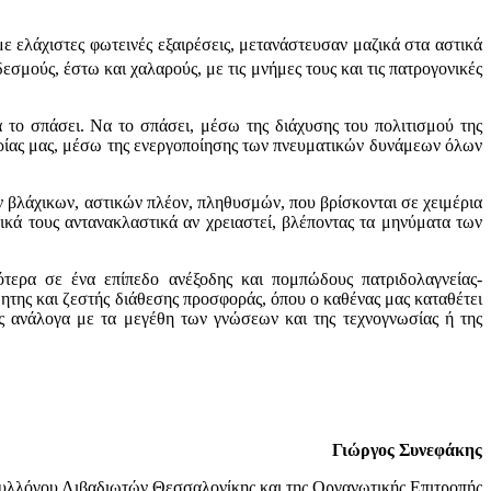
ε ελάχιστες φωτεινές εξαιρέσεις, μετανάστευσαν μαζικά στα αστικά
σμούς, έστω και χαλαρούς, με τις μνήμες τους και τις πατρογονικές
 το σπάσει. Να το σπάσει, μέσω της διάχυσης του πολιτισμού της
ορίας μας, μέσω της ενεργοποίησης των πνευματικών δυνάμεων όλων
 βλάχικων, αστικών πλέον, πληθυσμών, που βρίσκονται σε χειμέρια
νικά τους αντανακλαστικά αν χρειαστεί, βλέποντας τα μηνύματα των
τερα σε ένα επίπεδο ανέξοδης και πομπώδους πατριδολαγνείας-
δητης και ζεστής διάθεσης προσφοράς, όπου ο καθένας μας καταθέτει
ης ανάλογα με τα μεγέθη των γνώσεων και της τεχνογνωσίας ή της
Γιώργος Συνεφάκης
υλλόγου Λιβαδιωτών Θεσσαλονίκης και της Οργανωτικής Επιτροπής