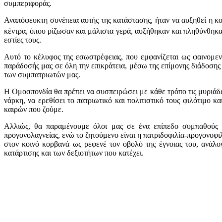
συμπεριφοράς.
Αναπόφευκτη συνέπεια αυτής της κατάστασης, ήταν να αυξηθεί η κο
κέντρα, όπου ρίζωσαν και μάλιστα γερά, αυξήθηκαν και πληθύνθηκ
εστίες τους.
Αυτό το κέλυφος της εσωστρέφειας, που εμφανίζεται ως φαινομεν
παράδοσής μας σε όλη την επικράτεια, μέσω της επίμονης διάδοση
των συμπατριωτών μας.
Η Ομοσπονδία θα πρέπει να συσπειρώσει με κάθε τρόπο τις μυριάδ
νάρκη, να ερεθίσει το πατριωτικό και πολιτιστικό τους φιλότιμο 
καιρών που ζούμε.
Αλλιώς, θα παραμένουμε όλοι μας σε ένα επίπεδο συμπαθούς α
προγονολαγνείας, ενώ το ζητούμενο είναι η πατριδοφιλία-προγονοφι
στον κοινό κορβανά ως ρεφενέ τον οβολό της έγνοιας του, ανάλο
κατάρτισης και των δεξιοτήτων που κατέχει.