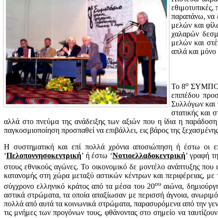
εθιμοτυπικές, 
παραπάνω, να ε
μελών και φίλ
χαλαρών δεσμ
μελών και στέ
απλά και μόνο 
ο
Το 8
ΣΥΜΠΟΣ
επιπέδου προσ
Συλλόγων και 
στατικής και 
αλλά στο πνεύμα της ανάδειξης των αξιών που η ίδια η παράδοση
παγκοσμιοποίηση προσπαθεί να επιβάλλει, εις βάρος της ξεχασμένη
Η συστηματική και επί πολλά χρόνια αποσιώπηση ή έστω οι ε
‘
Πελοποννησοκεντρική
’ ή έστω ‘
Νοτιοελλαδοκεντρική
’ γραφή τ
στους εθνικούς αγώνες. Το οικονομικό δε μοντέλο ανάπτυξης που 
κατανομής στη χώρα μεταξύ αστικών κέντρων και περιφέρειας, με 
ου
σύγχρονο ελληνικό κράτος από τα μέσα του 20
αιώνα, δημιούργη
αστικά στρώματα, τα οποία απαξίωσαν με περισσή άγνοια, ανωριμό
πολλά από αυτά τα κοινωνικά στρώματα, παρασυρόμενα από την γενι
τις μνήμες των προγόνων τους, φθάνοντας στο σημείο να ταυτίζου