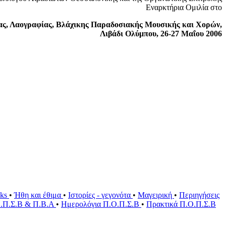
Εναρκτήρια Ομιλία στο
ίας, Λαογραφίας, Βλάχικης Παραδοσιακής Μουσικής και Χορών,
Λιβάδι Ολύμπου, 26-27 Μαΐου 2006
oks
•
Ήθη και έθιμα
•
Ιστορίες - γεγονότα
•
Μαγειρική
•
Περιηγήσεις
Ο.Π.Σ.Β & Π.Β.Α
•
Ημερολόγια Π.Ο.Π.Σ.Β
•
Πρακτικά Π.Ο.Π.Σ.Β