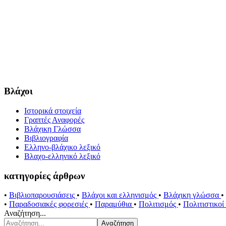
Βλάχοι
Ιστορικά στοιχεία
Γραπτές Αναφορές
Βλάχικη Γλώσσα
Βιβλιογραφία
Ελληνο-βλάχικο λεξικό
Βλαχο-ελληνικό λεξικό
κατηγορίες άρθρων
•
Βιβλιοπαρουσιάσεις
•
Βλάχοι και ελληνισμός
•
Βλάχικη γλώσσα
•
•
Παραδοσιακές φορεσιές
•
Παραμύθια
•
Πολιτισμός
•
Πολιτιστικο
Αναζήτηση...
Αναζήτηση