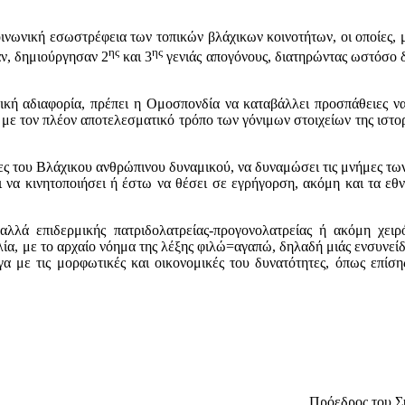
ινωνική εσωστρέφεια των τοπικών βλάχικων κοινοτήτων, οι οποίες, μ
ης
ης
αν, δημιούργησαν 2
και 3
γενιάς απογόνους, διατηρώντας ωστόσο δε
ική αδιαφορία, πρέπει η Ομοσπονδία να καταβάλλει προσπάθειες να
ς με τον πλέον αποτελεσματικό τρόπο των γόνιμων στοιχείων της ιστ
ες του Βλάχικου ανθρώπινου δυναμικού, να δυναμώσει τις μνήμες των
και να κινητοποιήσει ή έστω να θέσει σε εγρήγορση, ακόμη και τα εθ
λλά επιδερμικής πατριδολατρείας-προγονολατρείας ή ακόμη χειρό
λία, με το αρχαίο νόημα της λέξης φιλώ=αγαπώ, δηλαδή μιάς ενσυνεί
γα με τις μορφωτικές και οικονομικές του δυνατότητες, όπως επίσ
Πρόεδρος του Σ