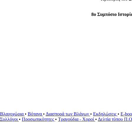
8ο Συμπόσιο Ιστορ
Βλαχοχώρια
•
Βότανα
•
Διασπορά των Βλάχων
•
Εκδηλώσεις
•
E-bo
ί Συλλόγοι
•
Προσωπικότητες
•
Τραγούδια - Χοροί
•
Δελτία τύπου Π.