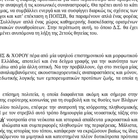
την αναψυχή ή τις κοινωνικές συναναστροφές. Θα πρέπει αυτό το κάτι
μας, να συμβάλλει ενεργά και να συσφίγγει διαρκώς τις σχέσεις των
ογοι και κατ’ επέκταση η ΠΟΠΣΒ, θα παραμένουν απλά ένας φορέας
 Συλλόγων απλά ένας χώρος καθημερινής διασκέδασης ορισμένων
σιακών συναθροίσεων. Στην περίπτωση αυτή, το όποιο Δ.Σ. θα έχει
μένει ανυπόμονα τη λήξη της 2ετούς θητείας του.
ΟΡΟΥ πέρα από μία υψηλού επιστημονικού και μορφωτικού
Ελλάδας, αποτελεί και ένα δείγμα γραφής για την ικανότητα των
άτω από μία άλλη οπτική. Να την προβάλλουν, όχι στο πνεύμα μίας
 επαναλαμβανόμενες ακουστικοχορευτικές αναπαραστάσεις και μόνον,
πεδωτικής λογικής των εμπορευματικών προτύπων ζωής, τα οποία η
πίσημη πολιτεία, η οποία διαφαίνεται ακόμη και σήμερα στην
 της ευρύτερης κοινωνίας για τη συμβολή και τις θυσίες των Βλάχων
λίου πολέμου, επέφερε την ανατροπή της ισόρροπης πληθυσμιακής
 με τον στρεβλό αυτό τρόπο δημιουργία μίας νεοαστικής τάξης στο
κή
’ νοοτροπία στα νεόκοπα και ιστορικά απαίδευτα μικροαστικά και
, ιδιώματα και συμπεριφορές πληθυσμών της περιφέρειας. Μάλιστα,
της ιστορίας του τόπου, κατάφεραν να εκριζώσουν βιαίως τις ίδιες
παζόμενου τα μιμητικά και κατεστημένα πλέον δυτικότροπα πρότυπα