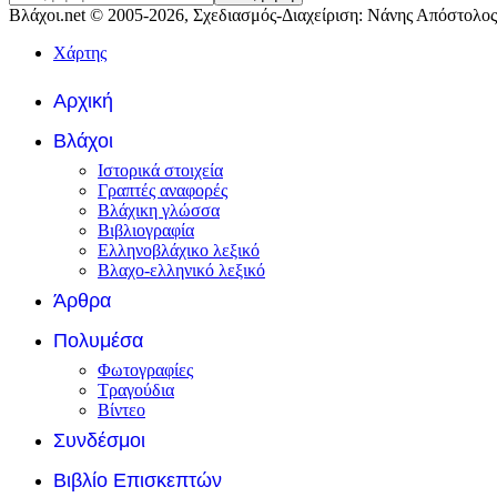
Βλάχοι.net © 2005-2026, Σχεδιασμός-Διαχείριση: Νάνης Απόστολος
Χάρτης
Αρχική
Βλάχοι
Ιστορικά στοιχεία
Γραπτές αναφορές
Βλάχικη γλώσσα
Βιβλιογραφία
Ελληνοβλάχικο λεξικό
Βλαχο-ελληνικό λεξικό
Άρθρα
Πολυμέσα
Φωτογραφίες
Τραγούδια
Βίντεο
Συνδέσμοι
Βιβλίο Επισκεπτών