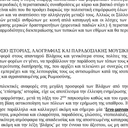
περιοδικές ή περιστασιακές συναθροίσεις με κύριο και βασικό στόχο 
ίναι κάτι που θα προάγει διαρκώς την πολιτιστική επιμόρφωση όλων 
ων και να αναπτύσσει την αλληλεγγύη μεταξύ τους. Αλλιώς οι Σύλλ
ών μεταξύ ανθρώπων με κοινή απλά καταγωγή και οι λέσχες των
γασης μερικών δραστηριοτήτων (χορευτικά παιδιών κλπ.) ή περιστα
αρμοδιότητες διεκπεραίωσης των τυπικών και των εθίμων και θα περι
ΙΟ ΙΣΤΟΡΙΑΣ, ΛΑΟΓΡΑΦΙΑΣ ΚΑΙ ΠΑΡΑΔΟΣΙΑΚΗΣ ΜΟΥΣΙΚΗΣ & Χ
φορά στους απανταχού Βλάχους και γενικότερα στους πολίτες της 
των φορέων εν γένει, να προβάλλουν την παράδοση των τόπων τους κ
στερεότυπης διατήρησής της, που αρχίζει και τελειώνει με συνεχώς
 εμπεριέχει και της λειτουργίας τους ως αντισωμάτων κατά της ισο
ς και αγραναπαυμένης μας Ρωμιοσύνης.
πιλεκτικές αναφορές στη μεγάλη προσφορά των Βλάχων από την ε
ης ‘επίσημης’ ιστορίας, είχε ως αποτέλεσμα την έλλειψη ενημέρωσης
ου
εφαρμόστηκε, μετά τη λήξη του 2
παγκοσμίου καθώς και του εμφυ
τη βίαιη αστικοποίηση των πόλεων και την ερήμωση της υπαίθρου. Η
σε παράλληλα -και καλλιεργεί ακόμη και σήμερα- μία ‘
ξενο-μανια
τητα, μικρόνοια και ελαφρότητα, παραδόσεις, γλώσσες, ντοπιολαλιές
κότερη ατμόσφαιρα της απαιδευσίας και της αποστεωμένης καταγραφής 
ν ακόμη και την λέξη ‘βλάχος’ με την έννοια του άξεστου, ως μη ασ