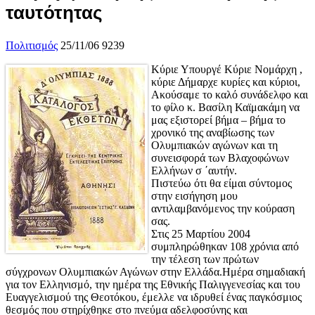
ταυτότητας
Πολιτισμός
25/11/06
9239
Κύριε Υπουργέ Κύριε Νομάρχη ,
κύριε Δήμαρχε κυρίες και κύριοι,
Ακούσαμε το καλό συνάδελφο και
το φίλο κ. Βασίλη Καϊμακάμη να
μας εξιστορεί βήμα – βήμα το
χρονικό της αναβίωσης των
Ολυμπιακών αγώνων και τη
συνεισφορά των Βλαχοφώνων
Ελλήνων σ ΄αυτήν.
Πιστεύω ότι θα είμαι σύντομος
στην εισήγηση μου
αντιλαμβανόμενος την κούραση
σας.
Στις 25 Μαρτίoυ 2004
συμπληρώθηκαν 108 χρόνια από
την τέλεση των πρώτων
σύγχρονων Ολυμπιακών Αγώνων στην Ελλάδα.Ημέρα σημαδιακή
για τον Ελληνισμό, την ημέρα της Εθνικής Παλιγγενεσίας και του
Eυαγγελισμoύ της Θεοτόκου, έμελλε να ιδρυθεί ένας παγκόσμιος
θεσμός που στηρίχθηκε στο πνεύμα αδελφoσύνης και