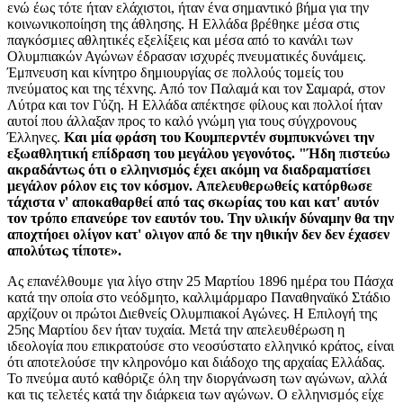
ενώ έως τότε ήταν ελάχιστoι, ήταν έvα σημαντικό βήμα για την
κοινωνικοποίηση της άθλησης. Η Eλλάδα βρέθηκε μέσα στις
παγκόσμιες αθλητικές εξελίξεις και μέσα από το κανάλι των
Oλυμπιακών Αγώνων έδρασαν ισχυρές πνευματικές δυνάμεις.
Έμπνευση και κίνητρο δημιουργίας σε πολλούς τομείς του
πνεύματος και της τέxvης. Από τον Παλαμά και τον Σαμαρά, στον
Λύτρα και τον Γύζη. Η Ελλάδα απέκτησε φίλους και πολλοί ήταν
αυτοί που άλλαξαν προς το καλό γνώμη για τους σύγχρονους
Έλληνες.
Και μία φράση του Κουμπερντέν συμπυκνώνει την
εξωαθλητική επίδραση του μεγάλoυ γεγονότος. "Ήδη πιστεύω
ακραδάντως ότι ο ελληνισμός έχει ακόμη να διαδραματίσει
μεγάλον ρόλον εις τον κόσμον. Aπελευθερωθείς κατόρθωσε
τάχιστα ν' αποκαθαρθεί από τας σκωρίας του και κατ' αυτόν
τον τρόπο επανεύρε τον εαυτόν του. Την υλικήν δύναμην θα την
αποχτήοει ολίγον κατ' ολιγον από δε την ηθικήν δεν δεν έχασεν
απολύτως τίποτε».
Ας επανέλθουμε για λίγο στην 25 Μαρτίου 1896 ημέρα του Πάσχα
κατά την οποία στο νεόδμητο, καλλιμάρμαρo Παναθηναϊκό Στάδιο
αρχίζουν οι πρώτοι Διεθνείς Ολυμπιακοί Αγώνες. Η Επιλογή της
25ης Μαρτίου δεν ήταν τυχαία. Μετά την απελευθέρωση η
ιδεολογία που επικρατούσε στο νεοσύστατo ελληνικό κράτος, είναι
ότι αποτελούσε την κληρονόμο και διάδoχo της αρχαίας Ελλάδας.
Το πνεύμα αυτό καθόριζε όλη την διοργάνωση των αγώνων, αλλά
και τις τελετές κατά την διάρκεια των αγώνων. Ο ελληνισμός είχε