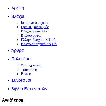
Αρχική
Βλάχοι
Ιστορικά στοιχεία
Γραπτές αναφορές
Βλάχικη γλώσσα
Βιβλιογραφία
Ελληνοβλάχικο λεξικό
Βλαχο-ελληνικό λεξικό
Άρθρα
Πολυμέσα
Φωτογραφίες
Τραγούδια
Βίντεο
Συνδέσμοι
Βιβλίο Επισκεπτών
Αναζήτηση