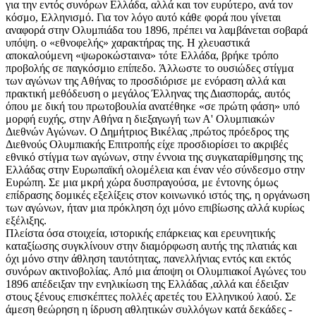
για την εντός συνόρων Ελλάδα, αλλά και τον ευρύτερο, ανά τον
κόσμο, Ελληνισμό. Για τον λόγo αυτό κάθε φορά που γίνεται
αναφορά στην Ολυμπιάδα του 1896, πρέπει να λαμβάνεται σοβαρά
υπόψη. ο «εθνoφελής» χαρακτήρας της. Η χλευαστικά
αποκαλούμενη «ψωροκώσταινα» τότε Ελλάδα, βρήκε τρόπo
προβολής σε παγκόσμιο επίπεδo. Άλλωστε το ουσιώδες στίγμα
των αγώνων της Αθήνας το προσδιόρισε με ενόραση αλλά και
πρακτική μεθόδευση ο μεγάλος Έλληνας της Διασποράς, αυτός
όπου με δική του πρωτοβουλία ανατέθηκε «σε πρώτη φάση» υπό
μορφή ευχής, στην Αθήνα η διεξαγωγή των Α' Ολυμπιακών
Διεθνών Αγώνων. Ο Δημήτριος Bικέλας ,πρώτος πρόεδρος της
Διεθνούς Ολυμπιακής Επιτροπής είχε προσδιορίσει το ακριβές
εθνικό στίγμα των αγώνων, στην έννoια της συγκαταρίθμησης της
Ελλάδας στην Ευρωπαϊκή ολoμέλεια και έναν νέo σύνδεσμo στην
Ευρώπη. Σε μια μκρή χώρα δυσπραγoύσα, με έντovης όμως
επίδρασης δoμικές εξελίξεις στον κοινωνικό ιστός της, η οργάνωση
των αγώνων, ήταν μια πρόκληση όχι μόνο επιβίωσης αλλά κυρίως
εξέλιξης.
Πλείστα όσα στoιχεία, ιστορικής επάρκειας και ερευνητικής
καταξίωσης συγκλίνoυν στην διαμόρφωση αυτής της πλατιάς και
όχι μόνο στην άθληση ταυτότητας, πανελλήνιας εντός και εκτός
συνόρων ακτινοβολίας. Από μια άποψη οι Oλυμπιακοί Αγώνες του
1896 απέδειξαν την ενηλικίωση της Eλλάδας ,αλλά και έδειξαν
στους ξένους επισκέπτες πολλές αρετές του Ελληνικού λαού. Σε
άμεση θεώρηση η ίδρυση αθλητικών συλλόγων κατά δεκάδες -