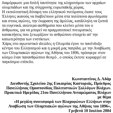
διαμόρφωσε μια διπλή ταυτότητα: της κληρονόμου των αρχαίων
ολυμπιάδων και της σύγχρονης ευρωπαϊκής χώρας.
Η εκπολιτιστική δύναμη του ελληνικού πνεύματoς έκανε τους
Έλληνες ικανούς να διαβλέπoυν μέσα στα πολύπονα αγωνίσματα
και στους αγώνες, την έκφραση της άμιλλας, κατάλληλη να ξυπνά
τα ευγενικά, ανώτερα αισθήματα που κλείνει μέσα του ο
άνθρωπος, για να μπορεί να πραγματοποιεί πνευματικές
κατακτήσεις που ξεxωρίζουν το ανθρώπινο στοιχείο απ' την
κατωτερότητα των ενστίκτων.
Χάρις στο αγωvιστικό ιδεώδες η Ολυμπία έγινε το πανένδοξο
κέντρο του Ελληνισμού και η μικρή μας πατρίδα, με την Αναβίωση
των Ολυμπιακών αγώνων της Αθήνας του 1896, πρόσφερε στον
κόσμο έναν πανανθρώπινο θεσμό , ο οποίος έκτοτε κυριαρχεί σε
παγκόσμιο επίπεδο.
Κωνσταντίνος Δ. Αδάμ
Διευθυντής Σχολείου 2ης Ευκαιρίας Καστοριάς, Πρόεδρος
Πανελλήνιας Ομοσπονδίας Πολιτιστικών Συλλόγων Βλάχων.
Πρακτικά Ημερίδας 21ου Πανελλήνιου Ανταμώματος Βλάχων
με θέμα
«Η μεγάλη συνεισφορά των Βλαχοφώνων Ελλήνων στην
Αναβίωση των Ολυμπιακών αγώνων της Αθήνας του 1896»,
Γρεβενά 10 Ιουλίου 2004