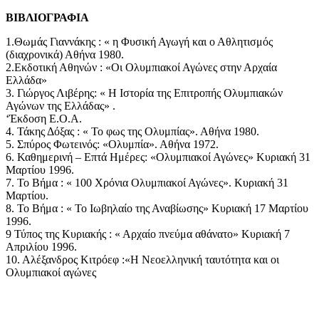
ΒΙΒΛΙΟΓΡΑΦΙΑ
1.Θωμάς Γιαννάκης : « η Φυσική Αγωγή και ο Αθλητισμός
(διαχρονικά) Αθήνα 1980.
2.Εκδοτική Αθηνών : «Οι Ολυμπιακοί Αγώνες στην Αρχαία
Ελλάδα»
3. Γιώργος Λιβέρης: « Η Ιστορία της Επιτροπής Ολυμπιακών
Αγώνων της Ελλάδας» .
‘Έκδοση Ε.Ο.Α.
4. Τάκης Δόξας : « Το φως της Ολυμπίας». Αθήνα 1980.
5. Σπύρος Φωτεινός: «Ολυμπία». Αθήνα 1972.
6. Καθημερινή – Επτά Ημέρες: «Ολυμπιακοί Αγώνες» Κυριακή 31
Μαρτίου 1996.
7. Το Βήμα : « 100 Χρόνια Ολυμπιακοί Αγώνες». Κυριακή 31
Μαρτίου.
8. Το Βήμα : « Το Ιωβηλαίο της Αναβίωσης» Κυριακή 17 Μαρτίου
1996.
9 Τύπος της Κυριακής : « Αρχαίο πνεύμα αθάνατο» Κυριακή 7
Απριλίου 1996.
10. Αλέξανδρος Κιτρόεφ :«Η Νεοελληνική ταυτότητα και οι
Ολυμπιακοί αγώνες