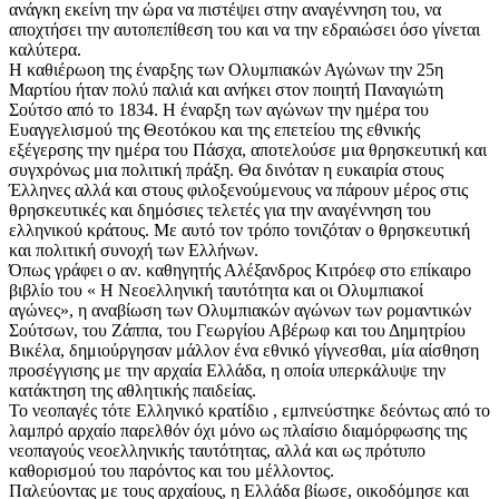
ανάγκη εκείνη την ώρα να πιστέψει στην αναγέννηση του, να
αποχτήσει την αυτοπεπίθεση του και να την εδραιώσει όσο γίνεται
καλύτερα.
Η καθιέρωoη της έναρξης των Ολυμπιακών Αγώνων την 25η
Μαρτίου ήταν πολύ παλιά και ανήκει στον ποιητή Παναγιώτη
Σούτσο από το 1834. Η έναρξη των αγώνων την ημέρα του
Ευαγγελισμού της Θεοτόκου και της επετείoυ της εθνικής
εξέγερσης την ημέρα του Πάσχα, αποτελούσε μια θρησκευτική και
συγxρόνως μια πολιτική πράξη. Θα δινόταν η ευκαιρία στους
Έλληνες αλλά και στους φιλοξενούμενους να πάρουν μέρος στις
θρησκευτικές και δημόσιες τελετές για την αναγέννηση του
ελληνικού κράτους. Με αυτό τον τρόπο τονιζόταν ο θρησκευτική
και πολιτική συνοχή των Ελλήνων.
Όπως γράφει ο αν. καθηγητής Αλέξανδρος Κιτρόεφ στο επίκαιρο
βιβλίο του « Η Νεοελληνική ταυτότητα και οι Ολυμπιακοί
αγώνες», η αναβίωση των Ολυμπιακών αγώνων των ρομαντικών
Σούτσων, του Ζάππα, του Γεωργίου Αβέρωφ και του Δημητρίου
Βικέλα, δημιούργησαν μάλλον ένα εθνικό γίγνεσθαι, μία αίσθηση
προσέγγισης με την αρχαία Ελλάδα, η οποία υπερκάλυψε την
κατάκτηση της αθλητικής παιδείας.
Το νεοπαγές τότε Ελληνικό κρατίδιο , εμπνεύστηκε δεόντως από το
λαμπρό αρχαίο παρελθόν όχι μόνο ως πλαίσιο διαμόρφωσης της
νεοπαγούς νεοελληνικής ταυτότητας, αλλά και ως πρότυπο
καθορισμού του παρόντος και του μέλλοντος.
Παλεύοντας με τους αρχαίους, η Ελλάδα βίωσε, οικοδόμησε και