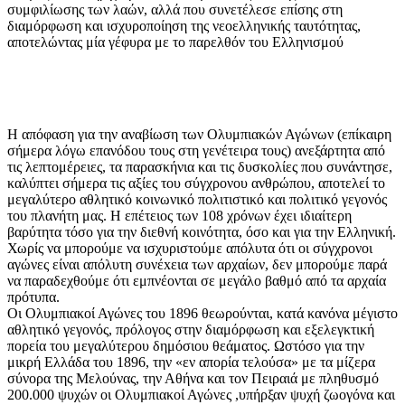
συμφιλίωσης των λαών, αλλά που συνετέλεσε επίσης στη
διαμόρφωση και ισχυροποίηση της νεοελληνικής ταυτότητας,
αποτελώντας μία γέφυρα με το παρελθόν του Ελληνισμού
Η απόφαση για την αναβίωση των Ολυμπιακών Αγώνων (επίκαιρη
σήμερα λόγω επανόδου τους στη γενέτειρα τους) ανεξάρτητα από
τις λεπτομέρειες, τα παρασκήνια και τις δυσκoλίες που συνάντησε,
καλύπτει σήμερα τις αξίες του σύγχρονου ανθρώπου, αποτελεί το
μεγαλύτερο αθλητικό κοινωνικό πολιτιστικό και πολιτικό γεγονός
του πλανήτη μας. Η επέτειος των 108 χρόνων έχει ιδιαίτερη
βαρύτητα τόσο για την διεθνή κοινότητα, όσο και για την Ελληνική.
Χωρίς να μπορούμε να ισχυριστούμε απόλυτα ότι οι σύγχρονοι
αγώνες είναι απόλυτη συνέxεια των αρχαίων, δεν μπορούμε παρά
να παραδεχθούμε ότι εμπνέoνται σε μεγάλο βαθμό από τα αρχαία
πρότυπα.
Οι Ολυμπιακοί Αγώνες του 1896 θεωρούνται, κατά κανόνα μέγιστο
αθλητικό γεγονός, πρόλογος στην διαμόρφωση και εξελεγκτική
πορεία του μεγαλύτερου δημόσιου θεάματος. Ωστόσο για την
μικρή Ελλάδα του 1896, την «εν απορία τελούσα» με τα μίζερα
σύνορα της Μελούνας, την Αθήνα και τον Πειραιά με πληθυσμό
200.000 ψυχών οι Ολυμπιακοί Αγώνες ,υπήρξαν ψυχή ζωογόνα και