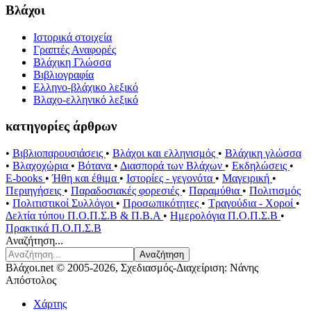
Βλάχοι
Ιστορικά στοιχεία
Γραπτές Αναφορές
Βλάχικη Γλώσσα
Βιβλιογραφία
Ελληνο-βλάχικο λεξικό
Βλαχο-ελληνικό λεξικό
κατηγορίες άρθρων
•
Βιβλιοπαρουσιάσεις
•
Βλάχοι και ελληνισμός
•
Βλάχικη γλώσσα
•
Βλαχοχώρια
•
Βότανα
•
Διασπορά των Βλάχων
•
Εκδηλώσεις
•
E-books
•
Ήθη και έθιμα
•
Ιστορίες - γεγονότα
•
Μαγειρική
•
Περιηγήσεις
•
Παραδοσιακές φορεσιές
•
Παραμύθια
•
Πολιτισμός
•
Πολιτιστικοί Συλλόγοι
•
Προσωπικότητες
•
Τραγούδια - Χοροί
•
Δελτία τύπου Π.Ο.Π.Σ.Β & Π.Β.Α
•
Ημερολόγια Π.Ο.Π.Σ.Β
•
Πρακτικά Π.Ο.Π.Σ.Β
Αναζήτηση...
Αναζήτηση
Βλάχοι.net © 2005-2026, Σχεδιασμός-Διαχείριση: Νάνης
Απόστολος
Χάρτης