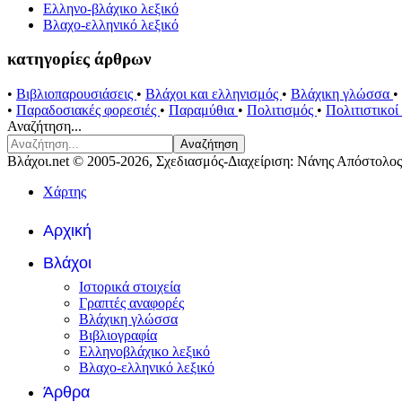
Ελληνο-βλάχικο λεξικό
Βλαχο-ελληνικό λεξικό
κατηγορίες άρθρων
•
Βιβλιοπαρουσιάσεις
•
Βλάχοι και ελληνισμός
•
Βλάχικη γλώσσα
•
•
Παραδοσιακές φορεσιές
•
Παραμύθια
•
Πολιτισμός
•
Πολιτιστικο
Αναζήτηση...
Αναζήτηση
Βλάχοι.net © 2005-2026, Σχεδιασμός-Διαχείριση: Νάνης Απόστολος
Χάρτης
Αρχική
Βλάχοι
Ιστορικά στοιχεία
Γραπτές αναφορές
Βλάχικη γλώσσα
Βιβλιογραφία
Ελληνοβλάχικο λεξικό
Βλαχο-ελληνικό λεξικό
Άρθρα