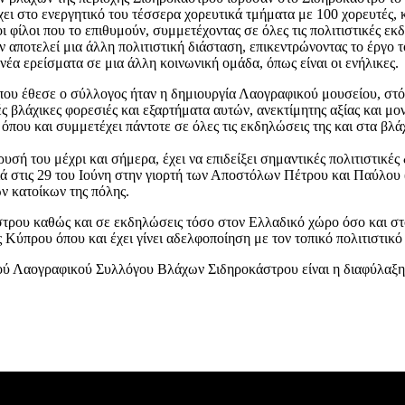
χει στο ενεργητικό του τέσσερα χορευτικά τμήματα με 100 χορευτές, κ
ι φίλοι που το επιθυμούν, συμμετέχοντας σε όλες τις πολιτιστικές εκ
 αποτελεί μια άλλη πολιτιστική διάσταση, επικεντρώνοντας το έργο
νέα ερείσματα σε μια άλλη κοινωνική ομάδα, όπως είναι οι ενήλικες.
που έθεσε ο σύλλογος ήταν η δημιουργία Λαογραφικού μουσείου, στόχ
ές βλάχικες φορεσιές και εξαρτήματα αυτών, ανεκτίμητης αξίας και μ
που και συμμετέχει πάντοτε σε όλες τις εκδηλώσεις της και στα βλ
υσή του μέχρι και σήμερα, έχει να επιδείξει σημαντικές πολιτιστικέ
λιά στις 29 του Ιούνη στην γιορτή των Αποστόλων Πέτρου και Παύλου
 κατοίκων της πόλης.
στρου καθώς και σε εκδηλώσεις τόσο στον Ελλαδικό χώρο όσο και στ
ς Κύπρου όπου και έχει γίνει αδελφοποίηση με τον τοπικό πολιτιστικό
 Λαογραφικού Συλλόγου Βλάχων Σιδηροκάστρου είναι η διαφύλαξη τη