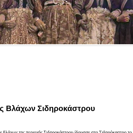
ος Βλάχων Σιδηροκάστρου
ν βλάχων της περιοχής Σιδηροκάστρου ίδρυσαν στο Σιδηρόκαστρο το