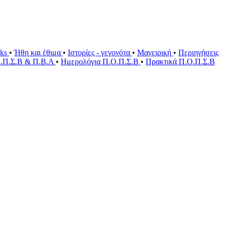
oks
•
Ήθη και έθιμα
•
Ιστορίες - γεγονότα
•
Μαγειρική
•
Περιηγήσεις
Ο.Π.Σ.Β & Π.Β.Α
•
Ημερολόγια Π.Ο.Π.Σ.Β
•
Πρακτικά Π.Ο.Π.Σ.Β