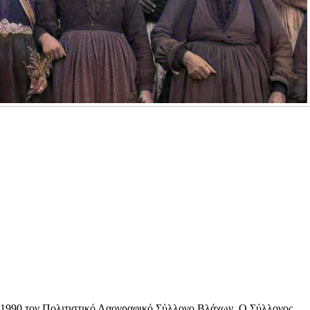
 1990 τον Πολιτιστικό Λαογραφικό Σύλλογο Βλάχων. Ο Σύλλογος