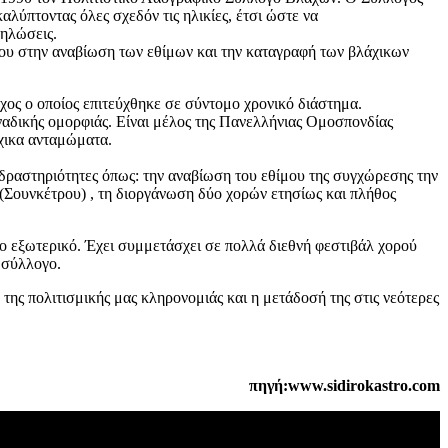
αλύπτοντας όλες σχεδόν τις ηλικίες, έτσι ώστε να
δηλώσεις.
 του στην αναβίωση των εθίμων και την καταγραφή των βλάχικων
ος ο οποίος επιτεύχθηκε σε σύντομο χρονικό διάστημα.
οναδικής ομορφιάς. Είναι μέλος της Πανελλήνιας Ομοσπονδίας
άχικα ανταμώματα.
ς δραστηριότητες όπως: την αναβίωση του εθίμου της συγχώρεσης την
 (Σουνκέτρου) , τη διοργάνωση δύο χορών ετησίως και πλήθος
ο εξωτερικό. Έχει συμμετάσχει σε πολλά διεθνή φεστιβάλ χορού
 σύλλογο.
ς πολιτισμικής μας κληρονομιάς και η μετάδοσή της στις νεότερες
πηγή:www.sidirokastro.com