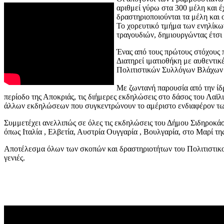
αριθμεί γύρω στα 300 μέλη και έ
δραστηριοποιούνται τα μέλη και ο
Το χορευτικό τμήμα των ενηλίκων
τραγουδιών, δημιουργώντας έτσι 
Ένας από τους πρώτους στόχους 
Διατηρεί ιματιοθήκη με αυθεντικ
Πολιτιστικών Συλλόγων Βλάχων ό
Με ζωντανή παρουσία από την ίδρ
περίοδο της Αποκριάς, τις διήμερες εκδηλώσεις στο δάσος του Λαϊ
άλλων εκδηλώσεων που συγκεντρώνουν το αμέριστο ενδιαφέρον των
Συμμετέχει ανελλιπώς σε όλες τις εκδηλώσεις του Δήμου Σιδηροκά
όπως Ιταλία , Ελβετία, Αυστρία Ουγγαρία , Βουλγαρία, στο Μαρί τη
Αποτέλεσμα όλων των σκοπών και δραστηριοτήτων του Πολιτιστικού
γενιές.