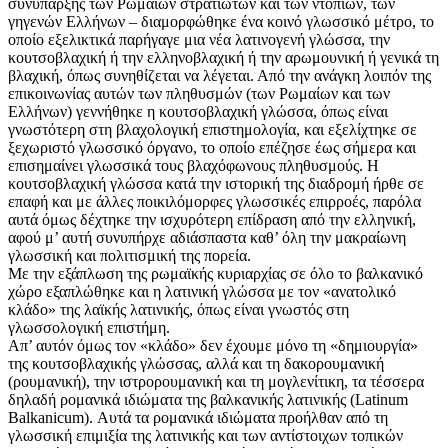
συνύπαρξης των Ρωμαίων στρατιωτών και των ντόπιων, των
γηγενών Ελλήνων – διαμορφώθηκε ένα κοινό γλωσσικό μέτρο, το
οποίο εξελικτικά παρήγαγε μια νέα λατινογενή γλώσσα, την
κουτσοβλαχική ή την ελληνοβλαχική ή την αρωμουνική ή γενικά τη
βλαχική, όπως συνηθίζεται να λέγεται. Από την ανάγκη λοιπόν της
επικοινωνίας αυτών των πληθυσμών (των Ρωμαίων και των
Ελλήνων) γεννήθηκε η κουτσοβλαχική γλώσσα, όπως είναι
γνωστότερη στη βλαχολογική επιστημολογία, και εξελίχτηκε σε
ξεχωριστό γλωσσικό όργανο, το οποίο επέζησε έως σήμερα και
επισημαίνει γλωσσικά τους βλαχόφωνους πληθυσμούς. Η
κουτσοβλαχική γλώσσα κατά την ιστορική της διαδρομή ήρθε σε
επαφή και με άλλες ποικιλόμορφες γλωσσικές επιρροές, παρόλα
αυτά όμως δέχτηκε την ισχυρότερη επίδραση από την ελληνική,
αφού μ’ αυτή συνυπήρχε αδιάσπαστα καθ’ όλη την μακραίωνη
γλωσσική και πολιτισμική της πορεία.
Με την εξάπλωση της ρωμαϊκής κυριαρχίας σε όλο το βαλκανικό
χώρο εξαπλώθηκε και η λατινική γλώσσα με τον «ανατολικό
κλάδο» της λαϊκής λατινικής, όπως είναι γνωστός στη
γλωσσολογική επιστήμη.
Απ’ αυτόν όμως τον «κλάδο» δεν έχουμε μόνο τη «δημιουργία»
της κουτσοβλαχικής γλώσσας, αλλά και τη δακορουμανική
(ρουμανική), την ιστρορουμανική και τη μογλενίτικη, τα τέσσερα
δηλαδή ρομανικά ιδιώματα της βαλκανικής λατινικής (Latinum
Balkanicum). Aυτά τα ρομανικά ιδιώματα προήλθαν από τη
γλωσσική επιμιξία της λατινικής και των αντίστοιχων τοπικών