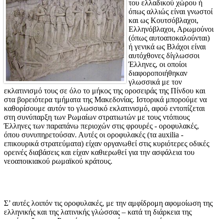
του ελλαδικού χώρου ή
όπως αλλιώς είναι γνωστοί
και ως Κουτσόβλαχοι,
Ελληνόβλαχοι, Αρωμούνοι
(όπως αυτοαποκαλούνται)
ή γενικά ως Βλάχοι είναι
αυτόχθονες δίγλωσσοι
Έλληνες, οι οποίοι
διαφοροποιήθηκαν
γλωσσικά με τον
εκλατινισμό τους σε όλο το μήκος της οροσειράς της Πίνδου και
στα βορειότερα τμήματα της Μακεδονίας. Ιστορικά μπορούμε να
καθορίσουμε αυτόν το γλωσσικό εκλατινισμό, αφού εντοπίζεται
στη συνύπαρξη των Ρωμαίων στρατιωτών με τους ντόπιους
Έλληνες των παραπάνω περιοχών στις φρουρές - οροφυλακές,
όπου συνυπηρετούσαν. Αυτές οι οροφυλακές (τα auxilia -
επικουρικά στρατεύματα) είχαν οργανωθεί στις κυριότερες οδικές
ορεινές διαβάσεις και είχαν καθιερωθεί για την ασφάλεια του
νεοαποικιακού ρωμαϊκού κράτους.
Σ’ αυτές λοιπόν τις οροφυλακές, με την αμφίδρομη αφομοίωση της
ελληνικής και της λατινικής γλώσσας – κατά τη διάρκεια της