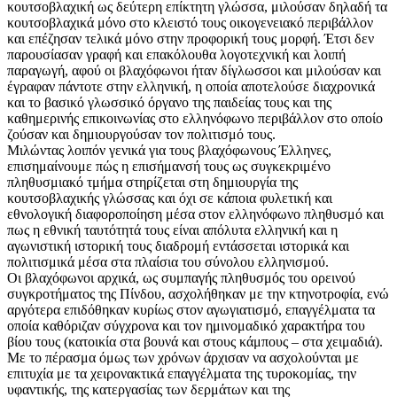
κουτσοβλαχική ως δεύτερη επίκτητη γλώσσα, μιλούσαν δηλαδή τα
κουτσοβλαχικά μόνο στο κλειστό τους οικογενειακό περιβάλλον
και επέζησαν τελικά μόνο στην προφορική τους μορφή. Έτσι δεν
παρουσίασαν γραφή και επακόλουθα λογοτεχνική και λοιπή
παραγωγή, αφού οι βλαχόφωνοι ήταν δίγλωσσοι και μιλούσαν και
έγραφαν πάντοτε στην ελληνική, η οποία αποτελούσε διαχρονικά
και το βασικό γλωσσικό όργανο της παιδείας τους και της
καθημερινής επικοινωνίας στο ελληνόφωνο περιβάλλον στο οποίο
ζούσαν και δημιουργούσαν τον πολιτισμό τους.
Μιλώντας λοιπόν γενικά για τους βλαχόφωνους Έλληνες,
επισημαίνουμε πώς η επισήμανσή τους ως συγκεκριμένο
πληθυσμιακό τμήμα στηρίζεται στη δημιουργία της
κουτσοβλαχικής γλώσσας και όχι σε κάποια φυλετική και
εθνολογική διαφοροποίηση μέσα στον ελληνόφωνο πληθυσμό και
πως η εθνική ταυτότητά τους είναι απόλυτα ελληνική και η
αγωνιστική ιστορική τους διαδρομή εντάσσεται ιστορικά και
πολιτισμικά μέσα στα πλαίσια του σύνολου ελληνισμού.
Οι βλαχόφωνοι αρχικά, ως συμπαγής πληθυσμός του ορεινού
συγκροτήματος της Πίνδου, ασχολήθηκαν με την κτηνοτροφία, ενώ
αργότερα επιδόθηκαν κυρίως στον αγωγιατισμό, επαγγέλματα τα
οποία καθόριζαν σύγχρονα και τον ημινομαδικό χαρακτήρα του
βίου τους (κατοικία στα βουνά και στους κάμπους – στα χειμαδιά).
Με το πέρασμα όμως των χρόνων άρχισαν να ασχολούνται με
επιτυχία με τα χειρονακτικά επαγγέλματα της τυροκομίας, την
υφαντικής, της κατεργασίας των δερμάτων και της