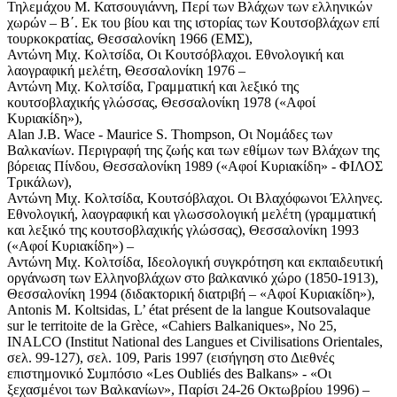
Τηλεμάχου Μ. Κατσουγιάννη, Περί των Βλάχων των ελληνικών
χωρών – Β΄. Εκ του βίου και της ιστορίας των Κουτσοβλάχων επί
τουρκοκρατίας, Θεσσαλονίκη 1966 (ΕΜΣ),
Αντώνη Μιχ. Κολτσίδα, Οι Κουτσόβλαχοι. Εθνολογική και
λαογραφική μελέτη, Θεσσαλονίκη 1976 –
Αντώνη Μιχ. Κολτσίδα, Γραμματική και λεξικό της
κουτσοβλαχικής γλώσσας, Θεσσαλονίκη 1978 («Αφοί
Κυριακίδη»),
Alan J.B. Wace - Maurice S. Thompson, Οι Νομάδες των
Βαλκανίων. Περιγραφή της ζωής και των εθίμων των Βλάχων της
βόρειας Πίνδου, Θεσσαλονίκη 1989 («Αφοί Κυριακίδη» - ΦΙΛΟΣ
Τρικάλων),
Αντώνη Μιχ. Κολτσίδα, Κουτσόβλαχοι. Οι Βλαχόφωνοι Έλληνες.
Εθνολογική, λαογραφική και γλωσσολογική μελέτη (γραμματική
και λεξικό της κουτσοβλαχικής γλώσσας), Θεσσαλονίκη 1993
(«Αφοί Κυριακίδη») –
Αντώνη Μιχ. Κολτσίδα, Ιδεολογική συγκρότηση και εκπαιδευτική
οργάνωση των Ελληνοβλάχων στο βαλκανικό χώρο (1850-1913),
Θεσσαλονίκη 1994 (διδακτορική διατριβή – «Αφοί Κυριακίδη»),
Antonis Μ. Koltsidas, L’ état présent de la langue Koutsovalaque
sur le territoite de la Grèce, «Cahiers Balkaniques», No 25,
INALCO (Institut National des Langues et Civilisations Orientales,
σελ. 99-127), σελ. 109, Paris 1997 (εισήγηση στο Διεθνές
επιστημονικό Συμπόσιο «Les Oubliés des Balkans» - «Oι
ξεχασμένοι των Βαλκανίων», Παρίσι 24-26 Οκτωβρίου 1996) –