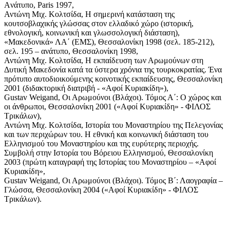
Aνάτυπο, Paris 1997,
Αντώνη Μιχ. Κολτσίδα, Η σημερινή κατάσταση της
κουτσοβλαχικής γλώσσας στον ελλαδικό χώρο (ιστορική,
εθνολογική, κοινωνική και γλωσσολογική διάσταση),
«Μακεδονικά» ΛΑ΄ (ΕΜΣ), Θεσσαλονίκη 1998 (σελ. 185-212),
σελ. 195 – ανάτυπο, Θεσσαλονίκη 1998,
Αντώνη Μιχ. Κολτσίδα, Η εκπαίδευση των Αρωμούνων στη
Δυτική Μακεδονία κατά τα ύστερα χρόνια της τουρκοκρατίας. Ένα
πρότυπο αυτοδιοικούμενης κοινοτικής εκπαίδευσης, Θεσσαλονίκη
2001 (διδακτορική διατριβή - «Αφοί Κυριακίδη»),
Gustav Weigand, Οι Αρωμούνοι (Βλάχοι). Τόμος Α΄: Ο χώρος και
οι άνθρωποι, Θεσσαλονίκη 2001 («Αφοί Κυριακίδη» - ΦΙΛΟΣ
Τρικάλων),
Αντώνη Μιχ. Κολτσίδα, Ιστορία του Μοναστηρίου της Πελεγονίας
και των περιχώρων του. Η εθνική και κοινωνική διάσταση του
Ελληνισμού του Μοναστηρίου και της ευρύτερης περιοχής.
Συμβολή στην Ιστορία του Βόρειου Ελληνισμού, Θεσσαλονίκη
2003 (πρώτη καταγραφή της Ιστορίας του Μοναστηρίου – «Αφοί
Κυριακίδη»,
Gustav Weigand, Οι Αρωμούνοι (Βλάχοι). Τόμος Β΄: Λαογραφία –
Γλώσσα, Θεσσαλονίκη 2004 («Αφοί Κυριακίδη» - ΦΙΛΟΣ
Τρικάλων).