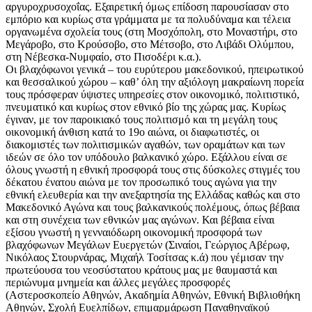
αργυροχρυσοχοΐας. Εξαιρετική όμως επίδοση παρουσίασαν στο
εμπόριο και κυρίως στα γράμματα με τα πολυδύναμα και τέλεια
οργανωμένα σχολεία τους (στη Μοσχόπολη, στο Μοναστήρι, στο
Μεγάροβο, στο Κρούσοβο, στο Μέτσοβο, στο Λιβάδι Ολύμπου,
στη Νέβεσκα-Νυμφαίο, στο Πισοδέρι κ.α.).
Οι βλαχόφωνοι γενικά – του ευρύτερου μακεδονικού, ηπειρωτικού
και θεσσαλικού χώρου – καθ’ όλη την αξιόλογη μακραίωνη πορεία
τους πρόσφεραν ύψιστες υπηρεσίες στον οικονομικό, πολιτιστικό,
πνευματικό και κυρίως στον εθνικό βίο της χώρας μας. Κυρίως
έγιναν, με τον παροικιακό τους πολιτισμό και τη μεγάλη τους
οικονομική άνθιση κατά το 19ο αιώνα, οι διαφωτιστές, οι
διακομιστές των πολιτισμικών αγαθών, των οραμάτων και των
ιδεών σε όλο τον υπόδουλο βαλκανικό χώρο. Εξάλλου είναι σε
όλους γνωστή η εθνική προσφορά τους στις δύσκολες στιγμές του
δέκατου ένατου αιώνα με τον προσωπικό τους αγώνα για την
εθνική ελευθερία και την ανεξαρτησία της Ελλάδας καθώς και στο
Μακεδονικό Αγώνα και τους βαλκανικούς πολέμους, όπως βέβαια
και στη συνέχεια των εθνικών μας αγώνων. Και βέβαια είναι
εξίσου γνωστή η γενναιόδωρη οικονομική προσφορά των
βλαχόφωνων Μεγάλων Ευεργετών (Σιναίοι, Γεώργιος Αβέρωφ,
Νικόλαος Στουρνάρας, Μιχαήλ Τοσίτσας κ.ά) που γέμισαν την
πρωτεύουσα του νεοσύστατου κράτους μας με θαυμαστά και
περιώνυμα μνημεία και άλλες μεγάλες προσφορές
(Αστεροσκοπείο Αθηνών, Ακαδημία Αθηνών, Εθνική Βιβλιοθήκη
Αθηνών, Σχολή Ευελπίδων, επιμαρμάρωση Παναθηναϊκού