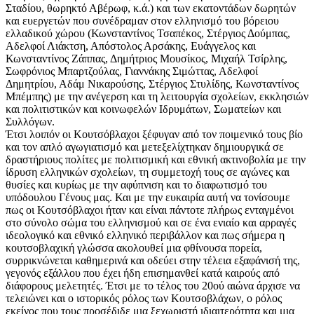
Σταδίου, θωρηκτό Αβέρωφ, κ.ά.) και των εκατοντάδων δωρητών
και ευεργετών που συνέδραμαν στον ελληνισμό του βόρειου
ελλαδικού χώρου (Κωνσταντίνος Τσαπέκος, Στέργιος Δούμπας,
Αδελφοί Λιάκτση, Απόστολος Αρσάκης, Ευάγγελος και
Κωνσταντίνος Ζάππας, Δημήτριος Μουσίκος, Μιχαήλ Τσίρλης,
Σωφρόνιος Μπαρτζούλας, Γιαννάκης Σιμώττας, Αδελφοί
Δημητρίου, Αδάμ Νικαρούσης, Στέργιος Στυλίδης, Κωνσταντίνος
Μπέμπης) με την ανέγερση και τη λειτουργία σχολείων, εκκλησιών
και πολιτιστικών και κοινωφελών Ιδρυμάτων, Σωματείων και
Συλλόγων.
Έτσι λοιπόν οι Κουτσόβλαχοι ξέφυγαν από τον ποιμενικό τους βίο
και τον απλό αγωγιατισμό και μετεξελίχτηκαν δημιουργικά σε
δραστήριους πολίτες με πολιτισμική και εθνική ακτινοβολία με την
ίδρυση ελληνικών σχολείων, τη συμμετοχή τους σε αγώνες και
θυσίες και κυρίως με την αφύπνιση και το διαφωτισμό του
υπόδουλου Γένους μας. Και με την ευκαιρία αυτή να τονίσουμε
πως οι Κουτσόβλαχοι ήταν και είναι πάντοτε πλήρως ενταγμένοι
στο σύνολο σώμα του ελληνισμού και σε ένα ενιαίο και αρραγές
ιδεολογικό και εθνικό ελληνικό περιβάλλον και πως σήμερα η
κουτσοβλαχική γλώσσα ακολουθεί μια φθίνουσα πορεία,
συρρικνώνεται καθημερινά και οδεύει στην τέλεια εξαφάνισή της,
γεγονός εξάλλου που έχει ήδη επισημανθεί κατά καιρούς από
διάφορους μελετητές. Έτσι με το τέλος του 20ού αιώνα άρχισε να
τελειώνει και ο ιστορικός ρόλος των Κουτσοβλάχων, ο ρόλος
εκείνος που τους προσέδιδε μια ξεχωριστή ιδιαιτερότητα και μια