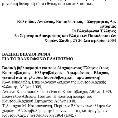
μοναδική δυναμική τόσο εθνική, όσο και πολιτισμική.
Κολτσίδας Αντώνιος, Εκπαιδευτικός – Συγγραφέας Δρ.
Ιστορίας
Οι Βλαχόφωνοι Έλληνες
6o Σεμινάριο Λαογραφίας και Βλάχικων Παραδοσιακών
Χορών, Ξάνθη, 25-26 Σεπτεμβρίου 2004
ΒΑΣΙΚΗ ΒΙΒΛΙΟΓΡΑΦΙΑ
ΓΙΑ ΤΟ ΒΛΑΧΟΦΩΝΟ ΕΛΛΗΝΙΣΜΟ
Βασική βιβλιογραφία για τους βλαχόφωνους Έλληνες (τους
Κουτσοβλάχους – Ελληνοβλάχους – Αρωμούνους – Βλάχους
γενικά) και τη γλώσσα (κουτσοβλαχική – αρωμουνική):
Κων. Νικολαΐδη, Ετυμολογικόν λεξικόν της Κουτσοβλαχικής
γλώσσης, Αθήναι 1909,
Αντώνη Κεραμοπούλου, Τι είναι οι Κουτσόβλαχοι, Αθήναι 1939,
Ευαγγέλου Αβέρωφ-Τοσίτσα, Η πολιτική πλευρά του
Κουτσουβλαχικού Ζητήματος, Αθήνα 1948,
Τηλεμάχου Μ. Κατσουγιάννη, Περί των Βλάχων των ελληνικών
χωρών – Α΄. Συμβολή εις την έρευναν περί της καταγωγής των
Κουτσοβλάχων, Θεσσαλονίκη 1964 (ΕΜΣ),