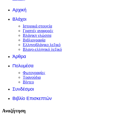
Αρχική
Βλάχοι
Ιστορικά στοιχεία
Γραπτές αναφορές
Βλάχικη γλώσσα
Βιβλιογραφία
Ελληνοβλάχικο λεξικό
Βλαχο-ελληνικό λεξικό
Άρθρα
Πολυμέσα
Φωτογραφίες
Τραγούδια
Βίντεο
Συνδέσμοι
Βιβλίο Επισκεπτών
Αναζήτηση