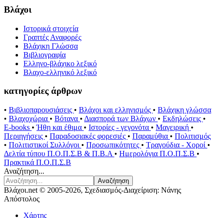
Βλάχοι
Ιστορικά στοιχεία
Γραπτές Αναφορές
Βλάχικη Γλώσσα
Βιβλιογραφία
Ελληνο-βλάχικο λεξικό
Βλαχο-ελληνικό λεξικό
κατηγορίες άρθρων
•
Βιβλιοπαρουσιάσεις
•
Βλάχοι και ελληνισμός
•
Βλάχικη γλώσσα
•
Βλαχοχώρια
•
Βότανα
•
Διασπορά των Βλάχων
•
Εκδηλώσεις
•
E-books
•
Ήθη και έθιμα
•
Ιστορίες - γεγονότα
•
Μαγειρική
•
Περιηγήσεις
•
Παραδοσιακές φορεσιές
•
Παραμύθια
•
Πολιτισμός
•
Πολιτιστικοί Συλλόγοι
•
Προσωπικότητες
•
Τραγούδια - Χοροί
•
Δελτία τύπου Π.Ο.Π.Σ.Β & Π.Β.Α
•
Ημερολόγια Π.Ο.Π.Σ.Β
•
Πρακτικά Π.Ο.Π.Σ.Β
Αναζήτηση...
Αναζήτηση
Βλάχοι.net © 2005-2026, Σχεδιασμός-Διαχείριση: Νάνης
Απόστολος
Χάρτης