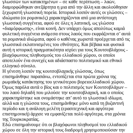
γλωσσών των κατακτημένων – σε κάθε περίπτωση – λαών,
διαμορφώθηκαν ανεξάρτητα η μια από την άλλη και ακολούθησαν
ξεχωριστή γλωσσική πορεία. Ιστορικά λοιπόν αυτές οι γλώσσες –
ιδιώματα (οι ρομανικές) χαρακτηρίζονται από μια αντίστοιχη
γλωσσική συγγένεια, αφού σε όλες η λατινική, ως γλώσσα
«διαμόρφωσης», είναι κοινή. Δεν υπάρχει όμως απολύτως καμιά
φυλετική συγγένεια ανάμεσα στους λαούς που εκφράζονται σ’ αυτά
τα ρομανικά ιδιώματα, αφού ο καθένας χωριστά προέρχεται από τις
γλωσσικά εκλατινισμένες του εθνότητες. Και βέβαια και φυσικά
αυτή η ιστορική πραγματικότητα ισχύει για τους Κουτσοβλάχους -
βλαχόφωνους πληθυσμούς του ελλαδικού χώρου, οι οποίοι
αποτελούν ένα συνεχές και αδιάσπαστο πολιτισμικό και εθνικό
ελληνικό σύνολο.
Η γένεση λοιπόν της κουτσοβλαχικής γλώσσας, όπως
επισημάνθηκε παραπάνω, εντοπίζεται στα πρώτα χρόνια της
ρωμαϊκής κατάκτησης του γενικότερου βορειοελλαδικού χώρου.
Όμως παρόλα αυτά ο βίος και ο πολιτισμός των Κουτσοβλάχων –
του λαού δηλαδή που μιλούσε την κουτσοβλαχική, και ο οποίος
χαρακτηρίστηκε και ονομάστηκε απ’ αυτό το γλωσσικό ιδίωμα,
αλλά και η γλώσσα τους, επισημάνθηκε μόνο κατά τη βυζαντινή
περίοδο και η ανάλογη μελέτη (ερασιτεχνική και αργότερα
επιστημονική) άρχισε να εμφανίζεται πολύ αργότερα, στα χρόνια
της Τουρκοκρατίας.
Εδώ επισημαίνουμε ότι οι βλαχόφωνοι πληθυσμοί του ελλαδικού
χώρου σε όλη την ιστορική τους διαδρομή χρησιμοποιούσαν την