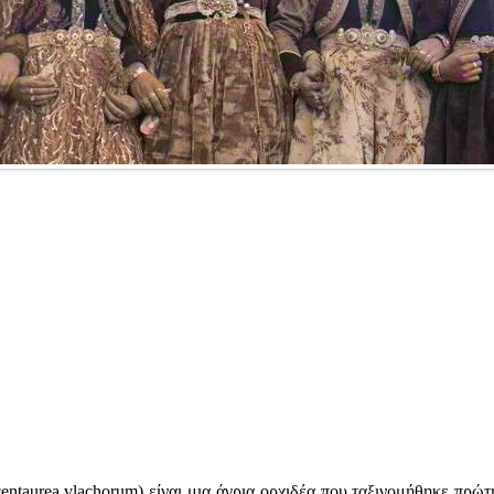
ntaurea vlachorum) είναι μια άγρια ορχιδέα που ταξινομήθηκε πρώτ