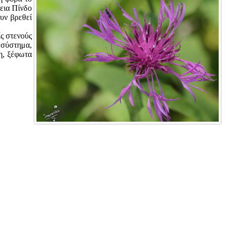
εια Πίνδο
υν βρεθεί
ς στενούς
 σύστημα,
η, ξέφωτα