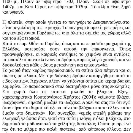
1100 μ., Πλουν σε υψόμετρο 1702, Πλουν- Σκοβ σε υψόμετρο
1407μ. και Καπ Γκρας σε υψόμετρο 1930μ.. Το κλίμα είναι ξηρό
και υγιεινό.
Η πλατεία, στην οποία γίνεται το πανηγύρι το Δεκαπενταύγουστο,
είναι μεγαλύτερη της περιοχής. Το πανηγύρι διαρκεί τρεις μέρες και
συγκεντρώνονται Γαρδικιώτες από όλα τα σημεία της χώρας αλλά
και του εξωτερικού.
Κατά το παρελθόν το Γαρδίκι, όπως και τα περισσότερα χωριά της
Ελλάδας, υστερούσε όσον αφορά την επικοινωνία. Όπως
προαναφέρθηκε, οι καιρικές συνθήκες το χειμώνα είναι αντίξοες,
με αποτέλεσμα να κλείνουν οι δρόμοι, κυρίως λόγω χιονιού, και να
δυσκολεύεται κάθε είδους μετακίνηση και επικοινωνία.
Το χωριό ήταν κυρίως παραδοσιακό, τα σπίτια όλα πέτρινα και οι
σκεπές με πλάκα. Με την διάνοιξη δρόμων καταργήθηκε αυτό το
είδος σπιτιών. Άρχισαν, πλέον να χτίζονται σπίτια με κεραμίδια και
λαμαρίνα. Το παραδοσιακό στυλ διατηρήθηκε μόνο στις εκκλησίες.
Στο χωριό όλοι οι κάτοικοι μιλούν τα βλάχικα. Εξηγεί
χαρακτηριστικά Κουτσονάσιος Χρήστος (2004): «είμαστε βλάχοι,
βλαχόφωνοι, δηλαδή μιλάμε τα βλάχικα. Αρκεί να σας πω ότι εγώ
όταν πήγα στο δημοτικό ήξερα μόνο τα βλάχικα και τα ελληνικά τα
έμαθα στο δημοτικό». Και συνεχίζει: «εμείς επειδή μάθαμε την
ελληνική γλώσσα έτσι, γιατί στο σπίτι μιλάγαμε όλοι βλάχικα, στο
δημοτικό τα μάθαινα από τα χείλη της δασκάλας. Οπότε μπορώ να
πω ότι τα μιλάμε πιο καλά, πιστεύω, από κάποιους άλλους. Δεν