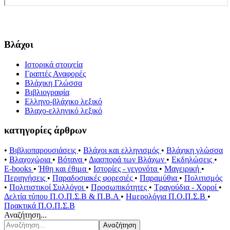
Βλάχοι
Ιστορικά στοιχεία
Γραπτές Αναφορές
Βλάχικη Γλώσσα
Βιβλιογραφία
Ελληνο-βλάχικο λεξικό
Βλαχο-ελληνικό λεξικό
κατηγορίες άρθρων
•
Βιβλιοπαρουσιάσεις
•
Βλάχοι και ελληνισμός
•
Βλάχικη γλώσσα
•
Βλαχοχώρια
•
Βότανα
•
Διασπορά των Βλάχων
•
Εκδηλώσεις
•
E-books
•
Ήθη και έθιμα
•
Ιστορίες - γεγονότα
•
Μαγειρική
•
Περιηγήσεις
•
Παραδοσιακές φορεσιές
•
Παραμύθια
•
Πολιτισμός
•
Πολιτιστικοί Συλλόγοι
•
Προσωπικότητες
•
Τραγούδια - Χοροί
•
Δελτία τύπου Π.Ο.Π.Σ.Β & Π.Β.Α
•
Ημερολόγια Π.Ο.Π.Σ.Β
•
Πρακτικά Π.Ο.Π.Σ.Β
Αναζήτηση...
Αναζήτηση