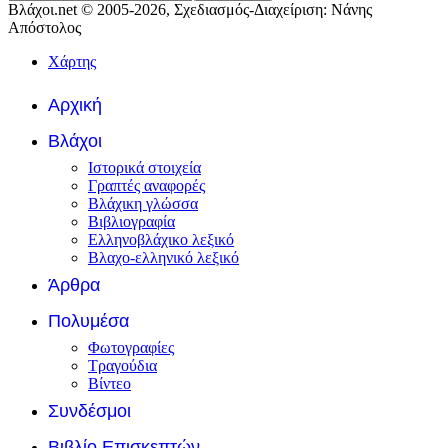
Βλάχοι.net © 2005-2026, Σχεδιασμός-Διαχείριση: Νάνης
Απόστολος
Χάρτης
Αρχική
Βλάχοι
Ιστορικά στοιχεία
Γραπτές αναφορές
Βλάχικη γλώσσα
Βιβλιογραφία
Ελληνοβλάχικο λεξικό
Βλαχο-ελληνικό λεξικό
Άρθρα
Πολυμέσα
Φωτογραφίες
Τραγούδια
Βίντεο
Συνδέσμοι
Βιβλίο Επισκεπτών