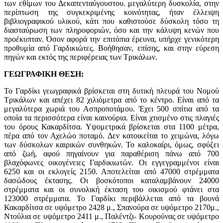
των εθίμων του Δεκαπενταύγουστου. μεγαλύτερη δυσκολία, στην
περίπτωση της συγκεκριμένης κοινότητας, ήταν έλλειψη
βιβλιογραφικού υλικού, κάτι που καθιστούσε δύσκολη τόσο τη
διασταύρωση των πληροφοριών, όσο και την κάλυψη κενών που
προέκυπταν. Όσον αφορά την επιτόπια έρευνα, υπήρχε γενικότερη
προθυμία από Γαρδικιώτες. Βοήθησαν, επίσης, και στην εύρεση
πηγών και εκτός της περιφέρειας των Τρικάλων.
ΓΕΩΓΡΑΦΙΚΗ ΘΕΣΗ:
Το Γαρδίκι γεωγραφικά βρίσκεται στη δυτική πλευρά του Νομού
Τρικάλων και απέχει 82 χιλιόμετρα από το κέντρο. Είναι από τα
μεγαλύτερα χωριά του Ασπροποτάμου. Έχει 500 σπίτια από τα
οποία τα περισσότερα είναι καινούρια. Είναι χτισμένο στις πλαγιές
του όρους Κακαρδίτσα. Υψομετρικά βρίσκεται στα 1100 μέτρα,
πέρα από τον Αχελώο ποταμό. Δεν κατοικείται το χειμώνα, λόγω
των δύσκολων καιρικών συνθηκών. Το καλοκαίρι, όμως, σφύζει
από ζωή, αφού πηγαίνουν για παραθέριση πάνω από 700
βλαχόφωνες οικογένειες Γαρδικιωτών. Οι εγγεγραμμένοι είναι
6250 και οι εκλογείς 2150. Αποτελείται από 47000 στρέμματα
δασώδους έκτασης. Οι βοσκότοποι καταλαμβάνουν 24000
στρέμματα και οι συνολική έκταση του οικισμού φτάνει στα
123000 στρέμματα. Το Γαρδίκι περιβάλλεται από τα βουνά
Κακαρδίτσα σε υψόμετρο 2428 μ., Σπανούρα σε υψόμετρο 2170μ.,
Ντούλια σε υψόμετρο 2411 μ., Παλέντζι- Κουρούνας σε υψόμετρο