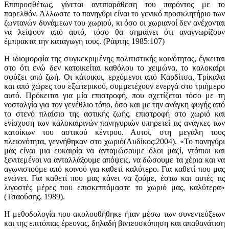
Επιπροσθέτως, γίνεται αντιπαράθεση του παρόντος με το
παρελθόν. Άλλωστε το πανηγύρι είναι το γενικό προσκλητήριο των
ζωντανών δυνάμεων του χωριού, κι όσο οι χωριανοί δεν ανέχονται
να λείψουν από αυτό, τόσο θα σημαίνει ότι αναγνωρίζουν
έμπρακτα την καταγωγή τους. (Ράφτης 1985:107)
Η ιδιομορφία της συγκεκριμένης πολιτιστικής κοινότητας, έγκειται
στο ότι ενώ δεν κατοικείται καθόλου το χειμώνα, το καλοκαίρι
σφύζει από ζωή. Οι κάτοικοι, ερχόμενοι από Καρδίτσα, Τρίκαλα
και από χώρες του εξωτερικού, συμμετέχουν ενεργά στο τριήμερο
αυτό. Πρόκειται για μία επιστροφή, που σχετίζεται τόσο με τη
νοσταλγία για τον γενέθλιο τόπο, όσο και με την ανάγκη φυγής από
το στενό πλαίσιο της αστικής ζωής. επιστροφή στο χωριό και
ενίσχυση των καλοκαιρινών πανηγυριών υπηρετεί τις ανάγκες των
κατοίκων του αστικού κέντρου. Αυτοί, στη μεγάλη τους
πλειονότητα, γεννήθηκαν στο χωριό(Αυδίκος:2004). «Το πανηγύρι
μας είναι μια ευκαιρία να ανταμώσουμε όλοι μαζί, ντόπιοι και
ξενιτεμένοι να ανταλλάξουμε απόψεις, να δώσουμε τα χέρια και να
αγωνιστούμε από κοινού για καθετί καλύτερο. Για καθετί που μας
ενώνει. Για καθετί που μας κάνει να ζούμε, έστω και αυτές τις
λιγοστές μέρες που επισκεπτόμαστε το χωριό μας, καλύτερα»
(Τσαούσης, 1989).
Η μεθοδολογία που ακολουθήθηκε ήταν μέσω των συνεντεύξεων
και της επιτόπιας έρευνας, δηλαδή βιντεοσκόπηση και απαθανάτιση