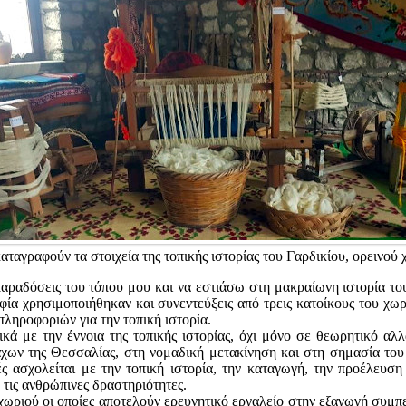
καταγραφούν τα στοιχεία της τοπικής ιστορίας του Γαρδικίου, ορεινο
παραδόσεις του τόπου μου και να εστιάσω στη μακραίωνη ιστορία του
α χρησιμοποιήθηκαν και συνεντεύξεις από τρεις κατοίκους του χωρι
ληροφοριών για την τοπική ιστορία.
τικά με την έννοια της τοπικής ιστορίας, όχι μόνο σε θεωρητικό αλ
χων της Θεσσαλίας, στη νομαδική μετακίνηση και στη σημασία του
ές ασχολείται με την τοπική ιστορία, την καταγωγή, την προέλευση
τις ανθρώπινες δραστηριότητες.
υ χωριού οι οποίες αποτελούν ερευνητικό εργαλείο στην εξαγωγή συμ