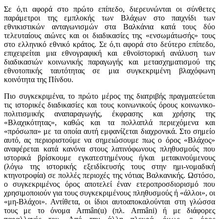
Σε ό,τι αφορά στο πρώτο επίπεδο, διερευνώνται οι σύνθετες
παράμετροι της εμπλοκής των Βλάχων στο παιχνίδι των
εθνικιστικών ανταγωνισμών στα Βαλκάνια κατά τους δύο
τελευταίους αιώνες και οι διαδικασίες της «ενσωμάτωσής» τους
στο ελληνικό εθνικό κράτος. Σε ό,τι αφορά στο δεύτερο επίπεδο,
επιχειρείται μια εθνογραφική και εθνοϊστορική ανάλυση των
διαδικασιών κοινωνικής παραγωγής και μετασχηματισμού της
εθνοτοπικής ταυτότητας σε μια συγκεκριμένη βλαχόφωνη
κοινότητα της Πίνδου.
Πιο συγκεκριμένα, το πρώτο μέρος της διατριβής πραγματεύεται
τις ιστορικές διαδικασίες και τους κοινωνικούς όρους κοινωνικο-
πολιτισμικής αναπαραγωγής, έκφρασης και χρήσης της
«Βλαχικότητας», καθώς και τα πολλαπλά περιεχόμενα και
«πρόσωπα» με τα οποία αυτή εμφανίζεται διαχρονικά. Στο σημείο
αυτό, ας περιοριστούμε να σημειώσουμε πως ο όρος «Βλάχος»
αναφέρεται κατά κανόνα στους λατινόφωνους πληθυσμούς που
ιστορικά βρίσκουμε εγκατεστημένους ή/και μετακινούμενους
(λόγω της ιστορικής εξειδίκευσής τους στην ημι-νομαδική
κτηνοτροφία) σε πολλές περιοχές της νότιας Βαλκανικής. Ωστόσο,
ο συγκεκριμένος όρος αποτελεί έναν ετεροπροσδιορισμό που
χρησιμοποιούν για τους συγκεκριμένους πληθυσμούς ή «άλλοι», οι
«μη-Βλάχοι». Αντίθετα, οι ίδιοι αυτοαποκαλούνται στη γλώσσα
τους με το όνομα Armân(u) (πλ. Armâni) ή με διάφορες