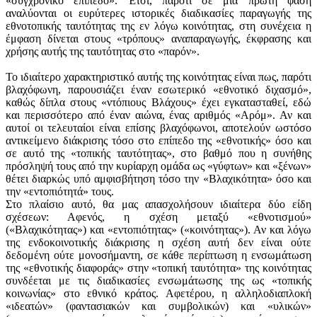
«συγχρονικό επίπεδο». Έτσι, παρότι σε μια πρώτη φάση
αναλύονται οι ευρύτερες ιστορικές διαδικασίες παραγωγής της
εθνοτοπικής ταυτότητας της εν λόγω κοινότητας, στη συνέχεια η
έμφαση δίνεται στους «τρόπους» αναπαραγωγής, έκφρασης και
χρήσης αυτής της ταυτότητας στο «παρόν».
Το ιδιαίτερο χαρακτηριστικό αυτής της κοινότητας είναι πως, παρότι
βλαχόφωνη, παρουσιάζει έναν εσωτερικό «εθνοτικό διχασμό»,
καθώς δίπλα στους «ντόπιους Βλάχους» έχει εγκατασταθεί, εδώ
και περισσότερο από έναν αιώνα, ένας αριθμός «Αρόμ». Αν και
αυτοί οι τελευταίοι είναι επίσης βλαχόφωνοι, αποτελούν ωστόσο
αντικείμενο διάκρισης τόσο στο επίπεδο της «εθνοτικής» όσο και
σε αυτό της «τοπικής ταυτότητας», στο βαθμό που η συνήθης
πρόσληψή τους από την κυρίαρχη ομάδα ως «γύφτων» και «ξένων»
θέτει διαρκώς υπό αμφισβήτηση τόσο την «Βλαχικότητα» όσο και
την «εντοπιότητά» τους.
Στο πλαίσιο αυτό, θα μας απασχολήσουν ιδιαίτερα δύο είδη
σχέσεων: Αφενός, η σχέση μεταξύ «εθνοτισμού»
(«Βλαχικότητας») και «εντοπιότητας» («κοινότητας»). Αν και λόγω
της ενδοκοινοτικής διάκρισης η σχέση αυτή δεν είναι ούτε
δεδομένη ούτε μονοσήμαντη, σε κάθε περίπτωση η ενσωμάτωση
της «εθνοτικής διαφοράς» στην «τοπική ταυτότητα» της κοινότητας
συνδέεται με τις διαδικασίες ενσωμάτωσης της ως «τοπικής
κοινωνίας» στο εθνικό κράτος. Αφετέρου, η αλληλοδιαπλοκή
«ιδεατών» (φαντασιακών και συμβολικών) και «υλικών»