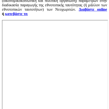
(οικονομικοκοινωνική και πολιτική οργάνωση) παραμέτρων στην
διαδικασία παραγωγής της εθνοτοπικής ταυτότητας (ή μάλλον των
εθνοτοπικών ταυτοτήτων) των Νεοχωριτών.
Διαβάστε online
ή
κατεβάστε τη