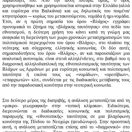
παραλλαγές του. Από την άλλη πλευρά, όμως, ο όρος
χρησιμοποιήθηκε και χρησιμοποιείται ιστορικά στην Ελλάδα (αλλά
και ευρύτερα στα Βαλκάνια) και ως δηλωτικός του ποιμένα/
κτηνοτρόφου ─ κυρίως του μετακινούμενου, νομάδα ή ημι-νομάδα.
Έτσι, αν η πρώτη σημασία του όρου «Βλάχος» εγγράφει
προνομιακά το ζήτημα της «βλάχικης ταυτότητας» στο πεδίο του
εθνοτισμού, η δεύτερη χρήση του κάνει κατά τη γνώμη μας
αναγκαία τη διερεύνηση των χωρο-χρονικών μετασχηματισμών του
πολιτισμικού περιεχομένου του όρου «Βλάχος», στο πλαίσιο της
νεότερης και σύγχρονης ελληνικής κοινωνίας. Οι δύο αυτές
σημασιοδοτήσεις του όρου «Βλάχος», αν και παρουσιάζουν μια
αναλυτική αυτονομία, είναι στενά αλληλένδετες, στο βαθμό που η
διαχρονική αλληλοδιαπλοκή της εθνοπολιτισμικής ταυτότητας των
Βλάχων ως Αρμάνων με μια ευρύτερη κοινωνική και πολιτισμική
ταυτότητα ή εικόνα τους ως «νομάδων», «ορεσίβιων»,
«επαρχιωτών» κλπ., συνδέεται με τις διαδικασίες μετάβασης τους
από την παραδοσιακή κοινότητα στην νεοτερική κοινωνία.
Στο δεύτερο μέρος της διατριβής, η ανάλυση μετατοπίζεται από τη
«μακρο- γεωγραφική» στην «τοπική κλίμακα». Ειδικότερα,
διερευνώνται οι διαδικασίες κοινωνικής και πολιτισμικής
παραγωγής της «εθνοτοπικής» ταυτότητας σε μια βλαχόφωνη
κοινότητα της Πίνδου το Νεοχώρι (ψευδώνυμο). Στην προοπτική
αυτή, η ανάλυση μετατοπίζεται επίσης από το «διαχρονικό» στο