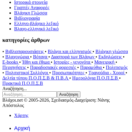
Ιστορικά στοιχεία
Γραπτές Αναφορές
Βλάχικη Γλώσσα
Βιβλιογραφία
Ελληνο-βλάχικο λεξικό
Βλαχο-ελληνικό λεξικό
κατηγορίες άρθρων
•
Βιβλιοπαρουσιάσεις
•
Βλάχοι και ελληνισμός
•
Βλάχικη γλώσσα
•
Βλαχοχώρια
•
Βότανα
•
Διασπορά των Βλάχων
•
Εκδηλώσεις
•
E-books
•
Ήθη και έθιμα
•
Ιστορίες - γεγονότα
•
Μαγειρική
•
Περιηγήσεις
•
Παραδοσιακές φορεσιές
•
Παραμύθια
•
Πολιτισμός
•
Πολιτιστικοί Συλλόγοι
•
Προσωπικότητες
•
Τραγούδια - Χοροί
•
Δελτία τύπου Π.Ο.Π.Σ.Β & Π.Β.Α
•
Ημερολόγια Π.Ο.Π.Σ.Β
•
Πρακτικά Π.Ο.Π.Σ.Β
Αναζήτηση...
Αναζήτηση
Βλάχοι.net © 2005-2026, Σχεδιασμός-Διαχείριση: Νάνης
Απόστολος
Χάρτης
Αρχική