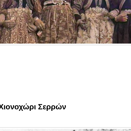
 Χιονοχώρι Σερρών