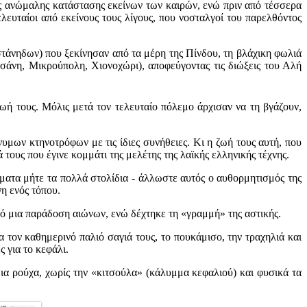
ης ανώμαλης κατάστασης εκείνων των καιρών, ενώ πριν από τέσσερα
λευταίοι από εκείνους τους λίγους, που νοσταλγοί του παρελθόντος
τάνηδων) που ξεκίνησαν από τα μέρη της Πίνδου, τη βλάχικη φωλιά
σάνη, Μικρούπολη, Χιονοχώρι), αποφεύγοντας τις διώξεις του Αλή
ωή τους. Μόλις μετά τον τελευταίο πόλεμο άρχισαν να τη βγάζουν,
μων κτηνοτρόφων με τις ίδιες συνήθειες. Κι η ζωή τους αυτή, που
 τους που έγινε κομμάτι της μελέτης της λαϊκής ελληνικής τέχνης.
ώματα μήτε τα πολλά στολίδια - άλλωστε αυτός ο αυθορμητισμός της
η ενός τόπου.
πό μια παράδοση αιώνων, ενώ δέχτηκε τη «γραμμή» της αστικής.
α τον καθημερινό παλιό σαγιά τους, το πουκάμισο, την τραχηλιά και
 για το κεφάλι.
δια ρούχα, χωρίς την «κιτσούλα» (κάλυμμα κεφαλιού) και φυσικά τα