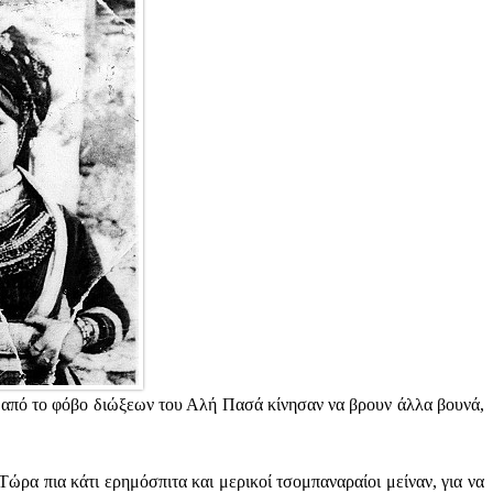
ι από το φόβο διώξεων του Αλή Πασά κίνησαν να βρουν άλλα βουνά,
Τώρα πια κάτι ερημόσπιτα και μερικοί τσομπαναραίοι μείναν, για να