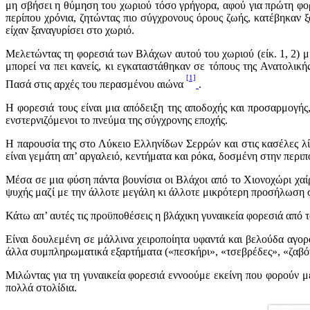
μη σβήσει η θύμηση του χωριού τόσο γρήγορα, αφού για πρώτη φορ
περίπου χρόνια, ζητώντας πιο σύγχρονους όρους ζωής, κατέβηκαν ξ
είχαν ξαναγυρίσει στο χωριό.
Μελετώντας τη φορεσιά των Βλάχων αυτού του χωριού (είκ. 1, 2) 
μπορεί να πει κανείς, κι εγκαταστάθηκαν σε τόπους της Ανατολι
[1]
Πασά στις αρχές του περασμένου αιώνα
.
Η φορεσιά τους είναι μια απόδειξη της αποδοχής και προσαρμογής
ενστερνιζόμενοι το πνεύμα της σύγχρονης εποχής.
Η παρουσία της στο Λύκειο Ελληνίδων Σερρών και στις κασέλες λί
είναι γεμάτη απ’ αργαλειό, κεντήματα και ρόκα, δοσμένη στην περιπ
Μέσα σε μια φύση πάντα βουνίσια οι Βλάχοι από το Χιονοχώρι χαίρ
ψυχής μαζί με την άλλοτε μεγάλη κι άλλοτε μικρότερη προσήλωση στ
Κάτω απ’ αυτές τις προϋποθέσεις η βλάχικη γυναικεία φορεσιά από 
Είναι δουλεμένη σε μάλλινα χειροποίητα υφαντά και βελούδα αγορασ
άλλα συμπληρωματικά εξαρτήματα («πεσκήρι», «τσεβρέδες», «ζαβόνι»)
Μιλώντας για τη γυναικεία φορεσιά εννοούμε εκείνη που φορούν με
πολλά στολίδια.