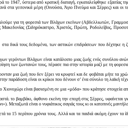
ά το 1947, ύστερα από κρατική διαταγή, εγκαταλείφθηκε εξαιτίας τ
ανά στα γειτονικά μέρη (Οινούσα, Άγιο Πνεύμα και Σέρρες) και οι τε
μιλούμε για τη φορεσιά των Βλάχων εκείνων (Αβδελλιωτών, Γραμμοσ
κής Μακεδονίας (Σιδηρόκαστρο, Χριστός, Πρώτη, Ροδολείβος, Προσοτ
, στα δικά τους δεδομένα, των αστικών επιδράσεων που δέχτηκε η ζ
γων γερόντων Βλάχων είναι κατάλοιπο μιας ζωής ενός συνόλου ανώνυ
οίηση των ζωντανών τους, πέρασε πια στην ιστορία μαζί με τη φορεσιά
ονταν μια ζωή που δεν ξέρει να κρυφτεί και δε φοβάται μήτε τα χρ
ην παράδοση είναι οι κρίκοι που δένουν σ’ ένα σύνολο τη λαϊκή τέχν
το Χιονοχώρι είναι βασισμένη σε μια «μόδα» που κράτησε στοιχεία α
τά. το βαμβάκι, άφθονο εκείνη την εποχή στις Σέρρες, υφαίνεται γι
. Μεταξωτά είναι ο νυφιάτικος σαγιάς τους κι οι κατοπινές μαντήλες
τά τα 15 περίπου χρόνια τους. Αλλά και τα παιδιά ακόμη έχουν τα ί