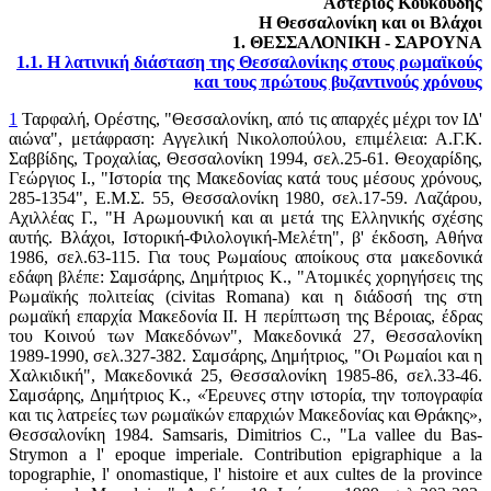
Αστέριος Κουκούδης
Η Θεσσαλονίκη και οι Βλάχοι
1. ΘΕΣΣΑΛΟΝΙΚΗ - ΣΑΡΟΥΝΑ
1.1. H λατινική διάσταση της Θεσσαλονίκης στους ρωμαϊκούς
και τους πρώτους βυζαντινούς χρόνους
1
Ταρφαλή, Ορέστης, "Θεσσαλονίκη, από τις απαρχές μέχρι τον ΙΔ'
αιώνα", μετάφραση: Αγγελική Νικολοπούλου, επιμέλεια: Α.Γ.Κ.
Σαββίδης, Τροχαλίας, Θεσσαλονίκη 1994, σελ.25-61. Θεοχαρίδης,
Γεώργιος Ι., "Ιστορία της Μακεδονίας κατά τους μέσους χρόνους,
285-1354", Ε.Μ.Σ. 55, Θεσσαλονίκη 1980, σελ.17-59. Λαζάρου,
Αχιλλέας Γ., "Η Αρωμουνική και αι μετά της Ελληνικής σχέσης
αυτής. Βλάχοι, Ιστορική-Φιλολογική-Μελέτη", β' έκδοση, Αθήνα
1986, σελ.63-115. Για τους Ρωμαίους αποίκους στα μακεδονικά
εδάφη βλέπε: Σαμσάρης, Δημήτριος Κ., "Ατομικές χορηγήσεις της
Ρωμαϊκής πολιτείας (civitas Romana) και η διάδοσή της στη
ρωμαϊκή επαρχία Μακεδονία ΙΙ. Η περίπτωση της Βέροιας, έδρας
του Κοινού των Μακεδόνων", Μακεδονικά 27, Θεσσαλονίκη
1989-1990, σελ.327-382. Σαμσάρης, Δημήτριος, "Οι Ρωμαίοι και η
Χαλκιδική", Μακεδονικά 25, Θεσσαλονίκη 1985-86, σελ.33-46.
Σαμσάρης, Δημήτριος Κ., «Έρευνες στην ιστορία, την τοπογραφία
και τις λατρείες των ρωμαϊκών επαρχιών Μακεδονίας και Θράκης»,
Θεσσαλονίκη 1984. Samsaris, Dimitrios C., "La vallee du Bas-
Strymon a l' epoque imperiale. Contribution epigraphique a la
topographie, l' onomastique, l' histoire et aux cultes de la province