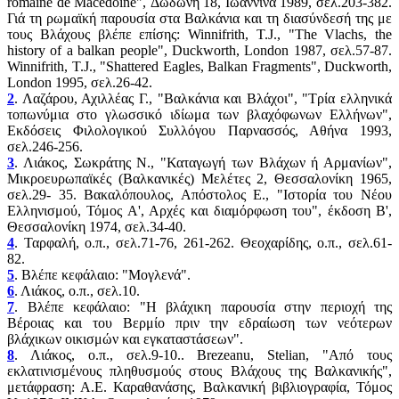
romaine de Macedoine", Δωδώνη 18, Ιωάννινα 1989, σελ.203-382.
Γιά τη ρωμαϊκή παρουσία στα Βαλκάνια και τη διασύνδεσή της με
τους Βλάχους βλέπε επίσης: Winnifrith, T.J., "The Vlachs, the
history of a balkan people", Duckworth, London 1987, σελ.57-87.
Winnifrith, T.J., "Shattered Eagles, Balkan Fragments", Duckworth,
London 1995, σελ.26-42.
2
. Λαζάρου, Αχιλλέας Γ., "Βαλκάνια και Βλάχοι", "Τρία ελληνικά
τοπωνύμια στο γλωσσικό ιδίωμα των βλαχόφωνων Ελλήνων",
Εκδόσεις Φιλολογικού Συλλόγου Παρνασσός, Αθήνα 1993,
σελ.246-256.
3
. Λιάκος, Σωκράτης Ν., "Καταγωγή των Βλάχων ή Αρμανίων",
Μικροευρωπαϊκές (Βαλκανικές) Μελέτες 2, Θεσσαλονίκη 1965,
σελ.29- 35. Βακαλόπουλος, Απόστολος Ε., "Ιστορία του Νέου
Ελληνισμού, Τόμος Α', Αρχές και διαμόρφωση του", έκδοση Β',
Θεσσαλονίκη 1974, σελ.34-40.
4
. Ταρφαλή, ο.π., σελ.71-76, 261-262. Θεοχαρίδης, ο.π., σελ.61-
82.
5
. Βλέπε κεφάλαιο: "Μογλενά".
6
. Λιάκος, ο.π., σελ.10.
7
. Βλέπε κεφάλαιο: "Η βλάχικη παρουσία στην περιοχή της
Βέροιας και του Βερμίο πριν την εδραίωση των νεότερων
βλάχικων οικισμών και εγκαταστάσεων".
8
. Λιάκος, ο.π., σελ.9-10.. Brezeanu, Stelian, "Από τους
εκλατινισμένους πληθυσμούς στους Βλάχους της Βαλκανικής",
μετάφραση: Α.Ε. Καραθανάσης, Βαλκανική βιβλιογραφία, Τόμος