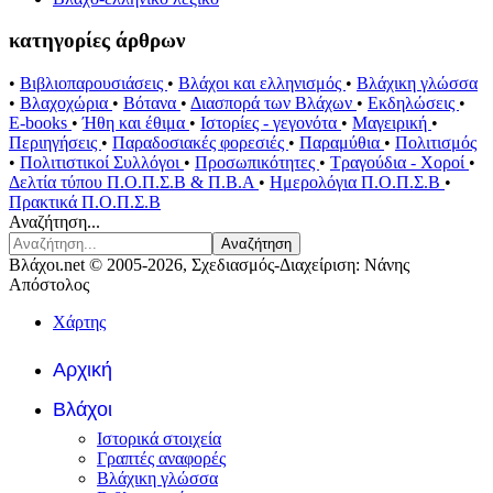
κατηγορίες άρθρων
•
Βιβλιοπαρουσιάσεις
•
Βλάχοι και ελληνισμός
•
Βλάχικη γλώσσα
•
Βλαχοχώρια
•
Βότανα
•
Διασπορά των Βλάχων
•
Εκδηλώσεις
•
E-books
•
Ήθη και έθιμα
•
Ιστορίες - γεγονότα
•
Μαγειρική
•
Περιηγήσεις
•
Παραδοσιακές φορεσιές
•
Παραμύθια
•
Πολιτισμός
•
Πολιτιστικοί Συλλόγοι
•
Προσωπικότητες
•
Τραγούδια - Χοροί
•
Δελτία τύπου Π.Ο.Π.Σ.Β & Π.Β.Α
•
Ημερολόγια Π.Ο.Π.Σ.Β
•
Πρακτικά Π.Ο.Π.Σ.Β
Αναζήτηση...
Αναζήτηση
Βλάχοι.net © 2005-2026, Σχεδιασμός-Διαχείριση: Νάνης
Απόστολος
Χάρτης
Αρχική
Βλάχοι
Ιστορικά στοιχεία
Γραπτές αναφορές
Βλάχικη γλώσσα