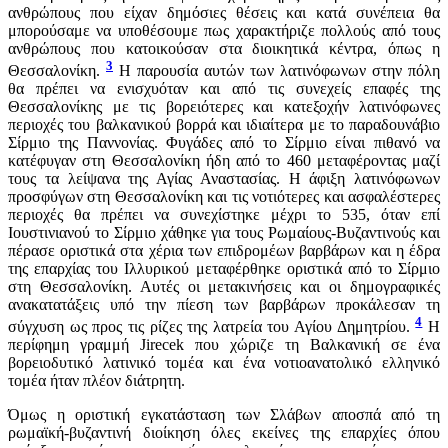
ανθρώπους που είχαν δημόσιες θέσεις και κατά συνέπεια θα
μπορούσαμε να υποθέσουμε πως χαρακτήριζε πολλούς από τους
ανθρώπους που κατοικούσαν στα διοικητικά κέντρα, όπως η
3
Θεσσαλονίκη.
Η παρουσία αυτών των λατινόφωνων στην πόλη
θα πρέπει να ενισχυόταν και από τις συνεχείς επαφές της
Θεσσαλονίκης με τις βορειότερες και κατεξοχήν λατινόφωνες
περιοχές του βαλκανικού βορρά και ιδιαίτερα με το παραδουνάβιο
Σίρμιο της Παννονίας. Φυγάδες από το Σίρμιο είναι πιθανό να
κατέφυγαν στη Θεσσαλονίκη ήδη από το 460 μεταφέροντας μαζί
τους τα λείψανα της Αγίας Αναστασίας. Η άφιξη λατινόφωνων
προσφύγων στη Θεσσαλονίκη και τις νοτιότερες και ασφαλέστερες
περιοχές θα πρέπει να συνεχίστηκε μέχρι το 535, όταν επί
Ιουστινιανού το Σίρμιο χάθηκε για τους Ρωμαίους-Βυζαντινούς και
πέρασε οριστικά στα χέρια των επιδρομέων βαρβάρων και η έδρα
της επαρχίας του Ιλλυρικού μεταφέρθηκε οριστικά από το Σίρμιο
στη Θεσσαλονίκη. Αυτές οι μετακινήσεις και οι δημογραφικές
ανακατατάξεις υπό την πίεση των βαρβάρων προκάλεσαν τη
4
σύγχυση ως προς τις ρίζες της λατρεία του Αγίου Δημητρίου.
Η
περίφημη γραμμή Jirecek που χώριζε τη Βαλκανική σε ένα
βορειοδυτικό λατινικό τομέα και ένα νοτιοανατολικό ελληνικό
τομέα ήταν πλέον διάτρητη.
Όμως η οριστική εγκατάσταση των Σλάβων αποσπά από τη
ρωμαϊκή-βυζαντινή διοίκηση όλες εκείνες της επαρχίες όπου