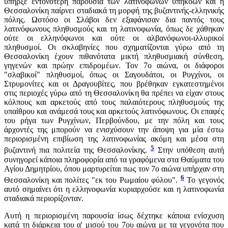
υπήρξε εντονότερη παρουσία των λατινόφωνων υπηκόων και η
Θεσσαλονίκη παίρνει σταδιακά τη μορφή της βυζαντινής-ελληνικής
πόλης. Ωστόσο οι Σλάβοι δεν εξαφάνισαν δια παντός τους
λατινόφωνους πληθυσμούς και τη λατινοφωνία, όπως δε χάθηκαν
ούτε οι ελληνόφωνοι και ούτε οι αλβανόφωνοι-ιλλυρικοί
πληθυσμοί. Οι σκλαβηνίες που σχηματίζονται γύρω από τη
Θεσσαλονίκη έχουν πιθανότατα μικτή πληθυσμιακή σύνθεση,
γηγενών και πρώην επιδρομέων. Τον 7ο αιώνα, οι διάφοροι
"σλαβικοί" πληθυσμοί, όπως οι Σαγουδάτοι, οι Ρυγχίνοι, οι
Στρυμονίτες και οι Δραγουβίτες, που βρέθηκαν εγκατεστημένοι
στις περιοχές γύρω από τη Θεσσαλονίκη θα πρέπει να είχαν στους
κόλπους και αρκετούς από τους παλαιότερους πληθυσμούς της
υπαίθρου και ανάμεσά τους και αρκετούς λατινόφωνους. Οι επαφές
του ρήγα των Ρυγχίνων, Περβούνδου, με την πόλη και τους
άρχοντές της μπορούν να ενισχύσουν την άποψη για μία έστω
περιορισμένη επιβίωση της λατινοφωνίας ακόμη και μέσα στη
5
βυζαντινή πια πολιτεία της Θεσσαλονίκης.
Στην υπόθεση αυτή
συνηγορεί κάποια πληροφορία από τα γραφόμενα στα Θαύματα του
Αγίου Δημητρίου, όπου μαρτυρείται πως τον 7ο αιώνα υπήρχαν στη
6
Θεσσαλονίκη και πολίτες "εκ του Ρωμαίου φύλου".
Το γεγονός
αυτό σημαίνει ότι η ελληνοφωνία κυριαρχούσε και η λατινοφωνία
σταδιακά περιορίζονταν.
Αυτή η περιορισμένη παρουσία ίσως δέχτηκε κάποια ενίσχυση
κατά τη διάρκεια του α' μισού του 7ου αιώνα με τα γεγονότα που