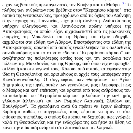
7
είχαν ως βασικούς πρωταγωνιστές τον Κούβερ και το Μαύρο.
Το
πλήθος των ανθρώπων που βρέθηκε στον "Κεραμίσιο κάμπο", στα
δυτικά της Θεσσαλονίκης, προερχόμενο από τις όχθες του Δούναβη
στην περιοχή της Παννονίας, είχε μικτή σύνθεση. Ανάμεσά τους
υπήρχαν ελληνόφωνοι και λατινόφωνοι πρώην υπήκοοι της
Αυτοκρατορίας, οι οποίοι είχαν αιχμαλωτιστεί από τις βαλκανικές
επαρχίες, τη Μακεδονία και τη Θράκη και είχαν οδηγηθεί
αιχμάλωτοι στα εδάφη των Αβάρων. Επιστρέφοντας στα εδάφη της
Αυτοκρατορίας, αρκετοί από αυτούς εγκατέλειψαν τους αλλοεθνείς
συνοδοιπόρους και το στρατόπεδο του "Κεραμίσιου κάμπου" και
αναζήτησαν τις παλαιότερες εστίες τους και την ασφάλεια των
πόλεων της Μακεδονίας και της Θράκης, από όπου είχαν αρπαχθεί
οι ίδιοι ή και οι πρόγονοί τους. Κάποιοι από αυτούς κατέφυγαν στην
ίδια τη Θεσσαλονίκη και ορισμένους οι αρχές τους μετέφεραν στην
Κωνσταντινούπολη. Ο συγγραφέας των Θαυμάτων του Αγίου
Δημητρίου, της πηγής αυτών των γεγονότων, μας πληροφορεί πως
ο Μαύρος και κατ' επέκταση και αρκετοί από τους ανθρώπους του
καταυλισμού του "Κεραμίσου κάμπου" μιλούσαν "την καθ' ημάς
γλώσσαν (ελληνικά) και των Ρωμαίων (λατινικά), Σλάβων και
Βουλγάρων". Τα γραφόμενα αυτά θα πρέπει να έχουν ιδιαίτερη
βαρύτητα καθώς ο συγγραφέας τους φέρεται να ήταν ο τότε
επίσκοπος της πόλης, ο οποίος θα πρέπει να δεχτούμε πως γνώριζε
καλά τη Θεσσαλονίκη και την ενδοχώρα της και ήταν σε θέση να
κάνει την διάκριση ανάμεσα στα λατινικά και τα ελληνικά.