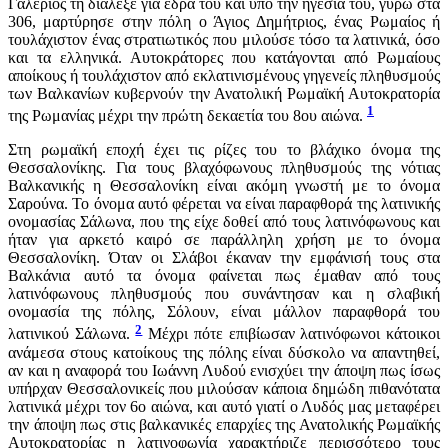
Γαλέριος τη διάλεξε για έδρα του και υπό την ηγεσία του, γύρω στα
306, μαρτύρησε στην πόλη ο Άγιος Δημήτριος, ένας Ρωμαίος ή
τουλάχιστον ένας στρατιωτικός που μιλούσε τόσο τα λατινικά, όσο
και τα ελληνικά. Αυτοκράτορες που κατάγονται από Ρωμαίους
αποίκους ή τουλάχιστον από εκλατινισμένους γηγενείς πληθυσμούς
των Βαλκανίων κυβερνούν την Ανατολική Ρωμαϊκή Αυτοκρατορία
1
της Ρωμανίας μέχρι την πρώτη δεκαετία του 8ου αιώνα.
Στη ρωμαϊκή εποχή έχει τις ρίζες του το βλάχικο όνομα της
Θεσσαλονίκης. Για τους βλαχόφωνους πληθυσμούς της νότιας
Βαλκανικής η Θεσσαλονίκη είναι ακόμη γνωστή με το όνομα
Σαρούνα. Το όνομα αυτό φέρεται να είναι παραφθορά της λατινικής
ονομασίας Σάλωνα, που της είχε δοθεί από τους λατινόφωνους και
ήταν για αρκετό καιρό σε παράλληλη χρήση με το όνομα
Θεσσαλονίκη. Όταν οι Σλάβοι έκαναν την εμφάνισή τους στα
Βαλκάνια αυτό τα όνομα φαίνεται πως έμαθαν από τους
λατινόφωνους πληθυσμούς που συνάντησαν και η σλαβική
ονομασία της πόλης, Σόλουν, είναι μάλλον παραφθορά του
2
λατινικού Σάλωνα.
Μέχρι πότε επιβίωσαν λατινόφωνοι κάτοικοι
ανάμεσα στους κατοίκους της πόλης είναι δύσκολο να απαντηθεί,
αν και η αναφορά του Ιωάννη Λυδού ενισχύει την άποψη πως ίσως
υπήρχαν Θεσσαλονικείς που μιλούσαν κάποια δημώδη πιθανότατα
λατινικά μέχρι τον 6ο αιώνα, και αυτό γιατί ο Λυδός μας μεταφέρει
την άποψη πως στις βαλκανικές επαρχίες της Ανατολικής Ρωμαϊκής
Αυτοκρατορίας η λατινοφωνία χαρακτήριζε περισσότερο τους