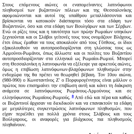
Στους επόμενους αιώνες οι εναπομείναντες λατινόφωνοι
πληθυσμοί των βυζαντινών πόλεων και της Θεσσαλονίκης
αφομοιώνονται και αυτοί της υπαίθρου μεταλλάσσονται και
βρίσκονται να κατοικούν διάσπαρτοι τόσο στα εδάφη των
Βυζαντινών, όσο και στα εδάφη των Βουλγάρων και των Σέρβων.
Ενώ οι ρίζες τους και η ταυτότητα των πρώην Ρωμαίων υπηκόων
ξεχνιούνται και οι Σλάβοι γείτονές τους τους ονομάζουν Βλάχους,
έτσι όπως έμαθαν να τους αποκαλούν από τους Γότθους, οι ίδιοι
εξακολουθούν να αυτοπροσδιορίζονται στη γλώσσας τους ως
Αρμούνοι-Ρωμάνοι, όπως άλλωστε και οι πολίτες του Βυζαντίου
αυτοπροσδιορίζονταν στα ελληνικά ως Ρωμαίοι-Ρωμιοί. Μπορεί
στη Θεσσαλονίκη η λατινοφωνία να εξέλειψε για αρκετούς αιώνες,
όμως η επιβίωση λατινόφωνων-βλαχόφωνων πληθυσμών στην
ενδοχώρα της θα πρέπει να θεωρηθεί βέβαιη. Τον 10ου αιώνα,
(980-990) ο Κωνσταντίνος Ζ' ο Πορφυρογέννητος είναι μάλλον ο
πρώτος που επισημαίνει την επιβίωση αυτή και κάνει τη διάκριση
ανάμεσα σε λατινόφωνους Ρωμάνους-Αρμούνους και σε
8
ελληνόφωνους Ρωμαίους-Ρωμιούς.
Από εδώ και πέρα και καθώς
οι Βυζαντινοί άρχισαν να διεκδικούν και να επανακτούν τα εδάφη
με μεγαλύτερες συγκεντρώσεις λατινόφωνων πληθυσμών, που
είχαν περιέλθει για πολλά χρόνια στους Σλάβους και τους
Βούλγαρους, οι αναφορές για βλάχικους πια πληθυσμούς
πληθαίνουν.