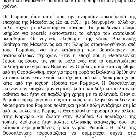
ριζικά και ανδρώθηκε ουσιαστικά κατά τη διάρκεια των ρωμαϊκών
χρόνων.
Οι Ρωμαίοι ήταν αυτοί που την ονόμασαν πρωτεύουσα της
επαρχίας της Μακεδονίας (2ο αι. π.Χ.), με διευρυμένα, αλλά και
πολύ συχνά μεταλλασσόμενα σύνορα. Τα μακεδονικά εδάφη
υπήρξαν για αρκετές εκατονταετίες το κέντρο του ανατολικού
ρωμαϊσμού. Οι γηγενείς πληθυσμοί της νότιας Βαλκανικής
ιδιαίτερα της Μακεδονίας και της Ιλλυρίας στρατολογήθηκαν από
τους Ρωμαίους για την κατάκτηση των βορειότερων και
ανατολικότερων περιοχών. Ήταν η εποχή που η Θεσσαλονίκη
έκτισε τις βάσεις της για το ρόλο ενός από τα σημαντικότερα
πολιτισμικά κέντρα των Βαλκανίων. Ο ρόλος αυτός κατοχυρώθηκε
από τη Θεσσαλονίκη, όταν για πρώτη φορά τα Βαλκάνια βρέθηκαν
να αποτελούν έναν ενιαίο και σχετικά ασφαλές διοικητικό χώρο
κάτω από την ισχυρή εξουσία των Ρωμαίων. Η Θεσσαλονίκη
εκείνων των εποχών ήταν γεμάτη πλούτη και δόξα και τα λατινικά
φαίνεται πως ήταν σε παράλληλη χρήση με τα ελληνικά. Όταν οι
Ρωμαίοι παραχώρησαν στους κατοίκους των ελληνικών πόλεων τα
δικαιώματα του Ρωμαίου πολίτη και η κάθε πόλη εντάχθηκε σε μία
από τις φυλές της Ρώμης, η Θεσσαλονίκη προσαρτιόταν άλλοτε
στην Κορνήλια και άλλοτε στην Κλαύδια. Οι πολιτάρχες της
τοπικής διοίκησης ήταν πολίτες ελληνικής καταγωγής, όσο και
κάτοικοι εκρωμαϊσθέντες ή και γνήσιοι Ρωμαίοι. Η πόλη της
Θεσσαλονίκης παρουσιάζεται να συμμετέχει συχνά στις