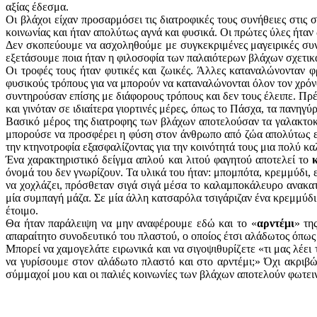
αξίας έδεσμα.
Οι βλάχοι είχαν προσαρμόσει τις διατροφικές τους συνήθειες στις
κοινωνίας και ήταν απολύτως αγνά και φυσικά. Οι πρώτες ύλες ήταν 
Δεν σκοπεύουμε να ασχοληθούμε με συγκεκριμένες μαγειρικές συντ
εξετάσουμε ποια ήταν η φιλοσοφία των παλαιότερων βλάχων σχετικά
Οι τροφές τους ήταν φυτικές και ζωικές. Άλλες καταναλώνονταν 
φυσικούς τρόπους για να μπορούν να καταναλώνονται όλον τον χρόνο
συντηρούσαν επίσης με διάφορους τρόπους και δεν τους έλειπε. Πρέ
και γινόταν σε ιδιαίτερα γιορτινές μέρες, όπως το Πάσχα, τα πανηγύρ
Βασικό μέρος της διατροφης των βλάχων αποτελούσαν τα γαλακτοκομ
μπορούσε να προσφέρει η φύση στον άνθρωπο από ζώα απολύτως ελ
την κτηνοτροφία εξασφαλίζοντας για την κοινότητά τους μια πολύ κα
Ένα χαρακτηριστικό δείγμα απλού και λιτού φαγητού αποτελεί το
όνομά του δεν γνωρίζουν. Τα υλικά του ήταν: μπομπότα, κρεμμύδι, 
να χοχλάζει, πρόσθεταν σιγά σιγά μέσα το καλαμποκάλευρο ανακατ
μία συμπαγή μάζα. Σε μία άλλη κατσαρόλα τσιγάριζαν ένα κρεμμύδι
έτοιμο.
Θα ήταν παράλειψη να μην αναφέρουμε εδώ και το «
αρντέμι
» τη
απαραίτητο συνοδευτικό του πλαστού, ο οποίος έτσι αλάδωτος όπως ή
Μπορεί να χαμογελάτε ειρωνικά και να σιγοψιθυρίζετε «τι μας λέει
να γυρίσουμε στον αλάδωτο πλαστό και στο αρντέμι;» Όχι ακριβώς
σύμμαχοί μου και οι παλιές κοινωνίες των βλάχων αποτελούν φωτει