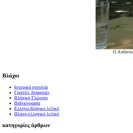
Ο Απόστολ
Βλάχοι
Ιστορικά στοιχεία
Γραπτές Αναφορές
Βλάχικη Γλώσσα
Βιβλιογραφία
Ελληνο-βλάχικο λεξικό
Βλαχο-ελληνικό λεξικό
κατηγορίες άρθρων