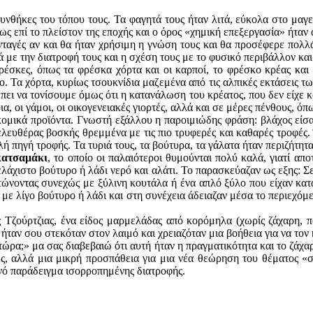
 συνθήκες του τόπου τους. Τα φαγητά τους ήταν λιτά, εύκολα στο μαγ
ως επί το πλείστον της εποχής και ο όρος «χημική επεξεργασία» ήταν
αγές αν και θα ήταν χρήσιμη η γνώση τους και θα προσέφερε πολλά σ
 με την διατροφή τους και η σχέση τους με το φυσικό περιβάλλον και
φρέσκες, όπως τα φρέσκα χόρτα και οι καρποί, το φρέσκο κρέας κα
. Τα χόρτα, κυρίως τσουκνίδια μαζεμένα από τις αλπικές εκτάσεις τω
πει να τονίσουμε όμως ότι η κατανάλωση του κρέατος, που δεν είχε κ
ια, οι γάμοι, οι οικογενειακές γιορτές, αλλά και σε μέρες πένθους, ό
ικά προϊόντα. Γνωστή εξάλλου η παροιμιώδης φράση: βλάχος είσαι, 
ευθέρας βοσκής θρεμμένα με τις πιο τρυφερές και καθαρές τροφές. 
λή πηγή τροφής. Τα τυριά τους, τα βούτυρα, τα γάλατα ήταν περιζήτητ
κατσαμάκι
, το οποίο οι παλαιότεροι θυμούνται πολύ καλά, γιατί απο
ελάχιστο βούτυρο ή λάδι νερό και αλάτι. Το παρασκεύαζαν ως εξης: Σ
ώνοντας συνεχώς με ξύλινη κουτάλα ή ένα απλό ξύλο που είχαν κατασ
 με λίγο βούτυρο ή λάδι και στη συνέχεια άδειαζαν μέσα το περιεχόμ
ς Τζούρτζιας, ένα είδος μαρμελάδας από κορόμηλα (χωρίς ζάχαρη, π
ταν σου στεκόταν στον λαιμό και χρειαζόταν μια βοήθεια για να τον 
 τώρα;» μα σας διαβεβαιώ ότι αυτή ήταν η πραγματικότητα και το ζάχα
, αλλά μια μικρή προσπάθεια για μια νέα θεώρηση του θέματος «σύ
νό παράδειγμα ισορροπημένης διατροφής.