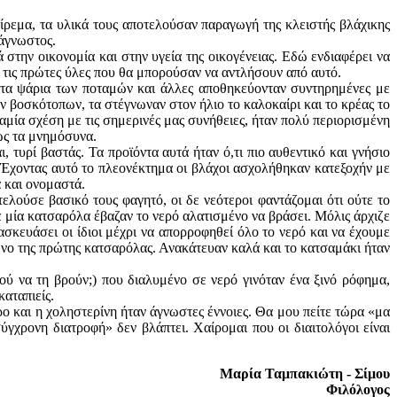
είρεμα, τα υλικά τους αποτελούσαν παραγωγή της κλειστής βλάχικης
 άγνωστος.
την οικονομία και στην υγεία της οικογένειας. Εδώ ενδιαφέρει να
 τις πρώτες ύλες που θα μπορούσαν να αντλήσουν από αυτό.
ι τα ψάρια των ποταμών και άλλες αποθηκεύονταν συντηρημένες με
ν βοσκότοπων, τα στέγνωναν στον ήλιο το καλοκαίρι και το κρέας το
αμία σχέση με τις σημερινές μας συνήθειες, ήταν πολύ περιορισμένη
πως τα μνημόσυνα.
τυρί βαστάς. Τα προϊόντα αυτά ήταν ό,τι πιο αυθεντικό και γνήσιο
Έχοντας αυτό το πλεονέκτημα οι βλάχοι ασχολήθηκαν κατεξοχήν με
α και ονομαστά.
τελούσε βασικό τους φαγητό, οι δε νεότεροι φαντάζομαι ότι ούτε το
ε μία κατσαρόλα έβαζαν το νερό αλατισμένο να βράσει. Μόλις άρχιζε
κευάσει οι ίδιοι μέχρι να απορροφηθεί όλο το νερό και να έχουμε
ενο της πρώτης κατσαρόλας. Ανακάτευαν καλά και το κατσαμάκι ήταν
ού να τη βρούν;) που διαλυμένο σε νερό γινόταν ένα ξινό ρόφημα,
καταπιείς.
ρο και η χοληστερίνη ήταν άγνωστες έννοιες. Θα μου πείτε τώρα «μα
γχρονη διατροφή» δεν βλάπτει. Χαίρομαι που οι διαιτολόγοι είναι
Μαρία Ταμπακιώτη - Σίμου
Φιλόλογος