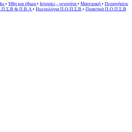
oks
•
Ήθη και έθιμα
•
Ιστορίες - γεγονότα
•
Μαγειρική
•
Περιηγήσεις
Ο.Π.Σ.Β & Π.Β.Α
•
Ημερολόγια Π.Ο.Π.Σ.Β
•
Πρακτικά Π.Ο.Π.Σ.Β