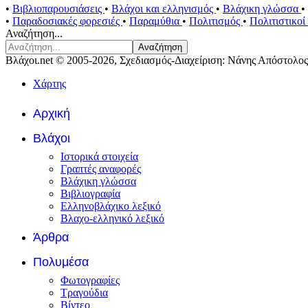
•
Βιβλιοπαρουσιάσεις
•
Βλάχοι και ελληνισμός
•
Βλάχικη γλώσσα
•
•
Παραδοσιακές φορεσιές
•
Παραμύθια
•
Πολιτισμός
•
Πολιτιστικο
Αναζήτηση...
Αναζήτηση
Βλάχοι.net © 2005-2026, Σχεδιασμός-Διαχείριση: Νάνης Απόστολος
Χάρτης
Αρχική
Βλάχοι
Ιστορικά στοιχεία
Γραπτές αναφορές
Βλάχικη γλώσσα
Βιβλιογραφία
Ελληνοβλάχικο λεξικό
Βλαχο-ελληνικό λεξικό
Άρθρα
Πολυμέσα
Φωτογραφίες
Τραγούδια
Βίντεο