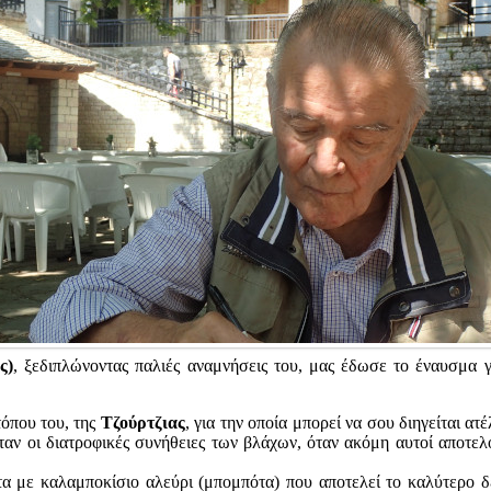
ς)
, ξεδιπλώνοντας παλιές αναμνήσεις του, μας έδωσε το έναυσμα 
τόπου του, της
Τζούρτζιας
, για την οποία μπορεί να σου διηγείται α
ταν οι διατροφικές συνήθειες των βλάχων, όταν ακόμη αυτοί αποτελ
τα με καλαμποκίσιο αλεύρι (μπομπότα) που αποτελεί το καλύτερο δε