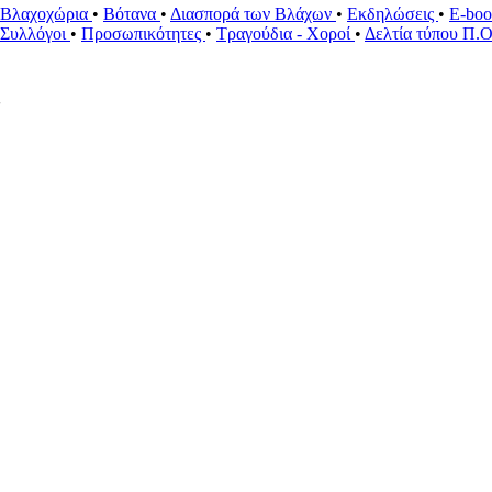
Βλαχοχώρια
•
Βότανα
•
Διασπορά των Βλάχων
•
Εκδηλώσεις
•
E-bo
ί Συλλόγοι
•
Προσωπικότητες
•
Τραγούδια - Χοροί
•
Δελτία τύπου Π.