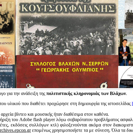
γο για την ανάδειξη της
πολιτιστικής κληρονομιάς των Βλάχων
.
 του υλικού που διαθέτει προχώρησε στη δημιουργία της ιστοσελίδας
 αρχεία βίντεο και μουσικής ήταν διαθέσιμα στον καθένα.
ριξη του Adobe flash player λόγω σοβαρότατου προβλήματος ασφαλεί
έτες, εκδόσεις συλλόγων κτλ) φιλοξενούνται ακόμα στον διακομι
rchives.epcon.gr
επομένως χρησιμοποιήστε τα με σύνεση. Όλα τα δικα