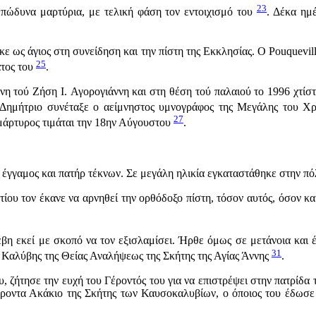
23
πώδυνα μαρτύρια, με τελική φάση τον εντοιχισμό του
. Δέκα ημ
ε ως άγιος στη συνείδηση και την πίστη της Εκκλησίας. Ο Pouquevil
25
ατος του
.
άνη τού Ζήση I. Αγορογιάννη και στη θέση τού παλαιού το 1996 χτίσ
 Δημήτριο συνέταξε ο αείμνηστος υμνογράφος της Μεγάλης του Χρ
27
μάρτυρος τιμάται την 18ην Αύγουστου
.
γαμος και πατήρ τέκνων. Σε μεγά­λη ηλικία εγκαταστάθηκε στην πό
 τον έκανε να αρνηθεί την ορθό­δοξο πίστη, τόσον αυτός, όσον και 
έβη εκεί με σκοπό να τον εξισλαμίσει. Ήρθε όμως σε μετάνοια και
31
 Καλύβης της Θείας Αναλήψεως της Σκήτης της Αγίας Άννης
.
 ζήτησε την ευχή του Γέροντός του για να επιστρέψει στην πατρίδα το
έροντα Ακάκιο της Σκήτης των Καυσοκαλυβίων, ο όποιος του έδωσε τ