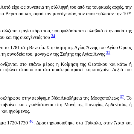
τό είχε ως συνέπεια τη σύλληψή του από τις τουρκικές αρχές, την
ην
του Βερατίου και, αφού τον μαστίγωσαν, τον αποκεφάλισαν την 10
σώζεται η αγία κάρα του, που φυλάσσεται ευλαβικά στην οικία της
34
ου και της οικογένειάς του
.
το 1781 στη Βενετία. Στη σκήτη της Αγίας Άννης του Αγίου Όρους
35
τη συνοδεία του, μοναχών της Σκήτης της Αγίας Άννης
.
κονίζονται στο επάνω μέρος η Κοίμηση της Θεοτόκου και κάτω ή
 υψώνει σταυρό και στο αριστερό κρατεί κομποσχοίνι. Δεξιά του
37
α ολοκλήρωσε στην περίφημη Νέα Ακαδήμεια της Μοσχοπόλεως
. Το
αβαίνει και εγκαθίστανται στη Μονή της Παναγίας Αρδενίτσας ή
 και ηγούμενος.
40
τημα 1720-1730
. Δραστηριοποιήθηκε στα Τρίκαλα, στην Άρτα και