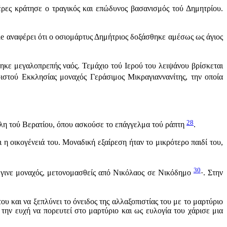
έρες κράτησε ο τραγικός και επώδυνος βασανισμός τού Δημητρίου.
le αναφέρει ότι ο οσιομάρτυς Δημήτριος δοξάσθηκε αμέσως ως άγιος
τηκε μεγαλοπρεπής ναός. Τεμάχιο τού Ιερού του λειψάνου βρίσκεται
ιστού Εκκλησίας μοναχός Γεράσιμος Μικραγιαννανίτης, την οποία
28
λη τού Βερατίου, όπου ασκούσε το επάγγελμα τού ράπτη
.
η οικογένειά του. Μοναδική εξαίρεση ήταν το μικρότερο παιδί του,
30
 έγινε μοναχός, μετονομασθείς από Νικόλαος σε Νικόδημο
·. Στην
υ και να ξεπλύνει το όνειδος της αλλαξοπιστίας του με το μαρτύριο
ην ευχή να πορευτεί στο μαρτύριο και ως ευλογία του χάρισε μια