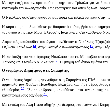
Με την ευχή του πνευματικού του πήγε στα Τρίκαλα για να δώσε
κατηγορία την αλλαξοπιστία. Στις ερωτήσεις και απειλές των Τούρκ
Ο Νικόλαος υφίσταται διάφορα μαρτύρια και τελικά ρίχνεται στην 
Η κάρα του, που διασώθηκε με θαυμαστό τρόπο, βρίσκεται σήμε
του άγιου στην Ιερά Μονή Ελεούσης Ιωαννίνων, στο ναό Άγιου Νι
Ασματικές ακολουθίες του άγιου συνέθεσαν ο Νικόλαος Τζαρτζο
14
15
Οξύνεια Τρικάλων
, στην Κατοχή Αιτωλοακαρνανίας
, στην Πά
Η κατάταξη του νεομάρτυρος Νικολάου του εκ Μετσόβου στο αγιο
17
Τρίκκης και Σταγών κ.κ. Αλεξίου
. Ή μνήμη τού άγιου τιμάται την
Ο νεομάρτυς Δημήτριος ο εκ Σαμαρίνης
Ο νεομάρτυς Δημήτριος γεννήθηκε στη Σαμαρίνα της Πίνδου στα τέ
αρματολό των Χασίων Παπαθύμιο Βλαχάβα και πήρε μέρος στους αγ
20
ελευθερίας
. Ιδιαίτερα δραστηριοποιήθηκε μετά την αποτυχία 
21
καταπτοημένους ραγιάδες
.
Με εντολή του Αλή Πασά οδηγήθηκε δέσμιος στα Ιωάννινα. Πλήρη πε