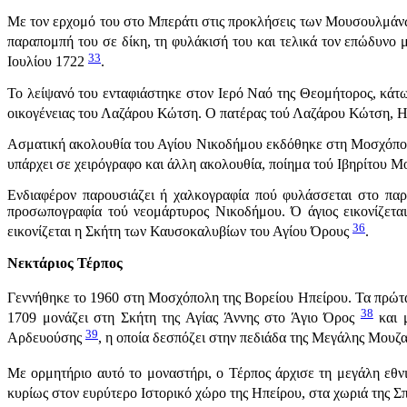
Με τον ερχομό του στο Μπεράτι στις προκλήσεις των Μουσουλμάνων
παραπομπή του σε δίκη, τη φυλάκισή του και τελικά τον επώδυνο μ
33
Ιουλίου 1722
.
Το λείψανό του ενταφιάστηκε στον Ιερό Ναό της Θεομήτορος, κάτω
οικογέ­νειας του Λαζάρου Κώτση. Ο πατέρας τού Λαζάρου Κώτση, Ηλί
Ασματική ακολουθία του Αγίου Νικοδήμου εκδόθηκε στη Μοσχόπολη
υπάρχει σε χειρόγραφο και άλλη ακολουθία, ποίημα τού Ιβηρίτου Μ
Ενδιαφέρον παρουσιάζει ή χαλκογραφία πού φυλάσσεται στο παρ
προσωπογραφία τού νεομάρτυρος Νικοδήμου. Ό άγιος εικονίζεται
36
εικονίζεται η Σκήτη των Καυσοκαλυβίων του Αγίου Όρους
.
Νεκτάριος Τέρπος
Γεννήθηκε το 1960 στη Μοσχόπολη της Βορείου Ηπείρου. Τα πρώτ
38
1709 μονάζει στη Σκήτη της Αγίας Άννης στο Άγιο Όρος
και μ
39
Αρδευούσης
, η οποία δεσπόζει στην πεδιάδα της Μεγάλης Μουζα
Με ορμητήριο αυτό το μοναστήρι, ο Τέρπος άρχισε τη μεγάλη εθν
κυρίως στον ευρύτερο Ιστορικό χώρο της Ηπείρου, στα χωριά της Σ