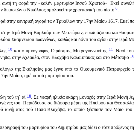
ι αυτή τη φορά την «καλήν μαρτυρίαν Ιησού Χριστού». Εκεί συνελ
6
ων δικαστών ο Νικόλαος ομολογεί την χριστιανική του πίστη
.
πυρά στην κεντρική αγορά των Τρικάλων την 17ην Μαΐου 1617. Εκεί 
ρα στην Ιερά Μονή Βαρλαάμ των Μετεώρων, ευωδιάζουσα και θαυμα
κολάου Σκαμνελίου Ιωαννίνων, καθώς και δόντι του αγίου στην Ιερ
10
11
ύλης
και ο υμνογράφος Γεράσιμος Μικραγιαννανίτης
. Ναοί το
1
ρνηθα, στην Αχλαδέα, στον Βλαχάβα Καλαμπάκας και στο Μέτσοβο
λόγιο της Εκκλησίας μας έγινε από το Οικουμενικό Πατριαρχείο 
 17ην Μαΐου, ημέρα τού μαρτυρίου του.
18
λη τού ιη΄ αί
. Σε νεαρή ηλικία εκάρη μοναχός στην Ιερά Μονή Αγ
ώνες του. Περιόδευσε σε διάφορα μέρη της Ηπείρου και Θεσσαλίας,
τού κινήματος τού Παπα-Βλαχάβα, το οποίο ξέσπασε τον Μάϊο του 
ριγραφή του μαρτυρίου του Δημητρίου μας δίδει ο τότε πρόξενος τη