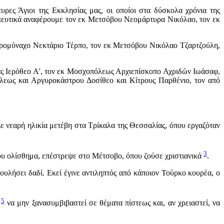
ες Άγιοι της Εκκλησίας μας, οι οποίοι στα δύσκολα χρόνια της
ωπευτικά αναφέρουμε τον εκ Μετσόβου Νεομάρτυρα Νικόλαο, τον εκ
ερομόναχο Νεκτάριο Τέρπο, τον εκ Μετσόβου Νικόλαο Τζαρτζούλη,
ς Ιερόθεο Α', τον εκ Μοσχοπόλεως Αρχιεπίσκοπο Αχριδών Ιωάσαφ,
λεως και Αργυροκάστρου Δοσίθεο και Κίτρους Παρθένιο, τον από
Σε νεαρή ηλικία μετέβη στα Τρίκαλα της Θεσσαλίας, όπου εργαζόταν
3
του ολίσθημα, επέστρεψε στο Μέτσοβο, όπου ζούσε χριστιανικά
.
υλήσει δαδί. Εκεί έγινε αντιληπτός από κάποιον Τούρκο κουρέα, ο
5
η
να μην ξανασυμβιβαστεί σε θέματα πίστεως και, αν χρειαστεί, να