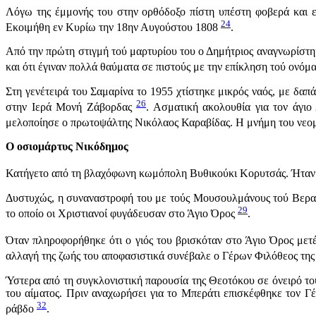
Λόγω της έμμονής του στην ορθόδοξο πίστη υπέστη φοβερά και ε
24
Εκοιμήθη εν Κυρίω την 18ην Αυγούστου 1808
.
Από την πρώτη στιγμή τού μαρτυρίου του ο Δημήτριος αναγνωρίστηκ
και ότι έγιναν πολλά θαύματα σε πιστούς με την επίκληση τού ονόμ
Στη γενέτειρά του Σαμαρίνα το 1955 χτίστηκε μικρός ναός, με δαπ
26
στην Ιερά Μονή Ζάβορδας
. Ασματική ακολουθία για τον άγιο
μελοποίησε ο πρωτοψάλτης Νικόλαος Καραβίδας. Η μνήμη του νεο
Ο οσιομάρτυς Νικόδημος
Κατήγετο από τη βλαχόφωνη κωμόπολη Βυθικούκι Κορυτσάς. Ήταν έγ
Δυστυχώς, η συναναστροφή του με τούς Μουσουλμάνους τού Βερατίου
29
το οποίο οι Χριστιανοί φυγάδευσαν στο Άγιο Όρος
.
Όταν πληροφορήθηκε ότι ο γιός του βρισκόταν στο Άγιο Όρος μετ
αλλαγή της ζωής του αποφασιστικά συνέβαλε ο Γέρων Φιλόθεος της
Ύστερα από τη συγκλονιστική παρουσία της Θεοτόκου σε όνειρό του,
του αίματος. Πριν αναχωρήσει για το Μπεράτι επισκέφθηκε τον Γ
32
ράβδο
.