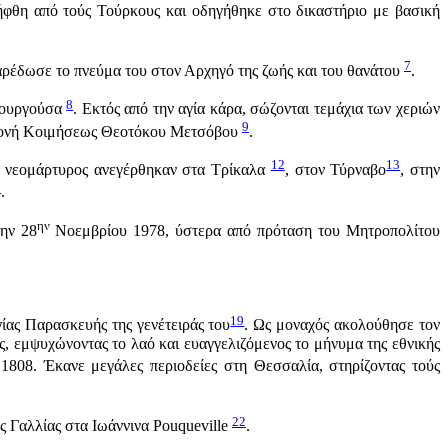
ήφθη από τούς Τούρκους και οδηγήθηκε στο δικαστήριο με βασική
7
παρέδωσε το πνεύμα του στον Αρχηγό της ζωής και του θανάτου
.
8
τουργούσα
. Εκτός από την αγία κάρα, σώζονται τεμάχια των χεριών
9
ά Μονή Κοιμήσεως Θεοτόκου Μετσόβου
.
12
13
υ νεομάρτυρος ανεγέρθηκαν στα Τρίκαλα
, στον Τύρναβο
, στην
6
.
ην
την 28
Νοεμβρίου 1978, ύστερα από πρόταση του Μητροπολίτου
19
ίας Παρασκευής της γενέτειράς του
. Ως μοναχός ακολούθησε τον
 εμψυχώνοντας το λαό και ευαγγελιζόμενος το μήνυμα της εθνικής
1808. Έκανε μεγάλες περιοδείες στη Θεσσαλία, στηρίζοντας τούς
22
ς Γαλλίας στα Ιωάννινα Pouqueville
.