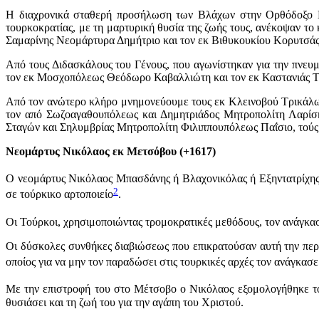
Η διαχρονικά σταθερή προσήλωση των Βλάχων στην Ορθόδοξο Εκκ
τουρκοκρατίας, με τη μαρτυρική θυσία της ζωής τους, ανέκοψαν 
Σαμαρίνης Νεομάρτυρα Δημήτριο και τον εκ Βιθυκουκίου Κορυτσά
Από τους Διδασκάλους του Γένους, που αγωνίστηκαν για την πνε
τον εκ Μοσχοπόλεως Θεόδωρο Καβαλλιώτη και τον εκ Καστανιάς Τ
Από τον ανώτερο κλήρο μνημονεύουμε τους εκ Κλεινοβού Τρικάλω
τον από Σωζοαγαθουπόλεως και Δημητριάδος Μητροπολίτη Λαρίση
Σταγών και Σηλυμβρίας Μητροπολίτη Φιλιππουπόλεως Παΐσιο, τούς
Νεομάρτυς Νικόλαος εκ Μετσόβου (+1617)
Ο νεομάρτυς Νικόλαος Μπασδάνης ή Βλαχονικόλας ή Εξηντατρίχης
2
σε τούρκικο αρτοποιείο
.
Οι Τούρκοι, χρησιμοποιώντας τρομοκρατικές μεθόδους, τον ανάγκασ
Οι δύσκολες συνθήκες διαβιώσεως που επικρατούσαν αυτή την περί
οποίος για να μην τον παραδώσει στις τουρκικές αρχές τον ανάγκασ
Με την επιστροφή του στο Μέτσοβο ο Νικόλαος εξομολογήθηκε τ
θυσιάσει και τη ζωή του για την αγάπη του Χριστού.