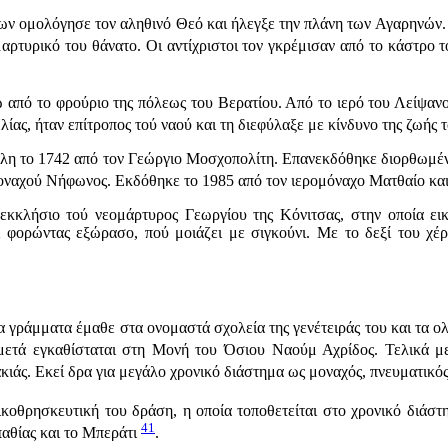
 ομολόγησε τον αληθινό Θεό και ήλεγξε την πλάνη των Αγαρηνών. Αυ
αρτυρικό του θάνατο. Οι αντίχριστοι τον γκρέμισαν από το κάστρο 
 από το φρούριο της πόλεως του Βερατίου. Από το ιερό του Λείψανο 
ας, ήταν επίτροπος τού ναού και τη διεφύλαξε με κίνδυνο της ζωής τ
 το 1742 από τον Γεώργιο Μοσχοπολίτη. Επανεκδόθηκε διορθωμένη 
οναχού Νήφωνος. Εκδόθηκε το 1985 από τον ιερομόναχο Ματθαίο και 
εκκλήσιο τού νεομάρτυρος Γεωργίου της Κόνιτσας, στην οποία ει
 φορώντας εξώρασο, πού μοιάζει με σιγκούνι. Με το δεξί του χέρι
α γράμματα έμαθε στα ονομαστά σχολεία της γενέτειράς του και τ
ετά εγκαθίσταται στη Μονή του Όσιου Ναούμ Αχρίδος. Τελικά μετ
κιάς. Εκεί δρα για μεγάλο χρονικό διάστημα ως μοναχός, πνευματικός
ικοθρησκευτική του δράση, η οποία τοποθετείται στο χρονικό διάσ
41
παθίας και το Μπεράτι
.