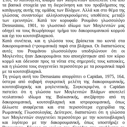
τα βασικά στοιχεία για τη διερεύνηση και του προβλήματος της
κατάγωγης αυτής της ομάδας των Βλάχων. Αλλά και στο θέμα της
γλώσσας συναντούμε αλληλοσυγκρουόμενες υποθέσεις μεταξύ
των ερευνητών. Κατά τον κορυφαίο Ρουμάνο γλωσσολόγο
Densusinnu, 1901, το γλωσσικό ιδίωμα των Μογλενιτών μας
οδηγεί να τους θεωρήσουμε τμήμα του δακορουμανικού κορμού
και όχι του κουτσοβλαχικού.
Κατά συνέπεια, και η γλώσσα τους βρίσκεται πιο κοντά στα
δακορουμανικά (=ρουμανικά) παρά στα βλάχικα. Οι διαπιστώσεις
αυτές του Ροuμάνου γλωσσολόγου υποδηλώνουν ότι οι
Μογλενίτες ήταν Δακορουμάνοι που αποσχίστηκαν από τον κύριο
κορμό και όδευσαν προς τα νότια στις σημερινές τους κατοικίες,
και η γλώσσα τους συγγενεύει περισσότερο με τα ρουμανικά παρά
με τα κουτσοβλαχικά.
Τη γνώμη αυτή του Dersusianu απορρίπτει ο Capidan, 1975, 164,
ύστερα από σοβαρή συγκριτική μελέτη της διακορουμανικής,
κουτσοβλαχικής και μογλενιτικής. Συγκεκριμένα, o Capidan
πιστεύει ότι η γλώσσα των Μογλενιτών Βλάχων αποτελεί
νεολατινικό ιδίωμα της Βαλκανικής, ανεξάρτητο από τη
δακορουμανική, κουτσοβλαχική και ιστρορουμανική, όπως
άλλωστε αναφέρεται και στα περισσότερα εγχειρίδια της
Ρωμανικής Γλωσσολογίας. Δεύτερον, διαπιστώνει ότι η γλώσσα
των Μογλενιτών συγγενεύει περισσότερο με την κουτουβλαχική
και λιγότερο με την δακορουμανική, όπως υποστήριζε ο