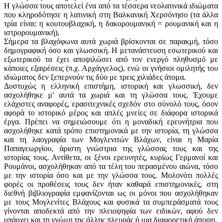
Η γλώσσα τους αποτελεί ένα από τα τέσσερα νεολατινικά ιδιώματα
που κληροδότησε η λατινική στη Βαλκανική Χερσόνησο (τα άλλα
τρία είναι: η κουτουβλαχική, η δακορουμανική = ρουμανική και η
ιστρορουμανική),
Σήμερα τα βλαχόφωνα αυτά χωριά βρίσκονται σε παρακμή, τόσο
δημογραφική όσο και γλωσσική. Η μετανάστευση εσωτερικού και
εξωτερικού τα έχει αποψιλώσει από τον ενεργό πληθυσμό με
κάποιες εξαιρέσεις (π.χ. Αρχάγγελος), ενώ οι γνήσιοι ομιλητής του
ιδιώματος δεν ξεπερνούν τις δύο με τρεις χιλιάδες άτομα.
Δυστυχώς η ελληνική επιστήμη, ιστορική και γλωσσική, δεν
ασχολήθηκε μ' αυτά τα χωριά και τη γλώσσα τους. Έχουμε
ελάχιστες αναφορές, ερασιτεχνικές σχεδόν στο σύνολό τους, όσον
αφορά το ιστορικό μέρος και απλές μνείες σε διάφορα ιστορικά
έργα. Πρέπει να σημειώσουμε ότι η μοναδική ερευνήτρια που
ασχολήθηκε κατά τρόπο επιστημονικά με την ιστορία, τη γλώσσα
και τη λαογραφία των Μογλενιτών Βλάχων, είναι η Μαρία
Παπαγεωργίου, άριστη γνώστρια της γλώσσας τους και της
ιστορίας τους. Αντίθετα, οι ξένοι ερευνητές, κυρίως Γερμανοί και
Ρουμάνοι, ασχολήθηκαν από τα τέλη του περασμένου αιώνα, τόσο
με την ιστορία όσο και με την γλώσσα τους. Μολονότι πολλές
φορές οι προθέσεις τους δεν ήταν καθαρά επιστημονικές, στη
διεθνή βιβλιογραφία εμφανίζονται ως οι μόνοι που ασχολήθηκαν
με τους Μογλενίτες Βλάχους και φυσικά τα συμπεράσματά τους
γίνονται αποδεκτά από την πλειοψηφία των ειδικών, αφού δεν
υπάρχει και τη γνώμη της άλλης πλευράς ή μια διαφορετική άποψη.