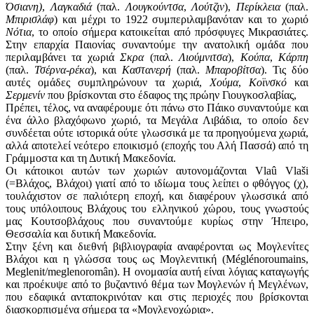
Όσιανη)
,
Λαγκαδιά
(παλ.
Λουγκούντσα
,
Λούτζιν
),
Περίκλεια
(παλ.
Μπιρισλάφ
) και μέχρι το 1922 συμπεριλαμβανόταν και το χωριό
Νότια
, το οποίο σήμερα κατοικείται από πρόσφυγες Μικρασιάτες.
Στην επαρχία Παιονίας συναντούμε την ανατολική ομάδα που
περιλαμβάνει τα χωριά
Σκρα
(παλ.
Λιούμνιτσα
),
Κούπα
,
Κάρπη
(παλ.
Τσέρνα-ρέκα
), και
Καστανερή
(παλ.
Μπαροβίτσα
). Τις δύο
αυτές ομάδες συμπληρώνουν τα χωριά,
Χούμα
,
Κοϊνσκό
και
Σερμενίν
που βρίσκονται στο έδαφος της πρώην Γιουγκοσλαβίας,
Πρέπει, τέλος, να αναφέρουμε ότι πάνω στο Πάικο συναντούμε και
ένα άλλο βλαχόφωνο χωριό, τα Μεγάλα Λιβάδια, το οποίο δεν
συνδέεται ούτε ιστορικά ούτε γλωσσικά με τα προηγούμενα χωριά,
αλλά αποτελεί νεότερο εποικισμό (εποχής του Αλή Πασσά) από τη
Γράμμοστα και τη Δυτική Μακεδονία.
Οι κάτοικοι αυτών των χωριών αυτονομάζονται Vlaû Vlaši
(=Βλάχος, Βλάχοι) γιατί από το ιδίωμα τους λείπει ο φθόγγος (χ),
τουλάχιστον σε παλιότερη εποχή, και διαφέρουν γλωσσικά από
τους υπόλοιπους Βλάχους του ελληνικού χώρου, τους γνωστούς
μας Κουτσοβλάχους που συναντούμε κυρίως στην Ήπειρο,
Θεσσαλία και δυτική Μακεδονία.
Στην ξένη και διεθνή βιβλιογραφία αναφέρονται ως Μογλενίτες
Βλάχοι και η γλώσσα τους ως Μογλενιτική (Méglénoroumains,
Meglenit/meglenoromân). Η ονομασία αυτή είναι λόγιας καταγωγής
και προέκυψε από το βυζαντινό θέμα των Μογλενών ή Μεγλένων,
που εδαφικά ανταποκρινόταν και στις περιοχές που βρίσκονται
διασκορπισμένα σήμερα τα «Μογλενοχώρια».