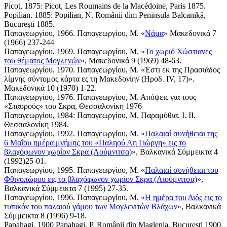
Picot, 1875: Picot, Les Roumains de la Macédoine, Paris 1875.
Popilian. 1885: Popilian, N. Românii dim Peninsula Balcanikă,
Bucureşti 1885.
Παπαγεωργίου, 1966. Παπαγεωργίου, Μ. «
Νάμα
» Μακεδονικά 7
(1966) 237-244
Παπαγεωργίου, 1969. Παπαγεωργίου, Μ. «
Το χωριό Χώστιανες
του θέματος Μογλενών
», Μακεδονικά 9 (1969) 48-63.
Παπαγεωργίου, 1970. Παπαγεωργίου, Μ. «Έστι εκ της Πρασιάδος
λίμνης σύντομος κάρτα ες τη Μακεδονίην (Ηροδ. ΙV, 17)».
Μακεδονικά 10 (1970) 1-22.
Παπαγεωργίου, 1976. Παπαγεωργίου, Μ. Απόψεις για τους
«Σταυρούς» του Σκρα, Θεσσαλονίκη 1976
Παπαγεωργίου, 1984: Παπαγεωργίου, Μ. Παραμύθια. I. II.
Θεσσαλονίκη 1984.
Παπαγεωργίου, 1992. Παπαγεωργίου, Μ. «
Παλαιαί συνήθειαι της
6 Μαΐου ημέρα μνήμης του «Παληού Αη Γιώργη» εις το
βλαχόφωνον χωρίον Σκρα (Λούμνιτσα)
», Βαλκανικά Σύμμεικτα 4
(1992)25-01.
Παπαγεωργίου, 1995. Παπαγεωργίου, Μ. «
Παλαιαί συνήθειαι του
Φθινοπώρου εις το βλαχόφωνον χωρίον Σκρα (Λιούμνιτσα)
»,
Βαλκανικά Σύμμεικτα 7 (1995) 27-35.
Παπαγεωργίου, 1996. Παπαγεωργίου, Μ. «
Η ημέρα του Διός εις το
τυπικόν του παλαιού γάμου των Μογλενιτών Βλάχων
», Βαλκανικά
Σύμμεικτα 8 (1996) 9-18.
Papahagi, 1900 Papahagi. P. Românii din Maglenia, Bucureşti 1900.