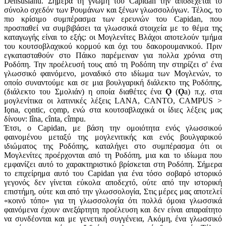
Densusianu. Σήμερα τη γνώμη του Capidan την αποδέχεται το
σύνολο σχεδόν των Ρουμάνων και ξένων γλωσσολόγων. Τέλος, το
πιο κρίσιμο συμπέρασμα των ερευνών του Capidan, που
προσπαθεί να συμβιβάσει τα γλωσσικά στοιχεία με το θέμα της
καταγωγής είναι το εξής: οι Μογλενίτες Βλάχοι αποτελούν τμήμα
του κουτσοβλαχικού κορμού και όχι του δακορουμανικού. Πριν
εγκατασταθούν στο Πάικο παρέμειναν για πολλα χρόνια στη
Ροδόπη. Την προέλευσή τους από τη Ροδόπη την στηρίζει σ' ένα
γλωσσικό φαινόμενο, μοναδικό στο ιδίωμα των Μογλενών, το
οποίο συναντούμε και σε μια βουλγαρική διάλεκτο της Ροδόπης,
(διάλεκτο του Σμολιάν) η οποία διαθέτες ένα
Ǫ
(
Ǫ
a) π.χ. στα
μoγλενίτικα οι λατινικές λέξεις LANA, CANTO, CAMPUS >
Iǫna, cǫntic, cǫmp, ενώ στα κουτσαβλαχικά οι ίδιες λέξεις μας
δίνουν: lîna, cînta, cîmpu.
Έτσι, ο Capidan, με βάση την ομοιότητα ενός γλωσσικού
φαινομένου μεταξύ της μoγλενιτικής και ενός βουλγαρικού
ιδιώματος της Ροδόπης, καταλήγει στο συμπέρασμα ότι οι
Μογλενίτες προέρχονται από τη Ροδόπη, μια και το ιδίωμα που
εμφανίζει αυτό το χαρακτηριστικό βρίσκεται στη Ροδόπη. Σήμερα
το επιχείρημα αυτό του Capidan για ένα τόσο σοβαρό ιστορικό
γεγονός δεν γίνεται εύκολα αποδεχτό, ούτε από την ιστορική
επιστήμη, ούτε και από την γλωσσολογία, Στις μέρες μας αποτελεί
«κοινό τόπο» για τη γλωσσολογία ότι πολλά όμοια γλωσσικά
φαινόμενα έχουν ανεξάρτητη προέλευση και δεν είναι απαραίτητο
να συνδέονται και με γενετική συγγένεια, Ακόμη, ένα γλωσσικό