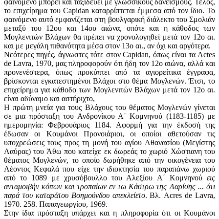
φαινόμενο μπορεί και ταξιδεύει με γλωσσικούς δανεισμούς. Τέλος,
το επιχείρημα του Capidan καταρρίπτεται έμμεσα από τον ίδιο. Το
φαινόμενο αυτό εμφανίζεται στη βουλγαρική διάλεκτο του Σμολιάν
μεταξύ του 12ου και 14ου αιώνα, οπότε και η κάθοδος των
Μογλενιτών Βλάχων θα πρέπει να χρονολογηθεί μετά τον 12ο αι.
και με μεγάλη πιθανότητα μέσα στον 13ο αι., αν όχι και αργότερα.
Νεότερες πηγές, άγνωστες τότε στον Capidan, όπως είναι τα Αctes
de Lavra, 1970, μας πληροφορούν ότι ήδη τον 12ο αιώνα, αλλά και
προνενέστερα, όπως προκύπτει από τα αγιορείτικα έγγραφα,
βρίσκονται εγκατεστημένοι Βλάχοι στο θέμα Μογλενών. Έτσι, το
επιχείρημα για κάθοδο των Μογλενιτών Βλάχων μετά τον 12ο αι.
είναι αδύναμο και αστήριχτο,
Η πρώτη μνεία για τους Βλάχους του θέματος Μογλενών γίνεται
σε μια πρόσταξη του Ανδρονίκου Α΄ Κομνηνού (1183-1185) με
ημερομηνία: Φεβρουάριος 1184. Αφορμή για την έκδοσή της
έδωσαν οι Κουμάνοι Προνοιάριοι, οι οποίοι αθετούσαν τις
υποχρεώσεις τους προς τη μονή του αγίου Αθανασίου (Μεγίστης
Λαύρας) του Άθω που κατείχε εκ δωρεάς το χωριό Χώστιανη του
θέματος Μογλενών, το οποίο δωρήθηκε από την οικογένεια του
Λέοντος Κεφαλά που είχε την ιδιοκτησία του παραπάνω χωριού
από το 1089 με χρυσόβουλλο του Αλεξίου Α΄ Κομνηνού
εις
ανταμοιβήν κόπων και τροπαίων εν τω Κάστρω της Λαρίσης ... ότι
παρά του καταράτου Βοημούνδου απεκλείετο
. Βλ. Acres de Lavra,
1970. 258. Παπαγεωργίου, 1969.
Στην ίδια πρόσταξη υπάρχει και η πληροφορία ότι οι Κουμάνοι