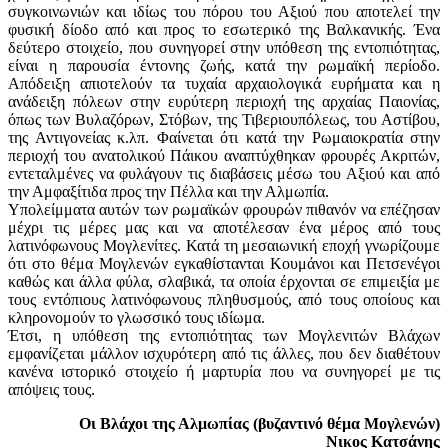
συγκοινωνιών και ιδίως του πόρου του Αξιού που αποτελεί την
φυσική δίοδο από και προς το εσωτερικό της Βαλκανικής. Ένα
δεύτερο στοιχείο, που συνηγορεί στην υπόθεση της εντοπιότητας,
είναι η παρουσία έντονης ζωής, κατά την ρωμαϊκή περίοδο.
Απόδειξη απιοτελούν τα τυχαία αρχαιολογικά ευρήματα και η
ανάδειξη πόλεων στην ευρύτερη περιοχή της αρχαίας Παιονίας,
όπως των Βυλαζόρων, Στόβων, της Τιβεριουπόλεως, του Αστίβου,
της Αντιγονείας κ.λπ. Φαίνεται ότι κατά την Ρωμαιοκρατία στην
περιοχή του ανατολικού Πάικου αναπτύχθηκαν φρουρές Ακριτών,
εντεταλμένες να φυλάγουν τις διαβάσεις μέσω του Αξιού και από
την Αμφαξίτιδα προς την Πέλλα και την Αλμωπία.
Υπολείμματα αυτών των ρωμαϊκών φρουρών πιθανόν να επέζησαν
μέχρι τις μέρες μας και να αποτέλεσαν ένα μέρος από τους
λατινόφωνους Μογλενίτες. Κατά τη μεσαιωνική εποχή γνωρίζουμε
ότι στο θέμα Μογλενών εγκαθίστανται Κουμάνοι και Πετσενέγοι
καθώς και άλλα φύλα, σλαβικά, τα οποία έρχονται σε επιμειξία με
τους εντόπιους λατινόφωνους πληθυσμούς, από τους οποίους και
κληρονομούν το γλωσσικό τους ιδίωμα.
Έτσι, η υπόθεση της εντοπιότητας των Μογλενιτών Βλάχων
εμφανίζεται μάλλον ισχυρότερη από τις άλλες, που δεν διαθέτουν
κανένα ιστορικό στοιχείο ή μαρτυρία που να συνηγορεί με τις
απόψεις τους.
Οι Βλάχοι της Αλμωπίας (βυζαντινό θέμα Μογλενών)
Νικος Κατσάνης