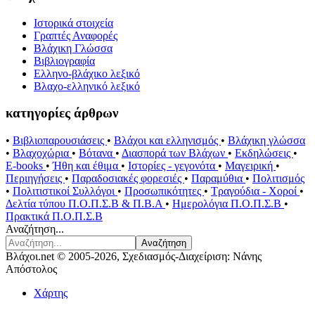
Ιστορικά στοιχεία
Γραπτές Αναφορές
Βλάχικη Γλώσσα
Βιβλιογραφία
Ελληνο-βλάχικο λεξικό
Βλαχο-ελληνικό λεξικό
κατηγορίες άρθρων
•
Βιβλιοπαρουσιάσεις
•
Βλάχοι και ελληνισμός
•
Βλάχικη γλώσσα
•
Βλαχοχώρια
•
Βότανα
•
Διασπορά των Βλάχων
•
Εκδηλώσεις
•
E-books
•
Ήθη και έθιμα
•
Ιστορίες - γεγονότα
•
Μαγειρική
•
Περιηγήσεις
•
Παραδοσιακές φορεσιές
•
Παραμύθια
•
Πολιτισμός
•
Πολιτιστικοί Συλλόγοι
•
Προσωπικότητες
•
Τραγούδια - Χοροί
•
Δελτία τύπου Π.Ο.Π.Σ.Β & Π.Β.Α
•
Ημερολόγια Π.Ο.Π.Σ.Β
•
Πρακτικά Π.Ο.Π.Σ.Β
Αναζήτηση...
Αναζήτηση
Βλάχοι.net © 2005-2026, Σχεδιασμός-Διαχείριση: Νάνης
Απόστολος
Χάρτης