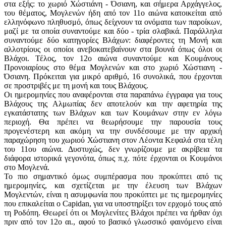
στα εξής: το χωριό Χώστιάνη - Όσιανη, και σήμερα Αρχάγγελος,
του θέματος, Μογλενών ήδη από τον 11ο αιώνα κατοικείται από
ελληνόφωνο πληθυσμό, όπως δείχνουν τα ονόματα των παροίκων,
μαζί με τα οποία συναντούμε και δύο - τρία σλαβικά. Παράλληλα
συναντούμε δύο κατηγορίες Βλάχων: διαφέροντες τη Μονή και
αλλοτρίους οι οποίοι ανεβοκατεβαίνουν στα βουνά όπως όλοι οι
Βλάχοι. Τέλος, τον 12ο αιώνα συναντούμε και Κουμάνους
Προνοιαρίους στο θέμα Μογλενών και στο χωριό Χώστιανη -
Όσιανη. Πρόκειται για μικρό αριθμό, 16 συνολικά, που έρχονται
σε προστριβές με τη μονή και τους Βλάχους.
Οι ημερομηνίες που αναφέρονται στα παραπάνω έγγραφα για τους
Βλάχους της Αλμωπίας δεν αποτελούν και την αφετηρία της
εγκατάστατης των Βλάχων και των Κουμάνων στην εν λόγω
περιοχή. Θα πρέπει να θεωρήσουμε την παρουσία τους
προγενέστερη και ακόμη να την συνδέσουμε με την αρχική
παραχώρηση του χωριού Χώστιανη στον Λέοντα Κεφαλά στα τέλη
του 11ου αιώνα. Δυστυχώς, δεν γνωρίζουμε με ακρίβεια τα
διάφορα ιστορικά γεγονότα, όπως π.χ. πότε έρχονται οι Κουμάνοι
στο Μογλενά.
Το πιο σημαντικό όμως συμπέρασμα που προκύπτει από τις
ημερομηνίες, και σχετίζεται με την έλευση των Βλάχων
Μογλεντών, είναι η ασυμφωνία που προκύπτει με τις ημερομηνίες
που επικαλείται ο Capidan, για να υποστηρίξει τον ερχομό τους από
τη Ροδόπη. Θεωρεί ότι οι Μογλενίτες Βλάχοι πρέπει να ήρθαν όχι
πριν από τον 12ο αι., αφού το βασικό γλωσσικό φαινόμενο είναι