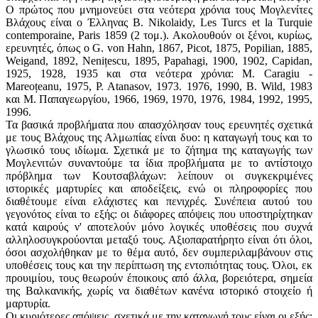
Ο πρώτος που μνημονεύει στα νεότερα χρόνια τους Μογλενίτες
Βλάχους είναι ο Έλληνας B. Nikolaidy, Les Turcs et la Turquie
contemporaine, Paris 1859 (2 τομ.). Ακολουθούν οι ξένοι, κυρίως,
ερευνητές, όπως ο G. von Hahn, 1867, Picot, 1875, Popilian, 1885,
Weigand, 1892, Nenițescu, 1895, Papahagi, 1900, 1902, Capidan,
1925, 1928, 1935 και στα νεότερα χρόνια: Μ. Caragiu -
Mareoțeanu, 1975, P. Atanasov, 1973. 1976, 1990, B. Wild, 1983
και Μ. Παπαγεωργίου, 1966, 1969, 1970, 1976, 1984, 1992, 1995,
1996.
Τα βασικά προβλήματα που απασχόλησαν τους ερευνητές σχετικά
με τους Βλάχους της Αλμωπίας είναι δυο: η καταγωγή τους και το
γλωσικό τους ιδίωμα. Σχετικά με το ζήτημα της καταγωγής των
Μογλενιτών συναντούμε τα ίδια προβλήματα με το αντίστοιχο
πρόβλημα των Κουτσαβλάχων: λείπουν οι συγκεκριμένες
ιστορικές μαρτυρίες και αποδείξεις, ενώ οι πληροφορίες που
διαθέτουμε είναι ελάχιστες και πενιχρές. Συνέπεια αυτού του
γεγονότος είναι το εξής: οι διάφορες απόψεις που υποστηρίχτηκαν
κατά καιρούς ν' αποτελούν μόνο λογικές υποθέσεις που συχνά
αλληλοσυγκρούονται μεταξύ τους. Αξιοπαρατήρητο είναι ότι όλοι,
όσοι ασχολήθηκαν με το θέμα αυτό, δεν συμπεριλαμβάνουν στις
υποθέσεις τους και την περίπτωση της εντοπιότητας τους. Όλοι, εκ
προυιμίου, τους θεωρούν έποικους από άλλα, βορειότερα, σημεία
της Βαλκανικής, χωρίς να διαθέτων κανένα ιστορικό στοιχείο ή
μαρτυρία.
Οι κυριότερες απόψεις, σχετικά με την καταγωγή τους είναι οι εξής: