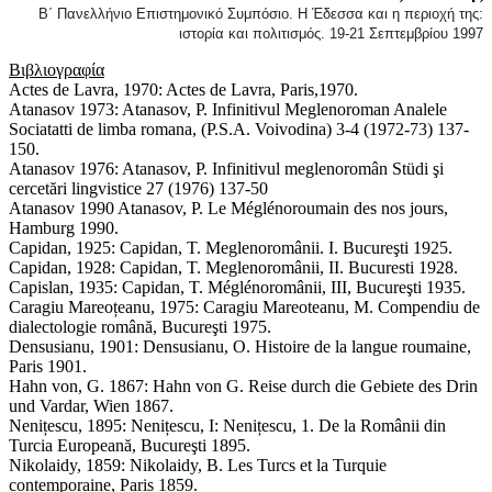
Β΄ Πανελλήνιο Επιστημονικό Συμπόσιο. Η Έδεσσα και η περιοχή της:
ιστορία και πολιτισμός. 19-21 Σεπτεμβρίου 1997
Βιβλιογραφία
Actes de Lavra, 1970: Actes de Lavra, Paris,1970.
Atanasov 1973: Atanasov, P. Infinitivul Meglenoroman Analele
Sociatatti de limba romana, (P.S.A. Voivodina) 3-4 (1972-73) 137-
150.
Atanasov 1976: Atanasov, P. Infinitivul meglenoromân Stüdi şi
cercetări lingvistice 27 (1976) 137-50
Atanasov 1990 Atanasov, P. Le Méglénoroumain des nos jours,
Hamburg 1990.
Capidan, 1925: Capidan, T. Meglenoromânii. I. Bucureşti 1925.
Capidan, 1928: Capidan, T. Meglenoromânii, II. Bucuresti 1928.
Capislan, 1935: Capidan, T. Méglénoromânii, III, Bucureşti 1935.
Caragiu Mareoțeanu, 1975: Caragiu Mareoteanu, M. Compendiu de
dialectologie română, Bucureşti 1975.
Densusianu, 1901: Densusianu, O. Histoire de la langue roumaine,
Paris 1901.
Hahn von, G. 1867: Hahn von G. Reise durch die Gebiete des Drin
und Vardar, Wien 1867.
Nenițescu, 1895: Nenițescu, I: Nenițescu, 1. De la Românii din
Turcia Europeană, Bucureşti 1895.
Nikolaidy, 1859: Nikolaidy, B. Les Turcs et la Turquie
contemporaine, Paris 1859.