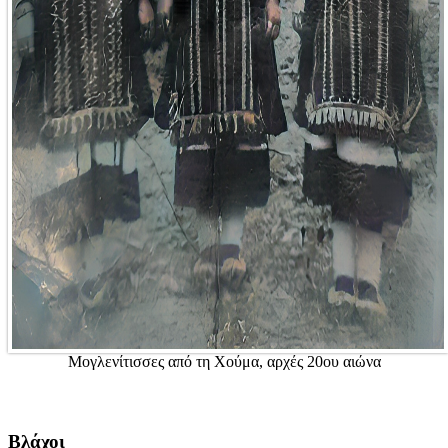
Μογλενίτισσες από τη Χούμα, αρχές 20ου αιώνα
Βλάχοι