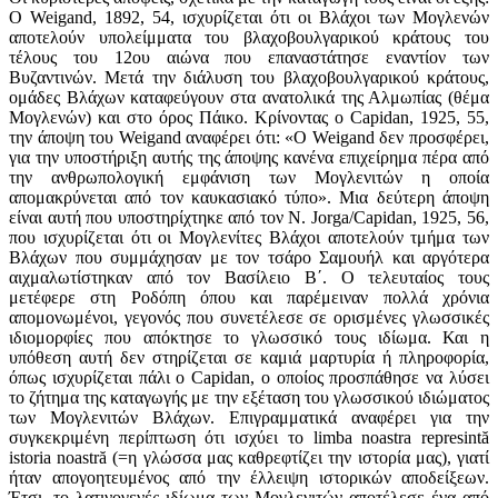
Ο Weigand, 1892, 54, ισχυρίζεται ότι οι Βλάχοι των Μογλενών
αποτελούν υπολείμματα του βλαχοβουλγαρικού κράτους του
τέλους του 12ου αιώνα που επαναστάτησε εναντίον των
Βυζαντινών. Μετά την διάλυση του βλαχοβουλγαρικού κράτους,
ομάδες Βλάχων καταφεύγουν στα ανατολικά της Αλμωπίας (θέμα
Μογλενών) και στο όρος Πάικο. Κρίνοντας ο Capidan, 1925, 55,
την άποψη του Weigand αναφέρει ότι: «Ο Weigand δεν προσφέρει,
για την υποστήριξη αυτής της άποψης κανένα επιχείρημα πέρα από
την ανθρωπολογική εμφάνιση των Μογλενιτών η οποία
απομακρύνεται από τον καυκασιακό τύπο». Μια δεύτερη άποψη
είναι αυτή που υποστηρίχτηκε από τον Ν. Jorga/Capidan, 1925, 56,
που ισχυρίζεται ότι οι Μογλενίτες Βλάχοι αποτελούν τμήμα των
Βλάχων που συμμάχησαν με τον τσάρο Σαμουήλ και αργότερα
αιχμαλωτίστηκαν από τον Βασίλειο Β΄. Ο τελευταίος τους
μετέφερε στη Ροδόπη όπου και παρέμειναν πολλά χρόνια
απομονωμένοι, γεγονός που συνετέλεσε σε ορισμένες γλωσσικές
ιδιομορφίες που απόκτησε το γλωσσικό τους ιδίωμα. Και η
υπόθεση αυτή δεν στηρίζεται σε καμιά μαρτυρία ή πληροφορία,
όπως ισχυρίζεται πάλι ο Capidan, ο οποίος προσπάθησε να λύσει
το ζήτημα της καταγωγής με την εξέταση του γλωσσικού ιδιώματος
των Μογλενιτών Βλάχων. Επιγραμματικά αναφέρει για την
συγκεκριμένη περίπτωση ότι ισχύει το limba noastra represintă
istoria noastră (=η γλώσσα μας καθρεφτίζει την ιστορία μας), γιατί
ήταν απογοητευμένος από την έλλειψη ιστορικών αποδείξεων.
Έτσι, το λατινογενές ιδίωμα των Μoγλενιτών αποτέλεσε ένα από