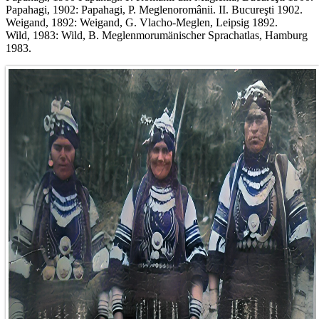
Papahagi, 1902: Papahagi, P. Meglenoromânii. II. Bucureşti 1902.
Weigand, 1892: Weigand, G. Vlacho-Meglen, Leipsig 1892.
Wild, 1983: Wild, B. Meglenmorumänischer Sprachatlas, Hamburg
1983.