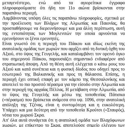
μεταγενέστερο, ενώ από τα αγιορείτικα έγγραφα
πληροφορούμαστε ότι ήδη τον 11ο αιώνα βρίσκονται στην
παραπάνω περιοχή.
Λαμβάνοντας υπόψη όλες τις παραπάνω πληροφορίες, σχετικά με
την προέλευση των Βλάχων της Αλμωπίας και Παιονίας, θα
προσπαθήσουμε να διερευνήσουμε και μια άλλη περίπτωση, αυτή
της εντοπιότητας των Μογλενιτών την οποία αρνούνται να
ερευνήσουν οι ξένοι ερευνητές.
Είναι γνωστό ότι η περιοχή του Πάικου και ιδίως εκείνη της
ανατολικής ομάδας των χωριών που αρχίζει από τη δυτική όχθη του
Αξιού, στο ύψος της Γευγελής, και καταλαμβάνει τον ορεινό όγκο
του σημερινού Πάικου, παρουσιάζει σημαντικό ενδιαφέρον από
στρατιωτική άποψη. Από τη θέση αυτή ελέγχεται ο κάτω ρους του
Αξιού και κατά συνέπεια και η φυσική δίοδος που οδηγεί προς το
εσωτερικό της Βαλκανικής και προς τη θάλασσα. Επίσης, η
περιοχή έχει οπτική επαφή με τον κάμπο της Θεσσαλονίκης και
αποτελεί το πιο προσιτό πέρασμα για την είσοδο στην Αλμωπία και
στην περιοχή της αρχαίας Πέλλας. Η μετάβαση στην Αλμωπία, από
το ύψος της Γευγελής και μέσω της τοποθεσίας Πάτισκα
(«πέρασμα) που βρίσκεται ανάμεσα στο υψ. 1096, στην ανατολική
απόληξη της Τζένας, είναι η συντομότερη και η ευκολότερη.
Υπάρχει και μια δεύτερη από την τοποθεσία Κρούτσι («Σταυρός),
νότια του χωριού Σκρα.
Απ' όλα αυτά συνάγεται ότι η ανατολική ομάδα των Βλαχόφωνων
χωριών, με επίκεντρο το Σκρα, αποτελούσε σημείο ελέγχου των