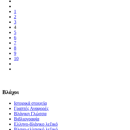
1
2
3
4
5
6
7
8
9
10
Βλάχοι
Ιστορικά στοιχεία
Γραπτές Αναφορές
Βλάχικη Γλώσσα
Βιβλιογραφία
Ελληνο-βλάχικο λεξικό
Βλαχο-ελληνικό λεξικό