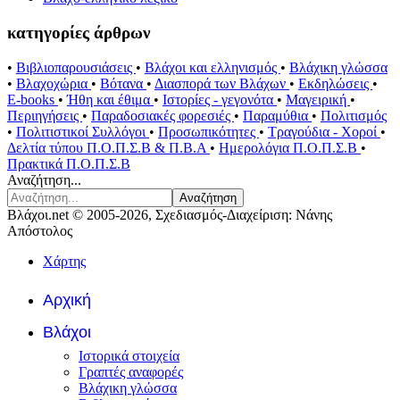
κατηγορίες άρθρων
•
Βιβλιοπαρουσιάσεις
•
Βλάχοι και ελληνισμός
•
Βλάχικη γλώσσα
•
Βλαχοχώρια
•
Βότανα
•
Διασπορά των Βλάχων
•
Εκδηλώσεις
•
E-books
•
Ήθη και έθιμα
•
Ιστορίες - γεγονότα
•
Μαγειρική
•
Περιηγήσεις
•
Παραδοσιακές φορεσιές
•
Παραμύθια
•
Πολιτισμός
•
Πολιτιστικοί Συλλόγοι
•
Προσωπικότητες
•
Τραγούδια - Χοροί
•
Δελτία τύπου Π.Ο.Π.Σ.Β & Π.Β.Α
•
Ημερολόγια Π.Ο.Π.Σ.Β
•
Πρακτικά Π.Ο.Π.Σ.Β
Αναζήτηση...
Αναζήτηση
Βλάχοι.net © 2005-2026, Σχεδιασμός-Διαχείριση: Νάνης
Απόστολος
Χάρτης
Αρχική
Βλάχοι
Ιστορικά στοιχεία
Γραπτές αναφορές
Βλάχικη γλώσσα