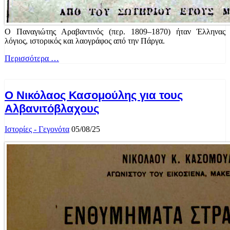
Ο Παναγιώτης Αραβαντινός (περ. 1809–1870) ήταν Έλληνας
λόγιος, ιστορικός και λαογράφος από την Πάργα.
Περισσότερα …
Ο Νικόλαος Κασομούλης για τους
Αλβανιτόβλαχους
Ιστορίες - Γεγονότα
05/08/25