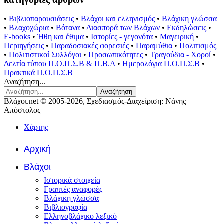
•
Βιβλιοπαρουσιάσεις
•
Βλάχοι και ελληνισμός
•
Βλάχικη γλώσσα
•
Βλαχοχώρια
•
Βότανα
•
Διασπορά των Βλάχων
•
Εκδηλώσεις
•
E-books
•
Ήθη και έθιμα
•
Ιστορίες - γεγονότα
•
Μαγειρική
•
Περιηγήσεις
•
Παραδοσιακές φορεσιές
•
Παραμύθια
•
Πολιτισμός
•
Πολιτιστικοί Συλλόγοι
•
Προσωπικότητες
•
Τραγούδια - Χοροί
•
Δελτία τύπου Π.Ο.Π.Σ.Β & Π.Β.Α
•
Ημερολόγια Π.Ο.Π.Σ.Β
•
Πρακτικά Π.Ο.Π.Σ.Β
Αναζήτηση...
Αναζήτηση
Βλάχοι.net © 2005-2026, Σχεδιασμός-Διαχείριση: Νάνης
Απόστολος
Χάρτης
Αρχική
Βλάχοι
Ιστορικά στοιχεία
Γραπτές αναφορές
Βλάχικη γλώσσα
Βιβλιογραφία
Ελληνοβλάχικο λεξικό