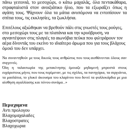
πάνω γειτονιά, το μεσοχώρι, ο κάτω μαχαλάς, όλα πεντακάθαρα,
στραφταλιστά στον ανοιξιάτικο ήλιο, που τα εξωραΐζει όπως η
αγάπη τους. Ψάχνουν όλα τα μάτια ανυπόμονα να εντοπίσουν τα
σπίτια τους, τις εκκλησίες, τα ξωκλήσια.
Επιτέλους αξιώθηκαν να βρεθούν πάλι στις γνωστές τους ρούγες,
στο μεσοχώρι τους με τα πλατάνια και την κρυόβρυση, να
αγναντέψουν στις πλαγιές τα αιωνόβια πεύκα που φιλτράρουν τον
αέρα δίνοντάς του εκείνο το ιδιαίτερο άρωμα που για τους βλάχους
όμοιό του δεν υπάρχει.
Να συναντηθούν με τους δικούς τους ανθρώπυς που τους αισθάνονται όλους σαν
συγγενείς.
Όλη η ταλαιπωρία της μετακίνησης έμοιαζε μηδαμινή μπροστά στους
ευχάριστους μήνες που τους περίμεναν, με τις σχόλες, τα πανηγύρια, τα σεργιάνια,
τα μασλάτια, το γλυκό άκουσμα του κλαρίνου που δονεί τα φυλλοκάρδια με μια
αίσθηση αγαλλίασης και πόνου συνάμα...»
Περιεχομενα
Αντι προλογου
Βλαχομαχαλαδες
Βλαχοστρατες
Βλαχοχωρια