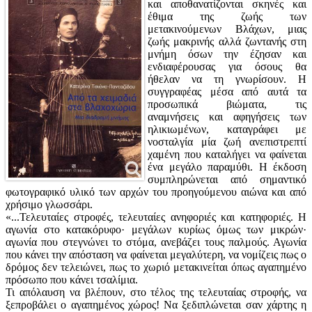
και αποθανατίζονται σκηνές και
έθιμα της ζωής των
μετακινούμενων Βλάχων, μιας
ζωής μακρινής αλλά ζωντανής στη
μνήμη όσων την έζησαν και
ενδιαφέρουσας για όσους θα
ήθελαν να τη γνωρίσουν. Η
συγγραφέας μέσα από αυτά τα
προσωπικά βιώματα, τις
αναμνήσεις και αφηγήσεις των
ηλικιωμένων, καταγράφει με
νοσταλγία μία ζωή ανεπιστρεπτί
χαμένη που καταλήγει να φαίνεται
ένα μεγάλο παραμύθι. Η έκδοση
συμπληρώνεται από σημαντικό
φωτογραφικό υλικό των αρχών του προηγούμενου αιώνα και από
χρήσιμο γλωσσάρι.
«...Τελευταίες στροφές, τελευταίες ανηφοριές και κατηφοριές. Η
αγωνία στο κατακόρυφο· μεγάλων κυρίως όμως των μικρών·
αγωνία που στεγνώνει το στόμα, ανεβάζει τους παλμούς. Αγωνία
που κάνει την απόσταση να φαίνεται μεγαλύτερη, να νομίζεις πως ο
δρόμος δεν τελειώνει, πως το χωριό μετακινείται όπως αγαπημένο
πρόσωπο που κάνει τσαλίμια.
Τι απόλαυση να βλέπουν, στο τέλος της τελευταίας στροφής, να
ξεπροβάλει ο αγαπημένος χώρος! Να ξεδιπλώνεται σαν χάρτης η