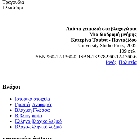
Τραγουδια
Γλωσσαρι
Από τα χειμαδιά στα βλαχοχώρια
Μια διαδρομή μνήμης
Κατερίνα Τσιάνα - Πανταζίδου
University Studio Press, 2005
109 σελ.
ISBN 960-12-1360-0, ISBN-13 978-960-12-1360-6
Ιανός
,
Πολιτεία
Βλάχοι
Ιστορικά στοιχεία
Γραπτές Αναφορές
Βλάχικη Γλώσσα
Βιβλιογραφία
Ελληνο-βλάχικο λεξικό
Βλαχο-ελληνικό λεξικό
κατηγορίες άρθρων