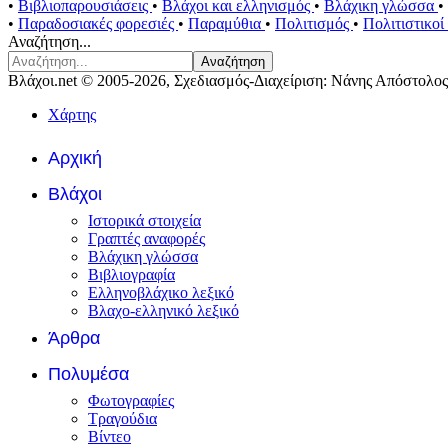
•
Βιβλιοπαρουσιάσεις
•
Βλάχοι και ελληνισμός
•
Βλάχικη γλώσσα
•
•
Παραδοσιακές φορεσιές
•
Παραμύθια
•
Πολιτισμός
•
Πολιτιστικο
Αναζήτηση...
Αναζήτηση
Βλάχοι.net © 2005-2026, Σχεδιασμός-Διαχείριση: Νάνης Απόστολος
Χάρτης
Αρχική
Βλάχοι
Ιστορικά στοιχεία
Γραπτές αναφορές
Βλάχικη γλώσσα
Βιβλιογραφία
Ελληνοβλάχικο λεξικό
Βλαχο-ελληνικό λεξικό
Άρθρα
Πολυμέσα
Φωτογραφίες
Τραγούδια
Βίντεο