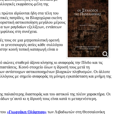
συλλογικές εκφράσεις-μέλη της
 πρώτοι ιδρύονται ήδη στα τέλη του
ιτικές πατρίδες, τα Βλαχοχώρια εκείνη
ν οριστική αστικοποίηση μεγάλου μέρους
μα των ραγδαίων εξελίξεων, εντάσεων
εμφύλιος στη συνέχεια.
ς τους σε μια μητροπολιτική ορεινή
 οι γενεσιουργές αιτίες κάθε συλλόγου
στην κοινή τοπική καταγωγή είναι ο
 αιώνες σταθερό άξονα κίνησης κι αναφοράς την Πίνδο και τις
αταστάσεις. Κοινό στοιχείο όλων η ίδρυσή τους μετά τη
ι των αντίστοιχων αστικοποιημένων βλαχικών πληθυσμών. Οι άλλοτε
υλλόγους με σημείο αναφοράς τη μόνιμη εγκατάσταση και μνήμη της
ης παλαιότερης διασποράς και του αστικού της πλέον χαρακτήρα. Οι
ν γι΄αυτό κι η ίδρυσή τους είναι κατά τι μεταγενέστερη.
 του
«Γιωργάκη Ολύμπιου»
των Λιβαδιωτών στη Θεσσαλονίκη