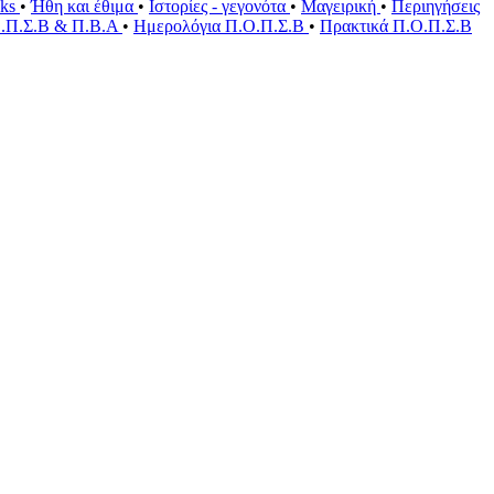
oks
•
Ήθη και έθιμα
•
Ιστορίες - γεγονότα
•
Μαγειρική
•
Περιηγήσεις
Ο.Π.Σ.Β & Π.Β.Α
•
Ημερολόγια Π.Ο.Π.Σ.Β
•
Πρακτικά Π.Ο.Π.Σ.Β