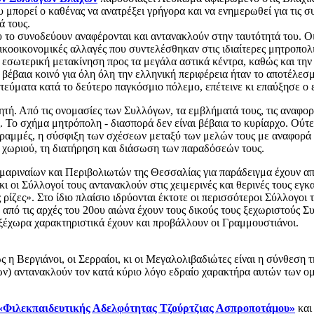
υ μπορεί ο καθένας να ανατρέξει γρήγορα και να ενημερωθεί για τις 
ά τους.
το συνοδεύουν αναφέρονται και αντανακλούν στην ταυτότητά του. Οι
νικοοικονομικές αλλαγές που συντελέσθηκαν στις ιδιαίτερες μητροπολ
 εσωτερική μετακίνηση προς τα μεγάλα αστικά κέντρα, καθώς και τη
βέβαια κοινό για όλη όλη την ελληνική περιφέρεια ήταν το αποτέλεσ
εύματα κατά το δεύτερο παγκόσμιο πόλεμο, επέτεινε κι επαύξησε ο 
ή. Από τις ονομασίες των Συλλόγων, τα εμβλήματά τους, τις αναφορέ
. Το σχήμα μητρόπολη - διασπορά δεν είναι βέβαια το κυρίαρχο. Ούτε
ς γραμμές, η σύσφιξη των σχέσεων μεταξύ των μελών τους με αναφορά 
υ χωριού, τη διατήρηση και διάσωση των παραδόσεών τους.
αριναίων και Περιβολιωτών της Θεσσαλίας για παράδειγμα έχουν από
ι οι Σύλλογοί τους αντανακλούν στις χειμερινές και θερινές τους εγκ
 ρίζες». Στο ίδιο πλαίσιο ιδρύονται έκτοτε οι περισσότεροι Σύλλογο
από τις αρχές του 20ου αιώνα έχουν τους δικούς τους ξεχωριστούς Σ
 ξέχωρα χαρακτηριστικά έχουν και προβάλλουν οι Γραμμουστιάνοι.
η Βεργιάνοι, οι Σερραίοι, κι οι Μεγαλολιβαδιώτες είναι η σύνθεση τ
 αντανακλούν τον κατά κύριο λόγο εδραίο χαρακτήρα αυτών των ομάδω
«Φιλεκπαιδευτικής Αδελφότητας Τζούρτζιας Ασπροποτάμου»
και