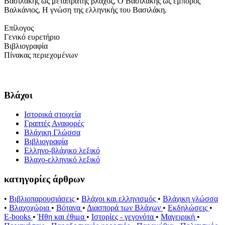
Βασιλάκης ως μεταπράτης βλάχος, Ο Βασιλάκης ως έμπορος
Βαλκάνιος, Η γνώση της ελληνικής του Βασιλάκη.
Επίλογος
Γενικό ευρετήριο
Βιβλιογραφία
Πίνακας περιεχομένων
Βλάχοι
Ιστορικά στοιχεία
Γραπτές Αναφορές
Βλάχικη Γλώσσα
Βιβλιογραφία
Ελληνο-βλάχικο λεξικό
Βλαχο-ελληνικό λεξικό
κατηγορίες άρθρων
•
Βιβλιοπαρουσιάσεις
•
Βλάχοι και ελληνισμός
•
Βλάχικη γλώσσα
•
Βλαχοχώρια
•
Βότανα
•
Διασπορά των Βλάχων
•
Εκδηλώσεις
•
E-books
•
Ήθη και έθιμα
•
Ιστορίες - γεγονότα
•
Μαγειρική
•