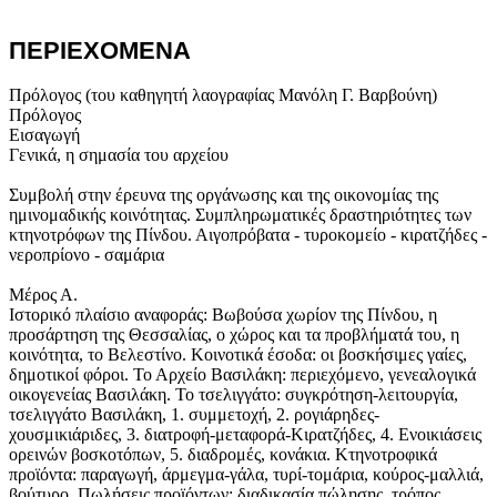
ΠΕΡΙΕΧΟΜΕΝΑ
Πρόλογος (του καθηγητή λαογραφίας Μανόλη Γ. Βαρβούνη)
Πρόλογος
Εισαγωγή
Γενικά, η σημασία του αρχείου
Συμβολή στην έρευνα της οργάνωσης και της οικονομίας της
ημινομαδικής κοινότητας. Συμπληρωματικές δραστηριότητες των
κτηνοτρόφων της Πίνδου. Αιγοπρόβατα - τυροκομείο - κιρατζήδες -
νεροπρίονο - σαμάρια
Μέρος Α.
Ιστορικό πλαίσιο αναφοράς: Βωβούσα χωρίον της Πίνδου, η
προσάρτηση της Θεσσαλίας, ο χώρος και τα προβλήματά του, η
κοινότητα, το Βελεστίνο. Κοινοτικά έσοδα: οι βοσκήσιμες γαίες,
δημοτικοί φόροι. Το Αρχείο Βασιλάκη: περιεχόμενο, γενεαλογικά
οικογενείας Βασιλάκη. Το τσελιγγάτο: συγκρότηση-λειτουργία,
τσελιγγάτο Βασιλάκη, 1. συμμετοχή, 2. ρογιάρηδες-
χουσμικιάριδες, 3. διατροφή-μεταφορά-Κιρατζήδες, 4. Ενοικιάσεις
ορεινών βοσκοτόπων, 5. διαδρομές, κονάκια. Κτηνοτροφικά
προϊόντα: παραγωγή, άρμεγμα-γάλα, τυρί-τομάρια, κούρος-μαλλιά,
βούτυρο. Πωλήσεις προϊόντων: διαδικασία πώλησης, τρόπος