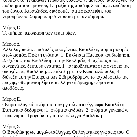
εισόδημα του πριονιού, 1. η αξία της πριστής ξυλείας, 2. απόδοση
του έργου, Κιρατζήδες, διαδρομές, αιτίες εξάλειψης του
νεροπρίονου. Σαμάρια: η συντροφιά με τον σαμαρά.
Μέρος Γ.
Τεκμήρια: περιγραφή των τεκμηρίων.
Μέρος Δ.
Αλληλογραφία: επιστολές οικογένειας Βασιλάκη, συμπεριφορές-
σχολιασμός. Πρώτη ενότητα, 1. Εκκλησία Ηπείρου και διοίκηση,
2. σχέσεις του Βασιλάκη με την Εκκλησία, 3. σχέσεις προς
συνεργάτες, δεύτερη ενότητα, 1. τα προβλήματα στις σχέσεις της
οικογένειας Βασιλάκη, 2. διένεξη με τον Καπετανόπουλο, 3.
διένεξη με την Εταιρεία των Σιδηροδρόμων, το ταχυδρομείο της
εποχής, οθωμανική λίρα και ελληνική δραχμή, φόροι και
αποδόσεις.
Μέρος Ε.
Ονοματολογικά: ονόματα συνεργατών στα έγγραφα Βασιλάκη.
Στατιστικά δεδομένα: 1. ονόματα ανδρών, 2. ονόματα γυναικών.
Τοπωνύμια. Τραγούδια για τον τσέλιγγα Βασιλάκη.
Μέρος ΣΤ.
Ο Βασιλάκης ως μεγαλοτσέλιγγας, Οι λογιστικές γνώσεις του, Ο