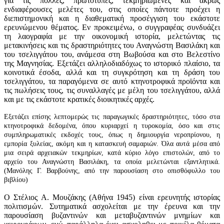
για τις πολλές, πρωτότυπες, τεκμηριωμένες και άκρως
ενδιαφέρουσες μελέτες του, στις οποίες πάντοτε προέχει η
διεπιστημονική και η διαθεματική προσέγγιση του εκάστοτε
ερευνώμενου θέματος. Εν προκειμένω, ο συγγραφέας συνδυάζει
τη λαογραφία με την οικονομική ιστορία, μελετώντας τις
μετακινήσεις και τις δραστηριότητες του Αναγνώστη Βασιλάκη και
του τσελιγγάτου του, ανάμεσα στη Βωβούσα και στο Βελεστίνο
της Μαγνησίας. Εξετάζει αλληλοδιαδόχως το ιστορικό πλαίσιο, τα
κοινοτικά έσοδα, αλλά και τη συγκρότηση και τη δράση του
τσελιγγάτου, τα παραγόμενα σε αυτό κτηνοτροφικά προϊόντα και
τις πωλήσεις τους, τις συναλλαγές με μέλη του τσελιγγάτου, αλλά
και με τις εκάστοτε κρατικές διοικητικές αρχές.
Εξετάζει επίσης λεπτομερώς τις παραγωγικές δραστηριότητες, τόσο στα
κτηνοτροφικά δεδομένα, όπου κυριαρχεί η τυροκομία, όσο και στις
συμπληρωματικές εκδοχές τους, όπως η δημιουργία νεροπρίονου, η
εμπορία ξυλείας, ακόμη και η κατασκευή σαμαριών. Όλα αυτά μέσα από
μια σειρά αρχειακών τεκμηρίων, κατά κύριο λόγο επιστολών, από το
αρχείο του Αναγνώστη Βασιλάκη, τα οποία μελετώνται εξαντλητικά.
(Μανόλης Γ. Βαρβούνης, από την παρουσίαση στο οπισθόφυλλο του
βιβλίου)
Ο Στέλιος Α. Μουζάκης (Αθήνα 1945) είναι ερευνητής ιστορίας
πολιτισμών. Συτηματικά ασχολείται με την έρευνα και την
παρουσίαση βυζαντινών και μεταβυζαντινών μνημίων και