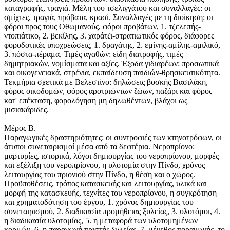
καταγραφής, τραγιά. Μέλη του τσελιγγάτου και συναλλαγές: οι
σμίχτες, τραγιά, πρόβατα, κρασί. Συναλλαγές με τη διοίκηση: οι
φόροι προς τους Οθωμανούς, φόροι προβάτων, 1. τζελεπής-
ντοπιάτικο, 2. βεκίλης, 3. χαράτζι-στρατιωτικός φόρος, διάφορες
φοροδοτικές υποχρεώσεις, 1. δραγάτης, 2. εμίνης-αμίλης-αμιλικό,
3. πόστα-πέραμα. Τιμές αγαθών: είδη διατροφής, τιμές
δημητριακών, νομίσματα και αξίες. Έξοδα γιδιαρέων: προσωπικά
και οικογενειακά, στρένια, εκπαίδευση παιδιών-θρησκευτικότητα.
Τεκμήρια σχετικά με Βελεστίνο: δηλώσεις βοσκής Βασιλάκη,
φόρος οικοδομών, φόρος αροτριώντων ζώων, παζάρι και φόρος
κατ' επέκταση, φορολόγηση μη δηλωθέντων, βλάχοι ως
μισιακάριδες.
Μέρος Β.
Παραγωγικές δραστηριότητες: οι συντροφιές των κτηνοτρόφων, οι
άτυποι συνεταιρισμοί μέσα από τα δεφτέρια. Νεροπρίονο:
μαρτυρίες, ιστορικά, λόγοι δημιουργίας του νεροπρίονου, μορφές
και εξέλιξη του νεροπρίονου, η υλοτομία στην Πίνδο, χρόνος
λειτουργίας του πριονιού στην Πίνδο, η θέση και ο χώρος.
Προϋποθέσεις, τρόπος κατασκευής και λειτουργίας, υλικά και
μορφή της κατασκευής, τεχνίτες του νεροπρίονου, η συγκρότηση
και χρηματοδότηση του έργου, 1. χρόνος δημιουργίας του
συνεταιρισμού, 2. διαδικασία προμήθειας ξυλείας, 3. υλοτόμοι, 4.
η διαδικασία υλοτομίας, 5. η μεταφορά των υλοτομημένων
κορμών, 6. η παραγωγή πριστής ξυλείας, 7. μέγεθος παραγωγής, το