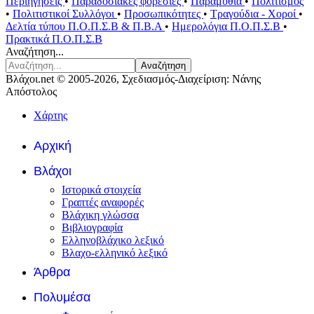
Περιηγήσεις
•
Παραδοσιακές φορεσιές
•
Παραμύθια
•
Πολιτισμός
•
Πολιτιστικοί Συλλόγοι
•
Προσωπικότητες
•
Τραγούδια - Χοροί
•
Δελτία τύπου Π.Ο.Π.Σ.Β & Π.Β.Α
•
Ημερολόγια Π.Ο.Π.Σ.Β
•
Πρακτικά Π.Ο.Π.Σ.Β
Αναζήτηση...
Αναζήτηση
Βλάχοι.net © 2005-2026, Σχεδιασμός-Διαχείριση: Νάνης
Απόστολος
Χάρτης
Αρχική
Βλάχοι
Ιστορικά στοιχεία
Γραπτές αναφορές
Βλάχικη γλώσσα
Βιβλιογραφία
Ελληνοβλάχικο λεξικό
Βλαχο-ελληνικό λεξικό
Άρθρα
Πολυμέσα