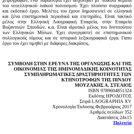
χειρογράφων, ενώ παράλληλα έχει ασχοληθει με ποικίλα θέματα
του νεοελληνικού λαϊκού πολιτισμού. Έχει πλούσιο συγγραφικό
και εκδοτικό έργο. Μελέτες του έχουν δημοσιευτεί σε ελληνικά
και ξένα επιστημονικά περιοδικά και επετηρίδες. Είναι τακτικό
μέλος στην Ελληνική Λαογραφική Εταιρεία, στην Εταιρεία
Βυζαντινών Σπουδών, κ.α. Είναι ιδρυτικό μέλος του Ινστιτούτου
των Ελληνικών Μύλων. Έχει συνεργαστεί σε επιστημονικού
συλλογικούς τόμους και σε ιστορικά λεξικογραφικά έργα. Γιατο
έργο του έχει τιμηθεί με διάφορες διακρίσεις.
ΣΥΜΒΟΛΗ ΣΤΗΝ ΕΡΕΥΝΑ ΤΗΣ ΟΡΓΑΝΩΣΗΣ ΚΑΙ ΤΗΣ
ΟΙΚΟΝΟΜΙΑΣ ΤΗΣ ΗΜΙΝΟΜΑΔΙΚΗΣ ΚΟΙΝΟΤΗΤΑΣ
ΣΥΜΠΛΗΡΩΜΑΤΙΚΕΣ ΔΡΑΣΤΗΡΙΟΤΗΤΕΣ ΤΩΝ
ΚΤΗΝΟΤΡΟΦΩΝ ΤΗΣ ΠΙΝΔΟΥ
ΜΟΥΖΑΚΗΣ Α. ΣΤΕΛΙΟΣ
ISBN 9789604851324
Εκδότης ΗΡΟΔΟΤΟΣ
Σειρά LAOGRAPHIA XV
Χρονολογία Έκδοσης Φεβρουάριος 2017
Αριθμός σελίδων 352
Διαστάσεις 24x15
Πολιτεία