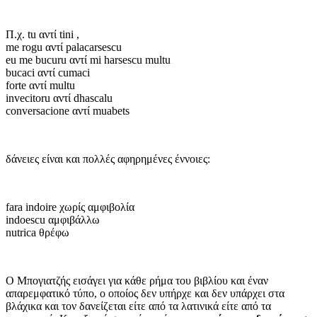
Π.χ. tu αντί tini ,
me rogu αντί palacarsescu
eu me bucuru αντί mi harsescu multu
bucaci αντί cumaci
forte αντί multu
invecitoru αντί dhascalu
conversacione αντί muabets
δάνειες είναι και πολλές αφηρημένες έννοιες:
fara indoire χωρίς αμφιβολία
indoescu αμφιβάλλω
nutrica θρέφω
Ο Μπογιατζής εισάγει για κάθε ρήμα του βιβλίου και έναν
απαρεμφατικό τύπο, ο οποίος δεν υπήρχε και δεν υπάρχει στα
βλάχικα και τον δανείζεται είτε από τα λατινικά είτε από τα