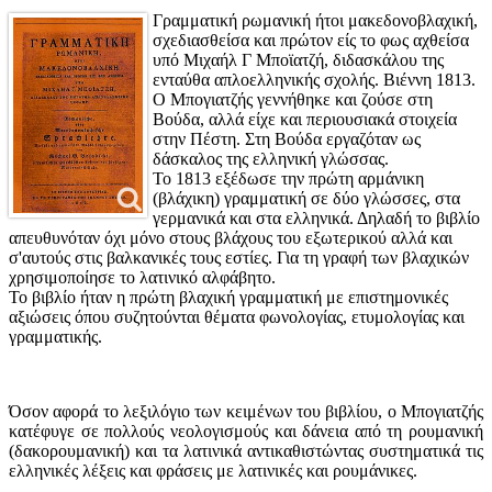
Γραμματική ρωμανική ήτοι μακεδονοβλαχική,
σχεδιασθείσα και πρώτον είς το φως αχθείσα
υπό Μιχαήλ Γ Μποϊατζή, διδασκάλου της
ενταύθα απλοελληνικής σχολής. Βιέννη 1813.
Ο Μπογιατζής γεννήθηκε και ζούσε στη
Βούδα, αλλά είχε και περιουσιακά στοιχεία
στην Πέστη. Στη Βούδα εργαζόταν ως
δάσκαλος της ελληνική γλώσσας.
Το 1813 εξέδωσε την πρώτη αρμάνικη
(βλάχικη) γραμματική σε δύο γλώσσες, στα
γερμανικά και στα ελληνικά. Δηλαδή το βιβλίο
απευθυνόταν όχι μόνο στους βλάχους του εξωτερικού αλλά και
σ'αυτούς στις βαλκανικές τους εστίες. Για τη γραφή των βλαχικών
χρησιμοποίησε το λατινικό αλφάβητο.
Το βιβλίο ήταν η πρώτη βλαχική γραμματική με επιστημονικές
αξιώσεις όπου συζητούνται θέματα φωνολογίας, ετυμολογίας και
γραμματικής.
Όσον αφορά το λεξιλόγιο των κειμένων του βιβλίου, ο Μπογιατζής
κατέφυγε σε πολλούς νεολογισμούς και δάνεια από τη ρουμανική
(δακορουμανική) και τα λατινικά αντικαθιστώντας συστηματικά τις
ελληνικές λέξεις και φράσεις με λατινικές και ρουμάνικες.