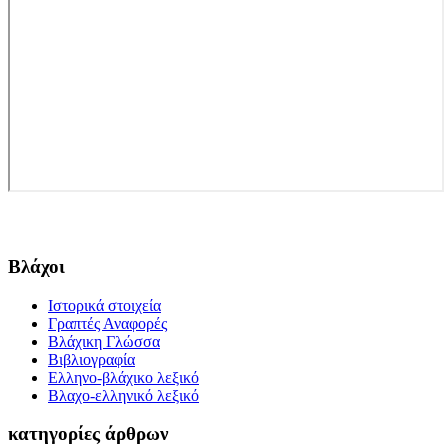
Βλάχοι
Ιστορικά στοιχεία
Γραπτές Αναφορές
Βλάχικη Γλώσσα
Βιβλιογραφία
Ελληνο-βλάχικο λεξικό
Βλαχο-ελληνικό λεξικό
κατηγορίες άρθρων