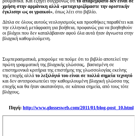
ρουμανικά. Και εξηγεί συγχρόνως ότι
το απαρέμφατο δεν είναι σε
χρήση στην αρμάνικη αλλά «μεταχειριζόμαστε την οριστικήν
έγκλισην ως οι γραικοί»
, όπως λέει στο βιβλίο.
Δίπλα σε όλους αυτούς νεολογισμούς και προσθήκες παραθέτει και
την ελληνική μετάφραση για βοήθεια, προφανώς για να βοηθηθούν
οι βλάχοι που δεν καταλάβαιναν αφού όλα αυτά ήταν άγνωστα στην
βλαχική καθομιλούμενη.
Συμπερασματικά, μπορούμε να πούμε ότι το βιβλίο αποτελεί την
πρώτη γραμματική της βλαχικής γλώσσας, βασισμένη σε
επιστημονικά κριτήρια της επιστήμης της γλωσσολογίας εκείνης
της εποχής αλλά
το λεξιλόγιό του είναι σε πολλά σημεία τεχνητό
και δεν αντιπροσωπεύει την καθομιλουμένη βλαχική γλώσσα της
εποχής και θα ήταν ακατανόητο, σε κάποια σημεία, από τους τότε
βλάχους.
Πηγή:
http://www.glossesweb.com/2011/01/blog-post_10.html