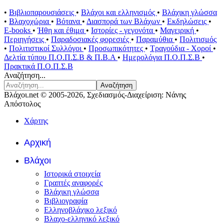
•
Βιβλιοπαρουσιάσεις
•
Βλάχοι και ελληνισμός
•
Βλάχικη γλώσσα
•
Βλαχοχώρια
•
Βότανα
•
Διασπορά των Βλάχων
•
Εκδηλώσεις
•
E-books
•
Ήθη και έθιμα
•
Ιστορίες - γεγονότα
•
Μαγειρική
•
Περιηγήσεις
•
Παραδοσιακές φορεσιές
•
Παραμύθια
•
Πολιτισμός
•
Πολιτιστικοί Συλλόγοι
•
Προσωπικότητες
•
Τραγούδια - Χοροί
•
Δελτία τύπου Π.Ο.Π.Σ.Β & Π.Β.Α
•
Ημερολόγια Π.Ο.Π.Σ.Β
•
Πρακτικά Π.Ο.Π.Σ.Β
Αναζήτηση...
Αναζήτηση
Βλάχοι.net © 2005-2026, Σχεδιασμός-Διαχείριση: Νάνης
Απόστολος
Χάρτης
Αρχική
Βλάχοι
Ιστορικά στοιχεία
Γραπτές αναφορές
Βλάχικη γλώσσα
Βιβλιογραφία
Ελληνοβλάχικο λεξικό
Βλαχο-ελληνικό λεξικό