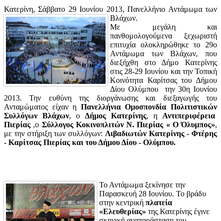
Κατερίνη, Σάββατο 29 Ιουνίου 2013, Πανελλήνιο Αντάμωμα των
Βλάχων.
Με μεγάλη και
πανθομολογούμενα ξεχωριστή
επιτυχία ολοκληρώθηκε το 29ο
Αντάμωμα των Βλάχων, που
διεξήχθη στο Δήμο Κατερίνης
στις 28-29 Ιουνίου και την Τοπική
Κοινότητα Καρίτσας του Δήμου
Δίου Ολύμπου την 30η Ιουνίου
2013. Την ευθύνη της διοργάνωσης και διεξαγωγής του
Ανταμώματος είχαν η
Πανελλήνια Ομοσπονδία Πολιτιστικών
Συλλόγων Βλάχων
, ο
Δήμος Κατερίνης
, η
Αντιπεριφέρεια
Πιερίας
,ο
Σύλλογος Κοκινοπλιτών Ν. Πιερίας « Ο Όλυμπος»
,
με την στήριξη των συλλόγων:
Λιβαδιωτών Κατερίνης - Φτέρης
- Καρίτσας Πιερίας και του Δήμου Δίου - Ολύμπου.
Το Αντάμωμα ξεκίνησε την
Παρασκευή 28 Ιουνίου. Το βράδυ
στην κεντρική
πλατεία
«Eλευθερίας»
της Κατερίνης έγινε
σκηνική αναπαράσταση του