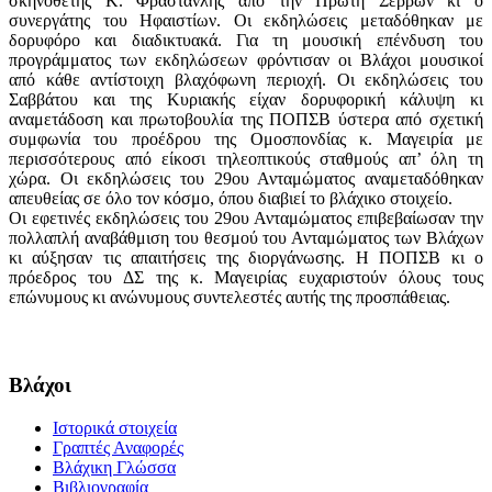
σκηνοθέτης Κ. Φράστανλης από την Πρώτη Σερρών κι ο
συνεργάτης του Ηφαιστίων. Οι εκδηλώσεις μεταδόθηκαν με
δορυφόρο και διαδικτυακά. Για τη μουσική επένδυση του
προγράμματος των εκδηλώσεων φρόντισαν οι Βλάχοι μουσικοί
από κάθε αντίστοιχη βλαχόφωνη περιοχή. Οι εκδηλώσεις του
Σαββάτου και της Κυριακής είχαν δορυφορική κάλυψη κι
αναμετάδοση και πρωτοβουλία της ΠΟΠΣΒ ύστερα από σχετική
συμφωνία του προέδρου της Ομοσπονδίας κ. Μαγειρία με
περισσότερους από είκοσι τηλεοπτικούς σταθμούς απ’ όλη τη
χώρα. Οι εκδηλώσεις του 29ου Ανταμώματος αναμεταδόθηκαν
απευθείας σε όλο τον κόσμο, όπου διαβιεί το βλάχικο στοιχείο.
Οι εφετινές εκδηλώσεις του 29ου Ανταμώματος επιβεβαίωσαν την
πολλαπλή αναβάθμιση του θεσμού του Ανταμώματος των Βλάχων
κι αύξησαν τις απαιτήσεις της διοργάνωσης. Η ΠΟΠΣΒ κι ο
πρόεδρος του ΔΣ της κ. Μαγειρίας ευχαριστούν όλους τους
επώνυμους κι ανώνυμους συντελεστές αυτής της προσπάθειας.
Βλάχοι
Ιστορικά στοιχεία
Γραπτές Αναφορές
Βλάχικη Γλώσσα
Βιβλιογραφία