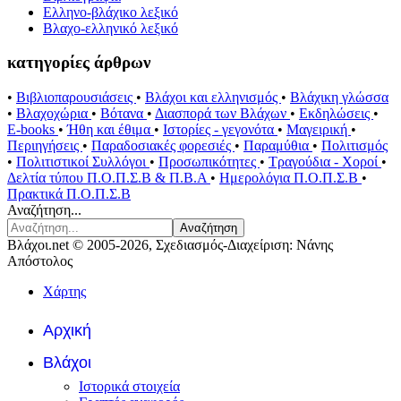
Ελληνο-βλάχικο λεξικό
Βλαχο-ελληνικό λεξικό
κατηγορίες άρθρων
•
Βιβλιοπαρουσιάσεις
•
Βλάχοι και ελληνισμός
•
Βλάχικη γλώσσα
•
Βλαχοχώρια
•
Βότανα
•
Διασπορά των Βλάχων
•
Εκδηλώσεις
•
E-books
•
Ήθη και έθιμα
•
Ιστορίες - γεγονότα
•
Μαγειρική
•
Περιηγήσεις
•
Παραδοσιακές φορεσιές
•
Παραμύθια
•
Πολιτισμός
•
Πολιτιστικοί Συλλόγοι
•
Προσωπικότητες
•
Τραγούδια - Χοροί
•
Δελτία τύπου Π.Ο.Π.Σ.Β & Π.Β.Α
•
Ημερολόγια Π.Ο.Π.Σ.Β
•
Πρακτικά Π.Ο.Π.Σ.Β
Αναζήτηση...
Αναζήτηση
Βλάχοι.net © 2005-2026, Σχεδιασμός-Διαχείριση: Νάνης
Απόστολος
Χάρτης
Αρχική
Βλάχοι
Ιστορικά στοιχεία