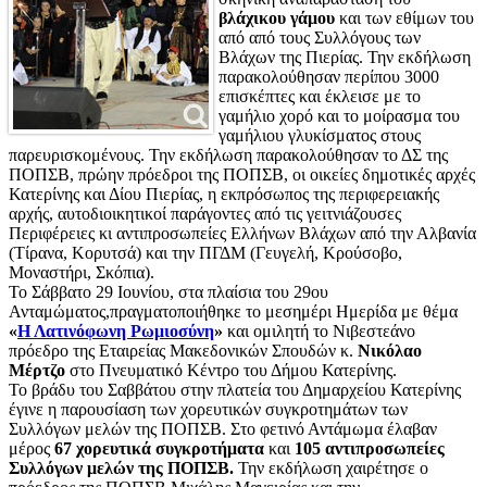
βλάχικου γάμου
και των εθίμων του
από από τους Συλλόγους των
Βλάχων της Πιερίας. Την εκδήλωση
παρακολούθησαν περίπου 3000
επισκέπτες και έκλεισε με το
γαμήλιο χορό και το μοίρασμα του
γαμήλιου γλυκίσματος στους
παρευρισκομένους. Την εκδήλωση παρακολούθησαν το ΔΣ της
ΠΟΠΣΒ, πρώην πρόεδροι της ΠΟΠΣΒ, οι οικείες δημοτικές αρχές
Κατερίνης και Δίου Πιερίας, η εκπρόσωπος της περιφερειακής
αρχής, αυτοδιοικητικοί παράγοντες από τις γειτνιάζουσες
Περιφέρειες κι αντιπροσωπείες Ελλήνων Βλάχων από την Αλβανία
(Τίρανα, Κορυτσά) και την ΠΓΔΜ (Γευγελή, Κρούσοβο,
Μοναστήρι, Σκόπια).
Το Σάββατο 29 Ιουνίου, στα πλαίσια του 29ου
Ανταμώματος,πραγματοποιήθηκε το μεσημέρι Ημερίδα με θέμα
«
Η Λατινόφωνη Ρωμιοσύνη
»
και ομιλητή το Νιβεστεάνο
πρόεδρο της Εταιρείας Μακεδονικών Σπουδών κ.
Νικόλαο
Μέρτζο
στο Πνευματικό Κέντρο του Δήμου Κατερίνης.
Το βράδυ του Σαββάτου στην πλατεία του Δημαρχείου Κατερίνης
έγινε η παρουσίαση των χορευτικών συγκροτημάτων των
Συλλόγων μελών της ΠΟΠΣΒ. Στο φετινό Αντάμωμα έλαβαν
μέρος
67 χορευτικά συγκροτήματα
και
105 αντιπροσωπείες
Συλλόγων μελών της ΠΟΠΣΒ.
Την εκδήλωση χαιρέτησε ο