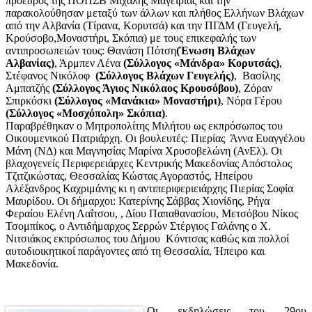
πρόεδρος της ΠΟΠΣΒ Μιχάλης Μαγειρίας και την
παρακολούθησαν μεταξύ των άλλων και πλήθος Ελλήνων Βλάχων
από την Αλβανία (Τίρανα, Κορυτσά) και την ΠΓΔΜ (Γευγελή,
Κρούσοβο,Μοναστήρι, Σκόπια) με τους επικεφαλής των
αντιπροσωπειών τους: Θανάση Πότση
(Ένωση Βλάχων
Αλβανίας)
, Άρμπεν Λένα
(Σύλλογος «Μάνδρα» Κορυτσάς)
,
Στέφανος Νικόλοφ
(Σύλλογος Βλάχων Γευγελής)
, Βασίλης
Αμπατζής
(Σύλλογος Άγιος Νικόλαος Κρουσόβου)
, Ζόραν
Σπιρκόσκι
(Σύλλογος «Μανάκια» Μοναστήρι)
, Νόρα Γέρου
(Σύλλογος «Μοσχόπολη» Σκόπια)
.
Παραβρέθηκαν ο Μητροπολίτης Μιλήτου ως εκπρόσωπος του
Οικουμενικού Πατριάρχη. Οι βουλευτές: Πιερίας Άννα Ευαγγέλου
Μάνη (ΝΔ) και Μαγνησίας Μαρίνα Χρυσοβελώνη (ΑνΕλ). Οι
βλαχογενείς Περιφερειάρχες Κεντρικής Μακεδονίας Απόστολος
Τζιτζικώστας, Θεσσαλίας Κώστας Αγοραστός, Ηπείρου
Αλέξανδρος Καχριμάνης κι η αντιπεριφεριειάρχης Πιερίας Σοφία
Μαυρίδου. Οι δήμαρχοι: Κατερίνης Σάββας Χιονίδης, Ρήγα
Φεραίου Ελένη Λαΐτσου, , Δίου Παπαθανασίου, Μετσόβου Νίκος
Τσομπίκος, ο Αντιδήμαρχος Σερρών Στέργιος Γαλάνης ο Χ.
Νιτσιάκος εκπρόσωπος του Δήμου Κόνιτσας καθώς και πολλοί
αυτοδιοικητικοί παράγοντες από τη Θεσσαλία, Ήπειρο και
Μακεδονία.
Οι εκδηλώσεις του 29ου