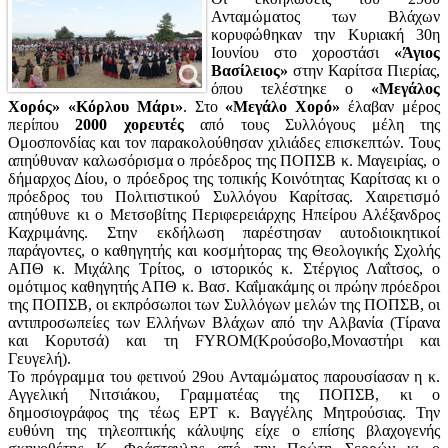
Ανταμώματος των Βλάχων
κορυφώθηκαν την Κυριακή 30η
Ιουνίου στο χοροστάσι
«Άγιος
Βασίλειος»
στην Καρίτσα Πιερίας,
όπου τελέστηκε ο
«Μεγάλος
Χορός» «Κόρλου Μάρι»
. Στο
«Μεγάλο Χορό»
έλαβαν μέρος
περίπου
2000 χορευτές
από τους Συλλόγους μέλη της
Ομοσπονδίας και τον παρακολούθησαν χιλιάδες επισκεπτών. Τους
απηύθυναν καλωσόρισμα ο πρόεδρος της ΠΟΠΣΒ κ. Μαγειρίας, ο
δήμαρχος Δίου, ο πρόεδρος της τοπικής Κοινότητας Καρίτσας κι ο
πρόεδρος του Πολιτιστικού Συλλόγου Καρίτσας. Χαιρετισμό
απηύθυνε κι ο Μετσοβίτης Περιφερειάρχης Ηπείρου Αλέξανδρος
Καχριμάνης. Στην εκδήλωση παρέστησαν αυτοδιοικητικοί
παράγοντες, ο καθηγητής και κοσμήτορας της Θεολογικής Σχολής
ΑΠΘ κ. Μιχάλης Τρίτος, ο ιστορικός κ. Στέργιος Λαΐτσος, ο
ομότιμος καθηγητής ΑΠΘ κ. Βασ. Καΐμακάμης οι πρώην πρόεδροι
της ΠΟΠΣΒ, οι εκπρόσωποι των Συλλόγων μελών της ΠΟΠΣΒ, οι
αντιπροσωπείες των Ελλήνων Βλάχων από την Αλβανία (Τίρανα
και Κορυτσά) και τη FYROM(Κρούσοβο,Μοναστήρι και
Γευγελή).
Το πρόγραμμα του φετινού 29ου Ανταμώματος παρουσίασαν η κ.
Αγγελική Νιτσιάκου, Γραμματέας της ΠΟΠΣΒ, κι ο
δημοσιογράφος της τέως ΕΡΤ κ. Βαγγέλης Μητρούσιας. Την
ευθύνη της τηλεοπτικής κάλυψης είχε ο επίσης βλαχογενής