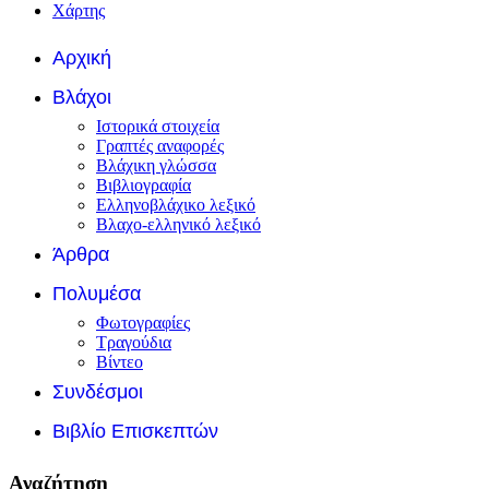
Χάρτης
Αρχική
Βλάχοι
Ιστορικά στοιχεία
Γραπτές αναφορές
Βλάχικη γλώσσα
Βιβλιογραφία
Ελληνοβλάχικο λεξικό
Βλαχο-ελληνικό λεξικό
Άρθρα
Πολυμέσα
Φωτογραφίες
Τραγούδια
Βίντεο
Συνδέσμοι
Βιβλίο Επισκεπτών
Αναζήτηση