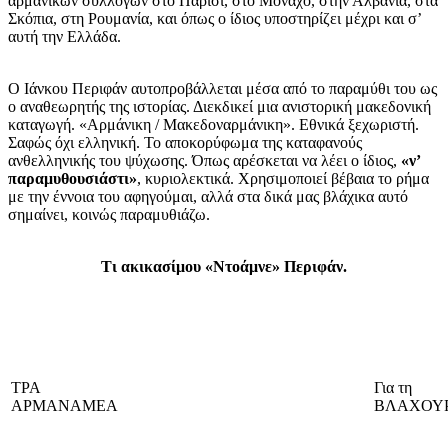
αρμάνικων συλλόγων στο Παρίσι, στο Μόναχο, στην Αλβανία, στα
Σκόπια, στη Ρουμανία, και όπως ο ίδιος υποστηρίζει μέχρι και σ’
αυτή την Ελλάδα.
Ο Ιάνκου Περιφάν αυτοπροβάλλεται μέσα από το παραμύθι του ως
ο αναθεωρητής της ιστορίας. Διεκδικεί μια ανιστορική μακεδονική
καταγωγή. «Αρμάνικη / Μακεδοναρμάνικη». Εθνικά ξεχωριστή.
Σαφώς όχι ελληνική. Το αποκορύφωμα της καταφανούς
ανθελληνικής του ψύχωσης. Όπως αρέσκεται να λέει ο ίδιος,
«ν’
παραμυθουσιάστι»
, κυριολεκτικά. Χρησιμοποιεί βέβαια το ρήμα
με την έννοια του αφηγούμαι, αλλά στα δικά μας βλάχικα αυτό
σημαίνει, κοινώς παραμυθιάζω.
Τι ακικασίμου «Ντοάμνε» Περιφάν.
ΤΡΑ
Για τη
ΑΡΜΑΝΑΜΕΑ
ΒΛΑΧΟΥΡ