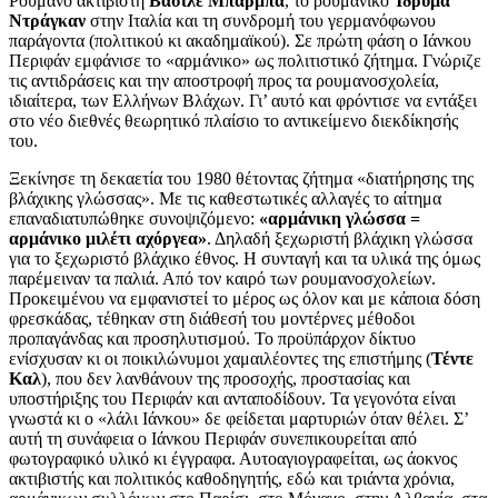
Ρουμάνο ακτιβιστή
Βασίλε Μπάρμπα
, το ρουμάνικο
Ίδρυμα
Ντράγκαν
στην Ιταλία και τη συνδρομή του γερμανόφωνου
παράγοντα (πολιτικού κι ακαδημαϊκού). Σε πρώτη φάση ο Ιάνκου
Περιφάν εμφάνισε το «αρμάνικο» ως πολιτιστικό ζήτημα. Γνώριζε
τις αντιδράσεις και την αποστροφή προς τα ρουμανοσχολεία,
ιδιαίτερα, των Ελλήνων Βλάχων. Γι’ αυτό και φρόντισε να εντάξει
στο νέο διεθνές θεωρητικό πλαίσιο το αντικείμενο διεκδίκησής
του.
Ξεκίνησε τη δεκαετία του 1980 θέτοντας ζήτημα «διατήρησης της
βλάχικης γλώσσας». Με τις καθεστωτικές αλλαγές το αίτημα
επαναδιατυπώθηκε συνοψιζόμενο:
«αρμάνικη γλώσσα =
αρμάνικο μιλέτι αχόργεα»
. Δηλαδή ξεχωριστή βλάχικη γλώσσα
για το ξεχωριστό βλάχικο έθνος. Η συνταγή και τα υλικά της όμως
παρέμειναν τα παλιά. Από τον καιρό των ρουμανοσχολείων.
Προκειμένου να εμφανιστεί το μέρος ως όλον και με κάποια δόση
φρεσκάδας, τέθηκαν στη διάθεσή του μοντέρνες μέθοδοι
προπαγάνδας και προσηλυτισμού. Το προϋπάρχον δίκτυο
ενίσχυσαν κι οι ποικιλώνυμοι χαμαιλέοντες της επιστήμης (
Τέντε
Καλ
), που δεν λανθάνουν της προσοχής, προστασίας και
υποστήριξης του Περιφάν και ανταποδίδουν. Τα γεγονότα είναι
γνωστά κι ο «λάλι Ιάνκου» δε φείδεται μαρτυριών όταν θέλει. Σ’
αυτή τη συνάφεια ο Ιάνκου Περιφάν συνεπικουρείται από
φωτογραφικό υλικό κι έγγραφα. Αυτοαγιογραφείται, ως άοκνος
ακτιβιστής και πολιτικός καθοδηγητής, εδώ και τριάντα χρόνια,