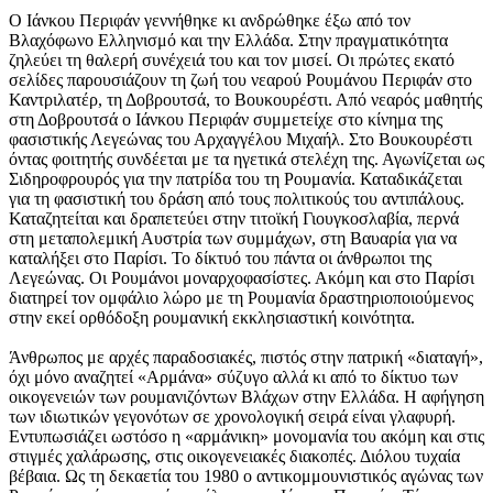
Ο Ιάνκου Περιφάν γεννήθηκε κι ανδρώθηκε έξω από τον
Βλαχόφωνο Ελληνισμό και την Ελλάδα. Στην πραγματικότητα
ζηλεύει τη θαλερή συνέχειά του και τον μισεί. Οι πρώτες εκατό
σελίδες παρουσιάζουν τη ζωή του νεαρού Ρουμάνου Περιφάν στο
Καντριλατέρ, τη Δοβρουτσά, το Βουκουρέστι. Από νεαρός μαθητής
στη Δοβρουτσά ο Ιάνκου Περιφάν συμμετείχε στο κίνημα της
φασιστικής Λεγεώνας του Αρχαγγέλου Μιχαήλ. Στο Βουκουρέστι
όντας φοιτητής συνδέεται με τα ηγετικά στελέχη της. Αγωνίζεται ως
Σιδηροφρουρός για την πατρίδα του τη Ρουμανία. Καταδικάζεται
για τη φασιστική του δράση από τους πολιτικούς του αντιπάλους.
Καταζητείται και δραπετεύει στην τιτοϊκή Γιουγκοσλαβία, περνά
στη μεταπολεμική Αυστρία των συμμάχων, στη Βαυαρία για να
καταλήξει στο Παρίσι. Το δίκτυό του πάντα οι άνθρωποι της
Λεγεώνας. Οι Ρουμάνοι μοναρχοφασίστες. Ακόμη και στο Παρίσι
διατηρεί τον ομφάλιο λώρο με τη Ρουμανία δραστηριοποιούμενος
στην εκεί ορθόδοξη ρουμανική εκκλησιαστική κοινότητα.
Άνθρωπος με αρχές παραδοσιακές, πιστός στην πατρική «διαταγή»,
όχι μόνο αναζητεί «Αρμάνα» σύζυγο αλλά κι από το δίκτυο των
οικογενειών των ρουμανιζόντων Βλάχων στην Ελλάδα. Η αφήγηση
των ιδιωτικών γεγονότων σε χρονολογική σειρά είναι γλαφυρή.
Εντυπωσιάζει ωστόσο η «αρμάνικη» μονομανία του ακόμη και στις
στιγμές χαλάρωσης, στις οικογενειακές διακοπές. Διόλου τυχαία
βέβαια. Ως τη δεκαετία του 1980 ο αντικομμουνιστικός αγώνας των