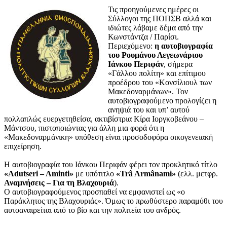
Τις προηγούμενες ημέρες οι
Σύλλογοι της ΠΟΠΣΒ αλλά και
ιδιώτες λάβαμε δέμα από την
Κωνστάντζα / Παρίσι.
Περιεχόμενο:
η αυτοβιογραφία
του Ρουμάνου Λεγεωνάριου
Ιάνκου Περιφάν
, σήμερα
«Γάλλου πολίτη» και επίτιμου
προέδρου του «Κονσίλιουλ των
Μακεδοναρμάνων». Τον
αυτοβιογραφούμενο προλογίζει η
ανηψιά του και υπ’ αυτού
πολλαπλώς ευεργετηθείσα, ακτιβίστρια Κίρα Ιοργκοβεάνου –
Μάντσου, πιστοποιώντας για άλλη μια φορά ότι η
«Μακεδοναρμάνικη» υπόθεση είναι προσοδοφόρα οικογενειακή
επιχείρηση.
Η αυτοβιογραφία του Ιάνκου Περιφάν φέρει τον προκλητικό τίτλο
«Adutseri – Aminti»
με υπότιτλο
«Trâ Armânami»
(ελλ. μετφρ.
Αναμνήσεις – Για τη Βλαχουριά
).
Ο αυτοβιογραφούμενος προσπαθεί να εμφανιστεί ως «ο
Παράκλητος της Βλαχουριάς». Όμως το πρωθύστερο παραμύθι του
αυτοαναιρείται από το βίο και την πολιτεία του ανδρός.