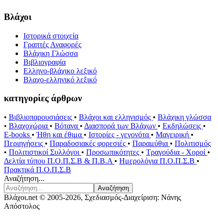
Βλάχοι
Ιστορικά στοιχεία
Γραπτές Αναφορές
Βλάχικη Γλώσσα
Βιβλιογραφία
Ελληνο-βλάχικο λεξικό
Βλαχο-ελληνικό λεξικό
κατηγορίες άρθρων
•
Βιβλιοπαρουσιάσεις
•
Βλάχοι και ελληνισμός
•
Βλάχικη γλώσσα
•
Βλαχοχώρια
•
Βότανα
•
Διασπορά των Βλάχων
•
Εκδηλώσεις
•
E-books
•
Ήθη και έθιμα
•
Ιστορίες - γεγονότα
•
Μαγειρική
•
Περιηγήσεις
•
Παραδοσιακές φορεσιές
•
Παραμύθια
•
Πολιτισμός
•
Πολιτιστικοί Συλλόγοι
•
Προσωπικότητες
•
Τραγούδια - Χοροί
•
Δελτία τύπου Π.Ο.Π.Σ.Β & Π.Β.Α
•
Ημερολόγια Π.Ο.Π.Σ.Β
•
Πρακτικά Π.Ο.Π.Σ.Β
Αναζήτηση...
Αναζήτηση
Βλάχοι.net © 2005-2026, Σχεδιασμός-Διαχείριση: Νάνης
Απόστολος