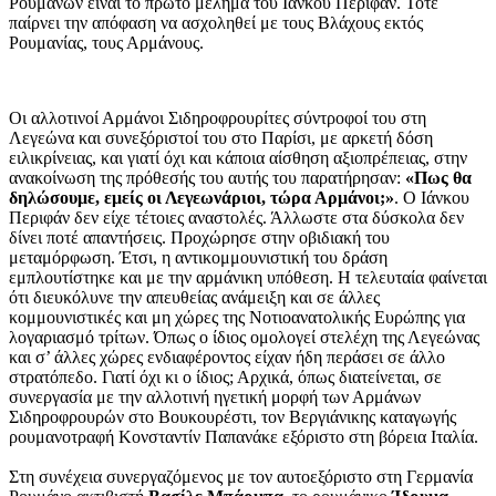
Ρουμάνων είναι το πρώτο μέλημα του Ιάνκου Περιφάν. Τότε
παίρνει την απόφαση να ασχοληθεί με τους Βλάχους εκτός
Ρουμανίας, τους Αρμάνους.
Οι αλλοτινοί Αρμάνοι Σιδηροφρουρίτες σύντροφοί του στη
Λεγεώνα και συνεξόριστοί του στο Παρίσι, με αρκετή δόση
ειλικρίνειας, και γιατί όχι και κάποια αίσθηση αξιοπρέπειας, στην
ανακοίνωση της πρόθεσής του αυτής του παρατήρησαν:
«Πως θα
δηλώσουμε, εμείς οι Λεγεωνάριοι, τώρα Αρμάνοι;»
. Ο Ιάνκου
Περιφάν δεν είχε τέτοιες αναστολές. Άλλωστε στα δύσκολα δεν
δίνει ποτέ απαντήσεις. Προχώρησε στην οβιδιακή του
μεταμόρφωση. Έτσι, η αντικομμουνιστική του δράση
εμπλουτίστηκε και με την αρμάνικη υπόθεση. Η τελευταία φαίνεται
ότι διευκόλυνε την απευθείας ανάμειξη και σε άλλες
κομμουνιστικές και μη χώρες της Νοτιοανατολικής Ευρώπης για
λογαριασμό τρίτων. Όπως ο ίδιος ομολογεί στελέχη της Λεγεώνας
και σ’ άλλες χώρες ενδιαφέροντος είχαν ήδη περάσει σε άλλο
στρατόπεδο. Γιατί όχι κι ο ίδιος; Αρχικά, όπως διατείνεται, σε
συνεργασία με την αλλοτινή ηγετική μορφή των Αρμάνων
Σιδηροφρουρών στο Βουκουρέστι, τον Βεργιάνικης καταγωγής
ρουμανοτραφή Κονσταντίν Παπανάκε εξόριστο στη βόρεια Ιταλία.
Στη συνέχεια συνεργαζόμενος με τον αυτοεξόριστο στη Γερμανία