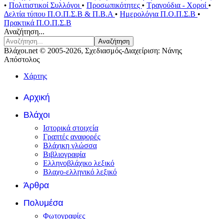
•
Πολιτιστικοί Συλλόγοι
•
Προσωπικότητες
•
Τραγούδια - Χοροί
•
Δελτία τύπου Π.Ο.Π.Σ.Β & Π.Β.Α
•
Ημερολόγια Π.Ο.Π.Σ.Β
•
Πρακτικά Π.Ο.Π.Σ.Β
Αναζήτηση...
Αναζήτηση
Βλάχοι.net © 2005-2026, Σχεδιασμός-Διαχείριση: Νάνης
Απόστολος
Χάρτης
Αρχική
Βλάχοι
Ιστορικά στοιχεία
Γραπτές αναφορές
Βλάχικη γλώσσα
Βιβλιογραφία
Ελληνοβλάχικο λεξικό
Βλαχο-ελληνικό λεξικό
Άρθρα
Πολυμέσα
Φωτογραφίες