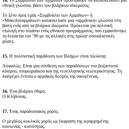
14.
Το Συµβούλιο των Aρµάνων προσπάθησε να κατασκευάσει µια
εθνική γλώσσα, βάσει του βλάχικου ιδιώµατος;
Το ξένο προς εµάς «Συµβούλιο των Αρµάνων» ή
«Μακεδοναρµάνων» κατασκεύασε µια «αρµάνικη» γλώσσα στη
βάση ενός από τα βλάχικα ιδιώµατα. Πρόκειται για πολιτική
επιλογή στο πλαίσιο ενός εθνικού προγράµµατος, που εµφανίστηκε
τη δεκαετία του ’90 µε τις αλλαγές στις πρώην σοσιαλιστικές
χώρες.
15.
H πολιτιστική παράδοση των Βλάχων είναι πλούσια;
Ασφαλώς. Είναι µια σύνθεση των παραδόσεων του βυζαντινού
κόσµου, τουρωµαίικου και της νεοελληνικής νεωτερικότητας. Τη
διατρέχει έντονα ο αρχαϊκός δεσµός της οικογένειας.
16.
'Eνα βλάχικο έθιµο;
Ο Kλήδονας.
17.
Ένας παραδοσιακός χορός;
Ο µεγάλος κυκλικός χορός ως έκφραση της ιεραρχηµένης
κοινωνίας - κοινότητας.