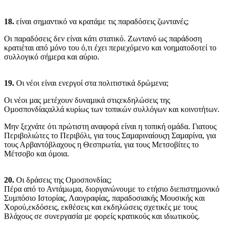
18.
είναι σηµαντικό να κρατάµε τις παραδόσεις ζωντανές;
Οι παραδόσεις δεν είναι κάτι στατικό. Ζωντανό ως παράδοση
κρατιέται από µόνο του ό,τι έχει περιεχόµενο και νοηµατοδοτεί το
συλλογικό σήµερα και αύριο.
19.
Οι νέοι είναι ενεργοί στα πολιτιστικά δρώµενα;
Οι νέοι µας µετέχουν δυναµικά στιςεκδηλώσεις της
Οµοσπονδίαςαλλά κυρίως των τοπικών συλλόγων και κοινοτήτων.
Μην ξεχνάτε ότι πρώτιστη αναφορά είναι η τοπική οµάδα. Γιατους
Περιβολιώτες το Περιβόλι, για τους Σαµαριναίουςη Σαµαρίνα, για
τους Αρβαντόβλαχους η Θεσπρωτία, για τους Μετσοβίτες το
Μέτσοβο και όµοια.
20.
Οι δράσεις της Οµοσπονδίας;
Πέρα από το Αντάµωµα, διοργανώνουµε το ετήσιο διεπιστηµονικό
Συµπόσιο Ιστορίας, Λαογραφίας, παραδοσιακής Μουσικής και
Χορού,εκδόσεις, εκθέσεις και εκδηλώσεις σχετικές µε τους
Βλάχους σε συνεργασία µε φορείς κρατικούς και ιδιωτικούς.