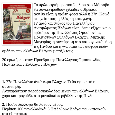
Το πρώτο τριήµερο του Ιουλίου στο Μέτσοβο
θα συγκεντρωθούν χιλιάδες άνθρωποι.
Δεν θα είναι η πρώτη φορά αλλά η 27η. Κοινό
στοιχείο τους: η βλάχικη καταγωγή.
Γι’ αυτό και στόχος του Πανελλήνιου
Ανταµώµατος Βλάχων είναι, όπως εξηγεί και ο
πρόεδρος της Πανελλήνιας Οµοσπονδίας
Πολιτιστικών Συλλόγων Βλάχων, Μιχάλης
Μαγειρίας, η συνεύρεση στα πατρογονικά µέρη
της Πίνδου και η γνωριµία των διαφορετικών
οµάδων των ελλήνων Βλάχων µεταξύ τους.
20 ερωτήσεις στον Πρόεδρο της Πανελλήνιας Ομοσπονδίας
Πολιτιστικών Συλλόγων Βλάχων
1.
27ο Πανελλήνιο άντάµωµα Βλάχων. Τι θα έχει αυτή η
συνάντηση;
Αναπαράσταση παραδοσιακών δρωµένων των ελλήνων Βλάχων,
χορό και τραγούδι, στο µοναδικό περιβάλλον της Πίνδου.
2
. Πόσοι σύλλογοι θα λάβουν µέρος;
Περίπου 100 πανελλαδικά. 3 Θα έρθουν Βλάχοι που κατοικούν
στο εξωτερικό;