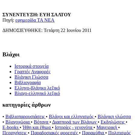
ΣΥΝΕΝΤΕΥΞΗ: ΕΥΗ ΣΑΛΤΟΥ
Πηγή:
εφημερίδα ΤΑ ΝΕΑ
ΔΗΜΟΣΙΕΥΘΗΚΕ: Τετάρτη 22 Ιουνίου 2011
Βλάχοι
Ιστορικά στοιχεία
Γραπτές Αναφορές
Βλάχικη Γλώσσα
Βιβλιογραφία
Ελληνο-βλάχικο λεξικό
Βλαχο-ελληνικό λεξικό
κατηγορίες άρθρων
•
Βιβλιοπαρουσιάσεις
•
Βλάχοι και ελληνισμός
•
Βλάχικη γλώσσα
•
Βλαχοχώρια
•
Βότανα
•
Διασπορά των Βλάχων
•
Εκδηλώσεις
•
E-books
•
Ήθη και έθιμα
•
Ιστορίες - γεγονότα
•
Μαγειρική
•
Περιηγήσεις
•
Παραδοσιακές φορεσιές
•
Παραμύθια
•
Πολιτισμός