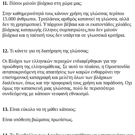
11.
Πόσοι µιλούν βλάχικα στη χώρα µας;
Στην καθηµερινότητά τους κάνουν χρήση της γλώσσας περίπου
15.000 άνθρωποι. Τριπλάσιος αριθµός κατανοεί τη γλώσσα, αλλά
δεν τη χρησιµοποιεί. Υπάρχουν βέβαια και οι εκατοντάδες χιλιάδες
βλάχικης καταγωγής έλληνες συµπατριώτες,που δεν µιλούν
βλάχικα και η ταύτισή τους δεν υπάγεται σε γλωσσικά κριτήρια.
12.
Τι κάνετε για τη διατήρηση της γλώσσας;
Οι Βλάχοι των ελληνικών περιοχών ενδιαφέρθηκαν για την
προώθηση της ελληνοµάθειας. Σε αυτό το πλαίσιο, η Οµοσπονδία
ανταποκρινόµενη στις απαιτήσεις των καιρών ενθαρρύνει την
επιστηµονική καταγραφή και µελέτη όλων των βλάχικων
διαλέκτων, όπως και την προφορική τους χρήση και παράδοση. Οχι
όµως την κατασκευή µιας γλώσσας, πολύ δε περισσότερο
συνδεόµενης µε κάποιον νεοφανή εθνικισµό.
13.
Eίναι εύκολο να τη µάθει κάποιος;
Είναι υπόθεση βιώµατος πρωτίστως.