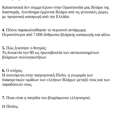
Καταστατικά δεν συµµετέχουν στην Οµοσπονδία µας Βλάχοι της
διασποράς. Ανεπίσηµα έρχονται Βλάχοι από τις γειτονικές χώρες
µε προγονική καταγωγή από την Ελλάδα.
4
. Πόσοι παρακολούθησαν το περυσινό αντάµωµα;
Περισσότεροι από 7.000 άνθρωποι βλάχικης καταγωγής και φίλοι.
5.
Πώς ξεκίνησε ο θεσµός;
Τη δεκαετία του‘80 ως πρωτοβουλία των αστικοποιηµένων
βλάχικων συλλογικοτήτων.
6.
Ο στόχος;
Η συνεύρεση στην πατρογονική Πίνδο, η γνωριµία των
διαφορετικών οµάδων των ελλήνων Βλάχων µεταξύ τους και των
παραδόσεών τους.
7.
Ποια είναι η πατρίδα του βλαχόφωνου ελληνισµού;
Η Πίνδος.