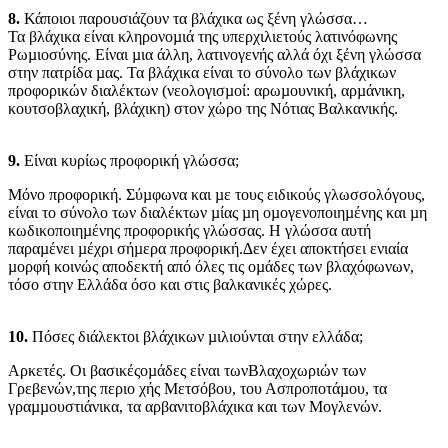
8.
Κάποιοι παρουσιάζουν τα βλάχικα ως ξένη γλώσσα…
Τα βλάχικα είναι κληρονοµιά της υπερχιλιετούς λατινόφωνης
Ρωµιοσύνης. Είναι µια άλλη, λατινογενής αλλά όχι ξένη γλώσσα
στην πατρίδα µας. Τα βλάχικα είναι το σύνολο των βλάχικων
προφορικών διαλέκτων (νεολογισµοί: αρωµουνική, αρµάνικη,
κουτσοβλαχική, βλάχικη) στον χώρο της Νότιας Βαλκανικής.
9.
Eίναι κυρίως προφορική γλώσσα;
Μόνο προφορική. Σύµφωνα και µε τους ειδικούς γλωσσολόγους,
είναι το σύνολο των διαλέκτων µίας µη οµογενοποιηµένης και µη
κωδικοποιηµένης προφορικής γλώσσας. Η γλώσσα αυτή
παραµένει µέχρι σήµερα προφορική.∆εν έχει αποκτήσει ενιαία
µορφή κοινώς αποδεκτή από όλες τις οµάδες των βλαχόφωνων,
τόσο στην Ελλάδα όσο και στις βαλκανικές χώρες.
10.
Πόσες διάλεκτοι βλάχικων µιλιούνται στην ελλάδα;
Αρκετές. Οι βασικέςοµάδες είναι τωνΒλαχοχωριών των
Γρεβενών,της περιο χής Μετσόβου, του Ασπροποτάµου, τα
γραµµουστιάνικα, τα αρβανιτοβλάχικα και των Μογλενών.