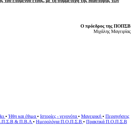
 του επόμενου έτους, με τη συμμετοχή της διασποράς των
Ο πρόεδρος της ΠΟΠΣΒ
Μιχάλης Μαγειρίας
oks
•
Ήθη και έθιμα
•
Ιστορίες - γεγονότα
•
Μαγειρική
•
Περιηγήσεις
Ο.Π.Σ.Β & Π.Β.Α
•
Ημερολόγια Π.Ο.Π.Σ.Β
•
Πρακτικά Π.Ο.Π.Σ.Β