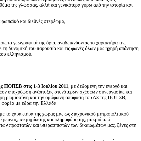
μα της γλώσσας, αλλά και γενικότερα γύρω από την ιστορία και
ευρωπαϊκό και διεθνές στερέωμα,
οις τα γεωγραφικά της όρια, αναδεικνύοντας το χαρακτήρα της
 τη δυναμική του παρουσία και τις φωνές όλων μας ηχηρή απάντηση
 του ελληνισμού.
ς ΠΟΠΣΒ στις 1-3 Ιουλίου 2011
, με δεδομένη την ενεργό και
λέον υποχρέωση ανάπτυξης στενότερων σχέσεων συνεργασίας και
ύτερη ρωμιοσύνη και την ομόφωνη απόφαση του ΔΣ της ΠΟΠΣΒ,
ύ φορέα με έδρα την Ελλάδα.
με το χαρακτήρα της χώρας μας ως διαχρονικού μητροπολιτικού
 έρευνας, τεκμηρίωσης και πληροφόρησης, μακριά από
ητων προστατών και υπερασπιστών των δικαιωμάτων μας, ξένες στη