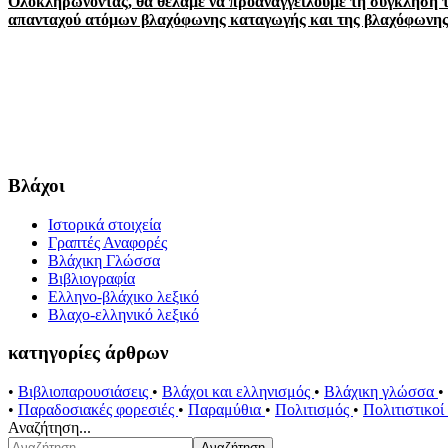
Ολοκληρώνοντας, θα θέλαμε να προαναγγείλουμε τη σύγκληση τη
απανταχού ατόμων βλαχόφωνης καταγωγής και της βλαχόφωνης 
Βλάχοι
Ιστορικά στοιχεία
Γραπτές Αναφορές
Βλάχικη Γλώσσα
Βιβλιογραφία
Ελληνο-βλάχικο λεξικό
Βλαχο-ελληνικό λεξικό
κατηγορίες άρθρων
•
Βιβλιοπαρουσιάσεις
•
Βλάχοι και ελληνισμός
•
Βλάχικη γλώσσα
•
•
Παραδοσιακές φορεσιές
•
Παραμύθια
•
Πολιτισμός
•
Πολιτιστικο
Αναζήτηση...
Αναζήτηση