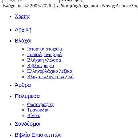
Βλάχοι.net © 2005-2026, Σχεδιασμός-Διαχείριση: Νάνης Απόστολος
Χάρτης
Αρχική
Βλάχοι
Ιστορικά στοιχεία
Γραπτές αναφορές
Βλάχικη γλώσσα
Βιβλιογραφία
Ελληνοβλάχικο λεξικό
Βλαχο-ελληνικό λεξικό
Άρθρα
Πολυμέσα
Φωτογραφίες
Τραγούδια
Βίντεο
Συνδέσμοι
Βιβλίο Επισκεπτών