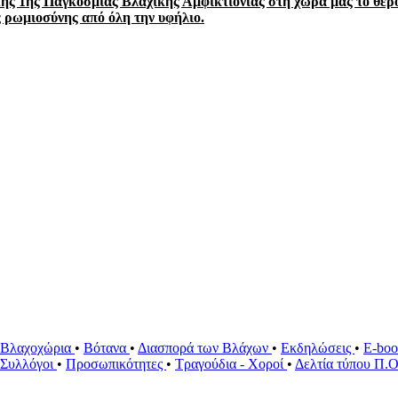
ς 1ης Παγκόσμιας Βλαχικής Αμφικτιονίας στη χώρα μας το θέρος
ρωμιοσύνης από όλη την υφήλιο.
Βλαχοχώρια
•
Βότανα
•
Διασπορά των Βλάχων
•
Εκδηλώσεις
•
E-bo
ί Συλλόγοι
•
Προσωπικότητες
•
Τραγούδια - Χοροί
•
Δελτία τύπου Π.