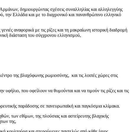
 Αρμάνων, δημιουργώντας σχέσεις συναλληλίας και αλληλεγγύης
ύ, την Ελλάδα και με το διαχρονικό και πανανθρώπινο ελληνικό
γενιές αναφορικά με τις ρίζες και τη μακραίωνη ιστορική διαδρομή
ενική διάσταση του σύγχρονου ελληνισμού,
έντρο της βλαχόφωνης ρωμιοσύνης, και τις λοιπές χώρες στις
υφήλιο, που οφείλουν να θυμούνται και να τιμούν τις ρίζες και τις
χορευτικής παράδοσης σε πανευρωπαϊκή και παγκόσμια κλίμακα.
θών, των εθίμων, της πλούσιας και αστείρευτης βλαχικής
των της,
χική κουλτούρα και στερούμενες παντελώς από κάθε ίχνος