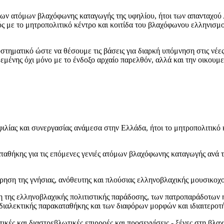
ων ατόμων βλαχόφωνης καταγωγής της υφηλίου, ήτοι των απανταχού
ς με το μητροπολιτικό κέντρο και κοιτίδα του βλαχόφωνου ελληνισμο
ηματικό ώστε να θέσουμε τις βάσεις για διαρκή υπόμνηση στις νέες 
ένης όχι μόνο με το ένδοξο αρχαίο παρελθόν, αλλά και την οικουμ
λίας και συνεργασίας ανάμεσα στην Ελλάδα, ήτοι το μητροπολιτικό κ
αθήκης για τις επόμενες γενιές ατόμων βλαχόφωνης καταγωγής ανά την 
ήρηση της γνήσιας, ανόθευτης και πλούσιας ελληνοβλαχικής μουσικο
 της ελληνοβλαχικής πολιτιστικής παράδοσης, των πατροπαράδοτων η
διαλεκτικής παρακαταθήκης και των διαφόρων μορφών και ιδιαιτεροτή
κές και διαστρεβλωτικές επιρροές και προσεγγίσεις - ξένες στη βλα