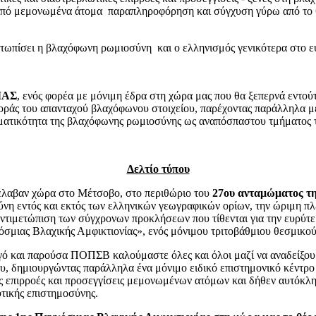
από μεμονωμένα άτομα παραπληροφόρηση και σύγχυση γύρω από το θέ
μετωπίσει η βλαχόφωνη ρωμιοσύνη και ο ελληνισμός γενικότερα στο 
ΙΑΣ
, ενός φορέα με μόνιμη έδρα στη χώρα μας που θα ξεπερνά εντούτ
οράς του απανταχού βλαχόφωνου στοιχείου, παρέχοντας παράλληλα με
αγματικότητα της βλαχόφωνης ρωμιοσύνης ως αναπόσπαστου τμήματος
Δελτίο τύπου
έλαβαν χώρα στο Μέτσοβο, στο περιθώριο του
27ου ανταμώματος τη
ύνη εντός και εκτός των ελληνικών γεωγραφικών ορίων, την ώριμη π
αντιμετώπιση των σύγχρονων προκλήσεων που τίθενται για την ευρ
όσμιας Βλαχικής Αμφικτιονίας», ενός μόνιμου τριτοβάθμιου θεσμικο
ργό και παρούσα ΠΟΠΣΒ καλούμαστε όλες και όλοι μαζί να αναδείξου
υ, δημιουργώντας παράλληλα ένα μόνιμο ειδικό επιστημονικό κέντρο
ές επιρροές και προσεγγίσεις μεμονωμένων ατόμων και δήθεν αυτόκλ
τικής επιστημοσύνης.