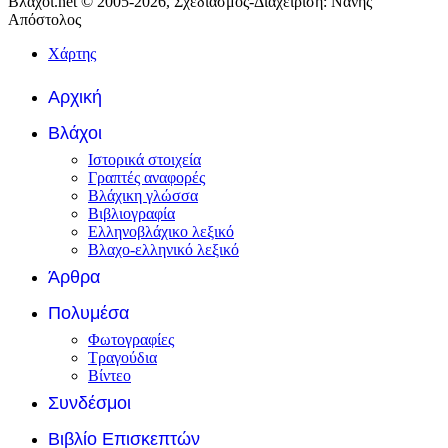
Βλάχοι.net © 2005-2026, Σχεδιασμός-Διαχείριση: Νάνης
Απόστολος
Χάρτης
Αρχική
Βλάχοι
Ιστορικά στοιχεία
Γραπτές αναφορές
Βλάχικη γλώσσα
Βιβλιογραφία
Ελληνοβλάχικο λεξικό
Βλαχο-ελληνικό λεξικό
Άρθρα
Πολυμέσα
Φωτογραφίες
Τραγούδια
Βίντεο
Συνδέσμοι
Βιβλίο Επισκεπτών