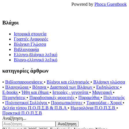
Powered by
Phoca Guestbook
Βλάχοι
Ιστορικά στοιχεία
Γραπτές Αναφορές
Βλάχικη Γλώσσα
Βιβλιογραφία
Ελληνο-βλάχικο λεξικό
Βλαχο-ελληνικό λεξικό
κατηγορίες άρθρων
•
Βιβλιοπαρουσιάσεις
•
Βλάχοι και ελληνισμός
•
Βλάχικη γλώσσα
•
Βλαχοχώρια
•
Βότανα
•
Διασπορά των Βλάχων
•
Εκδηλώσεις
•
E-books
•
Ήθη και έθιμα
•
Ιστορίες - γεγονότα
•
Μαγειρική
•
Περιηγήσεις
•
Παραδοσιακές φορεσιές
•
Παραμύθια
•
Πολιτισμός
•
Πολιτιστικοί Συλλόγοι
•
Προσωπικότητες
•
Τραγούδια - Χοροί
•
Δελτία τύπου Π.Ο.Π.Σ.Β & Π.Β.Α
•
Ημερολόγια Π.Ο.Π.Σ.Β
•
Πρακτικά Π.Ο.Π.Σ.Β
Αναζήτηση...
Αναζήτηση