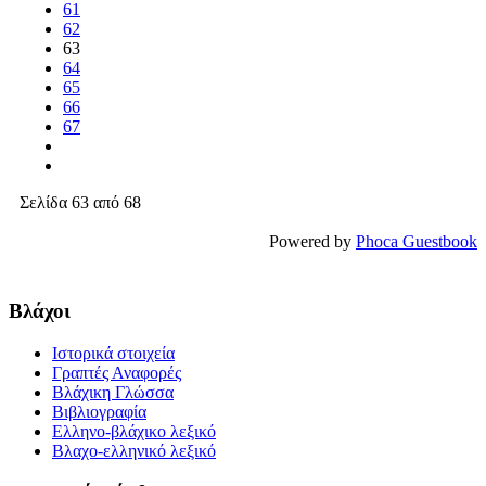
61
62
63
64
65
66
67
Σελίδα 63 από 68
Powered by
Phoca Guestbook
Βλάχοι
Ιστορικά στοιχεία
Γραπτές Αναφορές
Βλάχικη Γλώσσα
Βιβλιογραφία
Ελληνο-βλάχικο λεξικό
Βλαχο-ελληνικό λεξικό