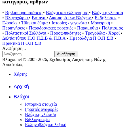
κατηγορίες άρθρων
•
Βιβλιοπαρουσιάσεις
•
Βλάχοι και ελληνισμός
•
Βλάχικη γλώσσα
•
Βλαχοχώρια
•
Βότανα
•
Διασπορά των Βλάχων
•
Εκδηλώσεις
•
E-books
•
Ήθη και έθιμα
•
Ιστορίες - γεγονότα
•
Μαγειρική
•
Περιηγήσεις
•
Παραδοσιακές φορεσιές
•
Παραμύθια
•
Πολιτισμός
•
Πολιτιστικοί Συλλόγοι
•
Προσωπικότητες
•
Τραγούδια - Χοροί
•
Δελτία τύπου Π.Ο.Π.Σ.Β & Π.Β.Α
•
Ημερολόγια Π.Ο.Π.Σ.Β
•
Πρακτικά Π.Ο.Π.Σ.Β
Αναζήτηση...
Αναζήτηση
Βλάχοι.net © 2005-2026, Σχεδιασμός-Διαχείριση: Νάνης
Απόστολος
Χάρτης
Αρχική
Βλάχοι
Ιστορικά στοιχεία
Γραπτές αναφορές
Βλάχικη γλώσσα
Βιβλιογραφία
Ελληνοβλάχικο λεξικό