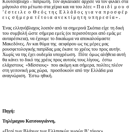
Κουτσόβλαχο - πατριώτη. Τον αγκάλιασε άρχισε να τον φιλάει στα
μάγουλο στο μέτωπο στα χέρια και να του λέει: « Π α ι δ ί μ ο υ σ
’ έ σ τ ε ι λ ε ο Θ ε ό ς τ η ς Ε λ λ ά δ ο ς γ ι α ν α π ρ ο σ φ έ ρ
ε ι ς σ ή μ ε ρ α τ έ τ ο ι α α ν ε κ τ ί μ η τ η υ π η ρ ε σ ί α » .
Ένας ελληνόβλαχος λοιπόν από τα σημερινά Σκόπια είχε τη δική
του συμβολή ώστε σήμερα εμείς (οι περισσότεροι από εμάς με
αυταρέσκεια), να έχουμε το δικαίωμα να αποκαλούμαστε
Μακεδόνες. Αν και θύμα της αειφόρου ως τις μέρες μας
ρουσφετολογικής πατρίδας μας έκανε το χρέος του προς αυτήν.
Χωρίς να της έχει ουδεμία υποχρέωση. Πότε όμως αλήθεια αυτή
θα κάνει το δικό της χρέος προς αυτούς τους λίγους, έστω
ελάχιστους «Μίσσιους» που ακόμη και σήμερα, πολίτες πλέον
στη γειτονική μας χώρα, προσδοκούν από την Ελλάδα μια
αναγνώριση. Έστω ηθική.
Πηγή:
Τηλέμαχου Κατσουγιάννη,
«Περί των Βλάχων των Ελληνικών χωρών Β’ τόμος».