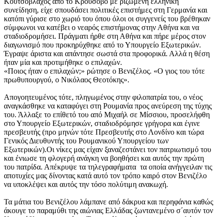
Κουτσόβλαχος από το Κρούσοβο με ριζωμένη ελληνική
συνείδηση, είχε σπουδάσει πολιτικές επιστήμες στη Γερμανία και
κατόπι γύρισε στο χωριό του όπου όλοι οι συγγενείς του βρέθηκαν
σύμφωνοι να κατέβει ο νεαρός επιστήμονας στην Αθήνα και να
σταδιοδρομήσει. Πράγματι ήρθε στη Αθήνα και πήρε μέρος στον
διαγωνισμό που προκηρύχθηκε από το Υπουργείο Εξωτερικών.
Έγραψε άριστα και απάντησε σωστά στα προφορικά. Αλλά η θέση
ήταν μία και προτιμήθηκε ο επιλαχών.
«Ποιος ήταν ο επιλαχών;» ρώτησε ο Βενιζέλος. «Ο γιος του τότε
πρωθυπουργού, ο Νικόλαος Θεοτόκης».
Απογοητευμένος τότε, πληγωμένος στην φιλοπατρία του, ο νέος
αναγκάσθηκε να καταφύγει στη Ρουμανία προς ανεύρεση της τύχης
του. Άλλαξε το επίθετό του από Μιχαήλ σε Μίσσιου, προσελήφθη
στο Υπουργείο Εξωτερικών, σταδιοδρόμησε γρήγορα και έγινε
πρεσβευτής (προ μηνών τότε Πρεσβευτής στο Λονδίνο και τώρα
Γενικός Διευθυντής του Ρουμανικού Υπουργείου των
Εξωτερικών).Οι νίκες μας είχαν ξαναζεστάνει τον πατριωτισμό του
και ένιωσε τη φλογερή ανάγκη να βοηθήσει και αυτός την πρώτη
του πατρίδα. Απέκρυψε τα τηλεγραφήματα τα οποία ανήγγειλαν τις
αποτυχίες μας δίνοντας κατά αυτό τον τρόπο καιρό στον Βενιζέλο
να υποκλέψει και αυτός την τόσο πολύτιμη ανακωχή.
Τα μάτια του Βενιζέλου λάμπανε από δάκρυα και περηφάνια καθώς
άκουγε το παραμύθι της αιώνιας Ελλάδας ζωντανεμένο σ΄αυτόν τον