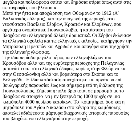
μεγάλα και πολυώροφα σπίτια και δημόσια κτίρια όπως αυτά στις
φωτογραφίες που βλέπουμε.
Μετά την ήττα και αποχώρηση των Οθωμανών το 1912 (Α’
Βαλκανικός πόλεμος), και την υπαγωγή της περιοχής στο
νεοσύστατο Βασίλειο Σέρβων, Κροατών και Σλοβένων, που
αργότερα ονομάστηκε Γιουγκοσλαβία, η κατάσταση του
βλαχόφωνου ελληνισμού άλλαξε δραματικά. Οι Σέρβοι έκλεισαν
τα ελληνικά σχολεία και τις ελληνικές εκκλησίες, κατήργησαν την
Μητρόπολη Πρεσπών και Αχριδών και απαγόρευσαν την χρήση
της ελληνικής γλώσσας.
Την ίδια περίοδο μεγάλο μέρος των ελληνοβλάχων του
Κρουσόβου αλλά και της ευρύτερης περιοχής της Πελαγονίας
μετανάστευσε στο ελληνικό έδαφος, κυρίως στην Φλώρινα και
στην Θεσσαλονίκη αλλά και βορειότερα στα Σκόπια και το
Βελιγράδι . Η ίδια κατάσταση συνεχίστηκε και αργότερα επί
βουλγαρικής παρουσίας έως και σήμερα μετά τη διάλυση της
Γιουγκοσλαυίας. Σήμερα η πόλη βρίσκεται σε μαρασμό με το
βλαχόφωνο στοιχείο να μην ξεπερνά τις 1000 ψυχές σε μια
κωμόπολη 4000 περίπου κατοίκων. Το κοιμητήριο, όσο και η
μητρόπολη του Αγίου Νικολάου στο κέντρο της κωμόπολης
αποτελεί αδιάψευστο μάρτυρα διαχρονικής ιστορικής παρουσίας
του βλαχόφωνου ελληνισμού στην περιοχή.