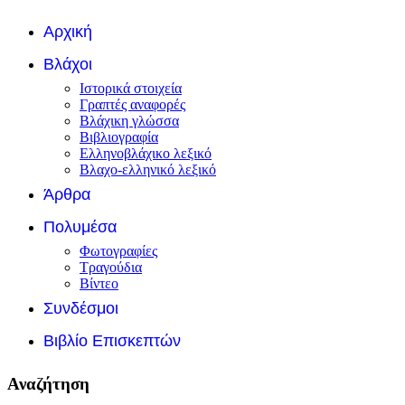
Αρχική
Βλάχοι
Ιστορικά στοιχεία
Γραπτές αναφορές
Βλάχικη γλώσσα
Βιβλιογραφία
Ελληνοβλάχικο λεξικό
Βλαχο-ελληνικό λεξικό
Άρθρα
Πολυμέσα
Φωτογραφίες
Τραγούδια
Βίντεο
Συνδέσμοι
Βιβλίο Επισκεπτών
Αναζήτηση