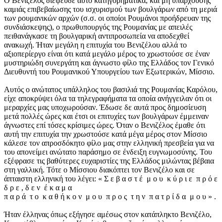
Ο Βενιζέλος διέψευδε αυτό κατηγορηματικά, και μη υπαρχούσης
καμιάς επιβεβαίωσης του ισχυρισμού των βουλγάρων από τη μεριά
των ρουμανικών αρχών (σ.σ. οι οποίοι Ρουμάνοι προήδρευαν της
συνδιάσκεψης), ο πρωθυπουργός της Ρουμανίας με απειλές
πειθανάγκασε τη βουλγαρική αντιπροσωπεία να αποδεχθεί
ανακωχή. Ήταν μεγάλη η επιτυχία του Βενιζέλου αλλά το
αξιοπερίεργο είναι ότι κατά μεγάλο μέρος το χρωστούσε σε έναν
μυστηριώδη συνεργάτη και άγνωστο φίλο της Ελλάδος τον Γενικό
Διευθυντή του Ρουμανικού Υπουργείου των Εξωτερικών, Μίσσιο.
Αυτός ο ανώτατος υπάλληλος του βασιλιά της Ρουμανίας Καρόλου,
είχε αποκρύψει όλα τα τηλεγραφήματα τα οποία ανήγγειλαν ότι οι
μεραρχίες μας υποχωρούσαν. Έδωσε δε αυτά προς δημοσίευση
μετά πολλές ώρες και έτσι οι επιτυχίες των βουλγάρων έμμειναν
άγνωστες επί τόσες κρίσιμες ώρες. Όταν ο Βενιζέλος έμαθε ότι
αυτή την επιτυχία την χρωστούσε κατά μέγα μέρος στον Μίσσιο
κάλεσε τον απροσδόκητο φίλο μας στην ελληνική πρεσβεία για να
του απονείμει ανώτατο παράσημο σε ένδειξη ευγνωμοσύνης. Του
εξέφρασε τις βαθύτερες ευχαριστίες της Ελλάδος μιλώντας βέβαια
στη γαλλική. Τότε ο Μίσσιου διακόπτει τον Βενιζέλο και σε
άπταιστη ελληνική του λέγει: « Σ ε β α σ τ έ μ ο υ κ ύ ρ ι ε π ρ ό ε
δ ρ ε , δ ε ν έ κ α μ α
π α ρ ά τ ο κ α θ ή κ ο ν μ ο υ π ρ ο ς τ η ν π α τ ρ ί δ α μ ο υ » .
Ήταν έλληνας όπως εξήγησε αμέσως στον κατάπληκτο Βενιζέλο,