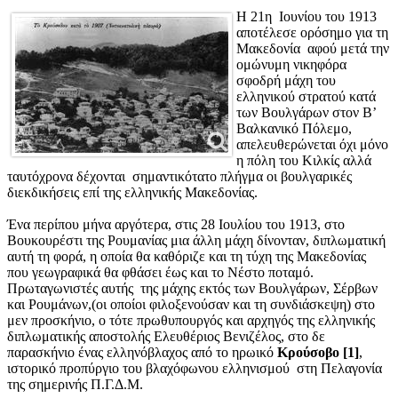
Η 21η Ιουνίου του 1913
αποτέλεσε ορόσημο για τη
Μακεδονία αφού μετά την
ομώνυμη νικηφόρα
σφοδρή μάχη του
ελληνικού στρατού κατά
των Βουλγάρων στον Β’
Βαλκανικό Πόλεμο,
απελευθερώνεται όχι μόνο
η πόλη του Κιλκίς αλλά
ταυτόχρονα δέχονται σημαντικότατο πλήγμα οι βουλγαρικές
διεκδικήσεις επί της ελληνικής Μακεδονίας.
Ένα περίπου μήνα αργότερα, στις 28 Ιουλίου του 1913, στο
Βουκουρέστι της Ρουμανίας μια άλλη μάχη δίνονταν, διπλωματική
αυτή τη φορά, η οποία θα καθόριζε και τη τύχη της Μακεδονίας
που γεωγραφικά θα φθάσει έως και το Νέστο ποταμό.
Πρωταγωνιστές αυτής της μάχης εκτός των Βουλγάρων, Σέρβων
και Ρουμάνων,(οι οποίοι φιλοξενούσαν και τη συνδιάσκεψη) στο
μεν προσκήνιο, ο τότε πρωθυπουργός και αρχηγός της ελληνικής
διπλωματικής αποστολής Ελευθέριος Βενιζέλος, στο δε
παρασκήνιο ένας ελληνόβλαχος από το ηρωικό
Κρούσοβο
[1]
,
ιστορικό προπύργιο του βλαχόφωνου ελληνισμού στη Πελαγονία
της σημερινής Π.Γ.Δ.Μ.