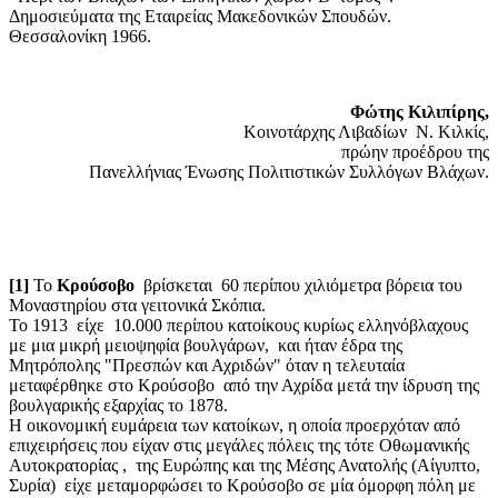
Δημοσιεύματα της Εταιρείας Μακεδονικών Σπουδών.
Θεσσαλονίκη 1966.
Φώτης Κιλιπίρης,
Κοινοτάρχης Λιβαδίων N. Kιλκίς,
πρώην προέδρου της
Πανελλήνιας Ένωσης Πολιτιστικών Συλλόγων Βλάχων.
[1]
Το
Κρούσοβο
βρίσκεται 60 περίπου χιλιόμετρα βόρεια του
Μοναστηρίου στα γειτονικά Σκόπια.
Το 1913 είχε 10.000 περίπου κατοίκους κυρίως ελληνόβλαχους
με μια μικρή μειοψηφία βουλγάρων, και ήταν έδρα της
Μητρόπολης "Πρεσπών και Αχριδών" όταν η τελευταία
μεταφέρθηκε στο Κρούσοβο από την Αχρίδα μετά την ίδρυση της
βουλγαρικής εξαρχίας το 1878.
Η οικονομική ευμάρεια των κατοίκων, η οποία προερχόταν από
επιχειρήσεις που είχαν στις μεγάλες πόλεις της τότε Οθωμανικής
Αυτοκρατορίας , της Ευρώπης και της Μέσης Ανατολής (Αίγυπτο,
Συρία) είχε μεταμορφώσει το Κρούσοβο σε μία όμορφη πόλη με