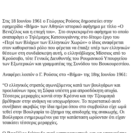
Στις 18 Ιουνίου 1961 ο Γεώργιος Ρούσος δημοσιεύει στην
εφημερίδα «Βήμα» των Αθηνών ιστορικό αφήγημα με τίτλο «Ο
Βενιζέλος και η εποχή του». Στο συγκεκριμένο αφήγημα το οποίο
αναπαράγει ο Τηλέμαχος Κατσουγιάννης στο δίτομο έργο του
«Περί των Βλάχων των Ελληνικών Χωρών» ο ίδιος αναφέρεται
στον καθοριστικό ρόλο που φέρεται να έπαιξε υπέρ των ελληνικών
θέσεων στη συνδιάσκεψη αυτή, ο ελληνόβλαχος Μίσσιος από το
Κρούσοβο, τότε Γενικός Διευθυντής του Ρουμανικού Υπουργείου
των Εξωτερικών και γραμματέας της Συνόδου του Βουκουρεστίου.
Αναφέρει λοιπόν ο Γ. Ρούσος στο «Βήμα» της 18ης Ιουνίου 1961:
“O ελληνικός στρατός αγωνιζόμενος κατά των βουλγάρων και
προελαύνων προς τη Σόφια υπέστη μια απροσδόκητη ατυχία.
Τέσσερις μεραρχίες κοντά στην Κρέσνα και την Τζουμαγιά
βρέθηκαν στην ανάγκη να υποχωρήσουν. Το περιστατικό αυτό
συνέβαινε ακριβώς την ίδια ημέρα όπου στο συμβούλιο είχε ωμά
τεθεί στην Βουλγαρία το ζήτημα της αποδοχής της ανακωχής. Οι
Βούλγαροι ενημερωμένοι για την κατάσταση ωρύονταν ότι είχαν
τσακίσει τέσσερις μεραρχίες.