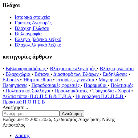
Βλάχοι
Ιστορικά στοιχεία
Γραπτές Αναφορές
Βλάχικη Γλώσσα
Βιβλιογραφία
Ελληνο-βλάχικο λεξικό
Βλαχο-ελληνικό λεξικό
κατηγορίες άρθρων
•
Βιβλιοπαρουσιάσεις
•
Βλάχοι και ελληνισμός
•
Βλάχικη γλώσσα
•
Βλαχοχώρια
•
Βότανα
•
Διασπορά των Βλάχων
•
Εκδηλώσεις
•
E-books
•
Ήθη και έθιμα
•
Ιστορίες - γεγονότα
•
Μαγειρική
•
Περιηγήσεις
•
Παραδοσιακές φορεσιές
•
Παραμύθια
•
Πολιτισμός
•
Πολιτιστικοί Συλλόγοι
•
Προσωπικότητες
•
Τραγούδια - Χοροί
•
Δελτία τύπου Π.Ο.Π.Σ.Β & Π.Β.Α
•
Ημερολόγια Π.Ο.Π.Σ.Β
•
Πρακτικά Π.Ο.Π.Σ.Β
Αναζήτηση...
Αναζήτηση
Βλάχοι.net © 2005-2026, Σχεδιασμός-Διαχείριση: Νάνης
Απόστολος
Χάρτης