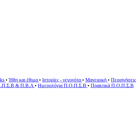
oks
•
Ήθη και έθιμα
•
Ιστορίες - γεγονότα
•
Μαγειρική
•
Περιηγήσεις
Ο.Π.Σ.Β & Π.Β.Α
•
Ημερολόγια Π.Ο.Π.Σ.Β
•
Πρακτικά Π.Ο.Π.Σ.Β