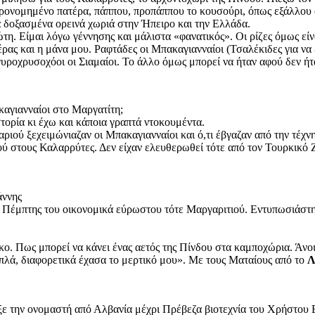
ρονομημένο πατέρα, πάππου, προπάππου το κουσούρι, όπως εξάλλου ό
 δοξασμένα ορεινά χωριά στην Ήπειρο και την Ελλάδα.
η. Είμαι λόγω γέννησης και μάλιστα «φανατικός». Οι ρίζες όμως είν
τέρας και η μάνα μου. Ραφτάδες οι Μπακαγιανναίοι (Τσαλέκιδες για ν
ροχρυσοχόοι οι Σιαμαίοι. Το άλλο όμως μπορεί να ήταν αφού δεν ήτ
αγιανναίοι στο Μαργατίτη;
τορία κι έχω και κάποια γραπτά ντοκουμέντα.
ιού ξεχειμώνιαζαν οι Μπακαγιανναίοι και ό,τι έβγαζαν από την τέχνη 
ύ στους Καλαρρύτες. Δεν είχαν ελευθερωθεί τότε από τον Τουρκικό Ζ
άννης
 Πέμπτης του οικονομικά εύρωστου τότε Μαργαριτιού. Εντυπωσιάστηκ
άμικο. Πως μπορεί να κάνει ένας αετός της Πίνδου στα καμποχώρια. Άνο
πλά, διαφορετικά έχασα το μερτικό μου». Με τους Ματαίους από το
Λ
αξε την ονομαστή από Αλβανία μέχρι Πρέβεζα βιοτεχνία του Χρήστου