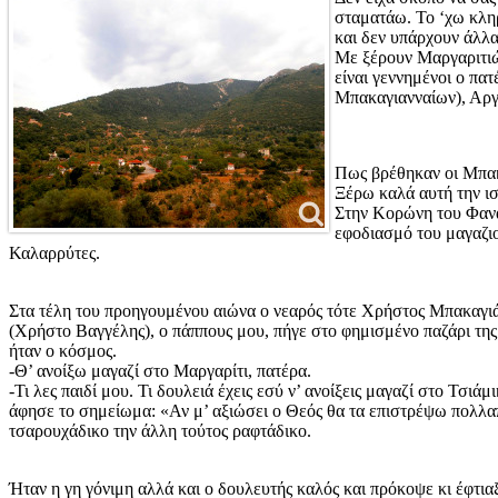
σταματάω. Το ‘χω κλη
και δεν υπάρχουν άλλα
Με ξέρουν Μαργαριτιώτ
είναι γεννημένοι ο πα
Μπακαγιανναίων), Αργυ
Πως βρέθηκαν οι Μπακ
Ξέρω καλά αυτή την ισ
Στην Κορώνη του Φαναρ
εφοδιασμό του μαγαζιο
Καλαρρύτες.
Στα τέλη του προηγουμένου αιώνα ο νεαρός τότε Χρήστος Μπακαγι
(Χρήστο Βαγγέλης), ο πάππους μου, πήγε στο φημισμένο παζάρι της
ήταν ο κόσμος.
-Θ’ ανοίξω μαγαζί στο Μαργαρίτι, πατέρα.
-Τι λες παιδί μου. Τι δουλειά έχεις εσύ ν’ ανοίξεις μαγαζί στο Τσι
άφησε το σημείωμα: «Αν μ’ αξιώσει ο Θεός θα τα επιστρέψω πολλα
τσαρουχάδικο την άλλη τούτος ραφτάδικο.
Ήταν η γη γόνιμη αλλά και ο δουλευτής καλός και πρόκοψε κι έφτι