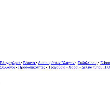
Βλαχοχώρια
•
Βότανα
•
Διασπορά των Βλάχων
•
Εκδηλώσεις
•
E-bo
ί Συλλόγοι
•
Προσωπικότητες
•
Τραγούδια - Χοροί
•
Δελτία τύπου Π.