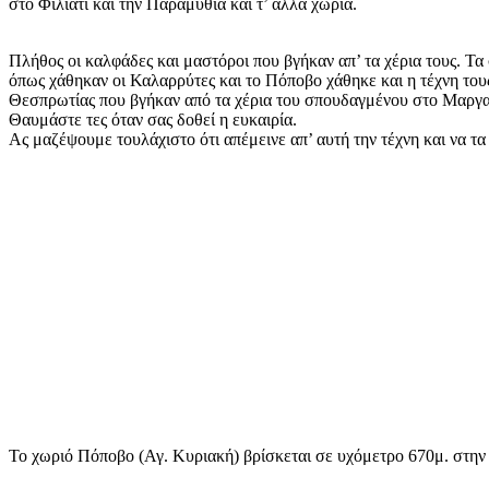
στο Φιλιάτι και την Παραμυθιά και τ’ άλλα χωριά.
Πλήθος οι καλφάδες και μαστόροι που βγήκαν απ’ τα χέρια τους. Τ
όπως χάθηκαν οι Καλαρρύτες και το Πόποβο χάθηκε και η τέχνη τους
Θεσπρωτίας που βγήκαν από τα χέρια του σπουδαγμένου στο Μαργ
Θαυμάστε τες όταν σας δοθεί η ευκαιρία.
Ας μαζέψουμε τουλάχιστο ότι απέμεινε απ’ αυτή την τέχνη και να 
Το χωριό
Πόποβο
(
Αγ. Κυριακή
) βρίσκεται σε υχόμετρο 670μ. στη