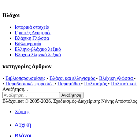
Βλάχοι
Ιστορικά στοιχεία
Γραπτές Αναφορές
Βλάχικη Γλώσσα
Βιβλιογραφία
Ελληνο-βλάχικο λεξικό
Βλαχο-ελληνικό λεξικό
κατηγορίες άρθρων
•
Βιβλιοπαρουσιάσεις
•
Βλάχοι και ελληνισμός
•
Βλάχικη γλώσσα
•
•
Παραδοσιακές φορεσιές
•
Παραμύθια
•
Πολιτισμός
•
Πολιτιστικο
Αναζήτηση...
Αναζήτηση
Βλάχοι.net © 2005-2026, Σχεδιασμός-Διαχείριση: Νάνης Απόστολος
Χάρτης
Αρχική
Βλάχοι