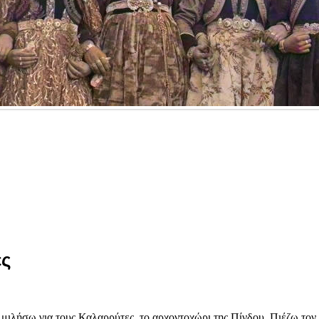
ες
 μιλήσω για τους Καλαρρύτες, το αρχοντοχώρι της Πίνδου. Πιέζω τον ε