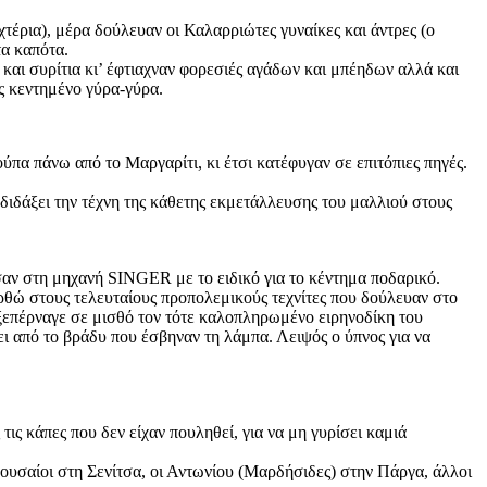
τέρια), μέρα δούλευαν οι Καλαρριώτες γυναίκες και άντρες (ο
τα καπότα.
και συρίτια κι’ έφτιαχναν φορεσιές αγάδων και μπέηδων αλλά και
ς κεντημένο γύρα-γύρα.
α πάνω από το Μαργαρίτι, κι έτσι κατέφυγαν σε επιτόπιες πηγές.
ιδάξει την τέχνη της κάθετης εκμετάλλευσης του μαλλιού στους
ισαν στη μηχανή SINGΕR με το ειδικό για το κέντημα ποδαρικό.
ρθώ στους τελευταίους προπολεμικούς τεχνίτες που δούλευαν στο
 ξεπέρναγε σε μισθό τον τότε καλοπληρωμένο ειρηνοδίκη του
ει από το βράδυ που έσβηναν τη λάμπα. Λειψός ο ύπνος για να
ς κάπες που δεν είχαν πουληθεί, για να μη γυρίσει καμιά
ουσαίοι στη Σενίτσα, οι Αντωνίου (Μαρδήσιδες) στην Πάργα, άλλοι