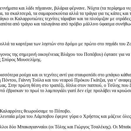
ννήματα και λάδι πήγαιναν, βιλάρια φέρνανε. Νύχτα (τα περίφημα νυχ
α, τα σκαλτσερά, τα σαμαροσκούτια αλλά τα τράγια για τις κάπες και 
γκο οι Καλαρρυτιώτες τεχνίτες τάραβαν και τα πλούμιζαν με οτράδες 
 καπότα από τράγιο και ταλαγάνια από πρόβιο μάλλινο ύφασμα συνήθω
λλά τα καρτέρια των ληστών στο δρόμο με πρώτο στο πηγάδι του Ζούπ
νος της σημερινή οικογένειας Βλάχου του Ποπόβου) έφτασε για να δ
ς Σπύρος Μουσελίμης.
ρισσότερα ρούχα και οι τεχνίτες αντί για σταυροπόδι στο μπάγκο κάθ
 Πόντου, Γιάννη Τούλα και του νεαρού Πρόκου Γκάτζια, για ν’ αναφε
μας. Στην πρώτη θέση στο τραπέζι, δίπλα στον παππού, ο Τσίλης που
τό έβρισκαν το πρωί το λαμπογιάλι γιατί δεν είχε προλάβει να κρυώσ
υς Καλαρρύτες θεωρούσαμε το Πόποβο.
ευταία μέρα του Λάμποβου έφερνε γύρα ο Χρήστος και μάζευε όλες τι
λλοι δύο Μπακαγιανναίοι (οι Τόλης και Γιώργος Τσαλέκης). Οι Μπαϊκ