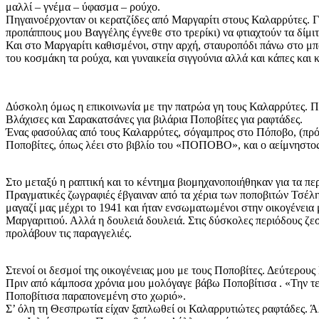
μαλλί – γνέμα – ύφασμα – ρούχο.
Πηγαινοέρχονταν οι κερατζίδες από Μαργαρίτι στους Καλαρρύτες. Γε
προπάππους μου Βαγγέλης έγνεθε στο τρερίκι) να φτιαχτούν τα δίμιτ
Και στο Μαργαρίτι καθισμένοι, στην αρχή, σταυροπόδι πάνω στο μπά
του κοσμάκη τα ρούχα, και γυναικεία σιγγούνια αλλά και κάπες και
Δύσκολη όμως η επικοινωνία με την πατρώα γη τους Καλαρρύτες. Πο
Βλάχισες και Σαρακατσάνες για βιλάρια Ποποβίτες για ραφτάδες.
Ένας φασούλας από τους Καλαρρύτες, σόγαμπρος στο Πόποβο, (πρόγο
Ποποβίτες, όπως λέει στο βιβλίο του «ΠΟΠΟΒΟ», και ο αείμνηστο
Στο μεταξύ η ραπτική και το κέντημα βιομηχανοποιήθηκαν για τα πε
Πραγματικές ζωγραφιές έβγαιναν από τα χέρια των ποποβιτών Τσέλη
μαγαζί μας μέχρι το 1941 και ήταν ενσωματωμένοι στην οικογένεια 
Μαργαριτιού. Αλλά η δουλειά δουλειά. Στις δύσκολες περιόδους ζεσ
προλάβουν τις παραγγελιές.
Στενοί οι δεσμοί της οικογένειας μου με τους Ποποβίτες. Δεύτερο
Πριν από κάμποσα χρόνια μου μολόγαγε βάβω Ποποβίτισα . «Την τελ
Ποποβίτισα παραπονεμένη στο χωριό».
Σ’ όλη τη Θεσπρωτία είχαν ξαπλωθεί οι Καλαρρυτιώτες ραφτάδες. Ά