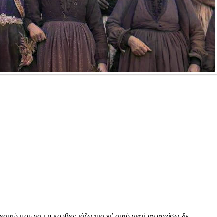
αυτό μου να μη κουβεντιάζω πια γι’ αυτό γιατί αν αρχίσω δε