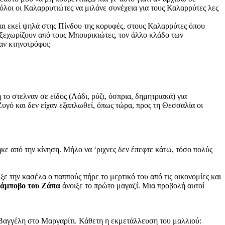
λοι οι Καλαρρυτιώτες να μιλάνε συνέχεια για τους Καλαρρύτες λες
αι εκεί ψηλά στης Πίνδου της κορυφές, στους Καλαρρύτες όπου
α ξεχωρίζουν από τους Μπουρικιώτες, τον άλλο κλάδο των
αν κτηνοτρόφοι;
το στελναν σε είδος (Λάδι, ρύζι, όσπρια, δημητριακά) για
υγό και δεν είχαν εξαπλωθεί, όπως τώρα, προς τη Θεσσαλία οι
ε από την κίνηση. Μήλο να ‘ριχνες δεν έπεφτε κάτω, τόσο πολύς
ιξε την κασέλα ο παππούς πήρε το μερτικό του από τις οικονομίες και
άμποβο του Ζάπα
άνοιξε το πρώτο μαγαζί. Μια προβολή αυτοί
 Βαγγέλη στο Μαργαρίτι. Κάθετη η εκμετάλλευση του μαλλιού: