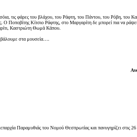
α σόια, τις φάρες του βλάχου, του Ράφτη, του Πάντου, του Ρόβη, του
. Ο Ποποβίτης Κίτσιο Ράφτης, στο Μαργαρίτη δε μπορεί πια να ράψει 
αρίτι, Καστριώτη Θωμά Κάπου.
τα βάλουμε στα μουσεία….
Αν
ν επαρχία Παραμυθιάς του Νομού Θεσπρωτίας και πανυγηρίζει στις 26 