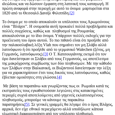
ιδεώδους και να δώσουν έμφαση στη λατινική τους καταγωγή. Η
πρώτη αναφορά στην περιοχή με αυτό το όνομα μαρτυρείται στα
1820 από το Θεσσαλό Δανιήλ Φιλιππίδη.
[2]
Το όνομα με το οποίο αποκαλούν οι υπόλοιποι τους Αρωμούνους
είναι ‘‘Βλάχοι’’. Η ονομασία αυτή προκαλεί πολλά προβλήματα και
πολλές συγχύσεις, καθώς και πληθυσμοί της Ρουμανίας
αποκαλούνται με το ίδιο όνομα. Υπάρχουν πολλές εκδοχές για την
προέλευση του όρου αυτού. Το πιο πιθανό είναι ότι προήλθε από
την παλαιοσλαβική λέξη Vlah που σημαίνει τον μη Σλάβο αλλά
λατινόφωνο ή ότι προήλθε από το γερμανικό Walechen (ξένος, μη
Γερμανός, λατινόφωνος).
[3]
Ο Τ. Κατσουγιάννης εκτιμά ότι τον
όρο δανείστηκαν οι Σλάβοι από τους Γερμανούς, ως αποτέλεσμα
της μακρόχρονης συμβίωσης των δύο πληθυσμών. Με την κάθοδο
των Σλάβων στην Βαλκανική, οι Βυζαντινοί δανείστηκαν την λέξη
για να χαρακτηρίσουν έτσι τους δικούς τους λατινόφωνους, καθώς
έβλεπαν ομοιότητες στη γλώσσα.
[4]
Με βάση τα παραπάνω και γνωρίζοντας πως οι Ρωμαίοι κατά τις
εκστρατείες τους εγκαθιστούσαν λεγεώνες στις κατακτημένες
περιοχές συχνά αποτελούμενες από γηγενείς εκλατινισμένους
πληθυσμούς, μπορούμε να κάνουμε τις παρακάτω
παρατηρήσεις
[5]
. Σε γενικές γραμμές θα λέγαμε ότι ο όρος Βλάχος,
αρχικά, δεν είχε εθνικό περιεχόμενο αλλά υποδήλωνε κάποια
γλωσσική διαφοροποίηση από τον υπόλοιπο πληθυσμό.