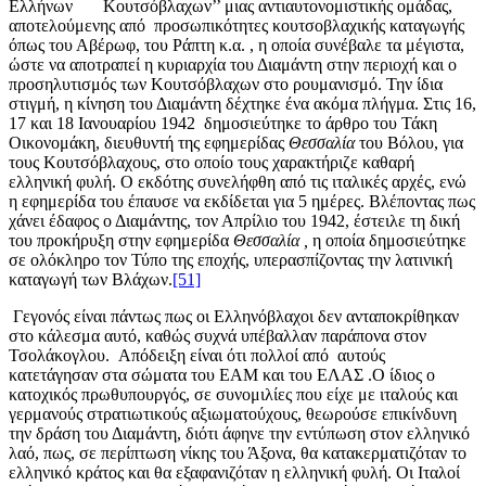
Ελλήνων Κουτσόβλαχων’’ μιας αντιαυτονομιστικής ομάδας,
αποτελούμενης από προσωπικότητες κουτσοβλαχικής καταγωγής
όπως του Αβέρωφ, του Ράπτη κ.α. , η οποία συνέβαλε τα μέγιστα,
ώστε να αποτραπεί η κυριαρχία του Διαμάντη στην περιοχή και ο
προσηλυτισμός των Κουτσόβλαχων στο ρουμανισμό. Την ίδια
στιγμή, η κίνηση του Διαμάντη δέχτηκε ένα ακόμα πλήγμα. Στις 16,
17 και 18 Ιανουαρίου 1942 δημοσιεύτηκε το άρθρο του Τάκη
Οικονομάκη, διευθυντή της εφημερίδας
Θεσσαλία
του Βόλου, για
τους Κουτσόβλαχους, στο οποίο τους χαρακτήριζε καθαρή
ελληνική φυλή. Ο εκδότης συνελήφθη από τις ιταλικές αρχές, ενώ
η εφημερίδα του έπαυσε να εκδίδεται για 5 ημέρες. Βλέποντας πως
χάνει έδαφος ο Διαμάντης, τον Απρίλιο του 1942, έστειλε τη δική
του προκήρυξη στην εφημερίδα
Θεσσαλία ,
η οποία δημοσιεύτηκε
σε ολόκληρο τον Τύπο της εποχής, υπερασπίζοντας την λατινική
καταγωγή των Βλάχων.
[51]
Γεγονός είναι πάντως πως οι Ελληνόβλαχοι δεν ανταποκρίθηκαν
στο κάλεσμα αυτό, καθώς συχνά υπέβαλλαν παράπονα στον
Τσολάκογλου. Απόδειξη είναι ότι πολλοί από αυτούς
κατετάγησαν στα σώματα του ΕΑΜ και του ΕΛΑΣ .Ο ίδιος ο
κατοχικός πρωθυπουργός, σε συνομιλίες που είχε με ιταλούς και
γερμανούς στρατιωτικούς αξιωματούχους, θεωρούσε επικίνδυνη
την δράση του Διαμάντη, διότι άφηνε την εντύπωση στον ελληνικό
λαό, πως, σε περίπτωση νίκης του Άξονα, θα κατακερματιζόταν το
ελληνικό κράτος και θα εξαφανιζόταν η ελληνική φυλή. Οι Ιταλοί