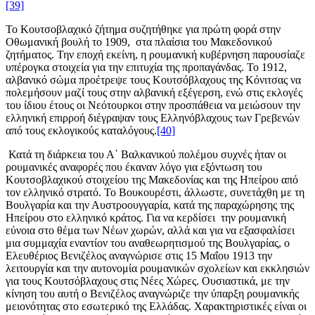
[39]
Το Κουτσοβλαχικό ζήτημα συζητήθηκε για πρώτη φορά στην
Οθωμανική βουλή το 1909, στα πλαίσια του Μακεδονικού
ζητήματος. Την εποχή εκείνη, η ρουμανική κυβέρνηση παρουσίαζε
υπέρογκα στοιχεία για την επιτυχία της προπαγάνδας. Το 1912,
αλβανικό σώμα προέτρεψε τους Κουτσόβλαχους της Κόνιτσας να
πολεμήσουν μαζί τους στην αλβανική εξέγερση, ενώ στις εκλογές
του ίδιου έτους οι Νεότουρκοι στην προσπάθεια να μειώσουν την
ελληνική επιρροή διέγραψαν τους Ελληνόβλαχους των Γρεβενών
από τους εκλογικούς καταλόγους.
[40]
Κατά τη διάρκεια του Α΄ Βαλκανικού πολέμου συχνές ήταν οι
ρουμανικές αναφορές που έκαναν λόγο για εξόντωση του
Κουτσοβλαχικού στοιχείου της Μακεδονίας και της Ηπείρου από
τον ελληνικό στρατό. Το Βουκουρέστι, άλλωστε, συνετάχθη με τη
Βουλγαρία και την Αυστροουγγαρία, κατά της παραχώρησης της
Ηπείρου στο ελληνικό κράτος. Για να κερδίσει την ρουμανική
εύνοια στο θέμα των Νέων χωρών, αλλά και για να εξασφαλίσει
μια συμμαχία εναντίον του αναθεωρητισμού της Βουλγαρίας, ο
Ελευθέριος Βενιζέλος αναγνώρισε στις 15 Μαΐου 1913 την
λειτουργία και την αυτονομία ρουμανικών σχολείων και εκκλησιών
για τους Κουτσόβλαχους στις Νέες Χώρες. Ουσιαστικά, με την
κίνηση του αυτή ο Βενιζέλος αναγνώριζε την ύπαρξη ρουμανικής
μειονότητας στο εσωτερικό της Ελλάδας. Χαρακτηριστικές είναι οι