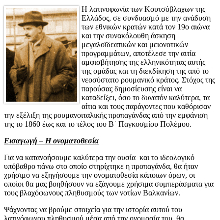
H λατινοφωνία των Κουτσόβλαχων της
Ελλάδος, σε συνδυασμό με την ανάδυση
των εθνικών κρατών κατά τον 19ο αιώνα
και την συνακόλουθη άσκηση
μεγαλοϊδεατικών και μειονοτικών
προγραμμάτων, αποτέλεσε την αιτία
αμφισβήτησης της ελληνικότητας αυτής
της ομάδας και τη διεκδίκηση της από το
νεοσύστατο ρουμανικό κράτος. Στόχος της
παρούσας δημοσίευσης είναι να
καταδείξει, όσο το δυνατόν καλύτερα, τα
αίτια και τους παράγοντες που καθόρισαν
την εξέλιξη της ρουμανοιταλικής προπαγάνδας από την εμφάνιση
της το 1860 έως και το τέλος του Β΄ Παγκοσμίου Πολέμου.
Εισαγωγή – Η ονοματοθεσία
Για να κατανοήσουμε καλύτερα την ουσία και το ιδεολογικό
υπόβαθρο πάνω στο οποίο στηρίχτηκε η προπαγάνδα, θα ήταν
χρήσιμο να εξηγήσουμε την ονοματοθεσία κάποιων όρων, οι
οποίοι θα μας βοηθήσουν να εξάγουμε χρήσιμα συμπεράσματα για
τους βλαχόφωνους πληθυσμούς των νοτίων Βαλκανίων.
Ψάχνοντας να βρούμε στοιχεία για την ιστορία αυτού του
λατινόφωνου πληθυσμού μέσα από την ονομασία του, θα