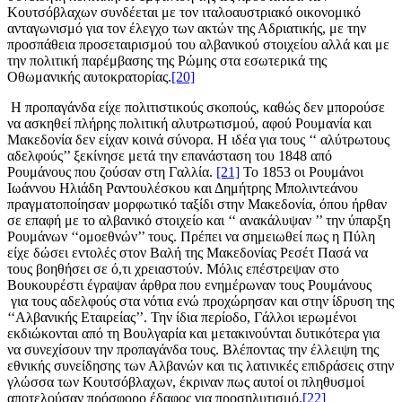
Κουτσόβλαχων συνδέεται με τον ιταλοαυστριακό οικονομικό
ανταγωνισμό για τον έλεγχο των ακτών της Αδριατικής, με την
προσπάθεια προσεταιρισμού του αλβανικού στοιχείου αλλά και με
την πολιτική παρέμβασης της Ρώμης στα εσωτερικά της
Οθωμανικής αυτοκρατορίας.
[20]
Η προπαγάνδα είχε πολιτιστικούς σκοπούς, καθώς δεν μπορούσε
να ασκηθεί πλήρης πολιτική αλυτρωτισμού, αφού Ρουμανία και
Μακεδονία δεν είχαν κοινά σύνορα. Η ιδέα για τους ‘‘ αλύτρωτους
αδελφούς’’ ξεκίνησε μετά την επανάσταση του 1848 από
Ρουμάνους που ζούσαν στη Γαλλία.
[21]
Το 1853 οι Ρουμάνοι
Ιωάννου Ηλιάδη Ραντουλέσκου και Δημήτρης Μπολιντεάνου
πραγματοποίησαν μορφωτικό ταξίδι στην Μακεδονία, όπου ήρθαν
σε επαφή με το αλβανικό στοιχείο και ‘‘ ανακάλυψαν ’’ την ύπαρξη
Ρουμάνων ‘‘ομοεθνών’’ τους. Πρέπει να σημειωθεί πως η Πύλη
είχε δώσει εντολές στον Βαλή της Μακεδονίας Ρεσέτ Πασά να
τους βοηθήσει σε ό,τι χρειαστούν. Μόλις επέστρεψαν στο
Βουκουρέστι έγραψαν άρθρα που ενημέρωναν τους Ρουμάνους
για τους αδελφούς στα νότια ενώ προχώρησαν και στην ίδρυση της
‘‘Αλβανικής Εταιρείας’’. Την ίδια περίοδο, Γάλλοι ιερωμένοι
εκδιώκονται από τη Βουλγαρία και μετακινούνται δυτικότερα για
να συνεχίσουν την προπαγάνδα τους. Βλέποντας την έλλειψη της
εθνικής συνείδησης των Αλβανών και τις λατινικές επιδράσεις στην
γλώσσα των Κουτσόβλαχων, έκριναν πως αυτοί οι πληθυσμοί
αποτελούσαν πρόσφορο έδαφος για προσηλυτισμό.
[22]