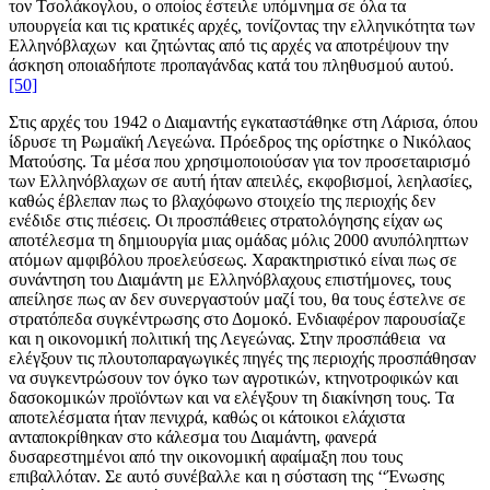
τον Τσολάκογλου, ο οποίος έστειλε υπόμνημα σε όλα τα
υπουργεία και τις κρατικές αρχές, τονίζοντας την ελληνικότητα των
Ελληνόβλαχων και ζητώντας από τις αρχές να αποτρέψουν την
άσκηση οποιαδήποτε προπαγάνδας κατά του πληθυσμού αυτού.
[50]
Στις αρχές του 1942 ο Διαμαντής εγκαταστάθηκε στη Λάρισα, όπου
ίδρυσε τη Ρωμαϊκή Λεγεώνα. Πρόεδρος της ορίστηκε ο Νικόλαος
Ματούσης. Τα μέσα που χρησιμοποιούσαν για τον προσεταιρισμό
των Ελληνόβλαχων σε αυτή ήταν απειλές, εκφοβισμοί, λεηλασίες,
καθώς έβλεπαν πως το βλαχόφωνο στοιχείο της περιοχής δεν
ενέδιδε στις πιέσεις. Οι προσπάθειες στρατολόγησης είχαν ως
αποτέλεσμα τη δημιουργία μιας ομάδας μόλις 2000 ανυπόληπτων
ατόμων αμφιβόλου προελεύσεως. Χαρακτηριστικό είναι πως σε
συνάντηση του Διαμάντη με Ελληνόβλαχους επιστήμονες, τους
απείλησε πως αν δεν συνεργαστούν μαζί του, θα τους έστελνε σε
στρατόπεδα συγκέντρωσης στο Δομοκό. Ενδιαφέρον παρουσίαζε
και η οικονομική πολιτική της Λεγεώνας. Στην προσπάθεια να
ελέγξουν τις πλουτοπαραγωγικές πηγές της περιοχής προσπάθησαν
να συγκεντρώσουν τον όγκο των αγροτικών, κτηνοτροφικών και
δασοκομικών προϊόντων και να ελέγξουν τη διακίνηση τους. Τα
αποτελέσματα ήταν πενιχρά, καθώς οι κάτοικοι ελάχιστα
ανταποκρίθηκαν στο κάλεσμα του Διαμάντη, φανερά
δυσαρεστημένοι από την οικονομική αφαίμαξη που τους
επιβαλλόταν. Σε αυτό συνέβαλλε και η σύσταση της ‘‘Ένωσης