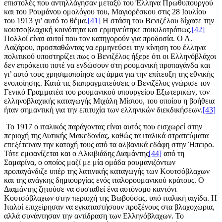
επιστολές που αντηλλάγησαν μεταξύ του Έλληνα Πρωθυπουργού
και του Ρουμάνου ομολόγου του, Μαγιορέσκου στις 28 Ιουλίου
του 1913 γι’ αυτό το θέμα.
[41]
Η στάση του Βενιζέλου δίχασε την
κουτσοβλαχική κοινότητα και ερμηνεύτηκε ποικιλοτρόπως.
[42]
Πολλοί είναι αυτοί που τον κατηγορούν για προδοσία. Ο Α.
Λαζάρου, προσπαθώντας να ερμηνεύσει την κίνηση του έλληνα
πολιτικού υποστηρίζει πως ο Βενιζέλος ήξερε ότι οι Ελληνόβλάχοι
δεν επρόκειτο ποτέ να ενδώσουν στη ρουμανική προπαγάνδα και
γι’ αυτό τους χρησιμοποίησε ως άρμα για την επίτευξη της εθνικής
ενοποίησης. Κατά τις διαπραγματεύσεις ο Βενιζέλος γνώρισε τον
Γενικό Γραμματέα του ρουμανικού υπουργείου Εξωτερικών, τον
ελληνοβλαχικής καταγωγής Μιχάλη Μίσιου, του οποίου η βοήθεια
ήταν σημαντική για την επιτυχία των ελληνικών διεκδικήσεων.
[43]
Το 1917 ο ιταλικός παράγοντας είναι αυτός που εισχωρεί στην
περιοχή της Δυτικής Μακεδονίας, καθώς τα ιταλικά στρατεύματα
επεξέτειναν την κατοχή τους από τα αλβανικά εδάφη στην Ήπειρο.
Τότε εμφανίζεται και ο Αλκιβιάδης Διαμάντης
[44]
από τη
Σαμαρίνα, ο οποίος μαζί με μία ομάδα ρουμανιζόντων
προπαγάνδιζε υπέρ της λατινικής καταγωγής των Κουτσόβλαχων
και της ανάγκης δημιουργίας ενός ιταλορουμανικού κράτους. Ο
Διαμάντης ζητούσε να συσταθεί ένα αυτόνομο καντόνι
Κουτσόβλαχων στην περιοχή της Βωβούσας, υπό ιταλική αιγίδα. Η
Ιταλοί επιχείρησαν να εγκαταστήσουν προξένους στα βλαχοχώρια,
αλλά συνάντησαν την αντίδραση των Ελληνόβλαχων. Το