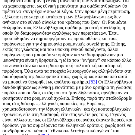
παράγοντα που ήταν η εθνική συνείδηση των Κουτσόβλάχων. Για
να χαρακτηριστεί ως εθνική μειονότητα μια ομάδα ανθρώπων θα
πρέπει να συντρέχουν πολλοί λόγοι. Στην προκειμένη περίπτωση,
εξέλειπε η εσωτερική κατάφαση των Ελληνόβλαχων πως δεν
ανήκουν στο εθνικό σύνολο του κράτους που ζουν. Οι Ρουμάνοι
θεώρησαν τους Ελληνόβλαχους ομάδα με ρευστή συνείδηση, η
οποία θα διαμορφωνόταν αναλόγως των περιστάσεων. Έτσι,
προσπάθησαν να δημιουργήσουν τις προϋποθέσεις και τους
παράγοντες για την δημιουργία ρουμανικής συνείδησης. Επίσης,
εκτός της γλώσσας και του υποκειμενικού παράγοντα, άλλοι
παράγοντες που μπορούν να ορίζουν και να διαμορφώνουν μια
μειονότητα είναι η θρησκεία, η ιδέα του ‘‘ανήκειν’’ σε κάποιο άλλο
κοινωνικό σύνολο και η διαφορετική πολιτιστική και ιστορική
παράδοση. Όλα αυτά τα στοιχεία λειτουργούν ως αλληλένδετα στη
διαμόρφωση της διαφορετικότητας, χωρίς όμως κάποιο από αυτά
να μπορεί να θεωρηθεί ως απόλυτο κριτήριο.
[53]
Οι Ελληνόβλαχοι
διεκδικήθηκαν ως εθνική μειονότητα, με μόνο κριτήριο τη γλώσσα,
παρόλο που οι ίδιοι, εκτός του ότι ήταν δίγλωσσοι, αρνήθηκαν να
φοιτήσουν στα ρουμανικά σχολεία. Επίσης, παρά την σταδιοδρομία
τους στις διάφορες ελληνικές παροικίες της Ευρώπης,
χρηματοδοτούσαν την ίδρυση ελληνικών, και όχι κουτσοβλαχικών
σχολείων, είτε στη Διασπορά, είτε στις γενέτειρες τους. Γεγονός
είναι, άλλωστε, πως οι Ελληνόβλαχοι ευεργέτες έκαναν δωρεές και
δρούσαν για τα συμφέροντα του ελληνικού κράτους, χωρίς ποτέ να
συνδράμουν σε κάποιο ‘‘εθνικοαπελευθερωτικό αγώνα’’ του