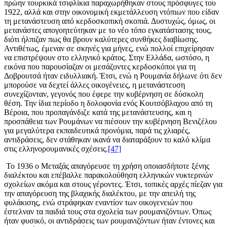
πρώην τουρκικά τσιφλίκια παραχωρήθηκαν στους πρόσφυγες του
1922, αλλά και στην οικονομική εκμετάλλευση ντόπιων που είδαν
τη μετανάστευση από κερδοσκοπική σκοπιά. Δυστυχώς, όμως, οι
μετανάστες απογοητεύτηκαν με το νέο τόπο εγκατάστασης τους,
διότι ήλπιζαν πως θα βρουν καλύτερες συνθήκες διαβίωσης.
Αντιθέτως, έμεναν σε σκηνές για μήνες, ενώ πολλοί επιχείρησαν
να επιστρέψουν στο ελληνικό κράτος. Στην Ελλάδα, ωστόσο, η
εικόνα που παρουσίαζαν οι μεσάζοντες κερδοσκόποι για τη
Δοβρουτσά ήταν ειδυλλιακή. Έτσι, ενώ η Ρουμανία δήλωνε ότι δεν
μπορούσε να δεχτεί άλλες οικογένειες, η μετανάστευση
συνεχίζονταν, γεγονός που έφερε την κυβέρνηση σε δύσκολη
θέση. Την ίδια περίοδο η δολοφονία ενός Κουτσόβλαχου από τη
Βέροια, που προπαγάνδιζε κατά της μετανάστευσης, και η
προσπάθεια των Ρουμάνων να πιέσουν την κυβέρνηση Βενιζέλου
για μεγαλύτερα εκπαιδευτικά προνόμια, παρά τις χλιαρές,
αντιδράσεις, δεν στάθηκαν ικανά να διαταράξουν το καλό κλίμα
στις ελληνορουμανικές σχέσεις.
[47]
Το 1936 ο Μεταξάς απαγόρευσε τη χρήση οποιασδήποτε ξένης
διαλέκτου και επέβαλλε παρακολούθηση ελληνικών νυκτερινών
σχολείων ακόμα και στους γέροντες. Έτσι, τοπικές αρχές πίεζαν για
την απαγόρευση της βλαχικής διαλέκτου, με την απειλή της
φυλάκισης, ενώ στράφηκαν εναντίον των οικογενειών που
έστελναν τα παιδιά τους στα σχολεία των ρουμανιζόντων. Όπως
ήταν φυσικό, οι αντιδράσεις των ρουμανιζόντων ήταν έντονες και