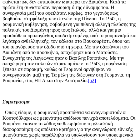
φαίνεται πως δεν εκτιμούσαν ιδιαίτερα τον Διαμάντη. Κατά τα
πρώτα έτη συνιστούσαν περιορισμό της δύναμης του. Η
συνεργασία μαζί του οφειλόταν, κυρίως, στο γεγονός πως
βοηθούσε στη φύλαξη των στενών της Πίνδου. Το 1942, η
ρουμανική κυβέρνηση, φοβούμενη για πιθανή αλλαγή πλεύσης της
πολιτικής του Διαμάντη προς τους Ιταλούς, αλλά και για μια
προσπάθεια προπαγάνδας αποδεσμευμένης από το ρουμανισμό και
λιγότερο ανθελληνικής, τον κάλεσε στο Βουκουρέστι, όπου και
του απαγόρευσε την έξοδο από τη χώρα. Με την εξαφάνιση του
Διαμάντη από το προσκήνιο, αποχώρησε και ο Ματούσης.
Συνεχιστής της Λεγεώνας ήταν ο Βασίλης Ραποτίκας. Με την
αποχώρηση τον ιταλικών στρατευμάτων το 1943, η οργάνωση
ξέπεσε σε παρακμή, καθώς οι Γερμανοί αρνήθηκαν να
συνεργαστούν μαζί της. Τα μέλη της διέφυγαν στη Γερμανία, τη
Ρουμανία , στις ΗΠΑ και στην Αυστραλία.
[52]
Συμπέρασμα
Όπως είδαμε, η ρουμανική προσπάθεια να αναγνωριστούν οι
Κουτσόβλαχοι ως μειονότητα απέδωσε πενιχρά αποτελέσματα. Οι
Ρουμάνοι έκαναν το λάθος να θεωρήσουν τη γλωσσική
διαφοροποίηση ως απόλυτο κριτήριο για την αναγνώριση εθνικής
μειονότητας, χωρίς παράλληλα να υπολογίσουν τον υποκειμενικό