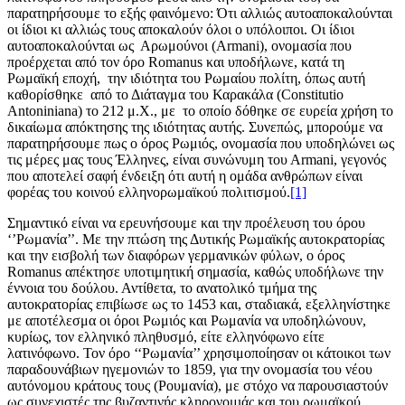
παρατηρήσουμε το εξής φαινόμενο: Ότι αλλιώς αυτοαποκαλούνται
οι ίδιοι κι αλλιώς τους αποκαλούν όλοι ο υπόλοιποι. Οι ίδιοι
αυτοαποκαλούνται ως Αρωμούνοι (Αrmani), ονομασία που
προέρχεται από τον όρο Romanus και υποδήλωνε, κατά τη
Ρωμαϊκή εποχή, την ιδιότητα του Ρωμαίου πολίτη, όπως αυτή
καθορίσθηκε από το Διάταγμα του Καρακάλα (Constitutio
Antoniniana) το 212 μ.Χ., με το οποίο δόθηκε σε ευρεία χρήση το
δικαίωμα απόκτησης της ιδιότητας αυτής. Συνεπώς, μπορούμε να
παρατηρήσουμε πως ο όρος Ρωμιός, ονομασία που υποδηλώνει ως
τις μέρες μας τους Έλληνες, είναι συνώνυμη του Αrmani, γεγονός
που αποτελεί σαφή ένδειξη ότι αυτή η ομάδα ανθρώπων είναι
φορέας του κοινού ελληνορωμαϊκού πολιτισμού.
[1]
Σημαντικό είναι να ερευνήσουμε και την προέλευση του όρου
‘’Ρωμανία’’. Με την πτώση της Δυτικής Ρωμαϊκής αυτοκρατορίας
και την εισβολή των διαφόρων γερμανικών φύλων, ο όρος
Romanus απέκτησε υποτιμητική σημασία, καθώς υποδήλωνε την
έννοια του δούλου. Αντίθετα, το ανατολικό τμήμα της
αυτοκρατορίας επιβίωσε ως το 1453 και, σταδιακά, εξελληνίστηκε
με αποτέλεσμα οι όροι Ρωμιός και Ρωμανία να υποδηλώνουν,
κυρίως, τον ελληνικό πληθυσμό, είτε ελληνόφωνο είτε
λατινόφωνο. Τον όρο ‘‘Ρωμανία’’ χρησιμοποίησαν οι κάτοικοι των
παραδουνάβιων ηγεμονιών το 1859, για την ονομασία του νέου
αυτόνομου κράτους τους (Ρουμανία), με στόχο να παρουσιαστούν
ως συνεχιστές της βυζαντινής κληρονομιάς και του ρωμαϊκού