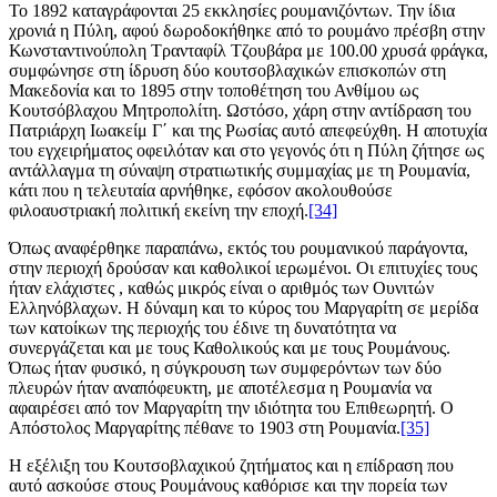
Το 1892 καταγράφονται 25 εκκλησίες ρουμανιζόντων. Την ίδια
χρονιά η Πύλη, αφού δωροδοκήθηκε από το ρουμάνο πρέσβη στην
Κωνσταντινούπολη Τρανταφίλ Τζουβάρα με 100.00 χρυσά φράγκα,
συμφώνησε στη ίδρυση δύο κουτσοβλαχικών επισκοπών στη
Μακεδονία και το 1895 στην τοποθέτηση του Ανθίμου ως
Κουτσόβλαχου Μητροπολίτη. Ωστόσο, χάρη στην αντίδραση του
Πατριάρχη Ιωακείμ Γ΄ και της Ρωσίας αυτό απεφεύχθη. Η αποτυχία
του εγχειρήματος οφειλόταν και στο γεγονός ότι η Πύλη ζήτησε ως
αντάλλαγμα τη σύναψη στρατιωτικής συμμαχίας με τη Ρουμανία,
κάτι που η τελευταία αρνήθηκε, εφόσον ακολουθούσε
φιλοαυστριακή πολιτική εκείνη την εποχή.
[34]
Όπως αναφέρθηκε παραπάνω, εκτός του ρουμανικού παράγοντα,
στην περιοχή δρούσαν και καθολικοί ιερωμένοι. Οι επιτυχίες τους
ήταν ελάχιστες , καθώς μικρός είναι ο αριθμός των Ουνιτών
Ελληνόβλαχων. Η δύναμη και το κύρος του Μαργαρίτη σε μερίδα
των κατοίκων της περιοχής του έδινε τη δυνατότητα να
συνεργάζεται και με τους Καθολικούς και με τους Ρουμάνους.
Όπως ήταν φυσικό, η σύγκρουση των συμφερόντων των δύο
πλευρών ήταν αναπόφευκτη, με αποτέλεσμα η Ρουμανία να
αφαιρέσει από τον Μαργαρίτη την ιδιότητα του Επιθεωρητή. Ο
Απόστολος Μαργαρίτης πέθανε το 1903 στη Ρουμανία.
[35]
H εξέλιξη του Κουτσοβλαχικού ζητήματος και η επίδραση που
αυτό ασκούσε στους Ρουμάνους καθόρισε και την πορεία των