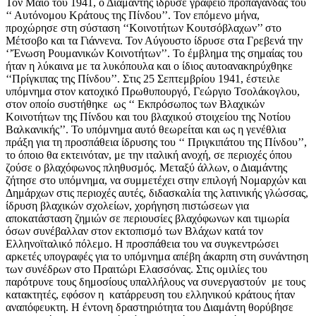
Τον Μάιο του 1941, ο Διαμάντης ίδρυσε γραφείο προπαγάνδας του
‘‘ Αυτόνομου Κράτους της Πίνδου’’. Τον επόμενο μήνα,
προχώρησε στη σύσταση ‘‘Κοινοτήτων Κουτσόβλαχων’’ στο
Μέτσοβο και τα Γιάννενα. Τον Αύγουστο ίδρυσε στα Γρεβενά την
‘’Ένωση Ρουμανικών Κοινοτήτων’’. Το έμβλημα της σημαίας του
ήταν η λύκαινα με τα λυκόπουλα και ο ίδιος αυτοανακηρύχθηκε
‘‘Πρίγκιπας της Πίνδου’’. Στις 25 Σεπτεμβρίου 1941, έστειλε
υπόμνημα στον κατοχικό Πρωθυπουργό, Γεώργιο Τσολάκογλου,
στον οποίο συστήθηκε ως ‘‘ Εκπρόσωπος των Βλαχικών
Κοινοτήτων της Πίνδου και του βλαχικού στοιχείου της Νοτίου
Βαλκανικής’’. Το υπόμνημα αυτό θεωρείται και ως η γενέθλια
πράξη για τη προσπάθεια ίδρυσης του ‘‘ Πριγκιπάτου της Πίνδου’’,
το όποιο θα εκτεινόταν, με την ιταλική ανοχή, σε περιοχές όπου
ζούσε ο βλαχόφωνος πληθυσμός. Μεταξύ άλλων, ο Διαμάντης
ζήτησε στο υπόμνημα, να συμμετέχει στην επιλογή Νομαρχών και
Δημάρχων στις περιοχές αυτές, διδασκαλία της λατινικής γλώσσας,
ίδρυση βλαχικών σχολείων, χορήγηση πιστώσεων για
αποκατάσταση ζημιών σε περιουσίες βλαχόφωνων και τιμωρία
όσων συνέβαλλαν στον εκτοπισμό των Βλάχων κατά τον
Ελληνοϊταλικό πόλεμο. Η προσπάθεια του να συγκεντρώσει
αρκετές υπογραφές για το υπόμνημα απέβη άκαρπη στη συνάντηση
των συνέδρων στο Πραιτώρι Ελασσόνας. Στις ομιλίες του
παρότρυνε τους δημοσίους υπαλλήλους να συνεργαστούν με τους
κατακτητές, εφόσον η κατάρρευση του ελληνικού κράτους ήταν
αναπόφευκτη. Η έντονη δραστηριότητα του Διαμάντη θορύβησε