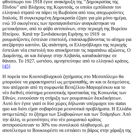
φθινόπωρο του 1918 έγινε ανακήρυξη της ‘‘Δημοκρατίας της
Πίνδου’’ από Βλάχους της Κορυτσάς, οι οποίοι εμπόδισαν τον
ελληνικό στρατό να πάρει τη Βωβούσα από τους αποχωρούντες
Ιταλούς. Η συγκεκριμένη Δημοκρατία έζησε για μία μόνο ημέρα,
ενώ 10 οικογένειες των προπαγανδιστών αναγκάστηκαν να
μετοικήσουν, από το φόβο αντιποίνων, στην περιοχή της Βορείου
Ηπείρου. Κατά την Συνδιάσκεψη Ειρήνης το 1919 οι
ρουμανίζοντες έστειλαν επιστολή, επαναλαμβάνοντας το αίτημα για
ανεξάρτητο καντόνι. Ως απάντηση, οι Ελληνόβλαχοι της περιοχής
έστειλαν νέα επιστολή που αποκήρυτταν τις παραπάνω αξιώσεις. Ο
Διαμάντης, αν και διέφυγε στην Αλβανία, καταδικάστηκε σε
θάνατο. Το 1927, ωστόσο, αμνηστεύτηκε από το ελληνικό κράτος.
[45]
Η πορεία του Κουτσοβλαχικού ζητήματος στο Μεσοπόλεμο θα
μπορούσε να χαρακτηριστεί ως μετριοπαθής, αν και οι δεσμεύσεις
που απέρρεαν από τη συμφωνία Βενιζέλου-Μαγιορέσκου και το
νέο διεθνές σύστημα μειονοτικής προστασίας της Κοινωνίας των
Εθνών, ευνοούσαν τη στήριξη των ρουμανικών διεκδικήσεων.
Αυτό δεν έγινε γιατί οι δύο χώρες δήλωναν υπέρμαχοι του status
quo και διότι είχαν σοβαρότερα μειονοτικά προβλήματα. Η Ελλάδα
αντιμετώπιζε το ζήτημα των Σλαβοφώνων και των Τσάμηδων. Από
την άλλη, οι μειονότητες στο νέο ρουμανικό κράτος
αντιπροσώπευαν το 30% του συνολικού πληθυσμού, με
αποτέλεσμα το Βουκουρέστι να εστιάσει το βάρος στην χάραξη της