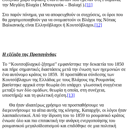
την Μεγάλη Βλαχία ( Μπουγιούκ – Βαλαχί ).
[11]
Στο παρόν πόνημα, για να αποφευχθούν οι συγχύσεις, οι όροι που
θα χρησιμοποιηθούν για να ονομαστούν οι Βλάχοι της Νότιας
Βαλκανικής είναι Ελληνόβλαχοι ή Κουτσόβλαχοι.
[12]
Η εξέλιξη της Προπαγάνδας
Το ‘‘Κουτσοβλαχικό ζήτημα’’ εμφανίστηκε την δεκαετία του 1850
και πήρε σημαντικές διαστάσεις μετά την ένωση των ηγεμονιών σε
ένα αυτόνομο κράτος το 1859. Η προσπάθεια σύνδεσης των
Κουτσόβλαχων της Ελλάδας με τους Βλάχους της Ρουμανίας
βασίστηκε αρχικά στην θεωρία ότι υπάρχει γλωσσική συγγένεια
μεταξύ των δύο ομάδων, θεωρία η οποία, στη συνέχεια,
υποστήριξε και τη φυλετική σχέση.
[13]
Θα ήταν ιδιαιτέρως χρήσιμο να προσπαθήσουμε να
διερευνήσουμε τα αίτια αυτής της κίνησης. Καταρχήν, οι λόγοι ήταν
λαοπαιδευτικοί. Από την ίδρυση του το 1859 το ρουμανικό κράτος
ένιωσε όλο και πιο επιτακτική την ανάγκη ενεργοποίησης του
ρουμανικού μεγαλοϊδεατισμού και επιδόθηκε σε μια πολιτική