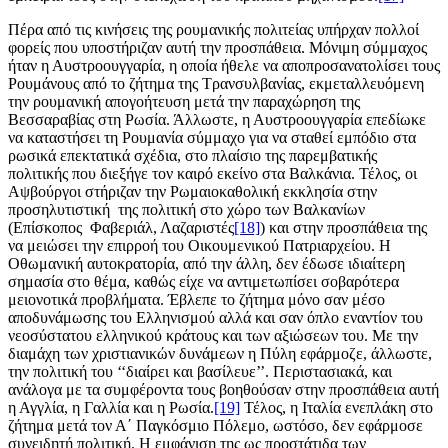
Πέρα από τις κινήσεις της ρουμανικής πολιτείας υπήρχαν πολλοί
φορείς που υποστήριζαν αυτή την προσπάθεια. Μόνιμη σύμμαχος
ήταν η Αυστροουγγαρία, η οποία ήθελε να αποπροσανατολίσει τους
Ρουμάνους από το ζήτημα της Τρανσυλβανίας, εκμεταλλευόμενη
την ρουμανική απογοήτευση μετά την παραχώρηση της
Βεσσαραβίας στη Ρωσία. Άλλωστε, η Αυστροουγγαρία επεδίωκε
να καταστήσει τη Ρουμανία σύμμαχο για να σταθεί εμπόδιο στα
ρωσικά επεκτατικά σχέδια, στο πλαίσιο της παρεμβατικής
πολιτικής που διεξήγε τον καιρό εκείνο στα Βαλκάνια. Τέλος, οι
Αψβούργοι στήριζαν την Ρωμαιοκαθολική εκκλησία στην
προσηλυτιστική της πολιτική στο χώρο των Βαλκανίων
(Επίσκοπος Φαβεριάλ, Λαζαριστές
[18]
) και στην προσπάθεια της
να μειώσει την επιρροή του Οικουμενικού Πατριαρχείου. Η
Οθωμανική αυτοκρατορία, από την άλλη, δεν έδωσε ιδιαίτερη
σημασία στο θέμα, καθώς είχε να αντιμετωπίσει σοβαρότερα
μειονοτικά προβλήματα. Έβλεπε το ζήτημα μόνο σαν μέσο
αποδυνάμωσης του Ελληνισμού αλλά και σαν όπλο εναντίον του
νεοσύστατου ελληνικού κράτους και των αξιώσεων του. Με την
διαμάχη των χριστιανικών δυνάμεων η Πύλη εφάρμοζε, άλλωστε,
την πολιτική του ‘‘διαίρει και βασίλευε’’. Περιστασιακά, και
ανάλογα με τα συμφέροντα τους βοηθούσαν στην προσπάθεια αυτή
η Αγγλία, η Γαλλία και η Ρωσία.
[19]
Τέλος, η Ιταλία ενεπλάκη στο
ζήτημα μετά τον Α΄ Παγκόσμιο Πόλεμο, ωστόσο, δεν εφάρμοσε
συνειδητή πολιτική. Η εμφάνιση της ως προστάτιδα των