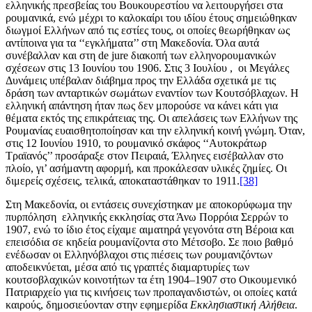
ελληνικής πρεσβείας του Βουκουρεστίου να λειτουργήσει στα
ρουμανικά, ενώ μέχρι το καλοκαίρι του ιδίου έτους σημειώθηκαν
διωγμοί Ελλήνων από τις εστίες τους, οι οποίες θεωρήθηκαν ως
αντίποινα για τα ‘‘εγκλήματα’’ στη Μακεδονία. Όλα αυτά
συνέβαλλαν και στη de jure διακοπή των ελληνορουμανικών
σχέσεων στις 13 Ιουνίου του 1906. Στις 3 Ιουλίου , οι Μεγάλες
Δυνάμεις υπέβαλαν διάβημα προς την Ελλάδα σχετικά με τις
δράση των ανταρτικών σωμάτων εναντίον των Κουτσόβλαχων. Η
ελληνική απάντηση ήταν πως δεν μπορούσε να κάνει κάτι για
θέματα εκτός της επικράτειας της. Οι απελάσεις των Ελλήνων της
Ρουμανίας ευαισθητοποίησαν και την ελληνική κοινή γνώμη. Όταν,
στις 12 Ιουνίου 1910, το ρουμανικό σκάφος ‘‘Αυτοκράτωρ
Τραϊανός’’ προσάραξε στον Πειραιά, Έλληνες εισέβαλλαν στο
πλοίο, γι’ ασήμαντη αφορμή, και προκάλεσαν υλικές ζημίες. Οι
διμερείς σχέσεις, τελικά, αποκαταστάθηκαν το 1911.
[38]
Στη Μακεδονία, οι εντάσεις συνεχίστηκαν με αποκορύφωμα την
πυρπόληση ελληνικής εκκλησίας στα Άνω Πορρόια Σερρών το
1907, ενώ το ίδιο έτος είχαμε αιματηρά γεγονότα στη Βέροια και
επεισόδια σε κηδεία ρουμανίζοντα στο Μέτσοβο. Σε ποιο βαθμό
ενέδωσαν οι Ελληνόβλαχοι στις πιέσεις των ρουμανιζόντων
αποδεικνύεται, μέσα από τις γραπτές διαμαρτυρίες των
κουτσοβλαχικών κοινοτήτων τα έτη 1904–1907 στο Οικουμενικό
Πατριαρχείο για τις κινήσεις των προπαγανδιστών, οι οποίες κατά
καιρούς, δημοσιεύονταν στην εφημερίδα
Εκκλησιαστική Αλήθεια
.