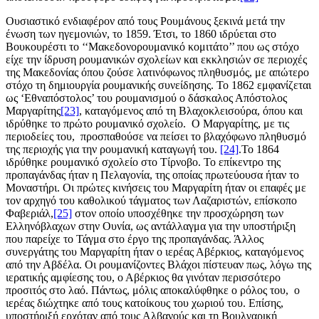
Ουσιαστικό ενδιαφέρον από τους Ρουμάνους ξεκινά μετά την
ένωση των ηγεμονιών, το 1859. Έτσι, το 1860 ιδρύεται στο
Βουκουρέστι το ‘‘Μακεδονορουμανικό κομιτάτο’’ που ως στόχο
είχε την ίδρυση ρουμανικών σχολείων και εκκλησιών σε περιοχές
της Μακεδονίας όπου ζούσε λατινόφωνος πληθυσμός, με απώτερο
στόχο τη δημιουργία ρουμανικής συνείδησης. Το 1862 εμφανίζεται
ως ‘Εθναπόστολος’ του ρουμανισμού ο δάσκαλος Απόστολος
Μαργαρίτης
[23]
, καταγόμενος από τη Βλαχοκλεισούρα, όπου και
ιδρύθηκε το πρώτο ρουμανικό σχολείο. Ο Μαργαρίτης, με τις
περιοδείες του, προσπαθούσε να πείσει το βλαχόφωνο πληθυσμό
της περιοχής για την ρουμανική καταγωγή του.
[24]
.Το 1864
ιδρύθηκε ρουμανικό σχολείο στο Τίρνοβο. Το επίκεντρο της
προπαγάνδας ήταν η Πελαγονία, της οποίας πρωτεύουσα ήταν το
Μοναστήρι. Οι πρώτες κινήσεις του Μαργαρίτη ήταν οι επαφές με
τον αρχηγό του καθολικού τάγματος των Λαζαριστών, επίσκοπο
Φαβεριάλ,
[25]
στον οποίο υποσχέθηκε την προσχώρηση των
Ελληνόβλαχων στην Ουνία, ως αντάλλαγμα για την υποστήριξη
που παρείχε το Τάγμα στο έργο της προπαγάνδας. Άλλος
συνεργάτης του Μαργαρίτη ήταν ο ιερέας Αβέρκιος, καταγόμενος
από την Αβδέλα. Οι ρουμανίζοντες Βλάχοι πίστευαν πως, λόγω της
ιερατικής αμφίεσης του, ο Αβέρκιος θα γινόταν περισσότερο
προσιτός στο λαό. Πάντως, μόλις αποκαλύφθηκε ο ρόλος του, ο
ιερέας διώχτηκε από τους κατοίκους του χωριού του. Επίσης,
υποστήριξή ερχόταν από τους Αλβανούς και τη Βουλγαρική