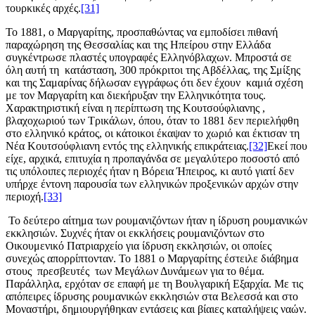
τουρκικές αρχές.
[31]
Το 1881, ο Μαργαρίτης, προσπαθώντας να εμποδίσει πιθανή
παραχώρηση της Θεσσαλίας και της Ηπείρου στην Ελλάδα
συγκέντρωσε πλαστές υπογραφές Ελληνόβλαχων. Μπροστά σε
όλη αυτή τη κατάσταση, 300 πρόκριτοι της Αβδέλλας, της Σμίξης
και της Σαμαρίνας δήλωσαν εγγράφως ότι δεν έχουν καμιά σχέση
με τον Μαργαρίτη και διεκήρυξαν την Ελληνικότητα τους.
Χαρακτηριστική είναι η περίπτωση της Κουτσούφλιανης ,
βλαχοχωριού των Τρικάλων, όπου, όταν το 1881 δεν περιελήφθη
στο ελληνικό κράτος, οι κάτοικοι έκαψαν το χωριό και έκτισαν τη
Νέα Κουτσούφλιανη εντός της ελληνικής επικράτειας.
[32]
Εκεί που
είχε, αρχικά, επιτυχία η προπαγάνδα σε μεγαλύτερο ποσοστό από
τις υπόλοιπες περιοχές ήταν η Βόρεια Ήπειρος, κι αυτό γιατί δεν
υπήρχε έντονη παρουσία των ελληνικών προξενικών αρχών στην
περιοχή.
[33]
Το δεύτερο αίτημα των ρουμανιζόντων ήταν η ίδρυση ρουμανικών
εκκλησιών. Συχνές ήταν οι εκκλήσεις ρουμανιζόντων στο
Οικουμενικό Πατριαρχείο για ίδρυση εκκλησιών, οι οποίες
συνεχώς απορρίπτονταν. Το 1881 ο Μαργαρίτης έστειλε διάβημα
στους πρεσβευτές των Μεγάλων Δυνάμεων για το θέμα.
Παράλληλα, ερχόταν σε επαφή με τη Βουλγαρική Εξαρχία. Με τις
απόπειρες ίδρυσης ρουμανικών εκκλησιών στα Βελεσσά και στο
Μοναστήρι, δημιουργήθηκαν εντάσεις και βίαιες καταλήψεις ναών.