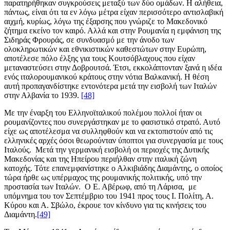
παρατηρήθηκαν συγκρούσεις μεταξύ των δύο ομάδων. Η αλήθεια,
πάντως, είναι ότι τα εν λόγω μέτρα είχαν περισσότερο αντισλαβική
αιχμή, κυρίως, λόγω της έξαρσης που γνώριζε το Μακεδονικό
ζήτημα εκείνο τον καιρό. Αλλά και στην Ρουμανία η εμφάνιση της
Σιδηράς Φρουράς, σε συνδυασμό με την άνοδο των
ολοκληρωτικών και εθνικιστικών καθεστώτων στην Ευρώπη,
αποτέλεσε πόλο έλξης για τους Κουτσόβλαχους που είχαν
μεταναστεύσει στην Δοβρουτσά. Έτσι, εκκολάπτονταν ξανά η ιδέα
ενός ιταλορουμανικού κράτους στην νότια Βαλκανική. Η θέση
αυτή προπαγανδίστηκε εντονότερα μετά την εισβολή των Ιταλών
στην Αλβανία το 1939.
[48]
Με την έναρξη του Ελληνοϊταλικού πολέμου πολλοί ήταν οι
ρουμανίζοντες που συνεργάστηκαν με το φασιστικό στρατό. Αυτό
είχε ως αποτέλεσμα να συλληφθούν και να εκτοπιστούν από τις
ελληνικές αρχές όσοι θεωρούνταν ύποπτοι για συνεργασία με τους
Ιταλούς. Μετά την γερμανική εισβολή οι περιοχές της Δυτικής
Μακεδονίας και της Ηπείρου περιήλθαν στην ιταλική ζώνη
κατοχής. Τότε επανεμφανίστηκε ο Αλκιβιάδης Διαμάντης, ο οποίος
τώρα ήρθε ως υπέρμαχος της ρουμανικής πολιτικής, υπό την
προστασία των Ιταλών. Ο Ε. Αβέρωφ, από τη Λάρισα, με
υπόμνημα του τον Σεπτέμβριο του 1941 προς τους Ι. Πολίτη, Α.
Κύρου και Α. Σβώλο, έκρουε τον κίνδυνο για τις κινήσεις του
Διαμάντη.
[49]