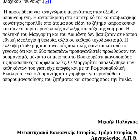
βλαχικού ‘‘έθνους’’.
[54]
Η προσπάθεια για αναγνώριση μειονότητας ήταν έξωθεν
υποκινούμενη. Η ανταπόκριση στο εσωτερικό της κουτσοβλαχικής
κοινότητας προήλθε από άτομα που είδαν το ζήτημα καιροσκοπικά
και σαν ευκαιρία προσωπικής ανέλιξης και αύξησης γοήτρου. Η
πολιτική του Μαργαρίτη και του Διαμάντη δεν βασιζόταν σε κάποια
εθνική ιδεολογία ή θεωρία, αλλά σε καθαρό τυχοδιωκτισμό. Η
έλλειψη σταθερής και συνεπούς πολιτικής φαίνεται και από το
γεγονός ότι και οι δύο παραπάνω προπαγανδιστές προωθούσαν τον
ρουμανισμό, μέχρι το σημείο που το Βουκουρέστι ικανοποιούσε
τις προσωπικές τους φιλοδοξίες. Ο Μαργαρίτης απαλλάχθηκε των
καθηκόντων του γιατί είχε επαφές και με τη Ρωμαιοκαθολική
Εκκλησία, ενώ ο Διαμαντής κατηγορήθηκε για προσπάθεια
απορουμανοποίησης του ζητήματος και στροφής προς την Ιταλία.
Μιχαήλ Παλάγκας
Μεταπτυχιακό
Βαλκανικής Ιστορίας,
Τμήμα Ιστορίας &
Αρχαιολογίας, Α.Π.Θ.