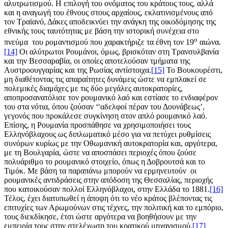
αλυτρωτισμού. Η επιλογή του ονόματος του κράτους τους, αλλά
και η αναγωγή του έθνους στους αρχαίους, εκλατινισμένους από
τον Τραϊανό, Δάκες αποδεικνύει την ανάγκη της οικοδόμησης της
εθνικής τους ταυτότητας με βάση την ιστορική συνέχεια στο
ο
πνεύμα του ρομαντισμού που χαρακτήριζε τα έθνη τον 19
αιώνα.
[14]
Οι αλύτρωτοι Ρουμάνοι, όμως, βρισκόταν στη Τρανσυλβανία
και την Βεσσαραβία, οι οποίες αποτελούσαν τμήματα της
Αυστροουγγαρίας και της Ρωσίας αντίστοιχα.
[15]
Το Βουκουρέστι,
μη διαθέτοντας τις απαραίτητες δυνάμεις ώστε να εμπλακεί σε
πολεμικές διαμάχες με τις δύο μεγάλες αυτοκρατορίες,
αποπροσανατόλισε τον ρουμανικό λαό και εστίασε το ενδιαφέρον
του στα νότια, όπου ζούσαν ‘‘αδελφοί πέραν του Δουνάβεως’,
γεγονός που προκάλεσε συγκίνηση στον απλό ρουμανικό λαό.
Επίσης, η Ρουμανία προσπάθησε να χρησιμοποιήσει τους
Ελληνόβλαχους ως διπλωματικό μέσο για να πετύχει ρυθμίσεις
συνόρων κυρίως με την Οθωμανική αυτοκρατορία και, αργότερα,
με τη Βουλγαρία, ώστε να αποσπάσει περιοχές όπου ζούσε
πολυάριθμο το ρουμανικό στοιχείο, όπως η Δοβρουτσά και το
Τιμόκ. Με βάση τα παραπάνω μπορούν να ερμηνευτούν οι
ρουμανικές αντιδράσεις στην απόδοση της Θεσσαλίας, περιοχής
που κατοικούσαν πολλοί Ελληνόβλαχοι, στην Ελλάδα το 1881.
[16]
Τέλος, έχει διατυπωθεί η άποψη ότι το νέο κράτος βλέποντας τις
επιτυχίες των Αρωμούνων στις τέχνες, την πολιτική και το εμπόριο,
τους διεκδίκησε, έτσι ώστε αργότερα να βοηθήσουν με την
εμπειρία τους στην στελέχωση του κρατικού μηχανισμού.
[17]