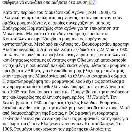
απέφυγε να αναλάβει οποιαδήποτε δέσμευση.
[37]
Κατά την περίοδο του Μακεδονικού Αγώνα (1904–1908), τα
ελληνικά ανταρτικά σώματα, περνώντας τα σύνορα συνάντησαν
ομάδες ρουμανιζόντων, οι οποίες συνεργάζονταν με τους
Βούλγαρους Κομιτατζήδες στον αγώνα για τη επικράτηση στη
Μακεδονία. Μπροστά στο κίνδυνο να προσχωρήσουν οι
Κουτσόβλαχοι στην Εξαρχία, ο ρουμανικός παράγοντας
κινητοποιήθηκε. Μετά από εκκλήσεις του Βουκουρεστίου προς την
Αυστροουγγαρία, ο Αμπντούλ Χαμίτ εξέδωσε στις 22 Μαΐου 1905,
σουλτανικό ιραδέ που προέβλεπε αναγνώριση της κουτσοβλαχικής
κοινότητας ως ισότιμης εθνότητας στην Οθωμανική αυτοκρατορία.
Ενισχυμένη η ρουμανική πλευρά, έκανε λόγο, μέσω του ρουμάνου
πρέσβη στην Αθήνα, για εθνοκάθαρση της βλαχικής μειονότητας
στην περιοχή της Μακεδονίας από τα ελληνικά ανταρτικά σώματα.
Η παραπληροφόρηση του ρουμανικού λαού είχε ως αποτέλεσμα
την πραγματοποίηση ανθελληνικών διαδηλώσεων τον Αύγουστο
του 1905 στο Βουκουρέστι και στο Γιούργεβο και την απαγόρευση
της κυκλοφορίας της ελληνικής εφημερίδας
‘‘Η Πατρίς’’
. Τον
Σεπτέμβριο του 1905 οι διμερείς σχέσεις Ελλάδας–Ρουμανίας
διεκόπησαν de facto, με την ανάκληση των πρεσβευτών τους. Μετά
από διαμεσολάβηση της Ρωσίας, η Οθωμανική αυτοκρατορία
ξεκίνησε έρευνα για να εξακριβώσει τις ρουμανικές κατηγορίες για
τις ‘‘ωμότητες’’ των Ελλήνων εναντίον των Κουτσόβλαχων. Το
1906, Ρουμάνοι υποχρέωσαν τον ιερέα της εκκλησίας της