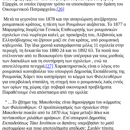
Εξαρχία, οι οποίοι έψαχναν τρόπο να υποσκάψουν την δράση του
Οικουμενικού Πατριαρχείου.
[26]
Μετά τα γεγονότα του 1878 και την αναγνώριση ανεξάρτητου
ρουμανικού κράτους, η πίεση των Ρουμάνων αυξάνεται. Το 1877 ο
Μαργαρίτης διορίζεται Γενικός Επιθεωρητής των ρουμανικών
σχολείων ενώ νωρίτερα καλεί, με προκήρυξη του, Αλβανούς και
Ελληνόβλαχους να ζήσουν μαζί σε ένα κράτος, υπό ρουμανική
κηδεμονία. Την ίδια χρονιά καταγράφονται μόλις 11 σχολεία στην
περιοχή, τη δεκαετία του 1880 24 και το 1892 63. Τα ποσά που
στέλνονταν από το Βουκουρέστι ήταν υπέρογκα για τους μισθούς
των δασκάλων και τη συντήρηση των σχολείων , ενώ τα
αποτελέσματα πενιχρά.
[27]
Χαρακτηριστικός είναι ο λόγος στο
ρουμανικό κοινοβούλιο του υπουργού Δημοσίας Εκπαίδευσης της
Ρουμανίας Χάρετ που κατηγόρησε το κόμμα των Φιλελευθέρων
για υπερβολική σπατάλη, τη στιγμή που ο ρουμανικός λαός εντός
των ορίων της χώρας είχε σοβαρά οικονομικά προβλήματα.
Παραθέτουμε ένα απόσπασμα από την ομιλία:
‘‘ …Το ζήτημα της Μακεδονίας είναι δημιούργημα του κόμματος
των Φιλελευθέρων. Ο προϋπολογισμός των σχολείων στην
Μακεδονία ποικίλε από τα 1870 έως τώρα μεταξύ δέκα και
πεντακοσίων χιλιάδων φράγκων. Επί υπουργού Δημοσίας
Εκπαιδεύσεως Τάκε Ιονέσκου οι δαπάνες υπερέβησαν το μισό
εκατομμύριο και ποια αποτελέσματα απέδωσε; Σχεδόν τίποτα.