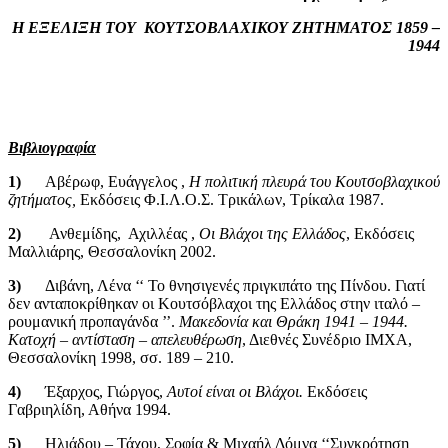
Η ΕΞΕΛΙΞΗ ΤΟΥ ΚΟΥΤΣΟΒΛΑΧΙΚΟΥ ΖΗΤΗΜΑΤΟΣ 1859 –
1944
Βιβλιογραφία
1)
Αβέρωφ, Ευάγγελος ,
Η πολιτική πλευρά του Κουτσοβλαχικού
ζητήματος,
Εκδόσεις Φ.Ι.Λ.Ο.Σ. Τρικάλων, Τρίκαλα 1987.
2)
Ανθεμίδης, Αχιλλέας ,
Οι Βλάχοι της Ελλάδος
, Εκδόσεις
Μαλλιάρης, Θεσσαλονίκη 2002.
3)
Διβάνη, Λένα ‘‘ Το θνησιγενές πριγκιπάτο της Πίνδου. Γιατί
δεν ανταποκρίθηκαν οι Κουτσόβλαχοι της Ελλάδος στην ιταλό –
ρουμανική προπαγάνδα ’’.
Μακεδονία και Θράκη 1941 – 1944.
Κατοχή – αντίσταση – απελευθέρωση
, Διεθνές Συνέδριο ΙΜΧΑ,
Θεσσαλονίκη 1998, σσ. 189 – 210.
4)
Έξαρχος, Γιώργος,
Αυτοί είναι οι Βλάχοι.
Εκδόσεις
Γαβριηλίδη, Αθήνα 1994.
5)
Ηλιάδου – Τάχου, Σοφία & Μιχαήλ Δόμνα ‘‘Συγκρότηση