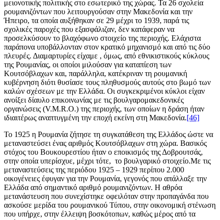
μειονοτικής πολιτικής στο εσωτερικό της χώρας. Τα 26 σχολεία
ρουμανιζόντων που λειτουργούσαν στην Μακεδονία και την
Ήπειρο, τα οποία αυξήθηκαν σε 29 μέχρι το 1939, παρά τις
σχολικές παροχές που εξασφάλιζαν, δεν κατάφεραν να
προσελκύσουν το βλαχόφωνο στοιχείο της περιοχής. Ελάχιστα
παράπονα υποβάλλονταν στον κρατικό μηχανισμό και από τις δύο
πλευρές. Διαμαρτυρίες είχαμε , όμως, από εθνικιστικούς κύκλους
της Ρουμανίας, οι οποίοι μιλούσαν για καταπίεση των
Κουτσόβλαχων και, παράλληλα, κατέκριναν τη ρουμανική
κυβέρνηση διότι θυσίασε τους πληθυσμούς αυτούς στο βωμό των
καλών σχέσεων με την Ελλάδα. Οι συγκεκριμένοι κύκλοι είχαν
ανοίξει δίαυλο επικοινωνίας με τις βουλγαρομακεδονικές
οργανώσεις (V.M.R.O.) της περιοχής, των οποίων η δράση ήταν
ιδιαιτέρως αναπτυγμένη την εποχή εκείνη στη Μακεδονία.
[46]
Το 1925 η Ρουμανία ζήτησε τη συγκατάθεση της Ελλάδος ώστε να
μεταναστεύσει ένας αριθμός Κουτσόβλαχων στη χώρα. Βασικός
στόχος του Βουκουρεστίου ήταν ο εποικισμός της Δοβρουτσάς,
στην οποία υπερίσχυε, μέχρι τότε, το βουλγαρικό στοιχείο.Mε τις
μεταναστεύσεις της περιόδου 1925 – 1929 περίπου 2.000
οικογένειες έφυγαν για την Ρουμανία, γεγονός που απάλλαξε την
Ελλάδα από σημαντικό αριθμό ρουμανιζόντων. Η αθρόα
μετανάστευση που συνεχίστηκε οφειλόταν στην προπαγάνδα που
ασκούσε μερίδα του ρουμανικού Τύπου, στην οικονομική στένωση
που υπήρχε, στην έλλειψη βοσκότοπων, καθώς μέρος από τα