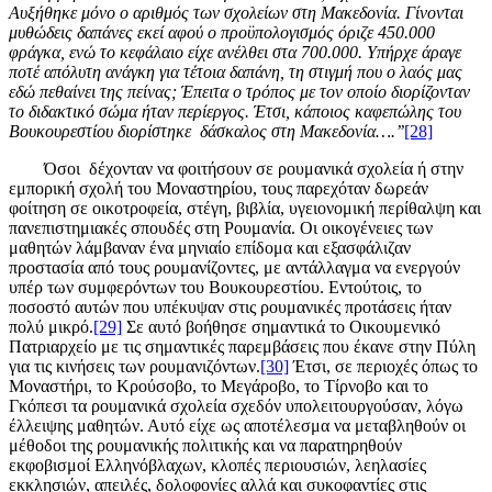
Αυξήθηκε μόνο ο αριθμός των σχολείων στη Μακεδονία. Γίνονται
μυθώδεις δαπάνες εκεί αφού ο προϋπολογισμός όριζε 450.000
φράγκα, ενώ το κεφάλαιο είχε ανέλθει στα 700.000. Υπήρχε άραγε
ποτέ απόλυτη ανάγκη για τέτοια δαπάνη, τη στιγμή που ο λαός μας
εδώ πεθαίνει της πείνας; Έπειτα ο τρόπος με τον οποίο διορίζονταν
το διδακτικό σώμα ήταν περίεργος. Έτσι, κάποιος καφεπώλης του
Βουκουρεστίου διορίστηκε δάσκαλος στη Μακεδονία….’’
[28]
Όσοι δέχονταν να φοιτήσουν σε ρουμανικά σχολεία ή στην
εμπορική σχολή του Μοναστηρίου, τους παρεχόταν δωρεάν
φοίτηση σε οικοτροφεία, στέγη, βιβλία, υγειονομική περίθαλψη και
πανεπιστημιακές σπουδές στη Ρουμανία. Οι οικογένειες των
μαθητών λάμβαναν ένα μηνιαίο επίδομα και εξασφάλιζαν
προστασία από τους ρουμανίζοντες, με αντάλλαγμα να ενεργούν
υπέρ των συμφερόντων του Βουκουρεστίου. Εντούτοις, το
ποσοστό αυτών που υπέκυψαν στις ρουμανικές προτάσεις ήταν
πολύ μικρό.
[29]
Σε αυτό βοήθησε σημαντικά το Οικουμενικό
Πατριαρχείο με τις σημαντικές παρεμβάσεις που έκανε στην Πύλη
για τις κινήσεις των ρουμανιζόντων.
[30]
Έτσι, σε περιοχές όπως το
Μοναστήρι, το Κρούσοβο, το Μεγάροβο, το Τίρνοβο και το
Γκόπεσι τα ρουμανικά σχολεία σχεδόν υπολειτουργούσαν, λόγω
έλλειψης μαθητών. Αυτό είχε ως αποτέλεσμα να μεταβληθούν οι
μέθοδοι της ρουμανικής πολιτικής και να παρατηρηθούν
εκφοβισμοί Ελληνόβλαχων, κλοπές περιουσιών, λεηλασίες
εκκλησιών, απειλές, δολοφονίες αλλά και συκοφαντίες στις