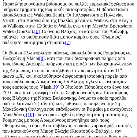
Παραπλήσια ονόματα βρίσκουμε σε πολλές ευρωπαϊκές χώρες που
υπήρξαν τμήματα της Ρωμαϊκής αυτοκρατορίας. Η βόρεια Ιταλία
αποκαλείται ως Walachen(land). Οι Ιταλόφωνοι της Πολωνίας
Vlochi, στα Βόσγια όρη της Γαλλίας μένουν ο Wallais, στο Βέλγιο
οι Wallons, στην Ελβετία οι Wallis, ενώ στην Μεγάλη Βρετανία οι
Wales (Ουαλοί).
[6]
Το όνομα Βλάχος, οι κάτοικοι του Δούναβη,
πιθανώς, το υιοθέτησαν διότι με τον καιρό ο όρος ‘‘Ρωμαίος’’
απέκτησε υποτιμητική σημασία.
[7]
Οι ίδιοι οι Ελληνόβλαχοι, πάντως, αποκαλούν τους Ρουμάνους ως
Βλαχούτς ή Vlachi
[8]
, κάτι που τους διαφοροποιεί πλήρως από
τους ίδιους. Διαφορές υπάρχουν και μεταξύ των Βλαχομογλενιτών
ο
της Αλμωπίας, οι οποίοι κατήλθαν στην περιοχή κατά τον 11
αιώνα μ.Χ. και ακολούθησαν διαφορετική ιστορική πορεία από
τους υπόλοιπους Αρωμούνους. Οι Βλαχομογλενίτες ονομάζουν
τους εαυτούς τους Vlashi.
[9]
Ο Ντούσαν Πόποβιτς στο έργο του
‘‘O Cincarima’’, αναφέρει ότι οι Σέρβοι ονομάζουν Τσιντσάρους
τους Βλάχους της Νότιας Βαλκανικής, όνομα το οποίο προήλθε
από το λατινικό 5 (τσίντσι) και , πιθανώς, υποδήλωνε την 5η
Μακεδονική Φάλαγγα που επάνδρωσαν οι Ρωμαίοι με αυτόχθονες
Μακεδόνες.
[10]
Για να αποφευχθεί η σύγχυση και η ταύτιση της
Ρουμανίας με τους Αρωμούνους επινοήθηκε από τους
Οθωμανούς, ο όρος Κουτσόβλαχοι, ο οποίος χαρακτηρίζει αυτούς
που κατοικούν στη Μικρή Βλαχία (Κιουτσούκ–Βαλαχί ), τον
ελληνικό χώρο δηλαδή, έναντι αυτών που έμεναν στη Ρουμανία,