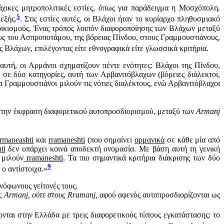
χικες μητροπολιτικές εστίες, όπως για παράδειγμα η Μοσχόπολη.
5
εξής.
. Στις εστίες αυτές, οι Βλάχοι ήταν το κυρίαρχο πληθυσμιακό
οικισμούς. Ένας τρόπος λοιπόν διαφοροποίησης των Βλάχων μεταξύ
ους του Ασπροποτάμου, της βόρειας Πίνδου, στους Γραμμουστιάνους,
ς Βλάχων, επιλέγοντας είτε εθνογραφικά είτε γλωσσικά κριτήρια.
υτή, οι Αρμάνοι σχηματίζουν πέντε ενότητες: Βλάχοι της Πίνδου,
σε δύο κατηγορίες, αυτή των Αρβανιτόβλαχων (βόρειες διάλεκτοι,
αι Γραμμουστιάνοι μιλούν τις νότιες διαλέκτους, ενώ Αρβανιτόβλαχοι
 στην έκφραση διαφορετικού αυτοπροσδιορισμού, μεταξύ των
Armanj
rmaneashti
και
rramaneshti
(που σημαίνει
αρμανικά
σε κάθε μία από
ti
δεν υπάρχει κοινά αποδεκτή ονομασία. Με βάση αυτή τη γενική
ς μιλούν
rramaneshti
. Τα πιο σημαντικά κριτήρια διάκρισης των δύο
9
 o αντίστοιχα.»
νόφωνους γείτονές τους.
υς
Armanj, ούτε στους Rramanj,
αφού αφενός αυτοπροσδιορίζονται ως
ονται στην Ελλάδα με τρεις διαφορετικούς τύπους εγκατάστασης: το