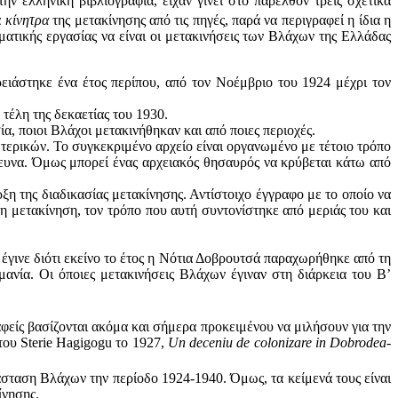
ελληνική βιβλιογραφία, είχαν γίνει στο παρελθόν τρεις σχετικά
α
κίνητρα
της μετακίνησης από τις πηγές, παρά να περιγραφεί η ίδια η
ματικής εργασίας να είναι οι μετακινήσεις των Βλάχων της Ελλάδας
ιάστηκε ένα έτος περίπου, από τον Νοέμβριο του 1924 μέχρι τον
 τέλη της δεκαετίας του 1930.
ία, ποιοι Βλάχοι μετακινήθηκαν και από ποιες περιοχές.
ερικών. Το συγκεκριμένο αρχείο είναι οργανωμένο με τέτοιο τρόπο
ρευνα. Όμως μπορεί ένας αρχειακός θησαυρός να κρύβεται κάτω από
η της διαδικασίας μετακίνησης. Αντίστοιχο έγγραφο με το οποίο να
η μετακίνηση, τον τρόπο που αυτή συντονίστηκε από μεριάς του και
 έγινε διότι εκείνο το έτος η Νότια Δοβρουτσά παραχωρήθηκε από τη
ανία. Οι όποιες μετακινήσεις Βλάχων έγιναν στη διάρκεια του Β’
φείς βασίζονται ακόμα και σήμερα προκειμένου να μιλήσουν για την
του Sterie Hagigogu το 1927,
Un deceniu de colonizare in Dobrodea-
σταση Βλάχων την περίοδο 1924-1940. Όμως, τα κείμενά τους είναι
ίνησης.