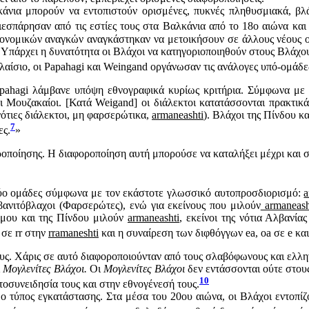
άνια μπορούν να εντοπιστούν ορισμένες, πυκνές πληθυσμιακά, βλά
διεσπάρησαν από τις εστίες τους στα Βαλκάνια από το 18ο αιώνα και 
οικονομικών αναγκών αναγκάστηκαν να μετοικήσουν σε άλλους νέους 
ς. Υπάρχει η δυνατότητα οι Βλάχοι να κατηγοριοποιηθούν στους Βλάχ
 πλαίσιο, οι Papahagi και Weingand οργάνωσαν τις ανάλογες υπό-ομάδε
pahagi λάμβανε υπόψη εθνογραφικά κυρίως κριτήρια. Σύμφωνα με α
 Μουζακαίοι. [Κατά Weigand] οι διάλεκτοι κατατάσσονται πρακτικά 
νότιες διάλεκτοι, μη φαρσερώτικα,
armaneashti
). Βλάχοι της Πίνδου κ
7
ες.
»
ροποίησης. Η διαφοροποίηση αυτή μπορούσε να καταλήξει μέχρι και
ε δύο ομάδες σύμφωνα με τον εκάστοτε γλωσσικό αυτοπροσδιορισμό:
a
ανιτόβλαχοι (Φαρσερώτες), ενώ για εκείνους που μιλούν
armaneash
μμου και της Πίνδου μιλούν
armaneashti
, εκείνοι της νότια Αλβανία
σε rr στην
rramaneshti
και η συναίρεση των διφθόγγων ea, oa σε e και
υς. Χάρις σε αυτό διαφοροποιούνταν από τους σλαβόφωνους και ελλη
ι
Μογλενίτες Βλάχοι.
Οι
Μογλενίτες Βλάχοι
δεν εντάσσονται ούτε στο
10
τοσυνειδησία τους και στην εθνογένεσή τους.
ο τύπος εγκατάστασης. Στα μέσα του 20ου αιώνα, οι Βλάχοι εντοπίζ