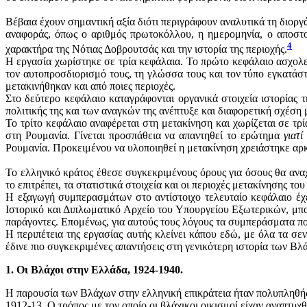
Βέβαια έχουν σημαντική αξία διότι περιγράφουν αναλυτικά τη διορ
αναφοράς, όπως ο αριθμός πρωτοκόλλου, η ημερομηνία, ο αποστο
4
χαρακτήρα της Νότιας Δοβρουτσάς και την ιστορία της περιοχής.
Η εργασία χωρίστηκε σε τρία κεφάλαια. Το πρώτο κεφάλαιο ασχολε
τον αυτοπροσδιορισμό τους, τη γλώσσα τους και τον τύπο εγκατάστ
μετακινήθηκαν και από ποιες περιοχές.
Στο δεύτερο κεφάλαιο καταγράφονται οργανικά στοιχεία ιστορίας 
πολιτικής της και των αναγκών της ανέπτυξε και διαφορετική σχέση 
Το τρίτο κεφάλαιο αναφέρεται στη μετακίνηση και χωρίζεται σε τρ
στη Ρουμανία. Γίνεται προσπάθεια να απαντηθεί το ερώτημα
γιατ
Ρουμανία. Προκειμένου να υλοποιηθεί η μετακίνηση χρειάστηκε αρκ
Το ελληνικό κράτος έθεσε συγκεκριμένους όρους για όσους θα αναχ
το επιτρέπει, τα στατιστικά στοιχεία και οι περιοχές μετακίνησης τ
Η εξαγωγή συμπερασμάτων στο αντίστοιχο τελευταίο κεφάλαιο έχ
Ιστορικό και Διπλωματικό Αρχείο του Υπουργείου Εξωτερικών, μπορ
παράγοντες. Επομένως, για αυτούς τους λόγους τα συμπεράσματα π
Η περιπέτεια της εργασίας αυτής κλείνει κάπου εδώ, με όλα τα σ
έδινε πιο συγκεκριμένες απαντήσεις στη γενικότερη ιστορία των 
1. Οι Βλάχοι στην Ελλάδα, 1924-1940.
Η παρουσία των Βλάχων στην ελληνική επικράτεια ήταν πολυπληθής
1912-13. Ο τρόπος με τον οποίο οι βλάχικοι οικισμοί είχαν αναπτυχ