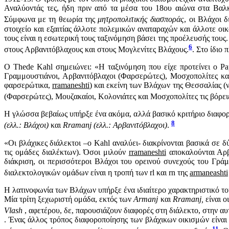
Αναλύοντάς τες, ήδη πριν από τα μέσα του 18ου αιώνα στα Βαλκ
Σύμφωνα με τη θεωρία της
μητροπολιτικής διασποράς
, οι Βλάχοι 
στοιχείο και εξαιτίας άλλοτε πολεμικών αναταραχών και άλλοτε 
τους είναι η εσωτερική τους ταξινόμηση βάσει της προέλευσής του
6
στους Αρβανιτόβλαχους και στους Μογλενίτες Βλάχους.
. Στο ίδιο
Ο Thede Kahl σημειώνει: «Η ταξινόμηση που είχε προτείνει ο Pa
Γραμμουστιάνοι, Αρβανιτόβλαχοι (Φαρσερώτες), Μοσχοπολίτες και
φαρσερώτικα,
rramaneshti
) και εκείνη των Βλάχων της Θεσσαλίας (
(Φαρσερώτες), Μουζακαίοι, Κολονιάτες και Μοσχοπολίτες τις βόρει
Η γλώσσα βεβαίως υπήρξε ένα ακόμα, αλλά βασικό κριτήριο διαφο
8
(ελλ.: Βλάχοι)
και
Rramanj (ελλ.: Αρβανιτόβλαχοι)
.
«Οι βλάχικες διάλεκτοι –ο Kahl αναλύει- διακρίνονται βασικά σ
τις ομάδες διαλέκτων). Όσοι μιλούν
rramaneshti
αποκαλούνται Αρβ
διάκριση, οι περισσότεροι Βλάχοι του ορεινού συνεχούς του Γρά
διαλεκτολογικών ομάδων είναι η τροπή των rl και rn της
armaneashti
Η λατινοφωνία των Βλάχων υπήρξε ένα ιδιαίτερο χαρακτηριστικό το
Μία τρίτη ξεχωριστή ομάδα, εκτός των
Armanj
και
Rramanj,
είναι ο
Vlash
, αφετέρου, δε, παρουσιάζουν διαφορές στη διάλεκτο, στην αυ
. Ένας άλλος τρόπος διαφοροποίησης των βλάχικων οικισμών είναι 
11