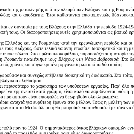
γάνωση της μετακίνησης από την πλευρά των Βλάχων και της Ρουμανία
λέας και ο αποδέκτης. Έτσι καθίστανται επιστημονικώς δύσχρηστα
ίται εν συντομία με τους Βλάχους στην Ελλάδα την περίοδο 1924-194
ασή τους. Οι διαφοροποιήσεις αυτές χρησιμοποιούνται ως βασικό εργ
της Ελλάδας και της Ρουμανίας κατά την ερευνώμενη περίοδο και οι
με τους Βλάχους, ώστε τελικά να αντιμετωπίσει διαφορετικά και τη μ
ία υποκεφάλαια. Στο πρώτο υποκεφάλαιο, παρουσιάζεται η ιστορία τ
ί η Ρουμανία εγκατέστησε τους Βλάχους στη Νότια Δοβρουτσά.
Στο δ
ετός χρόνος και συγκεκριμένη οργάνωση και από τα δύο κράτη.
ωρούσαν και συνεχώς επέβλεπε διοικητικά τη διαδικασία. Στο τρίτο,
ου βλάχικου πληθυσμού.
ει περισσότερο το χαρακτήρα των υποθέσεων εργασίας. Παρ’ όλο 
εί να ερμηνευτεί κατά γράμμα, είναι καλό να λαμβάνονται υπόψη η θ
ου προκύπτουν είναι επισφαλές να θεωρηθούν ολοκληρωμένα.
ενάρια ανοιχτά για ευρύτερη έρευνα στο μέλλον. Ίσως η μελέτη των
Βλάχων κατά το Μεσοπόλεμο ή θα μπορούσε να συνδυαστεί με συνεντε
 πολύ πριν το 1924. Ο σημαντικότερος όγκος βλάχικων οικισμών εντ
θεί από το παρελθόν, εμπεριέχει ορισμένες διαφοροποιήσεις.