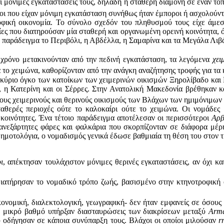
Οι μόνιμες εγκαταστάσεις τους, δηλαδή η σταθερή διαμονή σε έναν τόπ
άχοι που είχαν μόνιμη εγκατάσταση συνήθως ήταν έμποροι ή ασχολούντα
ροφική οικονομία. Το σύνολο σχεδόν του πληθυσμού τους είχε άμ
ες που διατηρούσαν μία σταθερή και οργανωμένη ορεινή κοινότητα, όπ
ια παράδειγμα το Περιβόλι, η Αβδέλλα, η Σαμαρίνα και τα Μεγάλα Λιβ
χρόνο μετακινούνταν από την πεδινή εγκατάσταση, τα λεγόμενα
χει
 το χειμώνα, καθορίζονταν από την ανάγκη αναζήτησης τροφής για τα 
 κύριο όγκο των κατοίκων των χειμερινών οικισμών Ξηρολίβαδο και 
 η Κατερίνη και οι Σέρρες. Στην Ανατολική Μακεδονία βρέθηκαν κα
 τους χειμερινούς και θερινούς οικισμούς των Βλάχων των ημιμόνιμω
ταθερές περιοχές ούτε το καλοκαίρι ούτε το χειμώνα. Οι νομάδες 
 κοινότητες. Ένα τέτοιο παράδειγμα αποτέλεσαν οι περισσότεροι
Αρβ
 ανεξάρτητες φάρες και φαλκάρια που σκορπίζονταν σε διάφορα μέρ
ημοτολόγια, ο νομαδισμός γενικά έδωσε βαθμιαία τη θέση του στον 
ι
, απέκτησαν τουλάχιστον μόνιμες θερινές εγκαταστάσεις, αν όχι κα
διατήρησαν το νομαδικό τρόπο ζωής, βασισμένο στην κτηνοτροφική ο
κονομική, διαλεκτολογική, γεωγραφική- δεν ήταν εμφανείς σε όσου
ο μικρό βαθμό υπήρξαν διασταυρώσεις των διακρίσεων μεταξύ
Arm
 οδήγησαν σε κάποια συνύπαρξη τους. Βλάχοι οι οποίοι μιλούσαν
r