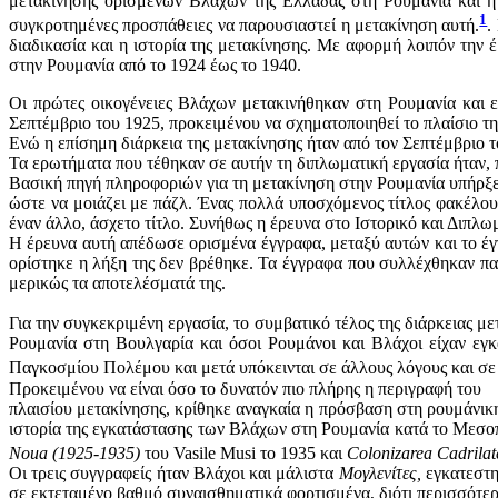
μετακίνησης ορισμένων Βλάχων της Ελλάδας στη Ρουμανία και η 
1
συγκροτημένες προσπάθειες να παρουσιαστεί η μετακίνηση αυτή.
.
διαδικασία και η ιστορία της μετακίνησης. Με αφορμή λοιπόν την 
στην Ρουμανία από το 1924 έως το 1940.
Οι πρώτες οικογένειες Βλάχων μετακινήθηκαν στη Ρουμανία και 
Σεπτέμβριο του 1925, προκειμένου να σχηματοποιηθεί το πλαίσιο τη
Ενώ η επίσημη διάρκεια της μετακίνησης ήταν από τον Σεπτέμβριο το
Τα ερωτήματα που τέθηκαν σε αυτήν τη διπλωματική εργασία ήταν, πο
Βασική πηγή πληροφοριών για τη μετακίνηση στην Ρουμανία υπήρξε
ώστε να μοιάζει με πάζλ. Ένας πολλά υποσχόμενος τίτλος φακέλου
έναν άλλο, άσχετο τίτλο. Συνήθως η έρευνα στο Ιστορικό και Διπλωμ
Η έρευνα αυτή απέδωσε ορισμένα έγγραφα, μεταξύ αυτών και το έγγ
ορίστηκε η λήξη της δεν βρέθηκε. Τα έγγραφα που συλλέχθηκαν παρ
μερικώς τα αποτελέσματά της.
Για την συγκεκριμένη εργασία, το συμβατικό τέλος της διάρκειας μ
Ρουμανία στη Βουλγαρία και όσοι Ρουμάνοι και Βλάχοι είχαν εγκ
Παγκοσμίου Πολέμου και μετά υπόκεινται σε άλλους λόγους και σε
Προκειμένου να είναι όσο το δυνατόν πιο πλήρης η περιγραφή του
πλαισίου μετακίνησης, κρίθηκε αναγκαία η πρόσβαση στη ρουμάνικη
ιστορία της εγκατάστασης των Βλάχων στη Ρουμανία κατά το Μεσοπ
Noua (1925-1935)
του Vasile Musi το 1935 και
Colonizarea Cadrilat
Οι τρεις συγγραφείς ήταν Βλάχοι και μάλιστα
Μογλενίτες,
εγκατεστη
σε εκτεταμένο βαθμό συναισθηματικά φορτισμένα, διότι περισσότερο