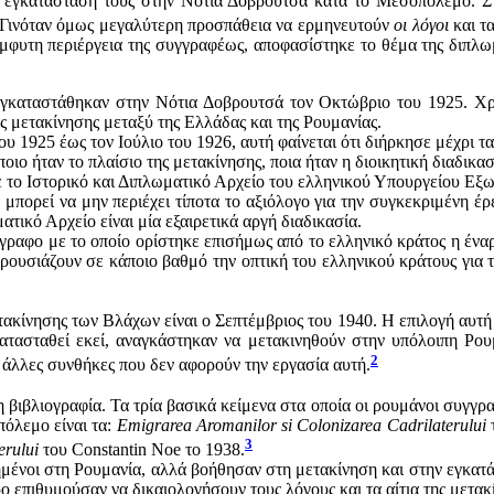
εγκατάστασή τους στην Νότια Δοβρουτσά κατά το Μεσοπόλεμο. Στην 
 Γινόταν όμως μεγαλύτερη προσπάθεια να ερμηνευτούν
οι λόγοι
και τ
έμφυτη περιέργεια της συγγραφέως, αποφασίστηκε το θέμα της διπλω
εγκαταστάθηκαν στην Νότια Δοβρουτσά τον Οκτώβριο του 1925. Χρε
ς μετακίνησης μεταξύ της Ελλάδας και της Ρουμανίας.
υ 1925 έως τον Ιούλιο του 1926, αυτή φαίνεται ότι διήρκησε μέχρι τα
ιο ήταν το πλαίσιο της μετακίνησης, ποια ήταν η διοικητική διαδικασ
 το Ιστορικό και Διπλωματικό Αρχείο του ελληνικού Υπουργείου Εξωτ
 μπορεί να μην περιέχει τίποτα το αξιόλογο για την συγκεκριμένη έ
ατικό Αρχείο είναι μία εξαιρετικά αργή διαδικασία.
ραφο με το οποίο ορίστηκε επισήμως από το ελληνικό κράτος η έναρξ
ουσιάζουν σε κάποιο βαθμό την οπτική του ελληνικού κράτους για τ
ετακίνησης των Βλάχων είναι ο Σεπτέμβριος του 1940. Η επιλογή αυτή
ατασταθεί εκεί, αναγκάστηκαν να μετακινηθούν στην υπόλοιπη Ρουμ
2
 άλλες συνθήκες που δεν αφορούν την εργασία αυτή.
 βιβλιογραφία. Τα τρία βασικά κείμενα στα οποία οι ρουμάνοι συγγρα
όλεμο είναι τα:
Emigrarea Aromanilor si Colonizarea Cadrilaterului
3
erului
του Constantin Noe το 1938.
μένοι στη Ρουμανία, αλλά βοήθησαν στη μετακίνηση και στην εγκατά
 επιθυμούσαν να δικαιολογήσουν τους λόγους και τα αίτια της μετακ