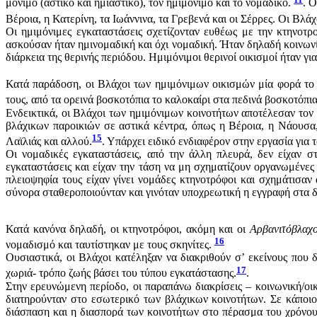
μόνιμο (αστικό και ημιαστικό), τον ημιμόνιμο και το νομαδικό.
. 
Βέροια, η Κατερίνη, τα Ιωάννινα, τα Γρεβενά και οι Σέρρες. Οι Βλ
Οι ημιμόνιμες εγκαταστάσεις σχετίζονταν ευθέως με την κτηνοτ
ασκούσαν ήταν ημινομαδική και όχι νομαδική. Ήταν δηλαδή κοινωνί
διάρκεια της θερινής περιόδου. Ημιμόνιμοι θερινοί οικισμοί ήταν γ
Κατά παράδοση, οι Βλάχοι των ημιμόνιμων οικισμών μία φορά το 
τους, από τα ορεινά βοσκοτόπια το καλοκαίρι στα πεδινά βοσκοτόπια
Ενδεικτικά, οι Βλάχοι των ημιμόνιμων κοινοτήτων αποτέλεσαν τον
βλάχικων παροικιών σε αστικά κέντρα, όπως η Βέροια, η Νάουσα,
15
Λαϊλιάς και αλλού.
. Υπάρχει ειδικό ενδιαφέρον στην εργασία για
Οι νομαδικές εγκαταστάσεις, από την άλλη πλευρά, δεν είχαν σ
εγκαταστάσεις και είχαν την τάση να μη σχηματίζουν οργανωμένες
πλειοψηφία τους είχαν γίνει νομάδες κτηνοτρόφοι και σχημάτισαν
σύνορα σταθεροποιούνταν και γινόταν υποχρεωτική η εγγραφή στα δ
Κατά κανόνα δηλαδή, οι κτηνοτρόφοι, ακόμη και οι
Aρβανιτόβλαχο
16
νομαδισμό και ταυτίστηκαν με τους σκηνίτες.
Ουσιαστικά, οι Βλάχοι κατέληξαν να διακριθούν σ’ εκείνους που 
17
χωριά- τρόπο ζωής βάσει του τύπου εγκατάστασης.
.
Στην ερευνώμενη περίοδο, οι παραπάνω διακρίσεις – κοινωνική/οι
διατηρούνταν στο εσωτερικό των βλάχικων κοινοτήτων. Σε κάποι
διάσπαση και η διασπορά των κοινοτήτων στο πέρασμα του χρόνου