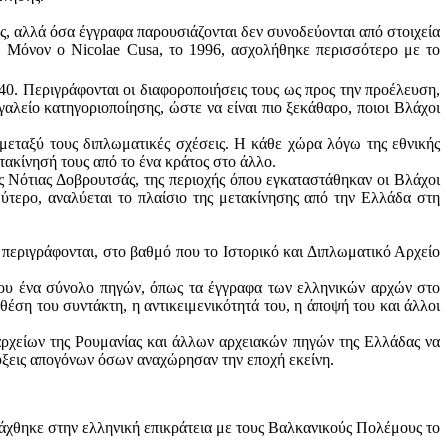
ς, αλλά όσα έγγραφα παρουσιάζονται δεν συνοδεύονται από στοιχεία
. Μόνον ο Nicolae Cusa, το 1996, ασχολήθηκε περισσότερο με το
0. Περιγράφονται οι διαφοροποιήσεις τους ως προς την προέλευση,
αλείο κατηγοριοποίησης, ώστε να είναι πιο ξεκάθαρο, ποιοι Βλάχοι
 μεταξύ τους διπλωματικές σχέσεις. Η κάθε χώρα λόγω της εθνικής
ετακίνησή τους από το ένα κράτος στο άλλο.
ης Νότιας Δοβρουτσάς, της περιοχής όπου εγκαταστάθηκαν οι Βλάχοι
εύτερο, αναλύεται το πλαίσιο της μετακίνησης από την Ελλάδα στη
 περιγράφονται, στο βαθμό που το Ιστορικό και Διπλωματικό Αρχείο
που ένα σύνολο πηγών, όπως τα έγγραφα των ελληνικών αρχών στο
έση του συντάκτη, η αντικειμενικότητά του, η άποψή του και άλλοι
 αρχείων της Ρουμανίας και άλλων αρχειακών πηγών της Ελλάδας να
ύξεις απογόνων όσων αναχώρησαν την εποχή εκείνη.
άχθηκε στην ελληνική επικράτεια με τους Βαλκανικούς Πολέμους το