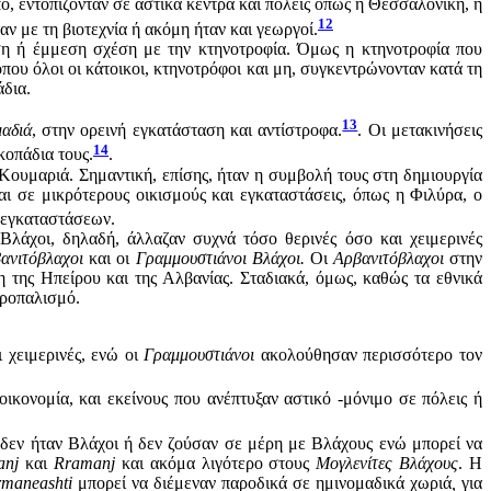
ο, εντοπίζονταν σε αστικά κέντρα και πόλεις όπως η Θεσσαλονίκη, η
12
ν με τη βιοτεχνία ή ακόμη ήταν και γεωργοί.
εση ή έμμεση σχέση με την κτηνοτροφία. Όμως η κτηνοτροφία που
ου όλοι οι κάτοικοι, κτηνοτρόφοι και μη, συγκεντρώνονταν κατά τη
άδια.
13
μαδιά
, στην ορεινή εγκατάσταση και αντίστροφα.
. Οι μετακινήσεις
14
κοπάδια τους.
.
Κουμαριά. Σημαντική, επίσης, ήταν η συμβολή τους στη δημιουργία
ι σε μικρότερους οικισμούς και εγκαταστάσεις, όπως η Φιλύρα, ο
ν εγκαταστάσεων.
Βλάχοι, δηλαδή, άλλαζαν συχνά τόσο θερινές όσο και χειμερινές
ανιτόβλαχοι
και οι
Γραμμουστιάνοι Βλάχοι.
Οι
Αρβανιτόβλαχοι
στην
η της Ηπείρου και της Αλβανίας. Σταδιακά, όμως, καθώς τα εθνικά
τροπαλισμό.
ι χειμερινές, ενώ οι
Γραμμουστιάνοι
ακολούθησαν περισσότερο τον
ικονομία, και εκείνους που ανέπτυξαν αστικό -μόνιμο σε πόλεις ή
ς δεν ήταν Βλάχοι ή δεν ζούσαν σε μέρη με Βλάχους ενώ μπορεί να
anj
και
Rramanj
και ακόμα λιγότερο στους
Μογλενίτες Βλάχους
. Η
rmaneashti
μπορεί να διέμεναν παροδικά σε ημινομαδικά χωριά
,
για