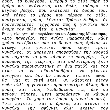
ρόκα, το κυνήγησε. Έντρομο το φίδι πήρε το
δρόμο και φτάνοντας πιο ψηλά, τρύπησε το
μεγάλο βράχο, που κλειούσε το δρόμο του.
Από τότες το μέρος που πέρασε το φίδι,
ανοίγοντας τρύπα, λέγεται
Τρύπιο Λιθάρι
. Οι
Γοργο­γυριάτες ᾽ξηγήσανε πως η γυναίκα που
έκαμε τον άθλο ήταν η Παναγία»
.
Επίσης είναι γνωστή η παράδοση για τον
Δράκο της Μουτσιάρας
.
«Στο πανηγύρι της Αγίας Παρασκευής, κάθε
χρόνο κατέβαινε από το βουνό ένας δράκος κι
έτρωγε μια γυναίκα. Αφού έφαγε τρεις
γυναίκες, οι χωριανοί αποφασίσαν την χρονιά
που ερχόταν να μην κάνουν το πανηγύρι, Την
παραμονή της γιορτής, μια απλοντυμένη ξένη
γυναίκα παρουσιάστηκε σ’ ένα παιδί και του
είπε να να εξακολουθήσει να γίνεται
πανηγύρι και δεν θα πάθουν τίποτε, αφού
θα ’ναι κι αυτή εκεί. Οι κάτοικοι είχαν
φόβο αλλ᾽ η γυναίκα παρουσιάστηκε άλλες δυο
φορές και τους διαβεβαίωσε πως δεν θα
πάθουν τίποτε. Έτσι αποφάσισαν να κάνουν
πανηγύρι. Το χορό τον έσυρε η γυναίκα αυτή.
Τότε έρχεται και ο δράκος και πιάνει τη
γυναίκα. Την σφίγγει αλλ’ εκείνη τον