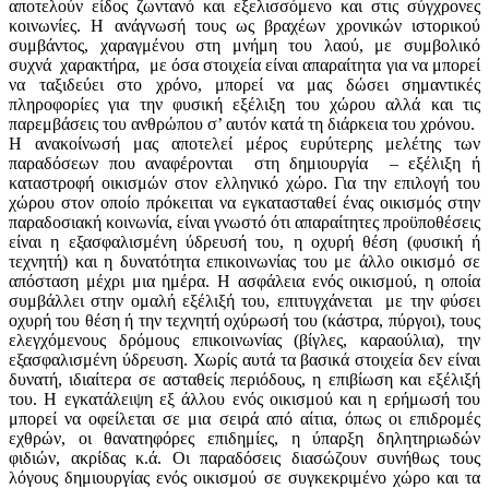
αποτελούν είδος ζωντανό και εξελισσόμενο και στις σύγχρονες
κοινωνίες. Η ανάγνωσή τους ως βραχέων χρονικών ιστορικού
συμβάντος, χαραγμένου στη μνήμη του λαού, με συμβολικό
συχνά χαρακτήρα, με όσα στοιχεία είναι απαραίτητα για να μπορεί
να ταξιδεύει στο χρόνο, μπορεί να μας δώσει σημαντικές
πληροφορίες για την φυσική εξέλιξη του χώρου αλλά και τις
παρεμβάσεις του ανθρώπου σ’ αυτόν κατά τη διάρκεια του χρόνου.
Η ανακοίνωσή μας αποτελεί μέρος ευρύτερης μελέτης των
παραδόσεων που αναφέρονται στη δημιουργία – εξέλιξη ή
καταστροφή οικισμών στον ελληνικό χώρο. Για την επιλογή του
χώρου στον οποίο πρόκειται να εγκατασταθεί ένας οικισμός στην
παραδοσιακή κοινωνία, είναι γνωστό ότι απαραίτητες προϋποθέσεις
είναι η εξασφαλισμένη ύδρευσή του, η οχυρή θέση (φυσική ή
τεχνητή) και η δυνατότητα επικοινωνίας του με άλλο οικισμό σε
απόσταση μέχρι μια ημέρα. Η ασφάλεια ενός οικισμού, η οποία
συμβάλλει στην ομαλή εξέλιξή του, επιτυγχάνεται με την φύσει
οχυρή του θέση ή την τεχνητή οχύρωσή του (κάστρα, πύργοι), τους
ελεγχόμενους δρόμους επικοινωνίας (βίγλες, καραούλια), την
εξασφαλισμένη ύδρευση. Χωρίς αυτά τα βασικά στοιχεία δεν είναι
δυνατή, ιδιαίτερα σε ασταθείς περιόδους, η επιβίωση και εξέλιξή
του. Η εγκατάλειψη εξ άλλου ενός οικισμού και η ερήμωσή του
μπορεί να οφείλεται σε μια σειρά από αίτια, όπως οι επιδρομές
εχθρών, οι θανατηφόρες επιδημίες, η ύπαρξη δηλητηριωδών
φιδιών, ακρίδας κ.ά. Οι παραδόσεις διασώζουν συνήθως τους
λόγους δημιουργίας ενός οικισμού σε συγκεκριμένο χώρο και τα