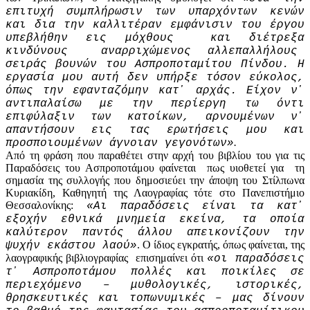
επιτυχή συμπλήρωσιν των υπαρχόντων κενών
και δια την καλλιτέραν εμφάνισιν του έργου
υπεβλήθην εις μόχθους και διέτρεξα
κινδύνους αναρριχώμενος αλλεπαλλήλους
σειράς βουνών του Ασπροποταμίτου Πίνδου. Η
ερ­γασία μου αυτή δεν υπήρξε τόσον εύκολος,
όπως την εφανταζόμην κατ᾽ αρχάς. Είχον ν᾽
αντιπαλαίσω με την περίεργη τω όντι
επιφύλαξιν των κατοίκων, αρνουμένων ν᾽
απαντήσουν εις τας ερωτήσεις μου και
.
προσποιουμένων άγνοιαν γεγονότων»
Από τη φράση που παραθέτει στην αρχή του βιβλίου του για τις
Παραδόσεις του Ασπροποτάμου φαίνεται πως υιοθετεί για τη
σημασία της συλλογής που δημοσιεύει την άποψη του Στίλπωνα
Κυριακίδη, Καθηγητή της Λαογραφίας τότε στο Πανεπιστήμιο
Θεσσαλονίκης:
«Αι παραδόσεις είναι τα κατ᾽
εξοχήν εθνικά μνημεία εκείνα, τα οποία
καλύτερον παντός άλλου απεικονίζουν την
. Ο ίδιος εγκρατής, όπως φαίνεται, της
ψυχήν εκάστου λαού»
λαογραφικής βιβλιογραφίας επισημαίνει ότι
«οι παραδόσεις
τ᾽ Ασπροποτάμου πολλές και ποικίλες σε
περιεχόμενο – μυθολογικές, ιστορικές,
θρησκευτικές και τοπωνυμικές – μας δίνουν