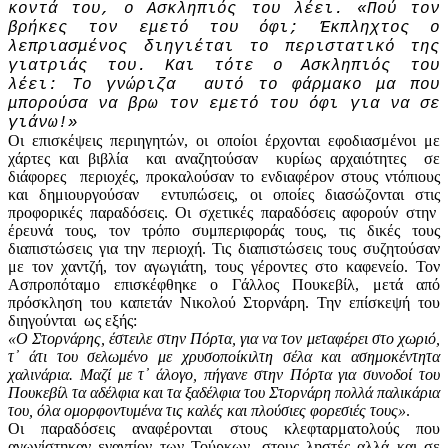
κοντά του, ο Ασκληπιός του λέει. «Πού τον
βρήκες τον εμετό του όφι; Έκπληχτος ο
λεπριασμένος διηγιέται το περιστατικό της
γιατριάς του. Και τότε ο Ασκληπιός του
λέει: Το γνώριζα αυτό το φάρμακο μα που
μπορούσα να βρω τον εμετό του όφι για να σε
γιάνω!»
Οι επισκέψεις περιηγητών, οι οποίοι έρχονται εφοδιασμένοι με
χάρτες και βιβλία και αναζητούσαν κυρίως αρχαιότητες σε
διάφορες περιοχές, προκαλούσαν το ενδιαφέρον στους ντόπιους
και δημιουργούσαν εντυπώσεις, οι οποίες διασώζονται στις
προφορικές παραδόσεις. Οι σχετικές παραδόσεις αφορούν στην
έρευνά τους, τον τρόπο συμπεριφοράς τους, τις δικές τους
διαπιστώσεις για την περιοχή. Τις διαπιστώσεις τους συζητούσαν
με τον χαντζή, τον αγωγιάτη, τους γέροντες στο καφενείο. Τον
Ασπροπόταμο επισκέφθηκε ο Γάλλος Πουκεβίλ, μετά από
πρόσκληση του καπετάν Νικολού Στορνάρη. Την επίσκεψή του
διηγούνται ως εξής:
«Ο Στορνάρης, έστειλε στην Πόρτα, για να τον μεταφέρει στο χωριό,
τ᾽ άτι του σελωμένο με χρυσοποίκιλτη σέλα και ασημοκέντητα
χαλινάρια. Μαζί με τ᾽ άλογο, πήγανε στην Πόρτα για συνοδοί του
Πουκεβίλ τα αδέλφια και τα ξαδέλφια του Στορνάρη πολλά παλικάρια
του, όλα ομορφοντυμένα τις καλές και πλούσιες φορεσιές τους»
.
Οι παραδόσεις αναφέρονται στους κλεφταρματολούς που
αγωνίστηκαν εναντίον των Τούρκων, στους ληστές αλλά και σε