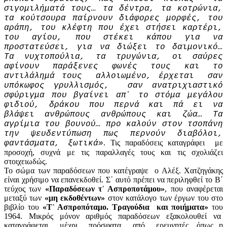
σιγομιλήματά τους… τα δέντρα, τα κοτρώνια,
τα κούτσουρα παίρνουν διάφορες μορφές, του
αράπη, του κλέφτη που έχει στήσει καρτέρι,
του αγίου, που στέκει κάπου για να
προστατεύσει, για να διώξει το δαιμονικό…
Τα νυχτοπούλια, τα τρυγώνια, οι σαύρες
αφίνουν παράξενες φωνές τους και το
αντιλάλημά τους αλλοιωμένο, έρχεται σαν
υπόκωφος γρυλλισμός, σαν ανατριχιαστικό
σφύριγμα που βγαίνει απ᾽ το στόμα μεγάλου
φιδιού, δράκου που περνά και πά­ ει να
βλάψει ανθρώπους ανθρώπους και ζώα… Τα
αγρίμια του βουνού… προ­ καλούν στον τσοπάνη
την ψευδεντύπωση πως περνούν διαβόλοι,
. Τις παραδόσεις καταγράφει με
φαντάσματα, ξωτικά»
προσοχή, συχνά με τις παραλλαγές τους και τις σχολιάζει
στοιχειωδώς.
Το σώμα των παραδόσεων που κατέγραψε ο Αλέξ. Χατζηγάκης
είναι χρήσιμο να επανεκδοθεί. Σ᾽ αυτό πρέπει να περιληφθεί το Β΄
τεύχος των
«Παραδόσεων τ᾽ Ασπροποτάμου»
, που αναφέρεται
μεταξύ των
«μη εκδοθέντων»
στον κατάλογο των έργων του στο
βιβλίο του
«Τ᾽ Ασπροπόταμο. Τραγούδια και ποιήματα»
του
1964. Μικρός μόνον αριθμός παραδόσεων εξακολουθεί να
καταγράφεται μέχρι πρόσφατα από ερευνητές, όπως η