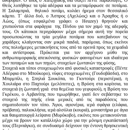
αθόρυβα»
. Ο ίδιος ο Χατζηγάκης δια σώζει πέντε παραλλαγές. Ο
Θεός λυπήθηκε τα τρία αδέρφια και τα μεταμόρφωσε σε ποτάμια.
Η Σαλαμπριά, θηλυκό ποτάμι, κυλάει ήρεμα στον θεσσαλικό
κάμπο. Τ᾽ άλλα δυό, ο Άσπρος (Αχελώος) και ο Άραχθος ή ο
Αώος, (όπως εσφαλμένα γράφει ο Heuzey) θρηνούν και
χτυπιούνται στα φαράγγια της Πίνδου για τον χαμό της αδερφής
τους. Οι κάτοικοι περιγράφουν μέχρι σήμερα αυτή την πορεία
προσωποιώντας τα τρία μεγάλα ποτάμια που κατεβαίνουν τις
χαράδρες κλαίγοντας σαν μικρά παιδιά, παρόμοια, όπως εκείνοι
στις πολυήμερες μετακινήσεις τους από τα ορεινά προς τα χειμαδιά
και αντίστροφα. Πρόκειται για τον αρχέγονο μύθο της
ανθρωπομορφικής απεικόνισης φυσικών φαινομένων και ιδιαίτερα
των ποταμών και των πηγών, στοιχείων ζωντανών της φύσης.
Στοιχειά και τόποι στοιχειωμένοι από φυσικές καταστροφές (Πέντε
Αδέρφια στο Μπούκορο), νύφες στοιχειωμένες (Γουδοβάσδα), στο
Μπιρμπίλι, η Σπηλιά Σουκόπα, το Γκιντούρι (περιστέρια), η
Χουλιάρα στο Παχτούρι (μελόπιττες), η Βρύση στα κορίτσια, τα
στοιχειά (η ζωντανή γριά στα θεμέλια του γεφυριού), η Βρύση του
Γκρέκου, ο Αρβανίτης που τιμωρήθηκε, γιατί δεν σεβάστηκε το
στοιχειό της πηγής είναι μερικές από τις παραδόσεις που
σηματοδοτούν τον τόπο. Άγιοι, αγιονέρια, ιερά σφάγια (ελάφια,
πρόβατα), παλιοκλήσια, ιερά αλσύλια (κουριά), μοναστήρια με άγια
και θαυματουργά λείψανα (Μυρόκοβο), εικόνες που μετακινούνται
μέχρι να βρουν τον κατάλληλο χώρο για την μόνιμη εγκατάστασή
τους (Περνιάγκο), σε συνδυασμό δείχνουν την έντονη θρησκευτική