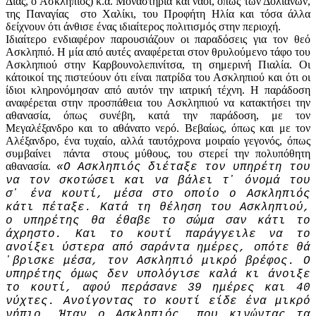
Δίας, ο Ασκληπιός) κ.ά. Μοναστήρια και ναοί, όπως των Δολιανών,
της Παναγίας στο Χαλίκι, του Προφήτη Ηλία και τόσα άλλα
δείχνουν ότι άνθισε ένας ιδιαίτερος πολιτισμός στην περιοχή.
Ιδιαίτερο ενδιαφέρον παρουσιάζουν οι παραδόσεις για τον θεό
Ασκληπιό. Η μία από αυτές αναφέρεται στον θρυλούμενο τάφο του
Ασκληπιού στην Καρβουνολεπινίτσα, τη σημερινή Πιαλία. Οι
κάτοικοί της πιστεύουν ότι είναι πατρίδα του Ασκληπιού και ότι οι
ίδιοι κληρονόμησαν από αυτόν την ιατρική τέχνη. Η παράδοση
αναφέρεται στην προσπάθεια του Ασκληπιού να κατακτήσει την
αθανασία, όπως συνέβη, κατά την παράδοση, με τον
Μεγαλέξανδρο και το αθάνατο νερό. Βεβαίως, όπως και με τον
Αλέξανδρο, ένα τυχαίο, αλλά ταυτόχρονα μοιραίο γεγονός, όπως
συμβαίνει πάντα στους μύθους, του στερεί την πολυπόθητη
αθανασία.
«Ο Ασκληπιός διέταξε τον υπηρέτη του
να τον σκοτώσει και να βάλει τ᾽ όνομά του
σ᾽ ένα κουτί, μέσα στο οποίο ο Ασκληπιός
κάτι πέταξε. Κατά τη θέληση του Ασκληπιού,
ο υπηρέτης θα έθαβε το σώμα σαν κάτι το
άχρηστο. Και το κουτί παράγγειλε να το
ανοίξει ύστερα από σαράντα ημέρες, οπότε θά
᾽βρισκε μέσα, τον Ασκληπιό μικρό βρέφος. Ο
υπηρέτης όμως δεν υπολόγισε καλά κι άνοιξε
το κουτί, αφού περάσανε 39 ημέρες και 40
νύχτες. Ανοίγοντας το κουτί είδε ένα μικρό
νήπιο. Ήταν ο Ασκληπιός, που κινώντας τα