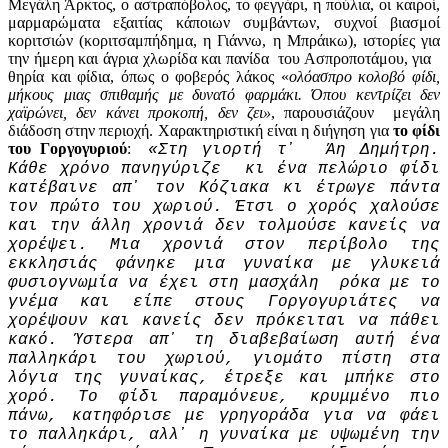
Μεγάλη Άρκτος, ο αστραπόβολος, το φεγγάρι, η πούλια, οι καιροί,
μαρμαρώματα εξαιτίας κάποιων συμβάντων, συχνοί βιασμοί
κοριτσιών (κοριτσαμπήδημα, η Γιάννω, η Μπράικω), ιστορίες για
την ήμερη και άγρια χλωρίδα και πανίδα του Ασπροποτάμου, για
θηρία και φίδια, όπως ο φοβερός λάκος «
ολόασπρο κολοβό φίδι,
μήκους μιας σπιθαμής με δυνατό φαρμάκι. Όπου κεντρίζει δεν
χαϊρώνει, δεν κάνει προκοπή, δεν ζει»
, παρουσιάζουν μεγάλη
διάδοση στην περιοχή. Χαρακτηριστική είναι η διήγηση για
το φίδι
του Γοργογυριού
:
«Στη γιορτή τ᾽ Άη Δημήτρη.
Κάθε χρόνο πανηγύριζε κι ένα πελώριο φίδι
κατέβαινε απ᾽ τον Κόζιακα κι έτρωγε πάντα
τον πρώτο του χωριού. Έτσι ο χορός χαλούσε
και την άλλη χρονιά δεν τολμούσε κανείς να
χορέψει. Μια χρονιά στον περίβολο της
εκκλησιάς φάνηκε μια γυναίκα με γλυκειά
φυσιογνωμία να έχει στη μασχάλη ρόκα με το
γνέμα και είπε στους Γοργογυριάτες να
χορέψουν και κανείς δεν πρόκειται να πάθει
κακό. Ύστερα απ᾽ τη διαβεβαίωση αυτή ένα
παλληκάρι του χωριού, γιομάτο πίστη στα
λόγια της γυναίκας, έτρεξε και μπήκε στο
χορό. Το φίδι παραμόνευε, κρυμμένο πιο
πάνω, κατηφόρισε με γρηγοράδα για να φάει
το παλληκάρι, αλλ᾽ η γυναίκα με υψω­μένη την