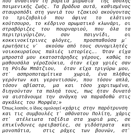
που ανάδιναν τη βαρειά μυρωδιά της άδολης
ποιμενικής ζωής. Τα βράδυα αυτά, καθισμένος
σταυροπόδι στη γωνιά του τζακιού ακούγοντας
το τριζοβολιό που άφινε το ελάτινο
κούτσουρο, το κέδρινο αρωματικό κλωνάρι, οι
στραβόριζες του πουρναριού, που όλα τα
περιτριγύριζαν, σαν παιγνίδι, οι
κοκκινοκίτρινες φλόγες, προσπαθούσα μ᾽
ερωτήσεις ν᾽ ακούσω από τους συνομιλητές
νοικοκυραίους παλιές ιστορίες…. Όταν είχα
μπροστά μου εκατοστάρηδες γέρους, καθώς το
μαθουσάλα γέρο­Σούκια, όταν είχα γριές σαν
τη Ρόιδω Μπάτζιου, όταν είχα τριγύρω μου,
στ᾽ ασπροποταμίτικα χωριά, ένα πλήθος
γερόντων και γεροντισσών, που τόσον απλά,
τόσον αβίαστα, μα και τόσο χαριτωμένα,
διηγούνταν τα παληά τους, πως ήταν δυνατό
να αιστάνουμε την ανάγκη να παραδοθώ στις
αγκάλες του Μορφέα;»
Όπως λοιπόν, ο ίδιος ομολογεί
«χάρις στην παρότρυνση
και τις συμβουλές τ᾽ αθάνατου Πολίτη, χάρις
στ᾽ ατέλειωτα ταξίδια στα χωριά μας, σε
επικίνδυνες ορειβασίες, σε γιδόστρατα και
μονοπάτια, στις ράχες των βουνών, στ᾽