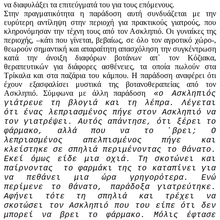
να διαφυλάξει τα επιτεύγματά του για τους επόμενους.
Στην πραγματικότητα η παράδοση αυτή συνδυάζεται με την
ευρύτερη αντίληψη στην περιοχή για πρακτικούς γιατρούς, που
κληρονόμησαν την τέχνη τους από τον Ασκληπιό. Οι γυναίκες της
περιοχής, –κάτι που γίνεται, βεβαίως, σε όλο τον αγροτικό χώρο-,
θεωρούν σημαντική και απαραίτητη απασχόληση την συγκέντρωση
κατά την άνοιξη διαφόρων βοτάνων απ᾽ τον Κόζιακα,
θεραπευτικών για διάφορες ασθένειες, τα οποία πωλούν στα
Τρίκαλα και στα παζάρια του κάμπου. Η παράδοση αναφέρει ότι
έχουν εξασφαλίσει μυστικά της βοτανοθεραπείας από τον
Ασκληπιό. Σύμφωνα με άλλη παράδοση
«ο Ασκληπιός
γιάτρευε τη βλογιά και τη λέπρα. Λέγεται
ότι ένας λεπριασμένος πήγε στον Ασκληπιό να
τον γιατρέψει. Αυτός απάντησε, ότι ξέρει το
φάρμακο, αλλά που να το ᾽βρει; Ο
λεπριασμένος απελπισμένος πήγε και
κλείστηκε σε σπηλιά περιμένοντας το θάνατο.
Εκεί όμως είδε μια οχιά. Τη σκοτώνει και
παίρνοντας το φαρμάκι της το καταπίνει για
να πεθάνει μια ώρα γρηγορότερα. Ενώ
περίμενε το θάνατο, παράδοξα γιατρεύτηκε.
Αφήνει τότε τη σπηλιά και τρέχει να
σκοτώσει τον Ασκληπιό που του είπε ότι δεν
μπορεί να βρει το φάρμακο. Μόλις έφτασε