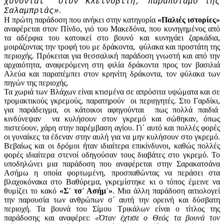
χύνονται στον Κλεινοβίτη, παραπόταμο της
.
Σαλαμπριάς»
Η πρώτη παράδοση που ανήκει στην κατηγορία
«Παλιές ιστορίες»
αναφέρεται στον Πίνδο, γιό του Μακεδόνα, που κυνηγημένος από
τα αδέρφια του κατοικεί στο βουνό και κυνηγάει ζαρκάδια,
μοιράζοντας την τροφή του με δράκοντα, φύλακα και προστάτη της
περιοχής. Πρόκειται για θεσσαλική παράδοση γνωστή και από την
αρχαιότητα, αναφερόμενη στη φιλία δράκοντα προς τον βασιλιά
Αλεύα και παραπέμπει στον κρηνίτη δράκοντα, τον φύλακα των
πηγών της περιοχής.
Τα χωριά των Βλάχων είναι κτισμένα σε απρόσιτα υψώματα και σε
τρομακτικούς γκρεμούς, παρατηρούν οι περιηγητές. Στο Γαρδίκι,
για παράδειγμα, οι κάτοικοι αφηγούνται πως πολλά παιδιά
κινδύνεψαν να κυλήσουν στον γκρεμό και σώθηκαν, όπως
πιστεύουν, χάρη στην παρέμβαση αγίου. Γι᾽ αυτό και πολλές φορές
οι γυναίκες τα έδεναν στην αυλή για να μην κυλήσουν στο γκρεμό.
Βεβαίως και οι δρόμοι ήταν ιδιαίτερα επικίνδυνοι, καθώς πολλές
φορές ιδιαίτερα στενοί οδηγούσαν τους διαβάτες στο γκρεμό. Το
υποδηλώνει μια παράδοση που αναφέρεται στην Σαρακατσάνα
Ασήμω η οποία φορτωμένη, προσπαθώντας να περάσει στα
βλαχοκόνακα στο Βαθύρεμα, γκρεμίστηκε κι ο τόπος έμεινε να
θυμίζει το κακό
«Σ᾽ τσ᾽ Ασήμ᾽»
. Μια άλλη παράδοση αιτιολογεί
την παρουσία των ανθρώπων σ΄ αυτή την ορεινή και δύσβατη
περιοχή. Τα βουνά του Σίμου Τρικάλων είναι ο τίτλος της
παράδοσης και αναφέρει:
«Όταν έχτισε ο Θεός τα βουνά τον