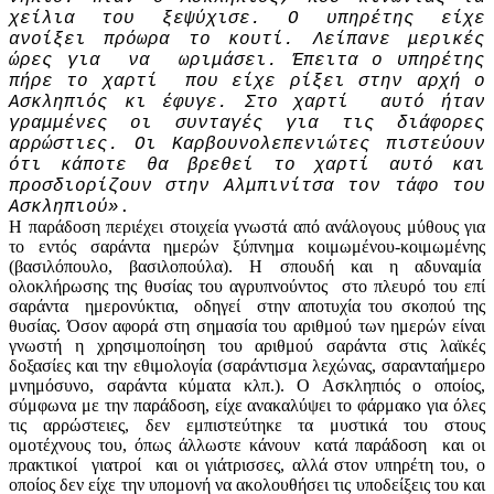
χείλια του ξεψύχισε. Ο υπηρέτης είχε
ανοίξει πρόωρα το κουτί. Λείπανε μερικές
ώρες για να ωριμάσει. Έπειτα ο υπηρέτης
πήρε το χαρτί που είχε ρίξει στην αρχή ο
Ασκληπιός κι έφυγε. Στο χαρτί αυτό ήταν
γραμμένες οι συνταγές για τις διάφορες
αρρώστιες. Οι Καρβουνολεπενιώτες πιστεύουν
ότι κάποτε θα βρεθεί το χαρτί αυτό και
προσδιορίζουν στην Αλμπινίτσα τον τάφο του
Ασκληπιού»
.
Η παράδοση περιέχει στοιχεία γνωστά από ανάλογους μύθους για
το εντός σαράντα ημερών ξύπνημα κοιμωμένου-κοιμωμένης
(βασιλόπουλο, βασιλοπούλα). Η σπουδή και η αδυναμία
ολοκλήρωσης της θυσίας του αγρυπνούντος στο πλευρό του επί
σαράντα ημερονύκτια, οδηγεί στην αποτυχία του σκοπού της
θυσίας. Όσον αφορά στη σημασία του αριθμού των ημερών είναι
γνωστή η χρησιμοποίηση του αριθμού σαράντα στις λαϊκές
δοξασίες και την εθιμολογία (σαράντισμα λεχώνας, σαρανταήμερο
μνημόσυνο, σαράντα κύματα κλπ.). Ο Ασκληπιός ο οποίος,
σύμφωνα με την παράδοση, είχε ανακαλύψει το φάρμακο για όλες
τις αρρώστειες, δεν εμπιστεύτηκε τα μυστικά του στους
ομοτέχνους του, όπως άλλωστε κάνουν κατά παράδοση και οι
πρακτικοί γιατροί και οι γιάτρισσες, αλλά στον υπηρέτη του, ο
οποίος δεν είχε την υπομονή να ακολουθήσει τις υποδείξεις του και