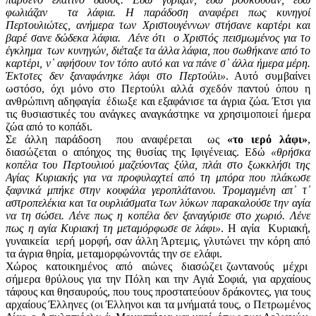
φωλιάζαν τα λάφια. Η παράδοση αναφέρει πως κυνηγοί
Περτουλιώτες, ανήμερα των Χριστουγέννων στήσανε καρτέρι και
βαρέ­ σανε δώδεκα λάφια. Λένε ότι ο Χριστός πεισμωμένος για το
έγκλημα των κυνηγών, διέταξε τα άλλα λάφια, που σωθήκανε από το
καρτέρι, ν᾽ αφήσουν τον τόπο αυτό και να πάνε σ᾽ άλλα ήμερα μέρη.
Έκτοτες δεν ξαναφάνηκε λάφι στο Περτούλι»
. Αυτό συμβαίνει
ωστόσο, όχι μόνο στο Περτούλι αλλά σχεδόν παντού όπου η
ανθρώπινη αδηφαγία έδιωξε και εξαφάνισε τα άγρια ζώα. Έτσι για
τις θυσιαστικές του ανάγκες αναγκάστηκε να χρησιμοποιεί ήμερα
ζώα από το κοπάδι.
Σε άλλη παράδοση που αναφέρεται ως
«το ιερό λάφι»
,
διασώζεται ο απόηχος της θυσίας της Ιφιγένειας. Εδώ
«θρήσκα
κοπέλα του Περτουλιού μαζεύοντας ξύλα, πλάι στο ξωκκλήσι της
Αγίας Κυριακής για να προφυλαχτεί από τη μπόρα που πλάκωσε
ξαφνικά μπήκε στην κουφάλα γεροπλάτανου. Τρομαγμένη απ᾽ τ᾽
αστροπελέκια και τα ουρλιάσματα των λύκων παρακαλούσε την αγία
να τη σώσει. Λένε πως η κοπέλα δεν ξαναγύρισε στο χωριό. Λένε
πως η αγία Κυριακή τη μεταμόρφωσε σε λάφι»
. Η αγία Κυριακή,
γυναικεία ιερή μορφή, σαν άλλη Άρτεμις, γλυτώνει την κόρη από
τα άγρια θηρία, μεταμορφώνοντάς την σε ελάφι.
Χώρος κατοικημένος από αιώνες διασώζει ζωντανούς μέχρι
σήμερα θρύλους για την Πόλη και την Αγιά Σοφιά, για αρχαίους
τάφους και θησαυρούς, που τους προστατεύουν δράκοντες, για τους
αρχαίους Έλληνες (οι Έλληνοι και τα μνήματά τους, ο Πετρωμένος