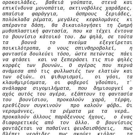
οροκοιλάδες, βα­θειά γούπατα, στενά και
επικίνδυνα μονοπάτια, ακτινοβόλες χαράδρες,
απαίσια φαράγγια, άσπρους ξεριάδες,
πολύκλαδα ρέματα, μεγάλες κεφαλομάνες κι
απέραντα δάση, θα δικαιολογήσει τη ζωηρή
μυθοπλαστική φαντασία, που κα­ τέχει έντονα
το βουνίσιο κάτοικό του. Δω ψηλά, σε τούτα
τα βουνά το πνεύμα εξεγείρεται
ποικιλότροπα, ο νους σπινθηροβολεί, η
φαντασία δουλεύει τόσο, ώστε πετώντας πάει
να φτάσει και να ξεπεράσει τις πιο ψηλές
κορφές των βουνών… Ο αγέρας που περνά
ανάμεσα από τις φυλλωσιές των ελατιών και
των οξιών… οι ψιθυρισμοί, οι γόοι, τα
κλαυθμιρίσματα, οι φοβεροί γδούποι, τ᾽
ανάλαφρα σιγομιλήματα, που δημιουργεί ο
αχός αυτός του αγέρα, εξάπτουν τη φαντασία
του βουνίσιου, προκαλούν χαρά, τέρψη,
ερεθίζουν συγκινούν προ­ καλούν φόβο… Οι
νερομάννες, τα ρέματα με τα νερά…
προκαλούν άλλους παράξενους ήχους, ο ένας
διαφορετικός από τον άλλο. Ο βουνίσιος
φαντάζεται να παθαίνει ψευδαισθήσεις, πως
βλέπει νεράιδες, πως ακούει κιόλας τα