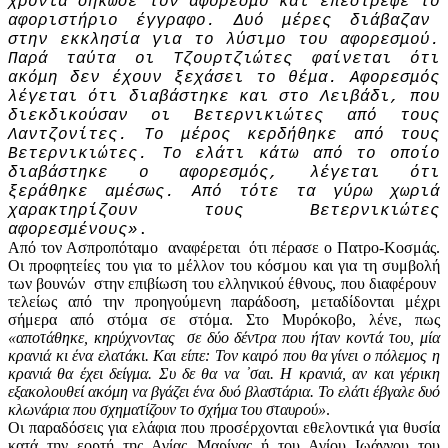
χρόνια σήκωσε τον αφορεσμό και επέστρεψε το
αφοριστήριο έγγραφο. Δυό μέρες διάβαζαν
στην εκκλησία για το λύσιμο του αφορεσμού.
Παρά ταύτα οι Τζουρτζιώτες φαίνεται ότι
ακόμη δεν έχουν ξεχάσει το θέμα. Αφορεσμός
λέγεται ότι διαβάστηκε και στο Λειβάδι, που
διεκδικούσαν οι Βετερνικιώτες από τους
Λαντζονίτες. Το μέρος κερδήθηκε από τους
Βετερνικιώτες. Το ελάτι κάτω από το οποίο
διαβάστηκε ο αφορεσμός, λέγεται ότι
ξεράθηκε αμέσως. Από τότε τα γύρω χωριά
χαρακτηρίζουν τους Βετερνικιώτες
αφορεσμένους»
.
Από τον Ασπροπόταμο αναφέρεται ότι πέρασε ο Πατρο-Κοσμάς.
Οι προφητείες του για το μέλλον του κόσμου και για τη συμβολή
των βουνών στην επιβίωση του ελληνικού έθνους, που διαφέρουν
τελείως από την προηγούμενη παράδοση, μεταδίδονται μέχρι
σήμερα από στόμα σε στόμα. Στο Μυρόκοβο, λένε, πως
«αποτάθηκε, κηρύχνοντας σε δύο δέντρα που ήταν κοντά του, μία
κρανιά κι ένα ελατάκι. Και είπε: Τον καιρό που θα γίνει ο πόλεμος η
κρανιά θα έχει δείγμα. Συ δε θα να ᾽σαι. Η κρανιά, αν και γέρικη
εξακολουθεί ακόμη να βγάζει ένα δυό βλαστάρια. Το ελάτι έβγαλε δυό
κλωνάρια που σχηματίζουν το σχήμα του σταυρού»
.
Οι παραδόσεις για ελάφια που προσέρχονται εθελοντικά για θυσία
κατά την εορτή της Αγίας Μαρίνας ή του Αγίου Ιωάννου του