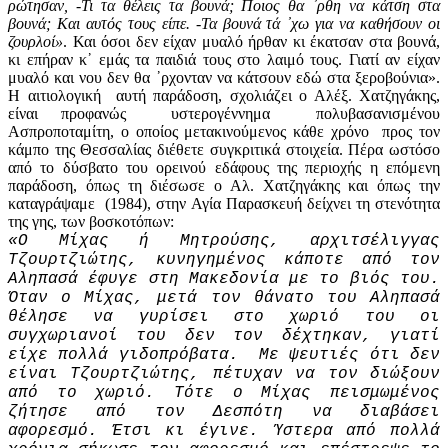
ρώτησαν, -Τι τα θέλεις τα βουνά; Ποιος θα ᾽ρθη να κάτση στα
βουνά; Και αυτός τους είπε. -Τα βουνά τά ᾽χω για να καθήσουν οι
ζουρλοί»
. Και όσοι δεν είχαν μυαλό ήρθαν κι έκατσαν στα βουνά,
κι επήραν κ᾽ εμάς τα παιδιά τους στο λαιμό τους. Γιατί αν είχαν
μυαλό και νου δεν θα ᾽ρχονταν να κάτσουν εδώ στα ξεροβούνια».
Η αιτιολογική αυτή παράδοση, σχολιάζει ο Αλέξ. Χατζηγάκης,
είναι προφανώς υστερογέννημα πολυβασανισμένου
Ασπροποταμίτη, ο οποίος μετακινούμενος κάθε χρόνο προς τον
κάμπο της Θεσσαλίας διέθετε συγκριτικά στοιχεία. Πέρα ωστόσο
από το δύσβατο του ορεινού εδάφους της περιοχής η επόμενη
παράδοση, όπως τη διέσωσε ο Αλ. Χατζηγάκης και όπως την
καταγράψαμε (1984), στην Αγία Παρασκευή δείχνει τη στενότητα
της γης, των βοσκοτόπων:
«Ο Μίχας ή Μητρούσης, αρχιτσέλιγγας
Τζουρτζιώτης, κυνηγημένος κάποτε από τον
Αληπασά έφυγε στη Μακεδονία με το βιός του.
Όταν ο Μίχας, μετά τον θάνατο του Αληπασά
θέλησε να γυρίσει στο χωριό του οι
συγχωριανοί του δεν τον δέχτηκαν, γιατί
είχε πολλά γιδοπρόβατα. Με ψευτιές ότι δεν
είναι Τζουρτζιώτης, πέτυχαν να τον διώξουν
από το χωριό. Τότε ο Μίχας πεισμωμένος
ζήτησε από τον Δεσπότη να διαβάσει
αφορεσμό. Έτσι κι έγινε. Ύστερα από πολλά