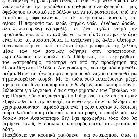
ζωή στην περιοχή, αν κρίνει κανείς και από τον μεγάλο αριθμό των
ναών αλλά και την προσπάθεια του ανθρώπου να αξιοποιήσει προς
όφελός του το φυσικό περιβάλλον και να το προστατεύσει από την
καταστροφή, αφιερώνοντάς το σε υπερφυσικές δυνάμεις και
αγίους. Η παρουσία των ιερών (πηγών, ναών, δένδρων, δασών,
αλσυλίων-κουριών) εξασφαλίζει ως ένα μεγάλο βαθμό την
προστασία τους από την ανθρώπινη βουλιμία. Ό,τι ανήκει σε άγιο
είναι ιερό και προστατεύεται. Η ανεξέλγκτη εξ άλλου υλοτομία
συνεπικουρούμενη από τις δυνατότητες μεταφοράς της ξυλείας
μέσω των των ποταμών οδήγησε στην καταστροφική
εκμετάλλευση των δασών. Ο Α. Philippson, που περιηγήθηκε
τον Ασπροπόταμο, παρατηρεί ότι από την προσάρτηση της
Θεσσαλίας στην Ελλάδα ο Ασπροπόταμος, που είχε πάντα μεγάλο
ρεύμα. Ήταν τα μόνο ποτάμι που μπορούσε να χρησιμοποιηθεί για
τη μεταφορά των κορμών. Με τον τρόπο αυτό μεταφέρονταν μέχρι
την ακτή του Ιονίου οι κορμοί των δένδρων, πoυ υλοτομούσαν οι
ξυλοκόποι για λογαριασμό των επιχειρηματιών των Τρικάλων και
της Πάτρας. Σύντομα, παρατηρεί ο Philippson, τα έλατα θα έχουν
εξαφανισθεί από την περιοχή: τα κωνοφόρα ήταν τα δένδρα που
χρησιμοποιούνταν περισσότερο, ενώ η οξυά ερχόταν σε δεύτερη
μοίρα. Ωστόσο και μέσα από τις καταστροφές, η αποψίλωση των
δασών στον Ασπροπόταμο δεν έχει προχωρήσει τόσο όσο θα
περίμενε κανείς. Η δυσκολία μεταφοράς έσωσε τα περισσότερα
δάση.
Παραδόσεις για κοσμικά φαινόμενα και αστερισμούς όπως η