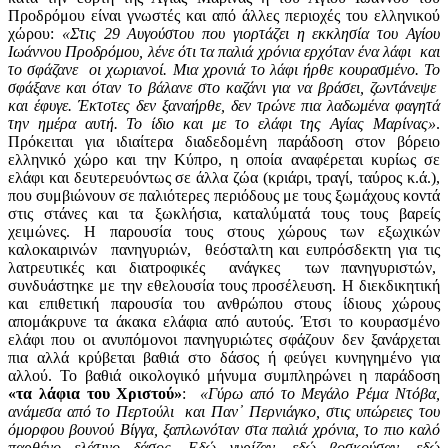
Προδρόμου είναι γνωστές και από άλλες περιοχές του ελληνικού
χώρου:
«Στις 29 Αυγούστου που γιορτάζει η εκκλησία του Αγίου
Ιωάννου Προδρόμου, λένε ότι τα παλιά χρόνια ερχόταν ένα λάφι και
το σφάζανε οι χωριανοί. Μια χρονιά το λάφι ήρθε κουρασμένο. Το
σφάξανε και όταν το βάλανε στο καζάνι για να βράσει, ζωντάνεψε
και έφυγε. Έκτοτες δεν ξαναήρθε, δεν τρώνε πια λαδωμένα φαγητά
την ημέρα αυτή. Το ίδιο και με το ελάφι της Αγίας Μαρίνας»
.
Πρόκειται για ιδιαίτερα διαδεδομένη παράδοση στον βόρειο
ελληνικό χώρο και την Κύπρο, η οποία αναφέρεται κυρίως σε
ελάφι και δευτερευόντως σε άλλα ζώα (κριάρι, τραγί, ταύρος κ.ά.),
που συμβιώνουν σε παλιότερες περιόδους με τους ξωμάχους κοντά
στις στάνες και τα ξωκλήσια, καταλύματά τους τους βαρείς
χειμώνες. Η παρουσία τους στους χώρους των εξωχικών
καλοκαιρινών πανηγυριών, θεόσταλτη και ευπρόσδεκτη για τις
λατρευτικές και διατροφικές ανάγκες των πανηγυριστών,
συνδυάστηκε με την εθελουσία τους προσέλευση. Η διεκδικητική
και επιθετική παρουσία του ανθρώπου στους ίδιους χώρους
απομάκρυνε τα άκακα ελάφια από αυτούς. Έτσι το κουρασμένο
ελάφι που οι ανυπόμονοι πανηγυριώτες σφάζουν δεν ξανάρχεται
πια αλλά κρύβεται βαθιά στο δάσος ή φεύγει κυνηγημένο για
αλλού. Το βαθιά οικολογικό μήνυμα συμπληρώνει η παράδοση
«τα λάφια του Χριστού»
:
«Γύρω από το Μεγάλο Ρέμα Ντόβα,
ανάμεσα από το Περτούλι και Παν᾽ Περνιάγκο, στις υπώρειες του
όμορφου βουνού Βίγγα, ξαπλωνόταν στα παλιά χρόνια, το πιο καλό
παρθένο ελάτινο δάσος. Εδώ γυρίζαν, εδώ βοσκούσαν, εδώ