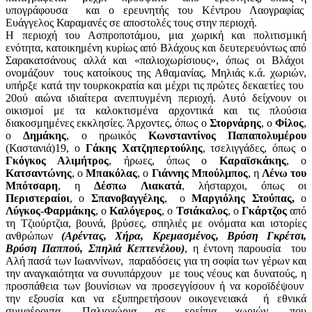
υπογράφουσα και ο ερευνητής του Κέντρου Λαογραφίας
Ευάγγελος Καραμανές σε αποστολές τους στην περιοχή.
Η περιοχή του Ασπροποτάμου, μια χωρική και πολιτισμική
ενότητα, κατοικημένη κυρίως από Βλάχους και δευτερευόντως από
Σαρακατσάνους αλλά και «παλιοχωρίσιους», όπως οι Βλάχοι
ονομάζουν τους κατοίκους της Αθαμανίας, Μηλιάς κ.ά. χωριών,
υπήρξε κατά την τουρκοκρατία και μέχρι τις πρώτες δεκαετίες του
20ού αιώνα ιδιαίτερα ανεπτυγμένη περιοχή. Αυτό δείχνουν οι
οικισμοί με τα καλοκτισμένα αρχοντικά και τις πλούσια
διακοσμημένες εκκλησίες. Άρχοντες, όπως ο
Στορνάρης
, ο
Φίλος
,
ο
Δημάκης
, ο ηρωικός
Κωνσταντίνος Παπαπολυμέρου
(Καστανιά)19, ο
Γάκης Χατζηπερτούλης
, τσελιγγάδες, όπως ο
Γκόγκος Αλιμήτρος
, ήρωες, όπως ο
Καραϊσκάκης
, ο
Κατσαντώνης
, ο
Μπακόλας
, ο
Γιάννης Μπούλμπος
, η
Λένω του
Μπότσαρη
, η
Δέσπω Λιακατά
, λήσταρχοι, όπως οι
Περιστεραίοι
, ο
Σπανοβαγγέλης
, ο
Μαργιόλης Στούπας,
ο
Λύγκος-Φαρμάκης
, ο
Καλόγερος
, ο
Τσιάκαλος
, ο
Γκάρτζος
από
τη Τζιούρτζια, βουνά, βρύσες, σπηλιές με ονόματα και ιστορίες
ανθρώπων
(Αρέντας, Χήρα, Κρεμασμένος, Βρύση Γκρέτσι,
Βρύση Παππού, Σπηλιά Κεπτενέλου)
, η έντονη παρουσία του
Αλή πασά των Ιωαννίνων, παραδόσεις για τη σοφία των γέρων και
την αναγκαιότητα να συνυπάρχουν με τους νέους και δυνατούς, η
προσπάθεια των βουνίσιων να προσεγγίσουν ή να κοροϊδέψουν
την εξουσία και να εξυπηρετήσουν οικογενειακά ή εθνικά
συμφέροντα, Παλιοχώρια σε ερείπια χωριών, που