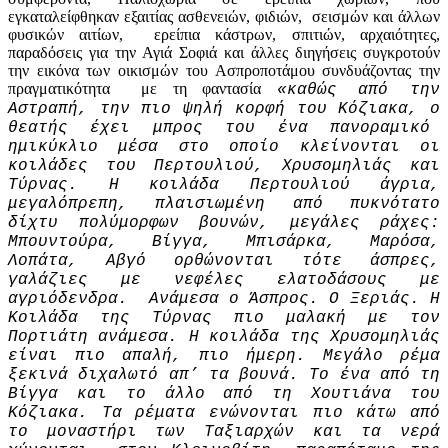
εγκαταλείφθηκαν εξαιτίας ασθενειών, φιδιών, σεισμών και άλλων
φυσικών αιτίων, ερείπια κάστρων, σπιτιών, αρχαιότητες,
παραδόσεις για την Αγιά Σοφιά και άλλες διηγήσεις συγκροτούν
την εικόνα των οικισμών του Ασπροποτάμου συνδυάζοντας την
πραγματικότητα με τη φαντασία
«καθώς από την
Αστραπή, την πιο ψηλή κορφή του Κόζιακα, ο
θεατής έχει μπρος του ένα πανοραμικό
ημικύκλιο μέσα στο οποίο κλείνονται οι
κοιλάδες του Περτουλιού, Χρυσομηλιάς και
Τύρνας. Η κοιλάδα Περτουλιού άγρια,
μεγαλόπρεπη, πλαισιωμένη από πυκνότατο
δίχτυ πολύμορφων βουνών, μεγάλες ράχες:
Μπουντούρα, Βίγγα, Μπισάρκα, Μαρόσα,
Λοπάτα, Αβγό ορθώνονται τότε άσπρες,
γαλάζιες με νεφέλες ελατοδάσους με
αγριόδενδρα. Ανάμεσα ο Άσπρος. Ο Ξεριάς. Η
Κοιλάδα της Τύρνας πιο μαλακή με τον
Πορτιάτη ανάμεσα. Η κοιλάδα της Χρυσομηλιάς
είναι πιο απαλή, πιο ήμερη. Μεγάλο ρέμα
ξεκινά διχαλωτό απ’ τα βουνά. Το ένα από τη
Βίγγα και το άλλο από τη Χουτιάνα του
Κόζιακα. Τα ρέματα ενώνονται πιο κάτω από
το μοναστήρι των Ταξιαρχών και τα νερά