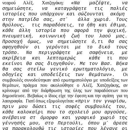
νεαρού Αλέξ. Χατζηγάκη:
«Να μαζέψτε, να
σημειώσητε, να καταγράψητε τις παλιές
ιστορίες που υπάρχουν και σώζουνται ακόμη
στην πατρίδα σας, στ᾽ άλλα χωριά. Τους
θρύλους, τις παραδόσεις, τα ήθη και έθιμα,
κάθε άλλη ιστορία που αφορά την ψυχική,
πνευματική, κοινωνική ζωή του λαού μας.
Προσοχή όμως, να σημειώσητε ό,τι θα σας
αφηγηθούν οι γερόντοι με το δικό τους
τρόπο. Να περιγράψητε με σαφήνεια, με
ακρίβεια και λεπτομερώς κάθε τι που
εκείνοι θα σας διηγηθούν. Με τον Βασ. Βήκα
θα σας στείλω γενικό ερωτηματολόγιο, με
Οι
οδηγίες και υποδείξεις των θεμάτων»
.
συμβουλές συνοδεύτηκαν από ερωτηματολόγιο με υποδείξεις των
θεμάτων, πράγμα που ακολούθησε ο Αλέξ. Χατζηγάκης, αν
κρίνουμε από την διάρθρωση της ύλης των παραδόσεων που
δημοσίευσε. Βεβαίως ο ίδιος είχε την έφεση και την αγάπη για τη
λαογραφία. Γιατί όπως εξομολογείται:
«πριν τον γνωρίσω,
πριν μου δώσει τις σοφές συμβουλές του,
κάθε καλοκαίρι που το σχολειό μου αργούσε,
ανέβαινα στ όμορφο και γραφικό χωριό της
γέννησής μου, στο Περτούλι, όπου μ᾽ άρεσε
να παρακολουθώ τις ιστορίες που λέγανε οι