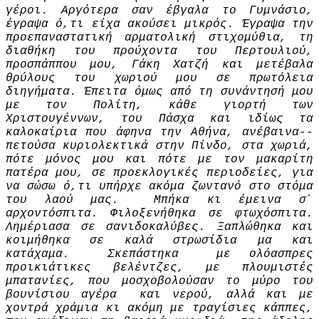
γέροι. Αργότερα σαν έβγαλα το Γυμνάσιο,
έγραψα ό,τι είχα ακούσει μικρός. Έγραψα την
προεπαναστατική αρματολική στιχομύθια, τη
διαθήκη του προύχοντα του Περτουλιού,
προσπάππου μου, Γάκη Χατζή και μετέβαλα
θρύλους του χωριού μου σε πρωτόλεια
διηγήματα. Έπει­τα όμως από τη συνάντησή μου
με τον Πολίτη, κάθε γιορτή των
Χριστουγέννων, του Πάσχα και ιδίως τα
καλοκαίρια που άφηνα την Αθήνα, ανέβαινα-­
πετούσα κυριολεκτικά­ στην Πίνδο, στα χωριά,
πότε μόνος μου και πότε με τον μακαρίτη
πατέρα μου, σε προεκλογικές περιοδείες, για
να σώσω ό,τι υπήρχε ακόμα ζωντανό στο στόμα
του λαού μας. Μπήκα κι έμεινα σ᾽
αρχοντόσπιτα. Φιλοξενήθηκα σε φτωχόσπιτα.
Λημέριασα σε σανιδοκαλύβες. Ξαπλώθηκα και
κοιμήθηκα σε καλά στρωσίδια μα και
κατάχαμα. Σκεπάστηκα με ολόασπρες
προικιάτικες βελέντζες, με πλουμιστές
μπατανίες, που μοσχοβολούσαν το μύρο του
βουνίσιου αγέρα και νερού, αλλά και με
χοντρά χράμια κι ακόμη με τραγίσιες κάππες,