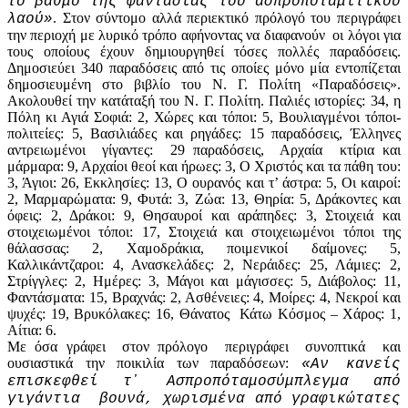
το βαθμό της φαντασίας του ασπροποταμίτικου
. Στον σύντομο αλλά περιεκτικό πρόλογό του περιγράφει
λαού»
την περιοχή με λυρικό τρόπο αφήνοντας να διαφανούν οι λόγοι για
τους οποίους έχουν δημιουργηθεί τόσες πολλές παραδόσεις.
Δημοσιεύει 340 παραδόσεις από τις οποίες μόνο μία εντοπίζεται
δημοσιευμένη στο βιβλίο του Ν. Γ. Πολίτη «Παραδόσεις».
Ακολουθεί την κατάταξή του Ν. Γ. Πολίτη. Παλιές ιστορίες: 34, η
Πόλη κι Αγιά Σοφιά: 2, Χώρες και τόποι: 5, Βουλιαγμένοι τόποι-
πολιτείες: 5, Βασιλιάδες και ρηγάδες: 15 παραδόσεις, Έλληνες
αντρειωμένοι γίγαντες: 29 παραδόσεις, Αρχαία κτίρια και
μάρμαρα: 9, Αρχαίοι θεοί και ήρωες: 3, Ο Χριστός και τα πάθη του:
3, Άγιοι: 26, Εκκλησίες: 13, Ο ουρανός και τ’ άστρα: 5, Οι καιροί:
2, Μαρμαρώματα: 9, Φυτά: 3, Ζώα: 13, Θηρία: 5, Δράκοντες και
όφεις: 2, Δράκοι: 9, Θησαυροί και αράπηδες: 3, Στοιχειά και
στοιχειωμένοι τόποι: 17, Στοιχειά και στοιχειωμένοι τόποι της
θάλασσας: 2, Χαμοδράκια, ποιμενικοί δαίμονες: 5,
Καλλικάντζαροι: 4, Ανασκελάδες: 2, Νεράιδες: 25, Λάμιες: 2,
Στρίγγλες: 2, Ημέρες: 3, Μάγοι και μάγισσες: 5, Διάβολος: 11,
Φαντάσματα: 15, Βραχνάς: 2, Ασθένειες: 4, Μοίρες: 4, Νεκροί και
ψυχές: 19, Βρυκόλακες: 16, Θάνατος Κάτω Κόσμος – Χάρος: 1,
Αίτια: 6.
Με όσα γράφει στον πρόλογο περιγράφει συνοπτικά και
ουσιαστικά την ποικιλία των παραδόσεων:
«Αν κανείς
επισκεφθεί τ᾽ Ασπροπόταμο­σύμπλεγμα από
γιγάντια βουνά, χωρισμένα από γραφικώτατες