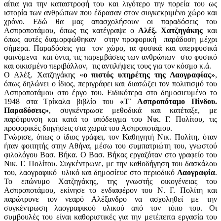
αίτια για την καταστροφή του και λιγότερο την πορεία του ως
ιστορία των ανθρώπων που έδρασαν στον συγκεκριμένο χώρο και
χρόνο. Εδώ θα μας απασχολήσουν οι παραδόσεις του
Ασπροποτάμου, όπως τις κατέγραψε ο
Αλέξ. Χατζηγάκης
και
όπως αυτές διαμορφώθηκαν στην προφορική παράδοση μέχρι
σήμερα. Παραδόσεις για τον χώρο, τα φυσικά και υπερφυσικά
φαινόμενα και όντα, τις παρεμβάσεις των ανθρώπων στο φυσικό
και οικισμένο περιβάλλον, τις αντιλήψεις τους για τον κόσμο κ.ά.
Ο Αλέξ. Χατζηγάκης «
ο πιστός υπηρέτης της Λαογραφίας»
,
όπως δηλώνει ο ίδιος, περιγράφει και διασώζει τον πολιτισμό του
Ασπροποτάμου στο έργο του. Ειδικότερα στο δημοσιευμένο το
1948 στα Τρίκαλα βιβλίο του
«Τ᾽ Ασπροπόταμο Πίνδου.
Παραδόσεις»
, συγκέντρωσε μεθοδικά και κατέταξε, με
παρότρυνση και κατά το υπόδειγμα του Νικ. Γ. Πολίτου, τις
προφορικές διηγήσεις στα χωριά του Ασπροποτάμου.
Γνώρισε, όπως ο ίδιος γράφει, τον Καθηγητή Νικ. Πολίτη, όταν
ήταν φοιτητής στην Αθήνα, μέσω του συμπατριώτη του, γνωστού
φιλολόγου Βασ. Βήκα. Ο Βασ. Βήκας εργαζόταν στο γραφείο του
Νικ. Γ. Πολίτου. Συγκέντρωνε, με την καθοδήγηση του δασκάλου
του, λαογραφικό υλικό και δημοσίευε στο περιοδικό
Λαογραφία
.
Το επώνυμο Χατζηγάκης, της γνωστής οικογένειας του
Ασπροποτάμου, εκίνησε το ενδιαφέρον του Ν. Γ. Πολίτη και
παρώτρυνε τον νεαρό Αλέξανδρο να ασχοληθεί με την
συγκέντρωση λαογραφικού υλικού από τον τόπο του. Οι
συμβουλές του είναι καθοριστικές για την μετέπειτα εργασία του