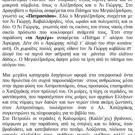
μακρινά σύμβολα, όπως ο Αλέξανδρος και ο Άι Γιώργης. Στο
Δραγοβίστι ο θρύλος αναφέρεται στο Πάτημα του Μεγαλέξανδρου,
γνωστό ως
«Πατμασιάου»
. Εδώ ο Μεγαλέξανδρος συγχέεται με
τον Άι Γιώργη. Καβαλλάρηδες, νέοι, ωραίοι και πολεμιστές και οι
δύο. Ο Άι Γιώργης, γνωστός από τις εικόνες του στους ναούς είναι
οικείο πρόσωπο που κυκλοφορεί ανάμεσά τους. Έτσι στην
παράδοση
«το Λιγκέρι»
αναφέρεται
«Πάτημα τ᾽ αλόγου του
Άιγιώργη. Λένε ότι ο Αιγιώργης πότιζε τ᾽ άλογό του στην κοπάνα
αυτή. Οι χωριάτες πολλές φορές είδανε τον Άι Γιώργη καβάλλα στ᾽
άλογό του να περνά σαν αστραπή και να χάνεται στο ελάτινο
δάσος»
. Ο Μεγαλέξανδρος άφησε μόνο τα ίχνη από το πάτημα του
αλόγου του.
Μια μεγάλη κατηγορία διηγήσεων αφορά στα υπερφυσικά όντα
που θρυλείται ότι συχνά παρουσιάζονταν στους ανθρώπους μέσα
στην άγρια φύση του Ασπροποτάμου, όπως προσφυώς επισημαίνει
ο Χατζηγάκης στον πρόλογό του. Οι μοίρες, η τύχη, οι νεράιδες, τα
φαντάσματα, που παραπέμπουν στις μοίρες των αρχαίων Ελλήνων
και στις νύμφες των δασών και των νερών είναι ακόμη ζωντανές
στον Ασπροπόταμο, τουλάχιστον όταν ο Αλ. Χατζηγάκης
συγκεντρώνει τις πληροφορίες για το βιβλίο του.
Στο Πετρούλι οι νεράιδες ή Καλομοίρες (Καλότ᾽χες) βγαίνουν,
σύμφωνα με την παράδοση, από τις σπηλιές και το δάσος, όταν
βραδυάσει, και κατεβαίνουν στο ποτάμι. Λούζονται, πλέκουν τις
μακριές πλεξούδες τους, ανάβουν φωτιές, γνέθουν μαλλί με