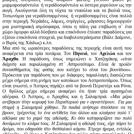
μαρμαροσφόντυλα ή νεραϊδοσφόντυλα κι ύστερα χορεύουν ως την
αυγή. Ακούγονται όλη τη νύχτα τα νταούλια και τα βιολιά τους.
Τοπωνύμια για νεραϊδοπαρμένους ή νεραϊδοπαρμένες είναι πολλά
στην περιοχή. Νεράιδες, λάμιες, στρίγγλες, μάγισσες δημιουργούν
μια μυστηριακή ατμόσφαιρα, όπου η πάλη για επιβίωση σ᾽ ένα
χώρο όμορφο αλλά δύσβατο και επικίνδυνο έπλασε παραδόσεις για
εξίσου επικίνδυνα στοιχειά, για διαβολοπεράσματα (Βάλε Δαίμονε,
ο Βιρός της Χάιδως) κ.λπ.
Μια από τις ωραιότερες παραδόσεις της περιοχής είναι αυτή που
αναφέρεται στα τρία ποτάμια. Τον
Πηνειό
, τον
Αχελώο
και τον
Άραχθο
. Η παράδοση, όπως σημειώνει ο Χατζηγάκης
«είναι
διάχυτη και παραλλαγμένη στ᾽ Ασπροπόταμο. Είναι δε προϊόν
συναισθήματος της φύσης που κατέχει το είναι του βουνίσιου»
.
Πρόκειται για παράδοση που με διάφορες παραλλαγές διασώζεται
μέχρι σήμερα στη μνήμη των κατοίκων του Ασπροποτάμου. Όπως
είναι γνωστό, ο Άσπρος πηγάζει από τα βουνά Περιστέρι και Ρόνα.
Ο θρύλος μέχρι σήμερα αναφέρει ότι ήταν τρία αγαπημένα
αδέρφια. Ο Άσπρος, ο Άραχθος και η Σαλαμπριά.
«Μια μέρα
ανέβηκαν στην κορυφή του Περιστεριού για ν αγναντέψουν. Για μια
στιγμή η Σαλαμπριά χάθηκε. Τα παιδιά ανήσυχα σπεύσανε να τη
βρουν, τρέχοντας το ένα αντίθετα του άλλου και κλαίγανε πολύ τ᾽
αδέλφια για το χαμό της αδελφής. Κι όσο κατηφορίζανε πιο πολύ
δυνάμωνε το κλάμα τους. Η Σαλαμπριά η αδελφή τους, είχε πάρει το
δρόμο, που οδηγούσε στο θεσσαλικό κάμπο. Έτρεχε ήρεμα, εντελώς