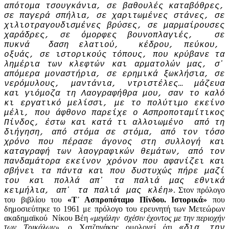
απότομα τσουγκάνια, σε βαθουλές καταβόθρες,
σε παγερά σπήλια, σε χαριτωμένες στάνες, σε
χιλιοτραγουδισμένες βρύσες, σε μαρμαίρουσες
χαράδρες, σε όμορφες βουνοπλαγιές, σε
πυκνά δαση ελατιού, κέδρου, πεύκου,
οξυάς, σε ιστορικούς τόπους, που κρύβανε τα
λημέρια των κλεφτών και αρματολών μας, σ᾽
απόμερα μοναστήρια, σε ερημικά ξωκλήσια, σε
νερόμυλους, μαντάνια, ντριστέλες… μάζευα
και γιόμοζα τη Λαογραφήθρα μου, σαν το καλό
κι εργατικό μελίσσι, με το πολύτιμο εκείνο
μέλι, που άφθονο παρείχε ο Ασπροποταμίτικος
Πίνδος, έστω και κατά τι αλλοιωμένο από τη
διήγηση, από στόμα σε στόμα, από τον τόσο
χρόνο που πέρασε άγονος στη συλλογή και
καταγραφή των λαογραφικών θεμάτων, από τον
πανδαμάτορα εκείνον χρόνον που αφανίζει και
σβήνει τα πάντα και που δυστυχώς πήρε μαζί
του και πολλά απ᾽ τα παλιά μας εθνικά
. Στον πρόλογο
κειμήλια, απ᾽ τα παλιά μας κλέη»
του βιβλίου του
«Τ᾽ Ασπροπόταμο Πίνδου. Ιστορικά»
που
δημοσιεύτηκε το 1961 με πρόλογο του ερευνητή των Μετεώρων
ακαδημαϊκού Νίκου Βέη
«μεγάλην σχέσιν έχοντος με την περιοχήν
των Τρικάλων»
, ο Χατζηγάκης ομολογεί ότι
«δια την