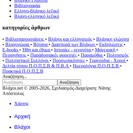
Βλάχικη Γλώσσα
Βιβλιογραφία
Ελληνο-βλάχικο λεξικό
Βλαχο-ελληνικό λεξικό
κατηγορίες άρθρων
•
Βιβλιοπαρουσιάσεις
•
Βλάχοι και ελληνισμός
•
Βλάχικη γλώσσα
•
Βλαχοχώρια
•
Βότανα
•
Διασπορά των Βλάχων
•
Εκδηλώσεις
•
E-books
•
Ήθη και έθιμα
•
Ιστορίες - γεγονότα
•
Μαγειρική
•
Περιηγήσεις
•
Παραδοσιακές φορεσιές
•
Παραμύθια
•
Πολιτισμός
•
Πολιτιστικοί Συλλόγοι
•
Προσωπικότητες
•
Τραγούδια - Χοροί
•
Δελτία τύπου Π.Ο.Π.Σ.Β & Π.Β.Α
•
Ημερολόγια Π.Ο.Π.Σ.Β
•
Πρακτικά Π.Ο.Π.Σ.Β
Αναζήτηση...
Αναζήτηση
Βλάχοι.net © 2005-2026, Σχεδιασμός-Διαχείριση: Νάνης
Απόστολος
Χάρτης
Αρχική
Βλάχοι