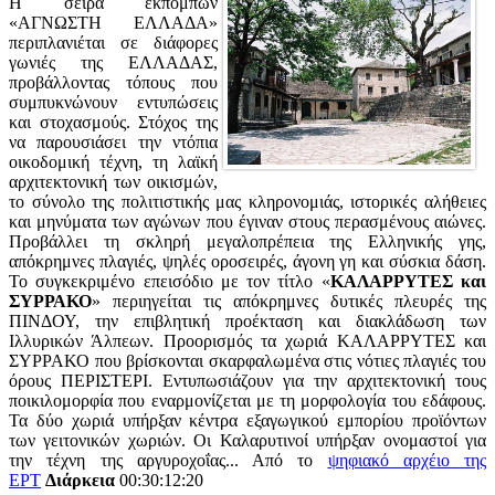
Η σειρά εκπομπών
«ΑΓΝΩΣΤΗ ΕΛΛΑΔΑ»
περιπλανιέται σε διάφορες
γωνιές της ΕΛΛΑΔΑΣ,
προβάλλοντας τόπους που
συμπυκνώνουν εντυπώσεις
και στοχασμούς. Στόχος της
να παρουσιάσει την ντόπια
οικοδομική τέχνη, τη λαϊκή
αρχιτεκτονική των οικισμών,
το σύνολο της πολιτιστικής μας κληρονομιάς, ιστορικές αλήθειες
και μηνύματα των αγώνων που έγιναν στους περασμένους αιώνες.
Προβάλλει τη σκληρή μεγαλοπρέπεια της Ελληνικής γης,
απόκρημνες πλαγιές, ψηλές οροσειρές, άγονη γη και σύσκια δάση.
Το συγκεκριμένο επεισόδιο με τον τίτλο «
ΚΑΛΑΡΡΥΤΕΣ και
ΣΥΡΡΑΚΟ
» περιηγείται τις απόκρημνες δυτικές πλευρές της
ΠΙΝΔΟΥ, την επιβλητική προέκταση και διακλάδωση των
Ιλλυρικών Άλπεων. Προορισμός τα χωριά ΚΑΛΑΡΡΥΤΕΣ και
ΣΥΡΡΑΚΟ που βρίσκονται σκαρφαλωμένα στις νότιες πλαγιές του
όρους ΠΕΡΙΣΤΕΡΙ. Εντυπωσιάζουν για την αρχιτεκτονική τους
ποικιλομορφία που εναρμονίζεται με τη μορφολογία του εδάφους.
Τα δύο χωριά υπήρξαν κέντρα εξαγωγικού εμπορίου προϊόντων
των γειτονικών χωριών. Οι Καλαρυτινοί υπήρξαν ονομαστοί για
την τέχνη της αργυροχοΐας... Από το
ψηφιακό αρχέιο της
ΕΡΤ
Διάρκεια
00:30:12:20