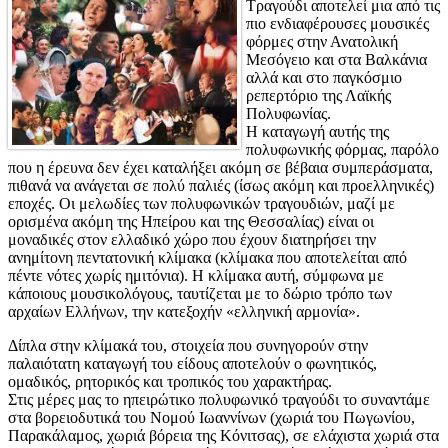
Τραγούδι αποτελεί μια από τις
πιο ενδιαφέρουσες μουσικές
φόρμες στην Ανατολική
Μεσόγειο και στα Βαλκάνια
αλλά και στο παγκόσμιο
ρεπερτόριο της Λαϊκής
Πολυφωνίας.
Η καταγωγή αυτής της
πολυφωνικής φόρμας, παρόλο
που η έρευνα δεν έχει καταλήξει ακόμη σε βέβαια συμπεράσματα,
πιθανά να ανάγεται σε πολύ παλιές (ίσως ακόμη και προελληνικές)
εποχές. Οι μελωδίες των πολυφωνικών τραγουδιών, μαζί με
ορισμένα ακόμη της Ηπείρου και της Θεσσαλίας) είναι οι
μοναδικές στον ελλαδικό χώρο που έχουν διατηρήσει την
ανημίτονη πεντατονική κλίμακα (κλίμακα που αποτελείται από
πέντε νότες χωρίς ημιτόνια). Η κλίμακα αυτή, σύμφωνα με
κάποιους μουσικολόγους, ταυτίζεται με το δώριο τρόπο των
αρχαίων Ελλήνων, την κατεξοχήν «ελληνική αρμονία».
Δίπλα στην κλίμακά του, στοιχεία που συνηγορούν στην
παλαιότατη καταγωγή του είδους αποτελούν ο φωνητικός,
ομαδικός, ρητορικός και τροπικός του χαρακτήρας.
Στις μέρες μας το ηπειρώτικο πολυφωνικό τραγούδι το συναντάμε
στα βορειοδυτικά του Νομού Ιωαννίνων (χωριά του Πωγωνίου,
Παρακάλαμος, χωριά βόρεια της Κόνιτσας), σε ελάχιστα χωριά στα