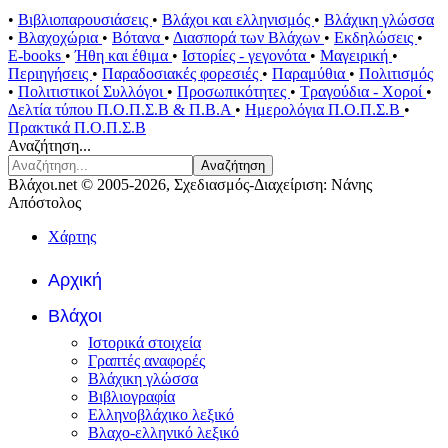
•
Βιβλιοπαρουσιάσεις
•
Βλάχοι και ελληνισμός
•
Βλάχικη γλώσσα
•
Βλαχοχώρια
•
Βότανα
•
Διασπορά των Βλάχων
•
Εκδηλώσεις
•
E-books
•
Ήθη και έθιμα
•
Ιστορίες - γεγονότα
•
Μαγειρική
•
Περιηγήσεις
•
Παραδοσιακές φορεσιές
•
Παραμύθια
•
Πολιτισμός
•
Πολιτιστικοί Συλλόγοι
•
Προσωπικότητες
•
Τραγούδια - Χοροί
•
Δελτία τύπου Π.Ο.Π.Σ.Β & Π.Β.Α
•
Ημερολόγια Π.Ο.Π.Σ.Β
•
Πρακτικά Π.Ο.Π.Σ.Β
Αναζήτηση...
Αναζήτηση
Βλάχοι.net © 2005-2026, Σχεδιασμός-Διαχείριση: Νάνης
Απόστολος
Χάρτης
Αρχική
Βλάχοι
Ιστορικά στοιχεία
Γραπτές αναφορές
Βλάχικη γλώσσα
Βιβλιογραφία
Ελληνοβλάχικο λεξικό
Βλαχο-ελληνικό λεξικό