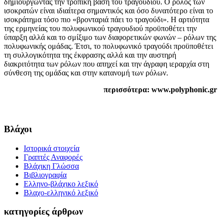
δημιουργώντας την τροπική βάση του τραγουδιού. Ο ρόλος των
ισοκρατών είναι ιδιαίτερα σημαντικός και όσο δυνατότερο είναι το
ισοκράτημα τόσο πιο «βρονταριά πάει το τραγούδι». Η αρτιότητα
της ερμηνείας του πολυφωνικού τραγουδιού προϋποθέτει την
ύπαρξη αλλά και το σμίξιμο των διαφορετικών φωνών – ρόλων της
πολυφωνικής ομάδας. Έτσι, το πολυφωνικό τραγούδι προϋποθέτει
τη συλλογικότητα της έκφρασης αλλά και την αυστηρή
διακριτότητα των ρόλων που απηχεί και την άγραφη ιεραρχία στη
σύνθεση της ομάδας και στην κατανομή των ρόλων.
περισσότερα: www.polyphonic.gr
Βλάχοι
Ιστορικά στοιχεία
Γραπτές Αναφορές
Βλάχικη Γλώσσα
Βιβλιογραφία
Ελληνο-βλάχικο λεξικό
Βλαχο-ελληνικό λεξικό
κατηγορίες άρθρων