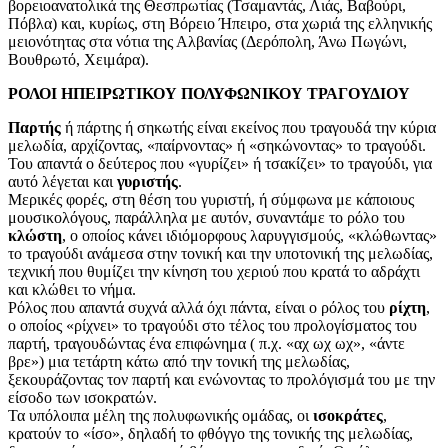
βορειοανατολικά της Θεσπρωτίας (Τσαμαντάς, Λιάς, Βαβούρι,
Πόβλα) και, κυρίως, στη Βόρειο Ήπειρο, στα χωριά της ελληνικής
μειονότητας στα νότια της Αλβανίας (Δερόπολη, Άνω Πωγώνι,
Βουθρωτό, Χειμάρα).
ΡΟΛΟΙ ΗΠΕΙΡΩΤΙΚΟΥ ΠΟΛΥΦΩΝΙΚΟΥ ΤΡΑΓΟΥΔΙΟΥ
Παρτής
ή πάρτης ή σηκωτής είναι εκείνος που τραγουδά την κύρια
μελωδία, αρχίζοντας, «παίρνοντας» ή «σηκώνοντας» το τραγούδι.
Του απαντά ο δεύτερος που «γυρίζει» ή τσακίζει» το τραγούδι, για
αυτό λέγεται και
γυριστής
.
Μερικές φορές, στη θέση του γυριστή, ή σύμφωνα με κάποιους
μουσικολόγους, παράλληλα με αυτόν, συναντάμε το ρόλο του
κλώστη
, ο οποίος κάνει ιδιόμορφους λαρυγγισμούς, «κλώθωντας»
το τραγούδι ανάμεσα στην τονική και την υποτονική της μελωδίας,
τεχνική που θυμίζει την κίνηση του χεριού που κρατά το αδράχτι
και κλώθει το νήμα.
Ρόλος που απαντά συχνά αλλά όχι πάντα, είναι ο ρόλος του
ρίχτη
,
ο οποίος «ρίχνει» το τραγούδι στο τέλος του προλογίσματος του
παρτή, τραγουδώντας ένα επιφώνημα ( π.χ. «αχ ωχ ωχ», «άντε
βρε») μια τετάρτη κάτω από την τονική της μελωδίας,
ξεκουράζοντας τον παρτή και ενώνοντας το προλόγισμά του με την
είσοδο των ισοκρατών.
Τα υπόλοιπα μέλη της πολυφωνικής ομάδας, οι
ισοκράτες
,
κρατούν το «ίσο», δηλαδή το φθόγγο της τονικής της μελωδίας,