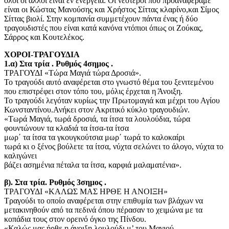
όλοι οι άλλοι είναι εν ενεργεία. Οι νεότεροι που προαναφέραμε
είναι οι Κώστας Μανούσης και Χρήστος Σίττας κλαρίνο,και Σίμος
Σίττας βιολί. Στην κομπανία συμμετέχουν πάντα ένας ή δύο
τραγουδιστές που είναι κατά κανόνα ντόπιοι όπως οι Ζούκας,
Σάρρος και Κουτελέκος.
ΧΟΡΟΙ-ΤΡΑΓΟΥΔΙΑ
1.α) Στα τρία . Ρυθμός 4σημος .
ΤΡΑΓΟΥΔΙ «Τώρα Μαγιά τώρα Δροσιά».
Το τραγούδι αυτό αναφέρεται στο γνωστό θέμα του ξενιτεμένου
που επιστρέφει στον τόπο του, μόλις έρχεται η Άνοιξη.
Το τραγούδι λεγόταν κυρίως την Πρωτομαγιά και μέχρι του Αγίου
Κωνσταντίνου.Ανήκει στον Ακριτικό κύκλο τραγουδιών.
«Τωρά Μαγιά, τωρά δροσιά, τα ίτσα τα λουλούδια, τώρα
φουντώνουν τα κλαδιά τα ίτσα-τα ίτσα
μωρ΄ τα ίτσα τα γκουγκούτσια μωρ΄ τωρά το καλοκαίρι
τωρά κι ο ξένος βούλετε τα ίτσα, νύχτα σελώνει το άλογο, νύχτα το
καλιγώνει
βάζει ασημένια πέταλα τα ίτσα, καρφιά μαλαματένια».
β). Στα τρία. Ρυθμός 3σημος .
ΤΡΑΓΟΥΔΙ «ΚΑΛΩΣ ΜΑΣ ΗΡΘΕ Η ΑΝΟΙΞΗ»
Τραγούδι το οποίο αναφέρεται στην επιθυμία των βλάχων να
μετακινηθούν από τα πεδινά όπου πέρασαν το χειμώνα με τα
κοπάδια τους στον ορεινό όγκο της Πίνδου.
«Καλώς μας ήρθε η άνοιξη λουλούδι μ’ του Μαγιού