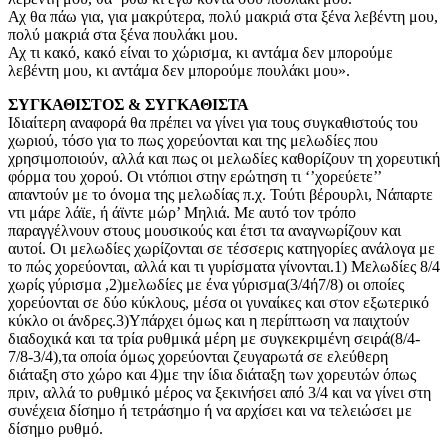
Αχ θα πάω για, για μακρύτερα, πολύ μακριά στα ξένα λεβέντη μου,
πολύ μακριά στα ξένα πουλάκι μου.
Αχ τι κακό, κακό είναι το χώρισμα, κι αντάμα δεν μπορούμε
λεβέντη μου, κι αντάμα δεν μπορούμε πουλάκι μου».
ΣΥΓΚΑΘΙΣΤΟΣ & ΣΥΓΚΑΘΙΣΤΑ
Ιδιαίτερη αναφορά θα πρέπει να γίνει για τους συγκαθιστούς του
χωριού, τόσο για το πως χορεύονται και της μελωδίες που
χρησιμοποιούν, αλλά και πως οι μελωδίες καθορίζουν τη χορευτική
φόρμα του χορού. Οι ντόπιοι στην ερώτηση τι ‘’χορεύετε’’
απαντούν με το όνομα της μελωδίας π.χ. Τούτι βέρουρλι, Νάπαρτε
ντι μάρε λάϊε, ή άϊντε μώρ’ Μηλιά. Με αυτό τον τρόπο
παραγγέλνουν στους μουσικούς και έτσι τα αναγνωρίζουν και
αυτοί. Οι μελωδίες χωρίζονται σε τέσσερις κατηγορίες ανάλογα με
το πώς χορεύονται, αλλά και τι γυρίσματα γίνονται.1) Μελωδίες 8/4
χωρίς γύρισμα ,2)μελωδίες με ένα γύρισμα(3/4ή7/8) οι οποίες
χορεύονται σε δύο κύκλους, μέσα οι γυναίκες και στον εξωτερικό
κύκλο οι άνδρες.3)Υπάρχει όμως και η περίπτωση να παιχτούν
διαδοχικά και τα τρία ρυθμικά μέρη με συγκεκριμένη σειρά(8/4-
7/8-3/4),τα οποία όμως χορεύονται ζευγαρωτά σε ελεύθερη
διάταξη στο χώρο και 4)με την ίδια διάταξη των χορευτών όπως
πριν, αλλά το ρυθμικό μέρος να ξεκινήσει από 3/4 και να γίνει στη
συνέχεια δίσημο ή τετράσημο ή να αρχίσει και να τελειώσει με
δίσημο ρυθμό.