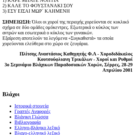
1) KAΡΕ ΜΠΑΤΕ ΝΟΠΤΙΑ
2) ΚΑΛΕ ΤΟ ΦΟΥΣΤΑΝΑΚΙ ΣΟΥ
3) ΕΣΥ ΕΙΣΑΙ ΜΩΡ΄ ΚΑΗΜΕΝΗ
ΣΗΜΕΙΩΣΗ:
Όλοι οι χοροί της περιοχής χορεύονται σε κυκλικό
σχήμα σε δύο ομάδες ομόκεντρες. Εξωτερικά ο κύκλος των
αντρών και εσωτερικά ο κύκλος των γυναικών.
Εξαίρεση αποτελούν τα λεγόμενα «Συγκαθιστά» τα οποία
χορεύονται ελεύθερα στο χώρο σε ζευγάρια.
Πλίτσης Αναστάσιος Καθηγητής Φ.Α - Χοροδιδάκαλος
Κουτσούφλιανη Τρικάλων - Χοροί και Ρυθμοί
3o Σεμινάριο Βλάχικων Παραδοσιακών Χορών, Σέρρες, 28-29
Απριλίου 2001
Βλάχοι
Ιστορικά στοιχεία
Γραπτές Αναφορές
Βλάχικη Γλώσσα
Βιβλιογραφία
Ελληνο-βλάχικο λεξικό
Βλαχο-ελληνικό λεξικό