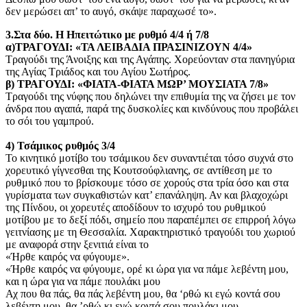
δεν μερώσει απ’ το αυγό, σκάψε παραχωσέ το».
3.Στα δύο. Η Ηπειτώτικο με ρυθμό 4/4 ή 7/8
α)ΤΡΑΓΟΥΔΙ: «ΤΑ ΛΕΙΒΑΔΙΑ ΠΡΑΣΙΝΙΖΟΥΝ 4/4»
Τραγούδι της Άνοιξης και της Αγάπης. Χορεύονταν στα πανηγύρια
της Αγίας Τριάδος και του Αγίου Σωτήρος.
β) ΤΡΑΓΟΥΔΙ: «ΦΙΑΤΑ-ΦΙΑΤΑ ΜΩΡ’ ΜΟΥΣΙΑΤΑ 7/8»
Τραγούδι της νύφης που δηλώνει την επιθυμία της να ζήσει με τον
άνδρα που αγαπά, παρά της δυσκολίες και κινδύνους που προβάλει
το σόι του γαμπρού.
4) Τσάμικος ρυθμός 3/4
To κινητικό μοτίβο του τσάμικου δεν συναντιέται τόσο συχνά στο
χορευτικό γίγνεσθαι της Κουτσούφλιανης, σε αντίθεση με το
ρυθμικό που το βρίσκουμε τόσο σε χορούς στα τρία όσο και στα
γυρίσματα των συγκαθιστών κατ’ επανάληψη. Αν και βλαχοχώρι
της Πίνδου, οι χορευτές αποδίδουν το ισχυρό του ρυθμικού
μοτίβου με το δεξί πόδι, σημείο που παραπέμπει σε επιρροή λόγω
γειτνίασης με τη Θεσσαλία. Χαρακτηριστικό τραγούδι του χωριού
με αναφορά στην ξενιτιά είναι το
«Ήρθε καιρός να φύγουμε».
«Ήρθε καιρός να φύγουμε, ορέ κι ώρα για να πάμε λεβέντη μου,
και η ώρα για να πάμε πουλάκι μου
Αχ που θα πάς, θα πάς λεβέντη μου, θα ‘ρθώ κι εγώ κοντά σου
λεβέντη μου, θα ’ρθώ κι εγώ κοντά σου πουλάκι μου.