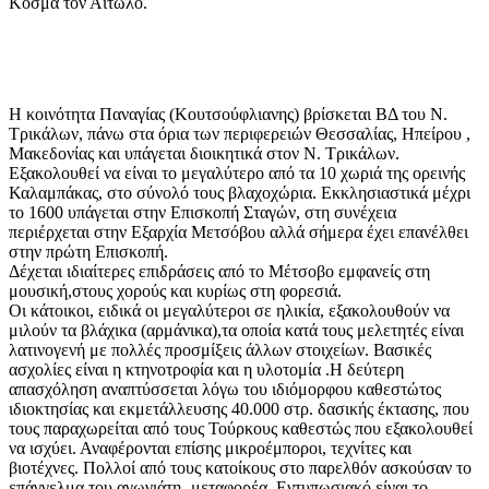
Κοσμά τον Αιτωλό.
Η κοινότητα Παναγίας (Κουτσούφλιανης) βρίσκεται ΒΔ του Ν.
Τρικάλων, πάνω στα όρια των περιφερειών Θεσσαλίας, Ηπείρου ,
Μακεδονίας και υπάγεται διοικητικά στον Ν. Τρικάλων.
Εξακολουθεί να είναι το μεγαλύτερο από τα 10 χωριά της ορεινής
Καλαμπάκας, στο σύνολό τους βλαχοχώρια. Εκκλησιαστικά μέχρι
το 1600 υπάγεται στην Επισκοπή Σταγών, στη συνέχεια
περιέρχεται στην Εξαρχία Μετσόβου αλλά σήμερα έχει επανέλθει
στην πρώτη Επισκοπή.
Δέχεται ιδιαίτερες επιδράσεις από το Μέτσοβο εμφανείς στη
μουσική,στους χορούς και κυρίως στη φορεσιά.
Οι κάτοικοι, ειδικά οι μεγαλύτεροι σε ηλικία, εξακολουθούν να
μιλούν τα βλάχικα (αρμάνικα),τα οποία κατά τους μελετητές είναι
λατινογενή με πολλές προσμίξεις άλλων στοιχείων. Βασικές
ασχολίες είναι η κτηνοτροφία και η υλοτομία .Η δεύτερη
απασχόληση αναπτύσσεται λόγω του ιδιόμορφου καθεστώτος
ιδιοκτησίας και εκμετάλλευσης 40.000 στρ. δασικής έκτασης, που
τους παραχωρείται από τους Τούρκους καθεστώς που εξακολουθεί
να ισχύει. Αναφέρονται επίσης μικροέμποροι, τεχνίτες και
βιοτέχνες. Πολλοί από τους κατοίκους στο παρελθόν ασκούσαν το
επάγγελμα του αγωγιάτη- μεταφορέα. Εντυπωσιακό είναι το