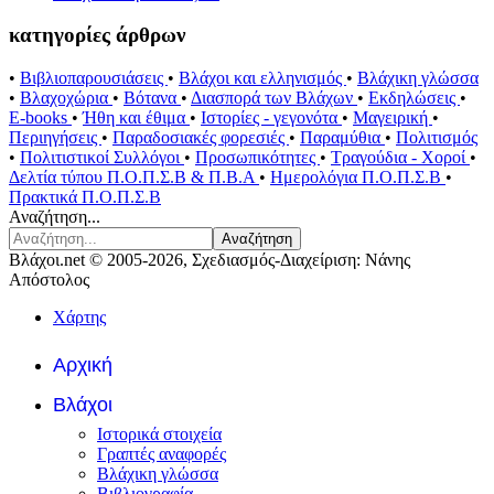
κατηγορίες άρθρων
•
Βιβλιοπαρουσιάσεις
•
Βλάχοι και ελληνισμός
•
Βλάχικη γλώσσα
•
Βλαχοχώρια
•
Βότανα
•
Διασπορά των Βλάχων
•
Εκδηλώσεις
•
E-books
•
Ήθη και έθιμα
•
Ιστορίες - γεγονότα
•
Μαγειρική
•
Περιηγήσεις
•
Παραδοσιακές φορεσιές
•
Παραμύθια
•
Πολιτισμός
•
Πολιτιστικοί Συλλόγοι
•
Προσωπικότητες
•
Τραγούδια - Χοροί
•
Δελτία τύπου Π.Ο.Π.Σ.Β & Π.Β.Α
•
Ημερολόγια Π.Ο.Π.Σ.Β
•
Πρακτικά Π.Ο.Π.Σ.Β
Αναζήτηση...
Αναζήτηση
Βλάχοι.net © 2005-2026, Σχεδιασμός-Διαχείριση: Νάνης
Απόστολος
Χάρτης
Αρχική
Βλάχοι
Ιστορικά στοιχεία
Γραπτές αναφορές
Βλάχικη γλώσσα
Βιβλιογραφία