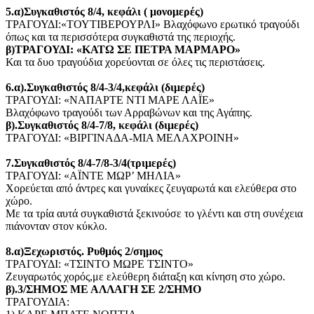
5.α)Συγκαθιστός 8/4, κεφάλι ( μονομερές)
ΤΡΑΓΟΥΔΙ:«ΤΟΥΤΙΒΕΡΟΥΡΛΙ» Βλαχόφωνο ερωτικό τραγούδι
όπως και τα περισσότερα συγκαθιστά της περιοχής.
β)ΤΡΑΓΟΥΔΙ: «ΚΑΤΩ ΣΕ ΠΕΤΡΑ ΜΑΡΜΑΡΟ»
Και τα δυο τραγούδια χορεύονται σε όλες τις περιστάσεις.
6.α).Συγκαθιστός 8/4-3/4,κεφάλι (διμερές)
ΤΡΑΓΟΥΔΙ: «ΝΑΠΑΡΤΕ ΝΤΙ ΜΑΡΕ ΛΑΪΕ»
Βλαχόφωνο τραγούδι των Αρραβώνων και της Αγάπης.
β).Συγκαθιστός 8/4-7/8, κεφάλι (διμερές)
ΤΡΑΓΟΥΔΙ: «ΒΙΡΓΙΝΑΔΑ-ΜΙΑ ΜΕΛΑΧΡΟΙΝΗ»
7.Συγκαθιστός 8/4-7/8-3/4(τριμερές)
ΤΡΑΓΟΥΔΙ: «ΑΪΝΤΕ ΜΩΡ’ ΜΗΛΙΑ»
Χορεύεται από άντρες και γυναίκες ζευγαρωτά και ελεύθερα στο
χώρο.
Με τα τρία αυτά συγκαθιστά ξεκινούσε το γλέντι και στη συνέχεια
πιάνονταν στον κύκλο.
8.α)Ξεχωριστός. Ρυθμός 2/σημος
ΤΡΑΓΟΥΔΙ: «ΤΣΙΝΤΟ ΜΩΡΕ ΤΣΙΝΤΟ»
Ζευγαρωτός χορός,με ελεύθερη διάταξη και κίνηση στο χώρο.
β).3/ΣΗΜΟΣ ΜΕ ΑΛΛΑΓΗ ΣΕ 2/ΣΗΜΟ
ΤΡΑΓΟΥΔΙΑ: