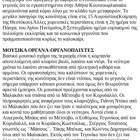
γεγονός ότι οι εγκατεστημένοι στην Αθήνα Κουτσουφλιαναίοι
ασχολούνται κατά κύριο λόγο με το κλάδο των μεταφορών. Το
μεγάλο πανηγύρι της κοινότητας είναι στις 15 Αυγούστου(Κοίμηση
της Θεοτόκου).Άλλες χορευτικές περιστάσεις είναι η 2η ημέρα του
Πάσχα, του Αγίου Πνεύματος,8 Σεπτεμβρίου ημέρα εορτασμού της
πολιούχου εκκλησίας και τα κοινωνικά γεγονότα που
πραγματοποιούνται κυρίως το καλοκαίρι.
ΜΟΥΣΙΚΑ ΟΡΓΑΝΑ-ΟΡΓΑΝΟΠΑΙΧΤΕΣ
Βασικό μουσικό σχήμα της περιοχής είναι η κομπανία
αποτελούμενη από κλαρίνο βιολί, λαούτο και ντέφι. Τα νεότερα
χρόνια το λαούτο αντικαθίσταται από ηλεκτρική κιθάρα και
αρμόνιο. Οι οργανοπαίχτες που καλύπτουν τις χορευτικές
περιστάσεις της κοινότητας δεν είναι ντόπιοι, παρά το γεγονός ότι
σήμερα υπάρχουν κάποιοι μουσικοί, που όμως δεν θεωρούνται
αρκετά έμπειροι. Οι μουσικοί προέρχονται κυρίως από το
Μαλακάσι και σπάνια από το Μέτσοβο ή τον Κορυδαλλό. Οι
πληροφορητές μας αναφέρουν τους κλαριτζήδες, Γιάννη Ντόκο από
το Μαλακάσι που δεν ζει πια ήταν ο παλιότερος και μονιμότερος
και κοντά του μαθήτευσαν όλοι οι νεότεροι. Αυτοί είναι ο
Αυγερινός Μπάος από το Μέτσοβο, ο Ευθύμιος Τεγονίκος από τον
Κορυδαλλό, και οι Κυριάκος Κωστούλας , Στέργιος Τσούτσος
γνωστός ως ΄΄Μάσσος΄΄, Τάκης Μπέκας, και Κων/νος Δημητρούλας
όλοι από το Μαλακάσι. Εκτός από τον Τεγονίκο που δεν ζει πια