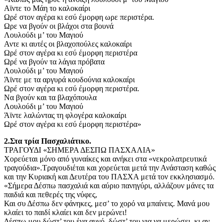
Αϊντε το Μάη το καλοκαίρι
Ωρέ στον αγέρα κι εσύ έμορφη ωρε περιστέρα.
Ωρε να βγούν οι βλάχοι στα βουνά
Λουλούδι μ’ του Μαγιού
Αντε κι αυτές οι βλαχοπούλες καλοκαίρι
Ωρέ στον αγέρα κι εσύ έμορφη περιστέρα
Ωρέ να βγούν τα λάγια πρόβατα
Λουλούδι μ’ του Μαγιού
Άϊντε με τα αργυρά κουδούνια καλοκαίρι
Ωρέ στον αγέρα κι εσύ έμορφη περιστέρα.
Να βγούν και τα βλαχόπουλα
Λουλούδι μ’ του Μαγιού
Άϊντε λαλώντας τη φλογέρα καλοκαίρι
Ωρέ στον αγέρα κι εσύ έμορφη περιστέρα»
2.Στα τρία Πασχαλιάτικο.
ΤΡΑΓΟΥΔΙ «ΣΗΜΕΡΑ ΔΕΣΠΩ ΠΑΣΧΑΛΙΑ»
Χορεύεται μόνο από γυναίκες και ανήκει στα «νεκρολατρευτικά
τραγούδια».Τραγουδιέται και χορεύεται μετά την Ανάσταση καθώς
και την Κυριακή και Δευτέρα του ΠΑΣΧΑ μετά τον εκκλησιασμό.
«Σήμερα Δέσπω πασχαλιά και αύριο πανηγύρι, αλλάζουν μάνες τα
παιδιά και πεθερές της νύφες,
Και συ Δέσπω δεν φάνηκες, μεσ’ το χορό να μπαίνεις. Μανά μου
κλαίει το παιδί κλαίει και δεν μερώνει!
Δέσπω μου δώστ’ του ένα αυγό, δώστ’ του για να μερώσει, κι αν