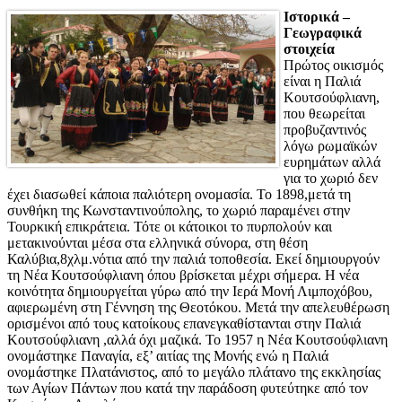
Ιστορικά –
Γεωγραφικά
στοιχεία
Πρώτος οικισμός
είναι η Παλιά
Κουτσούφλιανη,
που θεωρείται
προβυζαντινός
λόγω ρωμαϊκών
ευρημάτων αλλά
για το χωριό δεν
έχει διασωθεί κάποια παλιότερη ονομασία. Το 1898,μετά τη
συνθήκη της Κωνσταντινούπολης, το χωριό παραμένει στην
Τουρκική επικράτεια. Τότε οι κάτοικοι το πυρπολούν και
μετακινούνται μέσα στα ελληνικά σύνορα, στη θέση
Καλύβια,8χλμ.νότια από την παλιά τοποθεσία. Εκεί δημιουργούν
τη Νέα Κουτσούφλιανη όπου βρίσκεται μέχρι σήμερα. Η νέα
κοινότητα δημιουργείται γύρω από την Ιερά Μονή Λιμποχόβου,
αφιερωμένη στη Γέννηση της Θεοτόκου. Μετά την απελευθέρωση
ορισμένοι από τους κατοίκους επανεγκαθίστανται στην Παλιά
Κουτσούφλιανη ,αλλά όχι μαζικά. Το 1957 η Νέα Κουτσούφλιανη
ονομάστηκε Παναγία, εξ’ αιτίας της Μονής ενώ η Παλιά
ονομάστηκε Πλατάνιστος, από το μεγάλο πλάτανο της εκκλησίας
των Αγίων Πάντων που κατά την παράδοση φυτεύτηκε από τον