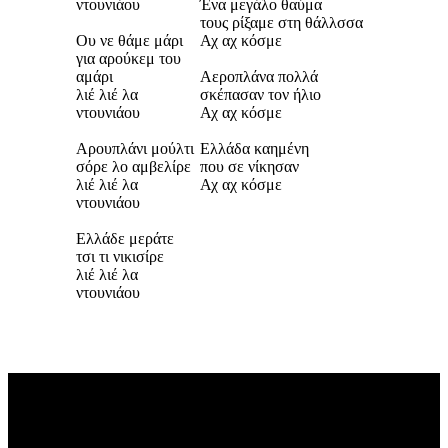
ντουνιάου
Ένα μεγάλο θαύμα
τους ρίξαμε στη θάλλσσα
Ου νε θάμε μάρι
Αχ αχ κόσμε
για αρούκεμ του
αμάρι
Αεροπλάνα πολλά
λιέ λιέ λα
σκέπασαν τον ήλιο
ντουνιάου
Αχ αχ κόσμε
Αρουπλάνι μούλτι
Ελλάδα καημένη
σόρε λο αμβελίρε
που σε νίκησαν
λιέ λιέ λα
Αχ αχ κόσμε
ντουνιάου
Ελλάδε μεράτε
τσι τι νικισίρε
λιέ λιέ λα
ντουνιάου