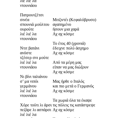
λιέ λιέ λα
ντουνιάου
Πατρουτζέτσι
σινέα
Μιτζιντέι (Κεφαλόβρυσο)
σπουνιά μούλτου
αγαπημένο
ουρούτε
ήσουν μια χαρά
λιέ λιέ λα
Αχ αχ κόσμε
ντουνιάου
Το έτος 40 (χρονιά)
Ντιτ βατάνι
έδειχνε πολύ άσχημο
ανόστε
Αχ αχ κόσμε
τζέσερ σνι μούτε
λιέ λιέ λα
Από τα μέρη μας
ντουνιάου
είπαν να μας διώξουν
Αχ αχ κόσμε
Νι βίνι ταλιάνου
σ’ μα νιπόι
Μας ήρθε ο Ιταλός
γερμάνου
και πιο μετά ο Γερμανός
λιέ λιέ λα
Αχ αχ κόσμε
ντουνιάου
Τα χωριά όλα τα έκαψε
Χόρε τούτι λι άρσι
τις πόλεις τις κατάστρεψε
πεζάρε λι ασπάρσι
Αχ αχ κόσμε
λιέ λιέ λα