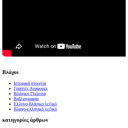
Βλάχοι
Ιστορικά στοιχεία
Γραπτές Αναφορές
Βλάχικη Γλώσσα
Βιβλιογραφία
Ελληνο-βλάχικο λεξικό
Βλαχο-ελληνικό λεξικό
κατηγορίες άρθρων