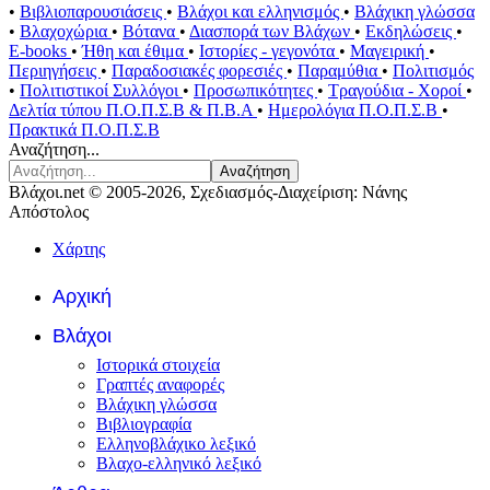
•
Βιβλιοπαρουσιάσεις
•
Βλάχοι και ελληνισμός
•
Βλάχικη γλώσσα
•
Βλαχοχώρια
•
Βότανα
•
Διασπορά των Βλάχων
•
Εκδηλώσεις
•
E-books
•
Ήθη και έθιμα
•
Ιστορίες - γεγονότα
•
Μαγειρική
•
Περιηγήσεις
•
Παραδοσιακές φορεσιές
•
Παραμύθια
•
Πολιτισμός
•
Πολιτιστικοί Συλλόγοι
•
Προσωπικότητες
•
Τραγούδια - Χοροί
•
Δελτία τύπου Π.Ο.Π.Σ.Β & Π.Β.Α
•
Ημερολόγια Π.Ο.Π.Σ.Β
•
Πρακτικά Π.Ο.Π.Σ.Β
Αναζήτηση...
Αναζήτηση
Βλάχοι.net © 2005-2026, Σχεδιασμός-Διαχείριση: Νάνης
Απόστολος
Χάρτης
Αρχική
Βλάχοι
Ιστορικά στοιχεία
Γραπτές αναφορές
Βλάχικη γλώσσα
Βιβλιογραφία
Ελληνοβλάχικο λεξικό
Βλαχο-ελληνικό λεξικό