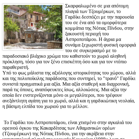
Σκαρφαλωμένο σε μια απότομη
πλαγιά των Τζουμέρκων, το
Γαρδίκι δεσπόζει με την παρουσία
του σε ένα από τα ομορφότερα
κομμάτια της Νότιας Πίνδου, στην
ξακουστή περιοχή του
Ασπροποτάμου. Η άγρια μα
συνάμα ξεχωριστή φυσική ομορφιά
του σε συγκερασμό με το
παραδοσιακό βλάχικο χρώμα του καθιστούν το χωριό αληθινή
πρόκληση, τόσο για τον ξένο επισκέπτη όσο και για τον ντόπιο
παραθεριστή.
Υπό το φως μάλιστα της αξιόλογης ιστορικότητας του χώρου, αλλά
και της πολυποίκιλης παράδοσης που συντηρεί, το "τρανό" Γαρδίκι
συνιστά πραγματικά μια αξία. Μια αξία σταθερή και διαχρονική,
παρά τις όποιες, αναπόφευκτες ίσως, αλλοιώσεις. Μια αξία την
οποία δεν ενστερνίζονται μόνο οι μεγαλύτεροι, που τρέφουν
ανεξάντλητη αγάπη για το χωριό, αλλά και η γαρδικιώτικη νεολαία,
η βάσιμη ελπίδα του χωριού για το μέλλον.
Το Γαρδίκι του Ασπροποτάμου, είναι χτισμένο στην αγκαλιά του
ορεινού όγκου της Κακαρδίτσας των Αθαμανικών ορέων
(Τζουμέρκων) της Νότιας Πίνδου, για την ακρίβεια στην