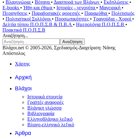
•
Βλαχοχώρια
•
Βότανα
•
Διασπορά των Βλάχων
•
Εκδηλώσεις
•
E-books
•
Ήθη και έθιμα
•
Ιστορίες - γεγονότα
•
Μαγειρική
•
Περιηγήσεις
•
Παραδοσιακές φορεσιές
•
Παραμύθια
•
Πολιτισμός
•
Πολιτιστικοί Συλλόγοι
•
Προσωπικότητες
•
Τραγούδια - Χοροί
•
Δελτία τύπου Π.Ο.Π.Σ.Β & Π.Β.Α
•
Ημερολόγια Π.Ο.Π.Σ.Β
•
Πρακτικά Π.Ο.Π.Σ.Β
Αναζήτηση...
Αναζήτηση
Βλάχοι.net © 2005-2026, Σχεδιασμός-Διαχείριση: Νάνης
Απόστολος
Χάρτης
Αρχική
Βλάχοι
Ιστορικά στοιχεία
Γραπτές αναφορές
Βλάχικη γλώσσα
Βιβλιογραφία
Ελληνοβλάχικο λεξικό
Βλαχο-ελληνικό λεξικό
Άρθρα