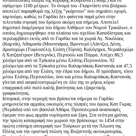
νοτιανατολική πλαγιά της κορυφής Κουρούνα (1988μ.) και σε
υψόμετρο 1100 μέτρων. Το όνομά του -Γκαρντίστι στα βλάχικα-
αποτελεί παραφθορά της λέξης "γκάρντου" που σημαίνει οχυρό,
ταμπούρο, καθώς το Γαρδίκι δεν φαίνεται παρά μόνο στην
τελευταία στροφή του δρόμου ακόμη και σήμερα. Αποτελεί
δημοτικό διαμέρισμα του δήμου Αιθήκων του Νομού Τρικάλων, ο
οποίος δημιουργήθηκε στα πλαίσια του σχεδίου Καποδίστριας και
περιλαμβάνει εκτός από το Γαρδίκι και τα χωριά Αγ. Νικόλαος
(Καμνάι), Αθαμανία (Μουτσιάρα), Βροντερό (Λάντζο), Δέση,
Δροσοχώρι (Τυφλοσέλι), Ελάτη (Τύρνα), Καλόγηροι, Νεραϊδοχώρι
ή Χατζηπέτριον (Βετερνίκ), Περτούλι και Πύρρα. Απέχει 80,5
χιλιόμετρα από τα Τρίκαλα μέσω Ελάτης-Περτουλίου, 92
χιλιόμετρα από τα Τρίκαλα μέσω Καλαμπάκας-Καστανιάς και 47,5
χιλιόμετρα από την Ελάτη, την έδρα του δήμου. Η πρόσβαση, τόσο
μέσω Ελάτης-Περτουλίου, όσο και μέσω Καλαμπάκας-Καστανιάς
γίνεται από ασφαλτοστρωμένη σε όλο της το μήκος κύρια
επαρχιακή οδό πολύ καλής βατότητας και εξαιρετικής
γραφικότητας.
Ιστορικά, στην περιοχή που βρίσκεται σήμερα το Γαρδίκι
μνημονεύεται αρχαίος οικισμός στις πλαγιές του όρους Καπ Γκρας
(Νεράιδα) υπό τον βασιλιά Αθάμα. Προπολεμικά ανασκαφές
έφεραν στο φως αρχαία νομίσματα και ξίφη. Στα νεότερα χρόνια,
την πρώτη καταγραφή του χωριού την βρίσκουμε το 1454 στην
πρώτη επίσημη απογραφή των Τούρκων μετά την Άλωση της
Πόλης και την οριστική πτώση της Βυζαντινής αυτοκρατορίας.