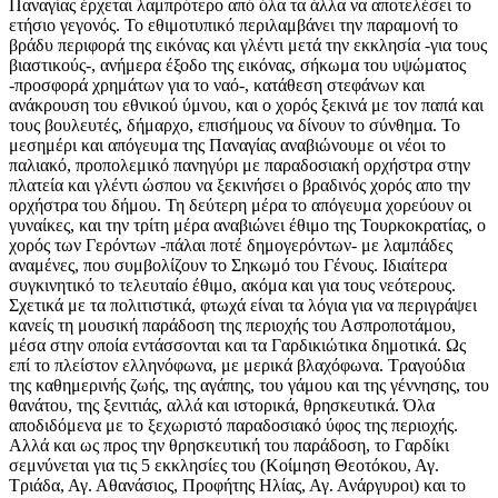
Παναγίας έρχεται λαμπρότερο από όλα τα άλλα να αποτελέσει το
ετήσιο γεγονός. Το εθιμοτυπικό περιλαμβάνει την παραμονή το
βράδυ περιφορά της εικόνας και γλέντι μετά την εκκλησία -για τους
βιαστικούς-, ανήμερα έξοδο της εικόνας, σήκωμα του υψώματος
-προσφορά χρημάτων για το ναό-, κατάθεση στεφάνων και
ανάκρουση του εθνικού ύμνου, και ο χορός ξεκινά με τον παπά και
τους βουλευτές, δήμαρχο, επισήμους να δίνουν το σύνθημα. Το
μεσημέρι και απόγευμα της Παναγίας αναβιώνουμε οι νέοι το
παλιακό, προπολεμικό πανηγύρι με παραδοσιακή ορχήστρα στην
πλατεία και γλέντι ώσπου να ξεκινήσει ο βραδινός χορός απο την
ορχήστρα του δήμου. Τη δεύτερη μέρα το απόγευμα χορεύουν οι
γυναίκες, και την τρίτη μέρα αναβιώνει έθιμο της Τουρκοκρατίας, ο
χορός των Γερόντων -πάλαι ποτέ δημογερόντων- με λαμπάδες
αναμένες, που συμβολίζουν το Σηκωμό του Γένους. Ιδιαίτερα
συγκινητικό το τελευταίο έθιμο, ακόμα και για τους νεότερους.
Σχετικά με τα πολιτιστικά, φτωχά είναι τα λόγια για να περιγράψει
κανείς τη μουσική παράδοση της περιοχής του Ασπροποτάμου,
μέσα στην οποία εντάσσονται και τα Γαρδικιώτικα δημοτικά. Ως
επί το πλείστον ελληνόφωνα, με μερικά βλαχόφωνα. Τραγούδια
της καθημερινής ζωής, της αγάπης, του γάμου και της γέννησης, του
θανάτου, της ξενιτιάς, αλλά και ιστορικά, θρησκευτικά. Όλα
αποδιδόμενα με το ξεχωριστό παραδοσιακό ύφος της περιοχής.
Αλλά και ως προς την θρησκευτική του παράδοση, το Γαρδίκι
σεμνύνεται για τις 5 εκκλησίες του (Κοίμηση Θεοτόκου, Αγ.
Τριάδα, Αγ. Αθανάσιος, Προφήτης Ηλίας, Αγ. Ανάργυροι) και το