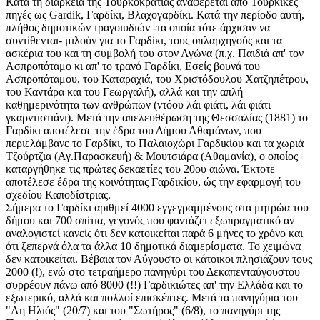
Κατά τη διάρκεια της Τουρκοκρατίας αναφέρεται από Τουρκικές
πηγές ως Gardik, Γαρδίκι, Βλαχογαρδίκι. Κατά την περίοδο αυτή,
πλήθος δημοτικών τραγοιυδιών -τα οποία τότε άρχισαν να
συντίθενται- μιλούν για το Γαρδίκι, τους οπλαρχηγούς και τα
ασκέρια του και τη συμβολή του στον Αγώνα (π.χ. Παιδιά απ' τον
Ασπροπόταμο κι απ' το τρανό Γαρδίκι, Εσείς βουνά του
Ασπροπόταμου, του Καταραχιά, του Χριστόδουλου Χατζηπέτρου,
του Καντάρα και του Γεωργαλή), αλλά και την απλή
καθημερινότητα των ανθρώπων (ντόου λάι φιάτι, λάι φιάτι
γκαρντιστιάνι). Μετά την απελευθέρωση της Θεσσαλίας (1881) το
Γαρδίκι αποτέλεσε την έδρα του Δήμου Αθαμάνων, που
περιελάμβανε το Γαρδίκι, το Παλαιοχώρι Γαρδικίου και τα χωριά
Τζούρτζια (Αγ.Παρασκευή) & Μουτσιάρα (Αθαμανία), ο οποίος
καταργήθηκε τις πρώτες δεκαετίες του 20ου αιώνα. Έκτοτε
αποτέλεσε έδρα της κοινότητας Γαρδικίου, ώς την εφαρμογή του
σχεδίου Καποδίστριας.
Σήμερα το Γαρδίκι αριθμεί 4000 εγγεγραμμένους στα μητρώα του
δήμου και 700 σπίτια, γεγονός που φαντάζει εξωπραγματικό αν
αναλογιστεί κανείς ότι δεν κατοικείται παρά 6 μήνες το χρόνο και
ότι ξεπερνά όλα τα άλλα 10 δημοτικά διαμερίσματα. Το χειμώνα
δεν κατοικείται. Βέβαια τον Αύγουστο οι κάτοικοι πλησιάζουν τους
2000 (!), ενώ στο τετραήμερο πανηγύρι του Δεκαπενταύγουστου
συρρέουν πάνω από 8000 (!!) Γαρδικιώτες απ' την Ελλάδα και το
εξωτερικό, αλλά και πολλοί επισκέπτες. Μετά τα πανηγύρια του
"Αη Ηλιός" (20/7) και του "Σωτήρος" (6/8), το πανηγύρι της