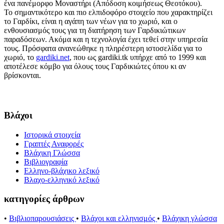
ένα πανέμορφο Μοναστήρι (Απόδοση κοιμήσεως Θεοτόκου).
Το σημαντικότερο και πιο ελπιδοφόρο στοιχείο που χαρακτηρίζει
το Γαρδίκι, είναι η αγάπη των νέων για το χωριό, και ο
ενθουσιασμός τους για τη διατήρηση των Γαρδικιώτικων
παραδόσεων. Ακόμα και η τεχνολογία έχει τεθεί στην υπηρεσία
τους. Πρόσφατα ανανεώθηκε η πληρέστερη ιστοσελίδα για το
χωριό, το
gardiki.net
, που ως gardiki.tk υπήρχε από το 1999 και
αποτέλεσε κόμβο για όλους τους Γαρδικιώτες όπου κι αν
βρίσκονται.
Βλάχοι
Ιστορικά στοιχεία
Γραπτές Αναφορές
Βλάχικη Γλώσσα
Βιβλιογραφία
Ελληνο-βλάχικο λεξικό
Βλαχο-ελληνικό λεξικό
κατηγορίες άρθρων
•
Βιβλιοπαρουσιάσεις
•
Βλάχοι και ελληνισμός
•
Βλάχικη γλώσσα