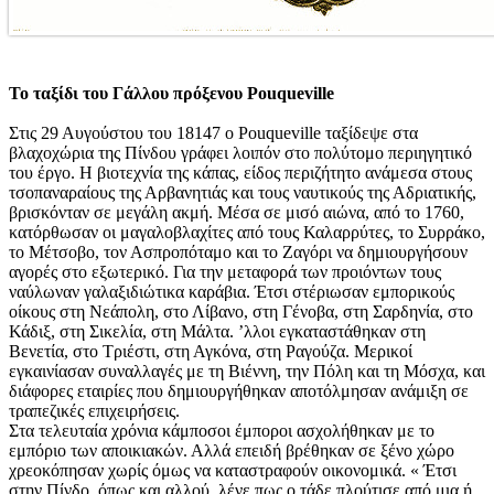
Το ταξίδι του Γάλλου πρόξενου Pouqueville
Στις 29 Αυγούστου του 18147 ο Pouqueville ταξίδεψε στα
βλαχοχώρια της Πίνδου γράφει λοιπόν στο πολύτομο περιηγητικό
του έργο. Η βιοτεχνία της κάπας, είδος περιζήτητο ανάμεσα στους
τσοπαναραίους της Αρβανητιάς και τους ναυτικούς της Αδριατικής,
βρισκόνταν σε μεγάλη ακμή. Μέσα σε μισό αιώνα, από το 1760,
κατόρθωσαν οι μαγαλοβλαχίτες από τους Καλαρρύτες, το Συρράκο,
το Μέτσοβο, τον Ασπροπόταμο και το Ζαγόρι να δημιουργήσουν
αγορές στο εξωτερικό. Για την μεταφορά των προιόντων τους
ναύλωναν γαλαξιδιώτικα καράβια. Έτσι στέριωσαν εμπορικούς
οίκους στη Νεάπολη, στο Λίβανο, στη Γένοβα, στη Σαρδηνία, στο
Κάδιξ, στη Σικελία, στη Μάλτα. ’λλοι εγκαταστάθηκαν στη
Βενετία, στο Τριέστι, στη Αγκόνα, στη Ραγούζα. Μερικοί
εγκαινίασαν συναλλαγές με τη Βιέννη, την Πόλη και τη Μόσχα, και
διάφορες εταιρίες που δημιουργήθηκαν αποτόλμησαν ανάμιξη σε
τραπεζικές επιχειρήσεις.
Στα τελευταία χρόνια κάμποσοι έμποροι ασχολήθηκαν με το
εμπόριο των αποικιακών. Αλλά επειδή βρέθηκαν σε ξένο χώρο
χρεοκόπησαν χωρίς όμως να καταστραφούν οικονομικά. « Έτσι
στην Πίνδο, όπως και αλλού, λένε πως ο τάδε πλούτισε από μια ή