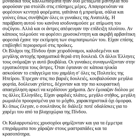
μοναδικά τους καλλωπίσματα ήταν δυο μεταξωτά μαντήλια που
φορούσαν για στολίδι στις επίσημες μέρες. Απαγορευόταν να
φορέσουν κεντητά φορέματα, γαϊτάνια ή μπρισίμια, σάλια και
γούνες όπως συνήθιζαν όλες οι γυναίκες της Ανατολής. Η
παράβαση αυτού του κανόνα ισοδυναμούσε με ατίμωση του
συζύγου. Αλλά και οι άντρες απέφευγαν την επίδειξη πλούτου. Αν
κάποιος τολμούσε να φορέσει χρυσοκέντητη και ακριβή αρβανίτικη
φορεσιά έχανε την εκτίμηση των συμπατριωτών του. Είχαν επίσης
επιβληθεί περιορισμοί στις προίκες.
Οι Βλάχοι της Πίνδου ήταν χειροδύναμοι, καλοδεμένοι και
μεγάλης αντοχής πραγματικά θεριά στη δουλειά. Οι άλλοι Έλληνες
τους ονόμαζαν γι αυτό βουβάλια. Οι γυναίκες συναγωνίζονταν στην
εργατικότητα τους άντρες. Όταν έφταναν σε κάποια ηλικία
ασκούσαν το επάγγελμα του χαμάλη σ' όλες τις Πολιτείες της
Ηπείρου. Έτρεχαν στις πιο βαριές δουλειές, κουβαλούσαν μεγάλα
φορτία, δούλευαν χτίστες, δέχονταν και την πιο κουραστική
απασχόληση αρκεί να κερδίσουν χρήματα. Δεν έμοιαζαν διόλου με
τις άλλες Ελληνίδες. Είχαν φαρδιές πλάτες, μεγάλο στήθος, μεγάλη
ρωμαλέα προορισμένα για το μόχθο, χαρακτηριστικά όχι όμορφα.
Κι όπως έλεγαν, ο σουλτάνος δε διάλεξε ποτέ οδαλίσκες για το
χαρέμι του από τα βλαχοχώρια της Πίνδου.
Οι Καλαρρυτιώτες χρυσοχόοι φημίζονταν και για τα έμμετρα
επιγράμματα που χάραζαν στους μαστραπάδες και τα
κρασοπότηρα.