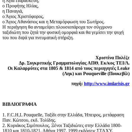
η Αγία Παρασκευή,
ο Προφήτης Ηλίας,
η Παναγιά,
ο Άγιος Χριστόφορος,
ο Άγιος Αθανάσιος και η Μεταμόρφωση του Σωτήρος.
Η περιήγηση θα ανταμείψει πλουσιοπάροχα τον σύγχρονο
ταξιδιώτη που ζητά την φυσική ομορφιά και θα γεμίσει την ψυχή
του που διψά για πνευματική στήριξη.
Χριστίνα Πολέζε
Δρ. Συγκριτικής Γραμματολογίας ΑΠΘ
,
Εκ/κος ΤΕΙ/Λ.
Οι Καλαρρύτες στα 1805 & 1814 από τους περιηγητές Leake
(Ληκ) και Pouqueville (Πουκεβίλ)
πηγή:
http://www.imlarisis.gr
ΒΙΒΛΙΟΓΡΑΦΙΑ
1. F.C.H,L Pouquelle, Ταξίδι στην Ελλάδα, Ήπειρος, μετάφραση
Παν. Κώτσου, εκδ. Τολίδης.
2. Κυριάκος Σιμόπουλος, Ξένοι Ταξιδιώτες στην Ελλάδα 1800-
1810 και 1810-1821, Αθήνα 1997, 1999 εκδόσεις ΣΤΑΧΥ.