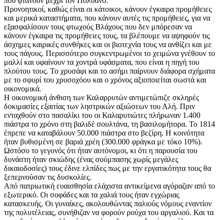
που φτάνουν μέχρι τον Πολυανό.
Προνοητικοί, καθώς είναι οι κάτοικοι, κάνουν έγκαιρα προμήθειες
και μερικά καταστήματα, που κάνουν αυτές τις προμήθειες, για να
εξασφαλίσουν τους φτωχούς Βλάχους που δεν μπόρεσαν να
κάνουν έγκαιρα τις προμήθειες τους, τα βλέπουμε να αψηφούν τις
άσχημες καιρικές συνθήκες και οι βιοτεχνία τους να ανθίζει και με
τους πάγους. Περισσότερο συγκεντρωμένοι το χειμώνα γνέθουν το
μαλλί και υφαίνουν τα χοντρά υφάσματα, που είναι η πηγή του
πλούτου τους. Το χρυσάφι και το ασήμι παίρνουν διάφορα σχήματα
με το σφυρί του χρυσοχόου και ο χρόνος αξιοποιείται σωστά και
οικονομικά.
Η οικονομική άνθιση των Καλαρρυτών αντιμετώπιζε σκληρές
δοκιμασίες εξαιτίας των ληστρικών αξιώσεων του Αλή. Πριν
ενταχθούν στο πασαλίκι του οι Καλαρυτιώτες πλήρωναν 1.400
πιάστρα το χρόνο στη βαλιδέ σουλτάνα, τη βασιλομήτορα. Το 1814
έπρεπε να καταβάλουν 50.000 πιάστρα στο βεζίρη. Η κοινότητα
ήταν βυθισμένη σε βαριά χρέη (300.000 φράγκα με τόκο 10%).
Ωστόσο το γεγονός ότι ήταν αυτόνομοι, κι ότι η παρουσία του
δυνάστη ήταν σκιώδης (ένας σούμπασης χωρίς μεγάλες
δικαιοδοσίες) τους έδινε ελπίδες πως με την εργατικότητα τους θα
ξεπερνούσαν τις δυσκολίες.
Από πατριωτική ευαισθησία ελάχιστα αντικείμενα αγόραζαν από το
εξωτερικό. Οι σοφάδες και τα χαλιά τους ήταν εγχώριας
κατασκευής. Οι γυναίκες, ακολουθώντας παλιούς νόμους εναντίον
της πολυτέλειας, συνήθιζαν να φορούν ρούχα του αργαλιού. Και τα