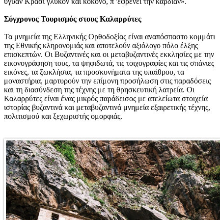
υγύαν Κρασί γλυκόν και κόκονο, π 'εφρένει την καρδίαν».
Σύγχρονος Τουρισμός στους Καλαρρύτες
Τα μνημεία της Ελληνικής Ορθοδοξίας είναι αναπόσπαστο κομμάτι
της Εθνικής κληρονομιάς και αποτελούν αξιόλογο πόλο έλξης
επισκεπτών. Οι Βυζαντινές και οι μεταβυζαντινές εκκλησίες με την
εικονογράφηση τους, τα ψηφιδωτά, τις τοιχογραφίες και τις σπάνιες
εικόνες, τα ξωκλήσια, τα προσκυνήματα της υπαίθρου, τα
μοναστήρια, μαρτυρούν την επίμονη προσήλωση στις παραδόσεις
και τη διασύνδεση της τέχνης με τη θρησκευτική λατρεία. Οι
Καλαρρύτες είναι ένας μικρός παράδεισος με ατελείωτα στοιχεία
ιστορίας βυζαντινά και μεταβυζαντινά μνημεία εξαιρετικής τέχνης,
πολιτισμού και ξεχωριστής ομορφιάς.