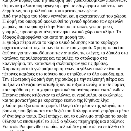
και ζουν κυρίως από την πώληση των γαλακτοκομικών προϊόντων,
σημαντική πλουτοπαραγωγική πηγή με εξαγώγιμα προϊόντα, των
δερμάτων, του μαλλιού και του κρέατος των ζώων.
Από την πέτρα του τόπου γεννιέται και η αρχιτεκτονική του χώρου.
Η δομή του οικισμού ακολουθεί το γενικό πρότυπο των ορεινών
χωριών, που κυριαρχεί στην Ήπειρο με απλές γεωμετρικές
γραμμές, προσαρμοσμένη στον ηπειρωτικό χώρο και κλίμα. Το
έδαφος διαμορφώνει και αυτό τη μορφή του.
Η γκρίζα πέτρα είναι το κύριο υλικό δόμησης και το κυρίαρχο
αρχιτεκτονικό στοιχείο των σπιτιών του χωριού. Χρησιμοποιείται
άφθονη για την οικοδόμηση των σπιτιών, τις στέγες, τα δάπεδα στα
κατώγια, τις αυλόπορτες και τις αυλές, το στρώσιμο στα
καλντερίμια, την κατασκευή σκέπαστρων για τις βρύσες.
Χαρακτηριστικό γνώρισμα ορισμένων μεγάλων οικιών είναι οι
πέτρινες καμάρες στο ισόγειο που στηρίζουν το όλο οικοδόμημα.
Την εξωτερική δωρική όψη της οικίας με την πελεκητή πέτρα και
τα ξύλινα σενάζια αντισταθμίζουν τα τοξωτά ανοίγματα σε πόρτες
και παράθυρα με τα χαρακτηριστικά «κιονό¬κρανα» εκατέρωθεν.
Πέτρινα επίσης κτίζονταν τα αλώνια, οι νερόμυλοι, οι εκκλησίες,
και τα μοναστήρια με κυριότερο εκείνο της Κηπίνας λίγα
χιλιόμετρα έξω από το χωριό, Πλαγιά στο μέσον της πλαγιάς του
βουνού, που βρίσκεται στα δεξιά του Καλαρρυτινού χειμάρου μέσα
σ' ένα άγριο τοπίο. Εκεί υπάρχει και το ομώνυμο σπήλαιο το οποίο
θέλησε να επισκεφθεί το 1815 ο γάλλος περιηγητής και πρόξενος
Francois Pouqueville ο οποίος τελικά δεν μπόρεσε να εισέλθει σε