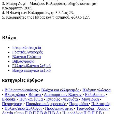
3. Μαίρη Ζαγή - Μπόζιου, Καλαρρύτες, οδηγός κοινότητα
Καλαρρυτών 2005.
4. Η Φωνή των Καλαρρυτών, φυλ.3 έως 23.
5. Καλαρρύτες της Πέτρας και τ' ασημιού, φύλλο 127.
Βλάχοι
Ιστορικά στοιχεία
Γραπτές Αναφορές
Βλάχικη Γλώσσα
Βιβλιογραφία
Ελληνο-βλάχικο λεξικό
Βλαχο-ελληνικό λεξικό
κατηγορίες άρθρων
•
Βιβλιοπαρουσιάσεις
•
Βλάχοι και ελληνισμός
•
Βλάχικη γλώσσα
•
Βλαχοχώρια
•
Βότανα
•
Διασπορά των Βλάχων
•
Εκδηλώσεις
•
E-books
•
Ήθη και έθιμα
•
Ιστορίες - γεγονότα
•
Μαγειρική
•
Περιηγήσεις
•
Παραδοσιακές φορεσιές
•
Παραμύθια
•
Πολιτισμός
•
Πολιτιστικοί Συλλόγοι
•
Προσωπικότητες
•
Τραγούδια - Χοροί
•
Δελτία τύπου Π.Ο.Π.Σ.Β & Π.Β.Α
•
Ημερολόγια Π.Ο.Π.Σ.Β
•