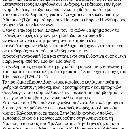
μεταγενέστερους ελληνόφωνους βλάχους. Οι κάτοικοι επιλέγουν
οχυρές θέσεις, μεταξύ των οποίων και τη θέση που σήμερα
κατέχουν οι Καλαρρύτες, για τον έλεγχο των εισβολών από την
Αθαμανία (Τζουμέρκα) προς την Παρωραία (Βόρεια Πίνδο) ή προς
το οροπέδιο των Ιωαννίνων.
Όταν οι επιδρομές των Σλάβων τον 7ο αιώνα θα ερημώσουν τις
πεδινές περιοχές στην κεντρική Ελλάδα, οι κάτοικοι θα
αναγκαστούν να αναζητήσουν μόνιμη κατοικία στα
ορεινά.Υπάρχουν ενδείξεις ότι οι Βλάχοι υπήρχαν εγκατεστημένοι
σε σταθερούς οικισμούς, συνδεδεμένοι με την
αγροτοκτηνοτροφική ζωή και ενταγμένοι στη βυζαντινή οικονομική
διάρθρωση, από τον 12ο και 13ο αιώνα.
Οι Καλαρρύτες γνωρίζουν τη μεγαλύτερη οικονομική, κοινωνική
και πολιτιστική ανάπτυξη από τα μέοα του 18ου μέχρι τις αρχές του
19ου αιώνα (1750-1821).
Τα προνόμια εξασφαλίζουν στους κατοίκους καλύτερη ποιότητα
ζωής και ανάπτυξη οικονομικών δραστηριοτήτων και εμπορικών
συναλλαγών, που συμβάλλουν στην πύκνωση του πληθυσμού με
την εγκατάσταση βιοτεχνών από άλλες περιοχές.
Στο τέλος τους 18ου αιώνα οργανώνεται ένα πολύ καλό εμπορικό
δίκτυο για τα προϊόντα στις ευρωπαϊκές αγορές, που διακινούν
κυρίως Καλαρρυτινοί έμποροι. Στην Ιταλία ανοίγουν πολλοί
εμπορικοί οίκοι: ο Γεώργιος Δουρούτης στην Αγκώνα και τη
Νάπολη, ο αδελφός του Χρ. Δουρούτης στην Τεργέστη, οι αφοί
Σταματάκη, οι αφοί Μπαχώμη και ο Κ. Παράσχης στο Λιβόρνο, οι