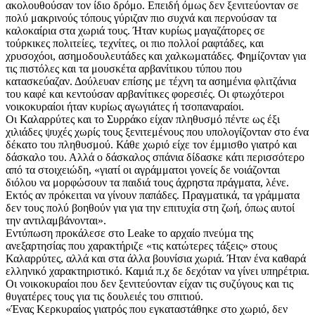
ακολουθούσαν τον ίδιο δρόμο. Επειδή όμως δεν ξενιτεύονταν σε
πολύ μακρινούς τόπους γύριζαν πιο συχνά και περνούσαν τα
καλοκαίρια στα χωριά τους. Ήταν κυρίως μαγαζάτορες σε
τούρκικες πολιτείες, τεχνίτες, οι πιο πολλοί ραφτάδες, και
χρυσοχόοι, ασημοδουλευτάδες και χαλκωματάδες. Φημίζονταν για
τις πιστόλες και τα μουσκέτα αρβανίτικου τύπου που
κατασκεύαζαν. Δούλευαν επίσης με τέχνη τα ασημένια φλιτζάνια
του καφέ και κεντούσαν αρβανίτικες φορεσιές. Οι φτωχότεροι
νοικοκυραίοι ήταν κυρίως αγωγιάτες ή τσοπαναραίοι.
Οι Καλαρρύτες και το Συρράκο είχαν πληθυσμό πέντε ως έξι
χιλιάδες ψυχές χωρίς τους ξενιτεμένους που υπολογίζονταν στο ένα
δέκατο του πληθυσμού. Κάθε χωριό είχε τον έμμισθο γιατρό και
δάσκαλο του. Αλλά ο δάσκαλος σπάνια δίδασκε κάτι περισσότερο
από τα στοιχειώδη, «γιατί οι αγράμματοι γονείς δε νοιάζονται
διόλου να μορφώσουν τα παιδιά τους άχρηστα πράγματα, λένε.
Εκτός αν πρόκειται να γίνουν παπάδες. Πραγματικά, τα γράμματα
δεν τους πολύ βοηθούν για για την επιτυχία στη ζωή, όπως αυτοί
την αντιλαμβάνονται».
Εντύπωση προκάλεσε στο Leake το αρχαίο πνεύμα της
ανεξαρτησίας που χαρακτήριζε «τις κατώτερες τάξεις» στους
Καλαρρύτες, αλλά και στα άλλα βουνίσια χωριά. Ήταν ένα καθαρά
ελληνικό χαρακτηριστικό. Καμιά π.χ δε δεχόταν να γίνει υπηρέτρια.
Οι νοικοκυραίοι που δεν ξενιτεύονταν είχαν τις συζύγους και τις
θυγατέρες τους για τις δουλειές του σπιτιού.
«Ένας Κερκυραίος γιατρός που εγκαταστάθηκε στο χωριό, δεν