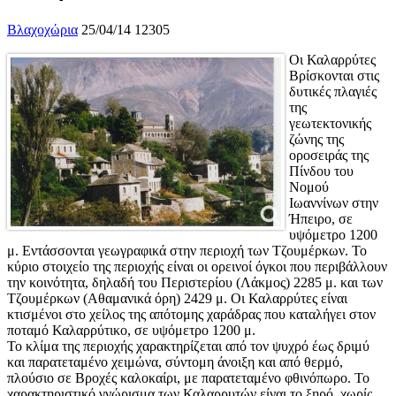
Βλαχοχώρια
25/04/14
12305
Οι Καλαρρύτες
Βρίσκονται στις
δυτικές πλαγιές
της
γεωτεκτονικής
ζώνης της
οροσειράς της
Πίνδου του
Νομού
Ιωαννίνων στην
Ήπειρο, σε
υψόμετρο 1200
μ. Εντάσσονται γεωγραφικά στην περιοχή των Τζουμέρκων. Το
κύριο στοιχείο της περιοχής είναι οι ορεινοί όγκοι που περιβάλλουν
την κοινότητα, δηλαδή του Περιστερίου (Λάκμος) 2285 μ. και των
Τζουμέρκων (Αθαμανικά όρη) 2429 μ. Οι Καλαρρύτες είναι
κτισμένοι στο χείλος της απότομης χαράδρας που καταλήγει στον
ποταμό Καλαρρύτικο, σε υψόμετρο 1200 μ.
Το κλίμα της περιοχής χαρακτηρίζεται από τον ψυχρό έως δριμύ
και παρατεταμένο χειμώνα, σύντομη άνοιξη και από θερμό,
πλούσιο σε Βροχές καλοκαίρι, με παρατεταμένο φθινόπωρο. Το
χαρακτηριστικό γνώρισμα των Καλαρρυτών είναι το ξηρό, χωρίς