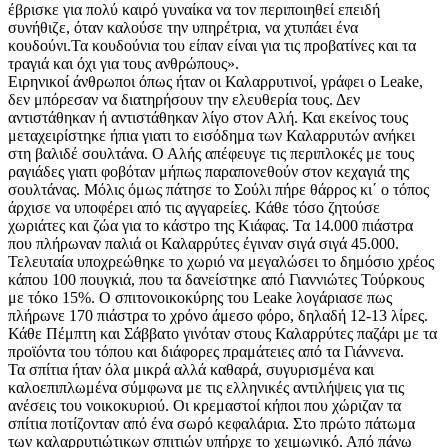
έβρισκε για πολύ καιρό γυναίκα να τον περιποιηθεί επειδή
συνήθιζε, όταν καλούσε την υπηρέτρια, να χτυπάει ένα
κουδούνι.Τα κουδούνια του είπαν είναι για τις προβατίνες και τα
τραγιά και όχι για τους ανθρώπους».
Ειρηνικοί άνθρωποι όπως ήταν οι Καλαρρυτινοί, γράφει ο Leake,
δεν μπόρεσαν να διατηρήσουν την ελευθερία τους. Δεν
αντιστάθηκαν ή αντιστάθηκαν λίγο στον Αλή. Και εκείνος τους
μεταχειρίστηκε ήπια γιατι το εισόδημα των Καλαρρυτών ανήκει
στη βαλιδέ σουλτάνα. Ο Αλής απέφευγε τις περιπλοκές με τους
ραγιάδες γιατι φοβόταν μήπως παραπονεθούν στον κεχαγιά της
σουλτάνας. Μόλις όμως πάτησε το Σούλι πήρε θάρρος κι΄ ο τόπος
άρχισε να υποφέρει από τις αγγαρείες. Κάθε τόσο ζητούσε
χωριάτες και ζώα για το κάστρο της Κιάφας. Τα 14.000 πιάστρα
που πλήρωναν παλιά οι Καλαρρύτες έγιναν σιγά σιγά 45.000.
Τελευταία υποχρεώθηκε το χωριό να μεγαλώσει το δημόσιο χρέος
κάπου 100 πουγκιά, που τα δανείστηκε από Γιαννιώτες Τούρκους
με τόκο 15%. Ο σπιτονοικοκύρης του Leake λογάριασε πως
πλήρωνε 170 πιάστρα το χρόνο άμεσο φόρο, δηλαδή 12-13 λίρες.
Κάθε Πέμπτη και Σάββατο γινόταν στους Καλαρρύτες παζάρι με τα
προϊόντα του τόπου και διάφορες πραμάτειες από τα Γιάννενα.
Τα σπίτια ήταν όλα μικρά αλλά καθαρά, συγυρισμένα και
καλοεπιπλωμένα σύμφωνα με τις ελληνικές αντιλήψεις για τις
ανέσεις του νοικοκυριού. Οι κρεμαστοί κήποι που χώριζαν τα
σπίτια ποτίζονταν από ένα σωρό κεφαλάρια. Στο πρώτο πάτωμα
των καλαρρυτιώτικων σπιτιών υπήρχε το χειμωνικό. Από πάνω