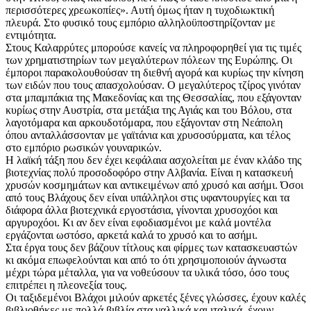
περισσότερες χρεωκοπίες». Αυτή όμως ήταν η τυχοδιωκτική
πλευρά. Στο φυσικό τους εμπόριο αλληλοϋποστηρίζονταν με
εντιμότητα.
Στους Καλαρρύτες μπορούσε κανείς να πληροφορηθεί για τις τιμές
των χρηματιστηρίων των μεγαλύτερων πόλεων της Ευρώπης. Οι
έμποροι παρακολουθούσαν τη διεθνή αγορά και κυρίως την κίνηση
των ειδών που τους απασχολούσαν. Ο μεγαλύτερος τζίρος γινόταν
στα μπαμπάκια της Μακεδονίας και της Θεσσαλίας, που εξάγονταν
κυρίως στην Αυστρία, στα μετάξια της Αγιάς και του Βόλου, στα
λαγοτόμαρα και αρκουδοτόμαρα, που εξάγονταν στη Νεάπολη
όπου ανταλλάσσονταν με γαϊτάνια και χρυσοσύρματα, και τέλος
στο εμπόριο ρωσικών γουναρικών.
Η λαϊκή τάξη που δεν έχει κεφάλαια ασχολείται με έναν κλάδο της
βιοτεχνίας πολύ προσοδοφόρο στην Αλβανία. Είναι η κατασκευή
χρυσών κοσμημάτων και αντικειμένων από χρυσό και ασήμι. Όσοι
από τους Βλάχους δεν είναι υπάλληλοι στις υφαντουργίες και τα
διάφορα άλλα βιοτεχνικά εργοστάσια, γίνονται χρυσοχόοι και
αργυροχόοι. Κι αν δεν είναι εφοδιασμένοι με καλά μοντέλα
εργάζονται ωστόσο, αρκετά καλά το χρυσό και το ασήμι.
Στα έργα τους δεν βάζουν τίτλους και φίρμες των κατασκευαστών
κι ακόμα επωφελούνται και από το ότι χρησιμοποιούν άγνωστα
μέχρι τώρα μέταλλα, για να νοθεύσουν τα υλικά τόσο, όσο τους
επιτρέπει η πλεονεξία τους.
Οι ταξιδεμένοι Βλάχοι μιλούν αρκετές ξένες γλώσσες, έχουν καλές
βιβλιοθήκες με πολλά βιβλία στα γαλλικά και ιταλικά, έχουν