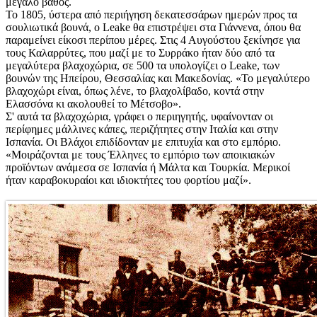
μεγάλο βάθος.
Το 1805, ύστερα από περιήγηση δεκατεσσάρων ημερών προς τα
σουλιωτικά βουνά, ο Leake θα επιστρέψει στα Γιάννενα, όπου θα
παραμείνει είκοσι περίπου μέρες. Στις 4 Αυγούστου ξεκίνησε για
τους Καλαρρύτες, που μαζί με το Συρράκο ήταν δύο από τα
μεγαλύτερα βλαχοχώρια, σε 500 τα υπολογίζει ο Leake, των
βουνών της Ηπείρου, Θεσσαλίας και Μακεδονίας. «Το μεγαλύτερο
βλαχοχώρι είναι, όπως λένε, το βλαχολίβαδο, κοντά στην
Ελασσόνα κι ακολουθεί το Μέτσοβο».
Σ' αυτά τα βλαχοχώρια, γράφει ο περιηγητής, υφαίνονταν οι
περίφημες μάλλινες κάπες, περιζήτητες στην Ιταλία και στην
Ισπανία. Οι Βλάχοι επιδίδονταν με επιτυχία και στο εμπόριο.
«Μοιράζονται με τους Έλληνες το εμπόριο των αποικιακών
προϊόντων ανάμεσα σε Ισπανία ή Μάλτα και Τουρκία. Μερικοί
ήταν καραβοκυραίοι και ιδιοκτήτες του φορτίου μαζί».