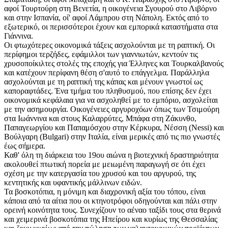
αφοί Τουρτούρη στη Βενετία, η οικογένεια Σγουρού στο Λιβόρνο
και στην Ισπανία, οί' αφοί Λάμπρου στη Νάπολη. Εκτός από το
εξωτερικό, οι περισσότεροι έχουν και εμπορικά καταστήματα στα
Γιάννινα.
Οι φτωχότερες οικονομικά τάξεις ασχολούνται με τη ραπτική. Οι
περίφημοι τερζήδες, εφάμιλλοι των γιαννιωτών, κεντούν τις
χρυσοποίκιλτες στολές της εποχής για Έλληνες και Τουρκαλβανούς
και κατέχουν περίφανη θέση σ'αυτό το επάγγελμα. Παράλληλα
ασχολούνται με τη ραπτική της κάπας και μένουν γνωστοί ως
καποραφτάδες. Ένα τμήμα του πληθυσμού, που επίσης δεν έχει
οικονομικά κεφάλαια για να ασχοληθεί με το εμπόριο, ασχολείται
με την ασημουργία. Οικογένειες αργυροχόων όπως των Τσιμούρη
στα Ιωάννινα και στους Καλαρρύτες, Μπάφα στη Ζάκυνθο,
Παπαγεωργίου και Παπαμόσχου στην Κέρκυρα, Νέσση (Nessi) και
Βούλγαρη (Bulgari) στην Ιταλία, είναι μερικές από τις πιο γνωστές
έως σήμερα.
Καθ' όλη τη διάρκεια του 19ου αιώνα η βιοτεχνική δραστηριότητα
ακολουθεί πτωτική πορεία με μειωμένη παραγωγή σε ότι έχει
σχέση με την κατεργασία του χρυσού και του αργυρού, της
κεντητικής και υφαντικής μάλλινων ειδών.
Τα βοσκοτόπια, η μόνιμη και διαχρονική αξία του τόπου, είναι
κάποια από τα αίτια που οι κτηνοτρόφοι οδηγούνται και πάλι στην
ορεινή κοινότητα τους. Συνεχίζουν το αέναο ταξίδι τους στα θερινά
και χειμερινά βοσκοτόπια της Ηπείρου και κυρίως της Θεσσαλίας