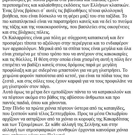
περιποιημένες και καλαίσθητες εκδόσεις των Ελλήνων κλασικών.
Ένας ξένος βρίσκει σ΄ αυτές τις βιβλιοθήκες τέτοια φιλολογική
βοήθεια, που είναι δύσκολο να τη φέρει μαζί του στα ταξίδια. Το
πιο καταπληκτικό είναι να παρατηρήσει κανείς και να δεί το πνεύμα
της τάξης και της νοικοκυροσύνης, που βασιλεύει στις οικογένειες
και στις βλάχικες πόλεις.
Οι Καλαρρύτες είναι μια πόλη με σύγχρονη κατασκευή και δεν
προσφέρει τίποτα το αξιόλογο στην περιέργεια και το ενδιαφέρον
των αρχαιολόγων. Μερικά από τα σπίτια τους είναι μεγάλα και όλα
είναι χτισμένα με τέτοιο τρόπο που να αντέχουν στις κακοκαιρίες
και τις θύελλες. Η θέση στην οποία είναι χτισμένη αυτή η πόλη δεν
επιτρέπει να βαδίζει κανείς στους δρόμους παρά με μεγάλη
προφύλαξη και με σιδερένιο μπαστούνι για να μη γλιστρήσει. Το
χειμώνα φορούν παπούτσια από κετσέ, για είναι τα πόδια τους πιο
ζεστά , και στις σόλες τους έχουν καρφιά για να τους προφυλάνε να
μη γλιστρούν στον πάγο.
Αυτά όμως τα μέτρα δεν εμποδίζουν πάντα το να κατρακυλούν και
να πέφτουν ακόμα στο βάθος της αβύσσου άνθρωποι και προ
παντός παιδιά, όπου και χάνονται.
Στην Πίνδο τα πρώτα χιόνια πέφτουν ύστερα από τις καταιγίδες,
που ξεσπούν κατά τέλος Σεπτεμβρίου. Προς τα μέσα Οκτωβρίου
αρχίζουν να ασπρίζουν από τα χιόνια οι κορυφές της Κακαρδίτσας
και των Τζουμέρκων. Σε κάθε αλλαγή της Σελήνης και στην
αλλαγή των ατμοσφαιρικών συνθηκών έρχονται καινούρια χιόνια