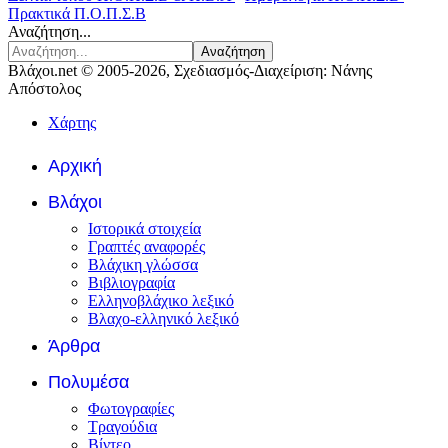
Πρακτικά Π.Ο.Π.Σ.Β
Αναζήτηση...
Αναζήτηση
Βλάχοι.net © 2005-2026, Σχεδιασμός-Διαχείριση: Νάνης
Απόστολος
Χάρτης
Αρχική
Βλάχοι
Ιστορικά στοιχεία
Γραπτές αναφορές
Βλάχικη γλώσσα
Βιβλιογραφία
Ελληνοβλάχικο λεξικό
Βλαχο-ελληνικό λεξικό
Άρθρα
Πολυμέσα
Φωτογραφίες
Τραγούδια
Βίντεο