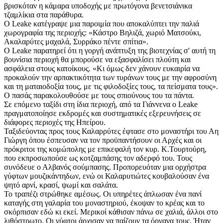
βρισκόταν η κάμαρα υποδοχής με πρωτόγονα βενετσιάνικα
τζαμλίκια στα παράθυρα.
Ο Leake κατέγραψε μια παροιμία που αποκαλύπτει την παλιά
χωρογραφία της περιοχής: «Κάστρο Βηλιζά, χωριό Ματσούκι,
Ακαλαρύτες μαχαλά, Συρράκο πέντε σπίτια».
Ο Leake παρατηρεί ότι η γοργή ανάπτυξη της βιοτεχνίας σ' αυτή τη
βουνίσια περιοχή θα μπορούσε να εξασφαλίσει πλούτη και
ασφάλεια στους κατοίκους. «Κι όμως δεν χάνουν ευκαιρία να
προκαλούν την αρπακτικότητα των τυράνων τους με την αφροσύνη
και τη ματαιοδοξία τους, με τις φιλοδοξίες τους, τα πείσματα τους».
Ο πασάς παρακολουθούσε με τους σπιούνους του τα πάντα.
Σε επόμενο ταξίδι στη ίδια περιοχή, από τα Γιάννενα ο Leake
πραγματοποίησε εκδρομές και συστηματικές εξερευνήσεις σε
διάφορες περιοχές της Ηπείρου.
Ταξιδεύοντας προς τους Καλαρρύτες έφτασε στο μοναστήρι του Αη
Γιώργη όπου έσπευσαν να τον προϋπαντήσουν οι Αρχές και οι
πρόκριτοι της κομώπολης με επικεφαλή τον κυρ. Κ.Τουρτούρη,
που εκπροσωπούσε ως κοτζαμπάσης τον αδερφό του. Τους
συνόδευε ο Αλβανός σούμπασης. Προπορευόταν μια ορχήστρα
γύφτων μουζικάντηδων, ενώ οι Καλαρυτιώτες κουβαλούσαν ένα
ψητό αρνί, κρασί, ψωμί και σαλάτα.
Το τραπέζι στρώθηκε αμέσως. Οι υπηρέτες άπλωσαν ένα πανί
καταγής στη γαλαρία του μοναστηριού, έκοψαν το κρέας και το
σκόρπισαν εδώ κι εκεί. Μερικοί κάθισαν πάνω σε χαλιά, άλλοι στο
λιθόστρωτο. Οι γύφτοι άρχισαν να παίζουν τα όργανα τους. Ήταν