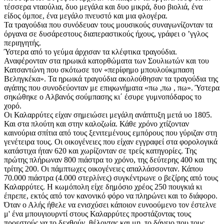
τέσσερα νταούλια, δυο μεγάλα και δυο μικρά, δυο βιολιά, ένα
είδος όμποε, ένα μεγάλο πνευστό και μια φλογέρα.
Τα τραγούδια που συνόδευαν τους μουσικούς συναγωνίζονταν τα
όργανα σε δυσάρεστους διαπεραστικούς ήχους, γράφει ο ’γγλος
περιηγητής.
Ύστερα από το γεύμα άρχισαν τα κλέφτικα τραγούδια.
Αναφέρονταν στα ηρωικά κατορθώματα των Σουλιωτών και του
Κατσαντώνη που σκότωσε τον «περίφημο μπουλούκμπαση
Βεληγκέκα». Τα ηρωικά τραγούδια ακολούθησαν τα τραγούδια της
αγάπης που συνοδεύονταν με επιφωνήματα «πω ,πω , πω». Ύστερα
σηκώθηκε ο Αλβανός σούμπασης κι΄ έσυρε γυμνοπόδαρος το
χορό.
Οι Καλαρρύτες είχαν σημειώσει μεγάλη ανάπτυξη μετά υο 1805.
Και στα πλούτη και στην καλοζωία. Κάθε χρόνο χτίζονταν
καινούρια σπίτια από τους ξενιτεμένους εμπόρους που γύριζαν στη
γενέτειρα τους. Οι οικογένειες που είχαν εγγραφεί στα φορολογικά
κατάστιχα ήταν 620 και χωρίζονταν σε τρείς κατηγορίες. Της
πρώτης πλήρωναν 800 πιάστρα το χρόνο, της δεύτερης 400 και της
τρίτης 200. Οι πάμπτωχες οικογένειες απαλλάσσονταν. Κάπου
70.000 πιάστρα (4.000 στερλίνες) συγκέντρωνε ο βεζίρης από τους
Καλαρρύτες. Η κωμόπολη είχε δημόσιο χρέος 250 πουγκιά κι
έπρεπε, εκτός από τον κανονικό φόρο να πληρώνει και το διάφορο.
Όταν ο Αλής ήθελε να ενισχύσει κάποιον ευνοούμενο τον έστελνε
μ' ένα μπουγιουρντί στους Καλαρρύτες προστάζοντας τους
προεστούς να το δεχθούν, θέλοντας και μη, το δάνειο που τους