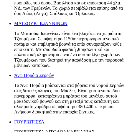
πρόποδες του όρους Βασιλίτσα και σε απόσταση 44 χλμ.
ΝΔ. των Γρεβενών. Το χωριό περιβάλλεται επίσης από τα
όρη Αώος (Αυγό), Σμόλικας και Όρλιακας.
ΜΑΤΣΟΥΚΙ ΙΩΑΝΝΙΝΩΝ
Το Ματσούκι Ιωαννίνων είναι ένα βλαχόφωνο χωριό στα
Τζουμέρκα. Σε υψόμετρο 1150m περιτριγυρισμένο από
ποτάμια και επιβλητικά βουνά τα οπία συναρπάζουν κάθε
επισκέπτη. Με σπουδαία φυσική ,θρησκευτική και
πολιτιστική κληρονομιά είναι ένα από τα λίγα χωριά των
Τζουμέρκων που διατηρεί την παράδοση με την παρουσιά
μόνιμων κατοίκων.
Άνω Πορόια Σερρών
Τα Άνω Πορόια βρίσκονται στα βόρεια του νομού Σερρών
στίς δυτικές πλαγιές του Μπέλες. Είναι χτισμένα σε δύο
πανέμορφα, καταπράσινα μπράτσα του μεγάλου αυτού
μακεδονικού βουνού και στη μεταξύ τους κατάφυτη και
ολόδροση χαράδρα σε υψόμετρο 380-400μ. περίπου.
Ανήκουν διοικητικά στην επαρχία Σιντικής.
ΓΟΥΡΙΩΤΙΣΣΑ
ΓΟΥΡΙΩΤΙΣΣΑ ΑΙΤΩΛΟΑΚΑΡΝΑΝΙΑΣ