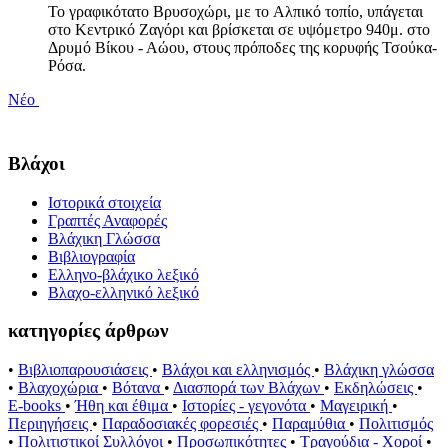
Το γραφικότατο Βρυσοχώρι, με το Aλπικό τοπίο, υπάγεται
στο Κεντρικό Ζαγόρι και βρίσκεται σε υψόμετρο 940μ. στο
Δρυμό Βίκου - Αώου, στους πρόποδες της κορυφής Τσούκα-
Ρόσα.
Νέο
Βλάχοι
Ιστορικά στοιχεία
Γραπτές Αναφορές
Βλάχικη Γλώσσα
Βιβλιογραφία
Ελληνο-βλάχικο λεξικό
Βλαχο-ελληνικό λεξικό
κατηγορίες άρθρων
•
Βιβλιοπαρουσιάσεις
•
Βλάχοι και ελληνισμός
•
Βλάχικη γλώσσα
•
Βλαχοχώρια
•
Βότανα
•
Διασπορά των Βλάχων
•
Εκδηλώσεις
•
E-books
•
Ήθη και έθιμα
•
Ιστορίες - γεγονότα
•
Μαγειρική
•
Περιηγήσεις
•
Παραδοσιακές φορεσιές
•
Παραμύθια
•
Πολιτισμός
•
Πολιτιστικοί Συλλόγοι
•
Προσωπικότητες
•
Τραγούδια - Χοροί
•