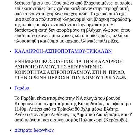
δεύτερο ήμισυ του 19ου αιώνα από βλαχοποιμένες, οι οποίοι
επί εκατοντάδες ίσως χρόνια κατέβαιναν στην περιοχή αυτή
από τα βουνά το χειμώνα για χειμαδιό. Το χωριό αυτό έχει
μια πλούσια πολιτιστική κληρονομιά και βλάχικη παράδοση,
της οποίας οι ρίζες εντοπίζονται στην αρχαιότητα. Η
διαπίστωση αυτή δεν αφορά μόνο τη βλάχικη γλώσσα, όπου
επισημαίνει κανείς μυκηναϊκές και ομηρικές ρίζες, αλλά και
πλούσια ήθη και έθιμα με αρχαιοελληνικές πάλι ρίζες.
ΚΑΛΛΙΡΡΟΗ-ΑΣΠΡΟΠΟΤΑΜΟΥ-ΤΡΙΚΑΛΩΝ
ΕΝΗΜΕΡΩΤΙΚΟΣ ΟΔΗΓΟΣ ΓΙΑ ΤΗΝ ΚΑΛΛΙΡΡΟΗ-
ΑΣΠΡΟΠΟΤΑΜΟΥ, ΤΗΣ ΔΙΕΥΡΥΜΈΝΗΣ
ΚΟΙΝΟΤΗΤΑΣ ΑΣΠΡΟΠΟΤΑΣΜΟΥ. ΣΤΗ Ν. ΠΙΝΔΟ,
ΣΤΗΝ ΟΡΕΙΝΗ ΠΕΡΙΟΧΗ ΤΠΥ ΝΟΜΟΥ ΤΡΙΚΑΛΩΝ
Γαρδίκι
Το Γαρδίκι είναι κτισμένο στην ΝΑ πλαγιά του βουνού
Κουρούνα του σχηματισμού της Κακαρδίτσας, σε υψόμετρο
1140μ. Απέχει από τα Τρίκαλα 80.3χλμ μέσω Ελάτης.
Ανήκει στον Δήμο Αιθήκων, ως Δημοτικό Διαμέρισμα, και σ'
αυτό υπάγεται και ο συνοικισμός Παλαιοχώρι (Κεράσοβο).
Δίστρατο Ιωαννίνων