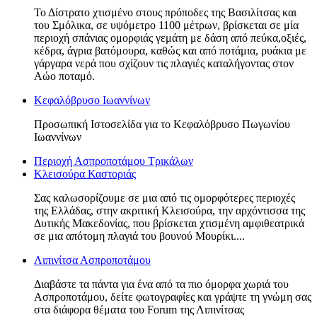
Το Δίστρατο χτισμένο στους πρόποδες της Βασιλίτσας και
του Σμόλικα, σε υψόμετρο 1100 μέτρων, βρίσκεται σε μία
περιοχή σπάνιας ομορφιάς γεμάτη με δάση από πεύκα,οξιές,
κέδρα, άγρια βατόμουρα, καθώς και από ποτάμια, ρυάκια με
γάργαρα νερά που σχίζουν τις πλαγιές καταλήγοντας στον
Αώο ποταμό.
Κεφαλόβρυσο Ιωαννίνων
Προσωπική Ιστοσελίδα για το Κεφαλόβρυσο Πωγωνίου
Ιωαννίνων
Περιοχή Ασπροποτάμου Τρικάλων
Κλεισούρα Καστοριάς
Σας καλωσορίζουμε σε μια από τις ομορφότερες περιοχές
της Ελλάδας, στην ακριτική Κλεισούρα, την αρχόντισσα της
Δυτικής Μακεδονίας, που βρίσκεται χτισμένη αμφιθεατρικά
σε μια απότομη πλαγιά του βουνού Μουρίκι....
Λιπινίτσα Ασπροποτάμου
Διαβάστε τα πάντα για ένα από τα πιο όμορφα χωριά του
Ασπροποτάμου, δείτε φωτογραφίες και γράψτε τη γνώμη σας
στα διάφορα θέματα του Forum της Λιπινίτσας