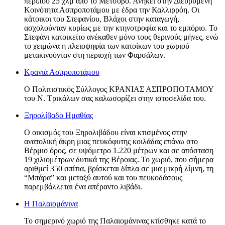
περίπου 25 χλμ από το Μέτσοβο. Ανήκει στην Διευρυμένη
Κοινότητα Ασπροποτάμου με έδρα την Καλλιρρόη. Οι
κάτοικοι του Στεφανίου, Βλάχοι στην καταγωγή,
ασχολούνταν κυρίως με την κτηνοτροφία και το εμπόριο. Το
Στεφάνι κατοικείτο ανέκαθεν μόνο τους θερινούς μήνες, ενώ
το χειμώνα η πλειοψηφία των κατοίκων του χωριού
μετακινούνταν στη περιοχή των Φαρσάλων.
Κρανιά Ασπροποτάμου
Ο Πολιτιστικός Σύλλογος ΚΡΑΝΙΑΣ ΑΣΠΡΟΠΟΤΑΜΟΥ
του Ν. Τρικάλων σας καλωσορίζει στην ιστοσελίδα του.
Ξηρολίβαδο Ημαθίας
O οικισμός του Ξηρολιβάδου είναι κτισμένος στην
ανατολική άκρη μιας πευκόφυτης κοιλάδας επάνω στο
Βέρμιο όρος, σε υψόμετρο 1.220 μέτρων και σε απόσταση
19 χιλιομέτρων δυτικά της Βέροιας. Το χωριό, που σήμερα
αριθμεί 350 σπίτια, βρίσκεται δίπλα σε μια μικρή λίμνη, τη
“Μπάρα” και μεταξύ αυτού και του πευκοδάσους
παρεμβάλλεται ένα απέραντο λιβάδι.
Η Παλαιομάνινα
Το σημερινό χωριό της Παλαιομάνινας κτίσθηκε κατά το