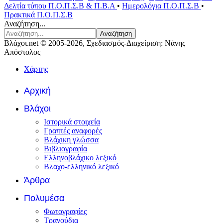
Δελτία τύπου Π.Ο.Π.Σ.Β & Π.Β.Α
•
Ημερολόγια Π.Ο.Π.Σ.Β
•
Πρακτικά Π.Ο.Π.Σ.Β
Αναζήτηση...
Αναζήτηση
Βλάχοι.net © 2005-2026, Σχεδιασμός-Διαχείριση: Νάνης
Απόστολος
Χάρτης
Αρχική
Βλάχοι
Ιστορικά στοιχεία
Γραπτές αναφορές
Βλάχικη γλώσσα
Βιβλιογραφία
Ελληνοβλάχικο λεξικό
Βλαχο-ελληνικό λεξικό
Άρθρα
Πολυμέσα
Φωτογραφίες
Τραγούδια