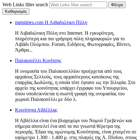
Web Links filter search
Φίλτρο
Καθαρισμός
mpistiries.com Η Λιβαδιώτικη Πύλη
Η Λιβαδιώτικη Πύλη στο Internet. Η εγκυρότερη,
πληρέστερη και πιο γρήγορη πύλη πληροφοριών για το
Λιβάδι Ολύμπου. Forum, Ειδήσεις, Φωτογραφίες, Βίντεο,
Άρθρα...
Παλαιοσέλλι Κονίτσης
Η ονομασία του Παλαιοσελλίου προέρχεται από τους
αρχαίους Σελλούς, τους αρχαιότερους κατοίκους της
επαρχίας Δωδώνης, η οποία τότε έφτανε ως την Ιλλυρία. Στο
αρχείο της κοινότητας υπάρχει έγγραφο του Υπουργείου,
όπου υποδεικνύεται η σωστή γραφή της ονομασίας του
χωριού Παλαιοσέλλι με δύο λ.
Κοινότητα Αβδέλλας
Η Αβδέλλα είναι ένα βλαχοχώρι του Νομού Γρεβενών και
σήμερα αποτελεί ένα από τα πιο γνωστά θέρετρα της
περιοχής. Έδρα της ομώνυμης Κοινότητας, είναι χτισμένο σε
υψόμετρο 1.300 - 1.400 μ. στις πλαγιές της Α. Πίνδου, στους