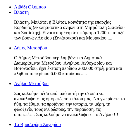
Λιβάδι Ολύμπου
Βλάστη
Βλάστη, Μπλάτσι ή Βλάτσι, κοινότητα της επαρχίας
Εορδαίας (εκκλησιαστικά ανήκει στη Μητρόπολη Σισανίου
και Σιατίστης). Είναι κτισμένη σε υψόμετρο 1200μ. μεταξύ
των βουνών Ασκίου (Σινιάτσικου) και Μουρικίου.....
Δήμος Μετσόβου
Ο Δήμος Μετσόβου περιλαμβάνει τα Δημοτικά
Διαμερίσματα Μετσόβου, Ανηλίου, Ανθοχωρίου και
Βοτονοσίου, έχει έκταση περίπου 200.000 στρέμματα και
πληθυσμό περίπου 6.000 κατοίκους.....
Ανήλιo Mετσόβου
Σας καλούμε μέσα από από αυτή την σελίδα να
ανακαλύψετε τις ομορφιές του τόπου μας. Να γνωρίσετε τα
ήθη, τα έθιμα, τα προϊόντα, την ιστορία, τα μέρη, τη
φιλοξενία, τους ανθρώπους, την παράδοση, τις
ομορφιές... Σας καλούμε να ανακαλύψετε το Ανήλιο !!!
Το Βρυσοχώρι Ζαγορίου