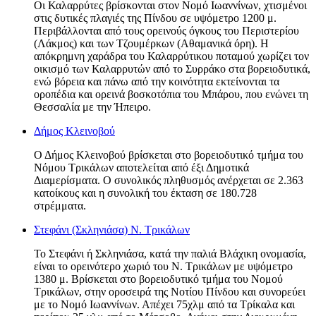
Οι Καλαρρύτες βρίσκονται στον Νομό Ιωαννίνων, χτισμένοι
στις δυτικές πλαγιές της Πίνδου σε υψόμετρο 1200 μ.
Περιβάλλονται από τους ορεινούς όγκους του Περιστερίου
(Λάκμος) και των Τζουμέρκων (Αθαμανικά όρη). Η
απόκρημνη χαράδρα του Καλαρρύτικου ποταμού χωρίζει τον
οικισμό των Καλαρρυτών από το Συρράκο στα βορειοδυτικά,
ενώ βόρεια και πάνω από την κοινότητα εκτείνονται τα
οροπέδια και ορεινά βοσκοτόπια του Μπάρου, που ενώνει τη
Θεσσαλία με την Ήπειρο.
Δήμος Κλεινοβού
Ο Δήμος Κλεινοβού βρίσκεται στο βορειοδυτικό τμήμα του
Νόμου Τρικάλων αποτελείται από έξι Δημοτικά
Διαμερίσματα. Ο συνολικός πληθυσμός ανέρχεται σε 2.363
κατοίκους και η συνολική του έκταση σε 180.728
στρέμματα.
Στεφάνι (Σκληνιάσα) Ν. Τρικάλων
Το Στεφάνι ή Σκληνιάσα, κατά την παλιά Βλάχικη ονομασία,
είναι το ορεινότερο χωριό του Ν. Τρικάλων με υψόμετρο
1380 μ. Βρίσκεται στο βορειοδυτικό τμήμα του Νομού
Τρικάλων, στην οροσειρά της Νοτίου Πίνδου και συνορεύει
με το Νομό Ιωαννίνων. Απέχει 75χλμ από τα Τρίκαλα και