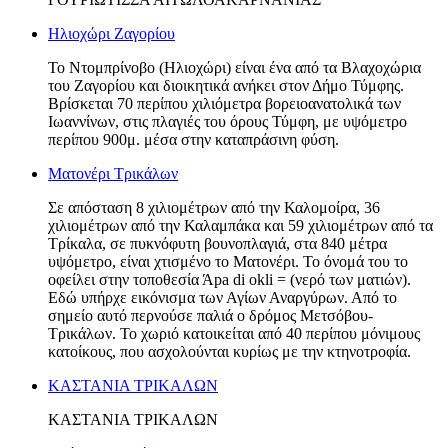
Ηλιοχώρι Ζαγορίου
Το Ντομπρίνοβο (Ηλιοχώρι) είναι ένα από τα Βλαχοχώρια
του Ζαγορίου και διοικητικά ανήκει στον Δήμο Τύμφης.
Βρίσκεται 70 περίπου χιλιόμετρα βορειοανατολικά των
Ιωαννίνων, στις πλαγιές του όρους Τύμφη, με υψόμετρο
περίπου 900μ. μέσα στην καταπράσινη φύση.
Ματονέρι Τρικάλων
Σε απόσταση 8 χιλιομέτρων από την Καλομοίρα, 36
χιλιομέτρων από την Καλαμπάκα και 59 χιλιομέτρων από τα
Τρίκαλα, σε πυκνόφυτη βουνοπλαγιά, στα 840 μέτρα
υψόμετρο, είναι χτισμένο το Ματονέρι. Το όνομά του το
οφείλει στην τοποθεσία Άpa di okli = (νερό των ματιών).
Εδώ υπήρχε εικόνισμα των Αγίων Αναργύρων. Από το
σημείο αυτό περνούσε παλιά ο δρόμος Μετσόβου-
Τρικάλων. Το χωριό κατοικείται από 40 περίπου μόνιμους
κατοίκους, που ασχολούνται κυρίως με την κτηνοτροφία.
KAΣΤΑΝΙΑ ΤΡΙΚΑΛΩΝ
KAΣΤΑΝΙΑ ΤΡΙΚΑΛΩΝ