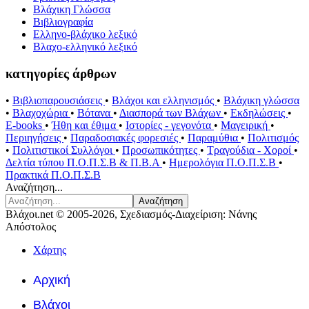
Βλάχικη Γλώσσα
Βιβλιογραφία
Ελληνο-βλάχικο λεξικό
Βλαχο-ελληνικό λεξικό
κατηγορίες άρθρων
•
Βιβλιοπαρουσιάσεις
•
Βλάχοι και ελληνισμός
•
Βλάχικη γλώσσα
•
Βλαχοχώρια
•
Βότανα
•
Διασπορά των Βλάχων
•
Εκδηλώσεις
•
E-books
•
Ήθη και έθιμα
•
Ιστορίες - γεγονότα
•
Μαγειρική
•
Περιηγήσεις
•
Παραδοσιακές φορεσιές
•
Παραμύθια
•
Πολιτισμός
•
Πολιτιστικοί Συλλόγοι
•
Προσωπικότητες
•
Τραγούδια - Χοροί
•
Δελτία τύπου Π.Ο.Π.Σ.Β & Π.Β.Α
•
Ημερολόγια Π.Ο.Π.Σ.Β
•
Πρακτικά Π.Ο.Π.Σ.Β
Αναζήτηση...
Αναζήτηση
Βλάχοι.net © 2005-2026, Σχεδιασμός-Διαχείριση: Νάνης
Απόστολος
Χάρτης
Αρχική
Βλάχοι