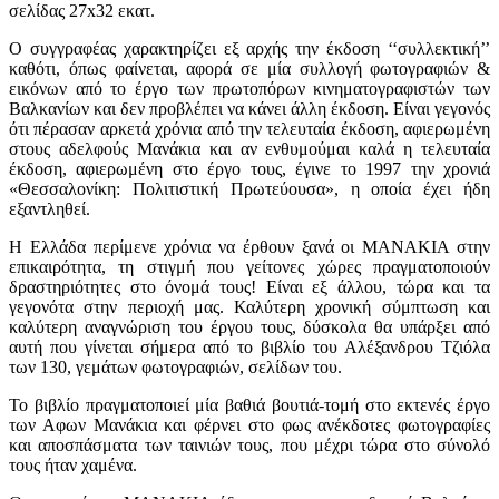
σελίδας 27x32 εκατ.
Ο συγγραφέας χαρακτηρίζει εξ αρχής την έκδοση ‘‘συλλεκτική’’
καθότι, όπως φαίνεται, αφορά σε μία συλλογή φωτογραφιών &
εικόνων από το έργο των πρωτοπόρων κινηματογραφιστών των
Βαλκανίων και δεν προβλέπει να κάνει άλλη έκδοση. Είναι γεγονός
ότι πέρασαν αρκετά χρόνια από την τελευταία έκδοση, αφιερωμένη
στους αδελφούς Μανάκια και αν ενθυμούμαι καλά η τελευταία
έκδοση, αφιερωμένη στο έργο τους, έγινε το 1997 την χρονιά
«Θεσσαλονίκη: Πολιτιστική Πρωτεύουσα», η οποία έχει ήδη
εξαντληθεί.
Η Ελλάδα περίμενε χρόνια να έρθουν ξανά οι ΜΑΝΑΚΙΑ στην
επικαιρότητα, τη στιγμή που γείτονες χώρες πραγματοποιούν
δραστηριότητες στο όνομά τους! Είναι εξ άλλου, τώρα και τα
γεγονότα στην περιοχή μας. Καλύτερη χρονική σύμπτωση και
καλύτερη αναγνώριση του έργου τους, δύσκολα θα υπάρξει από
αυτή που γίνεται σήμερα από το βιβλίο του Αλέξανδρου Τζιόλα
των 130, γεμάτων φωτογραφιών, σελίδων του.
Το βιβλίο πραγματοποιεί μία βαθιά βουτιά-τομή στο εκτενές έργο
των Αφων Μανάκια και φέρνει στο φως ανέκδοτες φωτογραφίες
και αποσπάσματα των ταινιών τους, που μέχρι τώρα στο σύνολό
τους ήταν χαμένα.