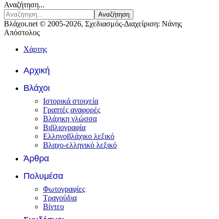
Αναζήτηση...
Αναζήτηση
Βλάχοι.net © 2005-2026, Σχεδιασμός-Διαχείριση: Νάνης
Απόστολος
Χάρτης
Αρχική
Βλάχοι
Ιστορικά στοιχεία
Γραπτές αναφορές
Βλάχικη γλώσσα
Βιβλιογραφία
Ελληνοβλάχικο λεξικό
Βλαχο-ελληνικό λεξικό
Άρθρα
Πολυμέσα
Φωτογραφίες
Τραγούδια
Βίντεο