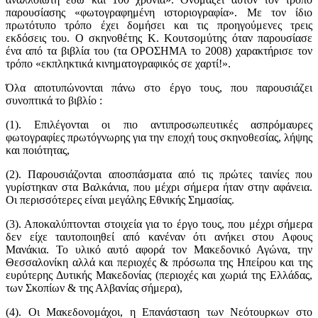
παρουσίασης «φωτογραφημένη ιστοριογραφία». Με τον ίδιο
πρωτότυπο τρόπο έχει δομήσει και τις προηγούμενες τρεις
εκδόσεις του. Ο σκηνοθέτης Κ. Κουτσομύτης όταν παρουσίασε
ένα από τα βιβλία του (τα ΟΡΟΣΗΜΑ το 2008) χαρακτήρισε τον
τρόπο «εκπληκτικά κινηματογραφικός σε χαρτί!».
Όλα αποτυπώνονται πάνω στο έργο τους, που παρουσιάζει
συνοπτικά το βιβλίο :
(1). Επιλέγονται οι πιο αντιπροσωπευτικές ασπρόμαυρες
φωτογραφίες πρωτόγνωρης για την εποχή τους σκηνοθεσίας, λήψης
και ποιότητας,
(2). Παρουσιάζονται αποσπάσματα από τις πρώτες ταινίες που
γυρίστηκαν στα Βαλκάνια, που μέχρι σήμερα ήταν στην αφάνεια.
Οι περισσότερες είναι μεγάλης Εθνικής Σημασίας.
(3). Αποκαλύπτονται στοιχεία για το έργο τους, που μέχρι σήμερα
δεν είχε ταυτοποιηθεί από κανέναν ότι ανήκει στου Αφους
Μανάκια. Το υλικό αυτό αφορά τον Μακεδονικό Αγώνα, την
Θεσσαλονίκη αλλά και περιοχές & πρόσωπα της Ηπείρου και της
ευρύτερης Δυτικής Μακεδονίας (περιοχές και χωριά της Ελλάδας,
των Σκοπίων & της Αλβανίας σήμερα),
(4). Οι Μακεδονομάχοι, η Επανάσταση των Νεότουρκων στο