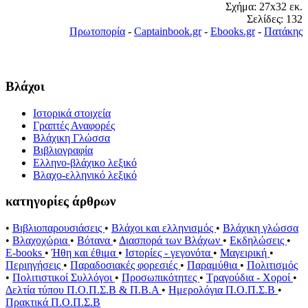
Σχήμα: 27x32 εκ.
Σελίδες: 132
Πρωτοπορία
-
Captainbook.gr
-
Ebooks.gr
-
Πατάκης
Βλάχοι
Ιστορικά στοιχεία
Γραπτές Αναφορές
Βλάχικη Γλώσσα
Βιβλιογραφία
Ελληνο-βλάχικο λεξικό
Βλαχο-ελληνικό λεξικό
κατηγορίες άρθρων
•
Βιβλιοπαρουσιάσεις
•
Βλάχοι και ελληνισμός
•
Βλάχικη γλώσσα
•
Βλαχοχώρια
•
Βότανα
•
Διασπορά των Βλάχων
•
Εκδηλώσεις
•
E-books
•
Ήθη και έθιμα
•
Ιστορίες - γεγονότα
•
Μαγειρική
•
Περιηγήσεις
•
Παραδοσιακές φορεσιές
•
Παραμύθια
•
Πολιτισμός
•
Πολιτιστικοί Συλλόγοι
•
Προσωπικότητες
•
Τραγούδια - Χοροί
•
Δελτία τύπου Π.Ο.Π.Σ.Β & Π.Β.Α
•
Ημερολόγια Π.Ο.Π.Σ.Β
•
Πρακτικά Π.Ο.Π.Σ.Β