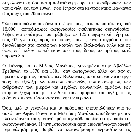
συγκλονιστική όσο και η πολυτάραχη πορεία των ανθρώπων, των
κοινωνιών και των εθνών, που έζησαν στα κεντροδυτικά Βαλκάνια
στις αρχές του 20ου αιώνα.
Όλα αποτυπώνονται πάνω στο έργο τους : στις περισσότερες από
18.000+ ασπρόμαυρες φωτογραφίες εκπληκτικής σκηνοθεσίας,
λήψης και ποιότητας που τράβηξαν σε 125 διαφορετικά μέρη και
στις 67 γνωστές, προς το παρόν, ταινίες κινηματογράφου που
διασώθηκαν στα αρχεία των κρατών των Βαλκανίων αλλά και σε
όσες επί πλέον πουλήθηκαν από τους ίδιους σε τρίτους κατά
παραγγελία.
Ο Γιάννης και ο Μίλτος Μανάκιας, γεννημένοι στην Αβδέλλα
Γρεβενών το 1878 και 1881, σαν φωτογράφοι αλλά και σαν οι
πρώτοι κινηματογραφιστές των Βαλκανίων, αποτυπώνουν στο έργο
τους την εξέλιξη των τοπικών κοινωνιών, των οικονομιών, των
ανθρώπων, των μικρών και μεγάλων κοινωνικών ομάδων, των
ατόμων ξεχωριστά με την δική τους ομορφιά και αίγλη, όπως
ζούσαν και αναπτύσσονταν εκείνη την περίοδο.
Όσα, από τα γεγονότα και τα πρόσωπα, αποτυπώθηκαν από το
φακό των Αφών Γιάννη και Μιλτιάδη Μανάκια αποδίδουν με τον
πλέον ιδανικό και ζωντανό τρόπο την κάθε περίοδο στην οποία και
φωτογραφήθηκαν. Η κινηματογραφική αυτή εικονική-φωτογραφική
περιπλάνηση μας βοηθά να κατανοήσουμε περισσότερο τις