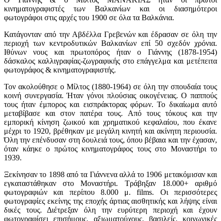
κινηματογραφιστές των Βαλκανίων και οι διασημότεροι
φωτογράφοι στις αρχές του 1900 σε όλα τα Βαλκάνια.
Κατάγονταν από την Αβδέλλα Γρεβενών και έδρασαν σε όλη την
περιοχή των κεντροδυτικών Βαλκανίων επί 50 σχεδόν χρόνια.
Ιθύνων νους και πρωτοπόρος ήταν ο Γιάννης (1878-1954)
δάσκαλος καλλιγραφίας-ζωγραφικής στο επάγγελμα και μετέπειτα
φωτογράφος & κινηματογραφιστής.
Τον ακολούθησε ο Μίλτος (1880-1964) σε όλη την σπουδαία τους
κοινή συνεργασία. Ήταν γόνοι πλούσιας οικογένειας. Ο παππούς
τους ήταν έμπορος και εισπράκτορας φόρων. Το δικαίωμα αυτό
μεταβίβασε και στον πατέρα τους. Από τους τόκους και την
εμπορική κίνηση ζωικού και χρηματικού κεφαλαίου, που έκανε
μέχρι το 1920, βρέθηκαν με μεγάλη κινητή και ακίνητη περιουσία.
Όλη την επένδυσαν στη δουλειά τους, όπου βέβαια και την έχασαν,
όταν κάηκε ο πρώτος κινηματογράφος τους στο Μοναστήρι το
1939.
Ξεκίνησαν το 1898 από τα Γιάννενα αλλά το 1906 μετακόμισαν και
εγκαταστάθηκαν στο Μοναστήρι. Τράβηξαν 18.000+ αριθμό
φωτογραφιών και περίπου 8.000 μ. films. Οι περισσότερες
φωτογραφίες εκείνης της εποχής άρτιας αισθητικής και λήψης είναι
δικές τους. Διέτρεξαν όλη την ευρύτερη περιοχή και έχουν
φωτογραφίσει επισήμους, αξιωματούχους, βασιλείς, κοινωνικές