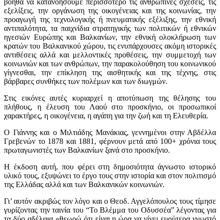
βοηθά να κατανοήσουμε περισσότερο τις ανθρώπινες σχέσεις, τις
εξελίξεις, την οργάνωση της οικογένειας και της κοινωνίας, την
προαγωγή της τεχνολογικής ή πνευματικής εξέλιξης, την εθνική
αντιπαλότητα, τα παιχνίδια στρατηγικής των πολιτικών ή εθνικών
ηγεσιών Ευρώπης και Βαλκανίων, την εθνική ολοκλήρωση των
κρατών του Βαλκανικού χώρου, τις ενυπάρχουσες ακόμη ιστορικές
αντιθέσεις αλλά και μελλοντικές προθέσεις, την συμμετοχή των
κοινωνιών και των ανθρώπων, την παρακολούθηση του κοινωνικού
γίγνεσθαι, την επίκληση της αισθητικής και της τέχνης, στις
βάρβαρες συνθήκες των πολέμων και των διωγμών.
Στις εικόνες αυτές κυριαρχεί η αποτύπωση της θέλησης του
πλήθους, η έλευση του Λαού στο προσκήνιο, οι προσωπικοί
χαρακτήρες, η οικογένεια, η αγάπη για την ζωή και τη Ελευθερία.
Ο Γιάννης και ο Μιλτιάδης Μανάκιας, γεννημένοι στην Αβδέλλα
Γρεβενών το 1878 και 1881, φέρνουν μετά από 100+ χρόνια τους
πρωταγωνιστές των Βαλκανίων ξανά στο προσκήνιο.
Η έκδοση αυτή, που φέρει στη δημοσιότητα άγνωστο ιστορικό
υλικό τους, εξυψώνει το έργο τους στην ιστορία και στον πολιτισμό
της Ελλάδας αλλά και των Βαλκανικών κοινωνιών.
Γι’ αυτόν ακριβώς τον λόγο και ο Θεοδ. Αγγελόπουλος τους τίμησε
γυρίζοντας την ταινία του “Το Βλέμμα του Οδυσσέα” λέγοντας για
τα δύο αδέλφια «θεωρώ ότι είναι η ώρα να γίνει ευρύτερα γνωστό