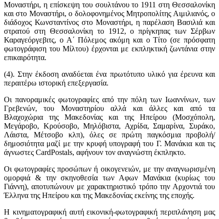
Μοναστήρι, η επίσκεψη του σουλτάνου το 1911 στη Θεσσαλονίκη
και στο Μοναστήρι, ο δολοφονημένος Μητροπολίτης Αιμιλιανός, ο
διάδοχος Κωνσταντίνος στο Μοναστήρι, η παρέλαση Βασιλιά και
στρατού στη Θεσσαλονίκη το 1912, ο πρίγκηπας των Σέρβων
Καραγεόργεβιτς, ο Α΄ Πόλεμος ακόμη και ο Τίτο (σε πρόσφατη
φωτογράφιση του Μίλτου) έρχονται με εκπληκτική ζωντάνια στην
επικαιρότητα.
(4). Στην έκδοση αναδύεται ένα πρωτότυπο υλικό για έρευνα και
περαιτέρω ιστορική επεξεργασία.
Οι πανοραμικές φωτογραφίες από την πόλη των Ιωαννίνων, των
Γρεβενών, του Μοναστηρίου αλλά και άλλες και από τα
Βλαχοχώρια της Μακεδονίας και της Ηπείρου (Μοσχόπολη,
Μεγάροβο, Κρούσοβο, Μηλόβιστα, Αχρίδα, Σαμαρίνα, Συράκο,
Λάιστα, Μέτσοβο κλπ), όλες σε πρώτη παγκόσμια προβολή/
δημοσιότητα μαζί με την κρυφή υπογραφή του Γ. Μανάκια και τις
άγνωστες CardPostals, αφήνουν τον αναγνώστη έκπληκτο.
Οι φωτογραφίες προσώπων ή οικογενειών, με την αναγνωρισμένη
ομορφιά & την σκηνοθεσία των Αφων Μανάκια (κυρίως του
Γιάννη), αποτυπώνουν με χαρακτηριστικό τρόπο την Αρχοντιά του
Έλληνα της Ηπείρου και της Μακεδονίας εκείνης της εποχής.
Η κινηματογραφική αυτή εικονική-φωτογραφική περιπλάνηση μας