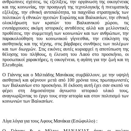
ανθρώπινες σχέσεις, τις εξελίξεις, την οργάνωση της οικογένειας
και της κοινωνίας, την προαγωγή της τεχνολογικής ή πνευματικής
εξέλιξης, την εθνική αντιπαλότητα, τα παιχνίδια στρατηγικής των
πολιτικών ή εθνικών ηγεσιών Ευρώπης και Βαλκανίων, την εθνική
ολοκλήρωση των κρατών του Βαλκανικού χώρου, τις
ενυπάρχουσες ακόμη ιστορικές αντιθέσεις αλλά και μελλοντικές
προθέσεις, την συμμετοχή των κοινωνιών και των ανθρώπων, την
παρακολούθηση του κοινωνικού γίγνεσθαι, την επίκληση της
αισθητικής και της τέχνης, στις βάρβαρες συνθήκες των πολέμων
και των διωγμών. Στις εικόνες αυτές κυριαρχεί η αποτύπωση της
θέλησης του πλήθους, η έλευση του Λαού στο προσκήνιο, οι
προσωπικοί χαρακτήρες, η οικογένεια, η αγάπη για την ζωή και τη
Ελευθερία.
Ο Γιάννης και ο Μιλτιάδης Μανάκιας συμβάλλουν, με την υψηλή
αισθητική και φέρνουν μετά από 100 χρόνια τους πρωταγωνιστές
των Βαλκανίων στο προσκήνιο. Η έκδοση αυτή έχει σαν σκοπό να
φέρει στη δημοσιότητα άγνωστο ιστορικό υλικό τους,
αναγνωρίζοντας το έργο τους στην ιστορία και στον πολιτισμό των
κοινωνιών των Βαλκανίων.
Λίγα λόγια για τους Αφους Μανάκια (Εσώφυλλο) :
O Γιάννης & ο Μίλτος ΜΑΝΑΚΙΑΣ ήταν οι πρώτοι