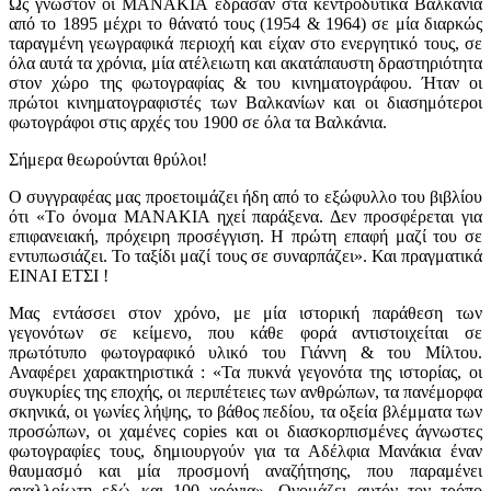
Ως γνωστόν οι ΜΑΝΑΚΙΑ έδρασαν στα κεντροδυτικά Βαλκάνια
από το 1895 μέχρι το θάνατό τους (1954 & 1964) σε μία διαρκώς
ταραγμένη γεωγραφικά περιοχή και είχαν στο ενεργητικό τους, σε
όλα αυτά τα χρόνια, μία ατέλειωτη και ακατάπαυστη δραστηριότητα
στον χώρο της φωτογραφίας & του κινηματογράφου. Ήταν οι
πρώτοι κινηματογραφιστές των Βαλκανίων και οι διασημότεροι
φωτογράφοι στις αρχές του 1900 σε όλα τα Βαλκάνια.
Σήμερα θεωρούνται θρύλοι!
Ο συγγραφέας μας προετοιμάζει ήδη από το εξώφυλλο του βιβλίου
ότι «Tο όνομα ΜΑΝΑΚΙΑ ηχεί παράξενα. Δεν προσφέρεται για
επιφανειακή, πρόχειρη προσέγγιση. Η πρώτη επαφή μαζί του σε
εντυπωσιάζει. Το ταξίδι μαζί τους σε συναρπάζει». Και πραγματικά
ΕΙΝΑΙ ΕΤΣΙ !
Μας εντάσσει στον χρόνο, με μία ιστορική παράθεση των
γεγονότων σε κείμενο, που κάθε φορά αντιστοιχείται σε
πρωτότυπο φωτογραφικό υλικό του Γιάννη & του Μίλτου.
Αναφέρει χαρακτηριστικά : «Τα πυκνά γεγονότα της ιστορίας, οι
συγκυρίες της εποχής, οι περιπέτειες των ανθρώπων, τα πανέμορφα
σκηνικά, οι γωνίες λήψης, το βάθος πεδίου, τα οξεία βλέμματα των
προσώπων, οι χαμένες copies και οι διασκορπισμένες άγνωστες
φωτογραφίες τους, δημιουργούν για τα Αδέλφια Μανάκια έναν
θαυμασμό και μία προσμονή αναζήτησης, που παραμένει
αναλλοίωτη εδώ και 100 χρόνια». Ονομάζει αυτόν τον τρόπο