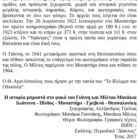
ομάδες και πρόσωπα ξεχωριστά, χωριά και ιστορικά γεγονότα
μεγάλης ιστορικής σημασίας. Κάρτες και φωτογραφίες τους
βρίσκονται σε όλο των κόσμο. Το αρχείο τους λέγεται ότι είναι
ατελείωτο. Την 26 Αυγούστου 1921 λειτουργούν στο Μοναστήρι
τον πρώτο κινηματογράφο (θερινό στην αρχή με 180 θ.) ενώ το
1923 κτίζουν και το κτίριο με 373 θ. στην πλατεία και 111 θ. στον
εξώστη. Οι “Υφάντρες” είναι η πρώτη ταινία που γυρίστηκε στα
Βαλκάνια και είναι δική τους.
Ο Γιάννης το 1941 μετακόμισε οριστικά στη Θεσσαλονίκη όπου
και πέθανε ασκώντας το επάγγελμα του φωτογράφου στην παραλία
της πόλης. Ο Μίλτος παρέμεινε στο Μοναστήρι όπου και πέθανε το
1964.
Ο Θ. Αγγελόπουλος τους τίμησε με την ταινία του “Το Βλέμμα του
Οδυσσέα”.
Η ιστορία μπροστά στο φακό του Γιάννη και Μίλτου Μανάκια
Ιωάννινα - Πίνδος - Μοναστήρι - Γρεβενά - Θεσσαλονίκη
Συγγραφέας: Αλέξανδρος Τζιόλας
Φωτογράφοι: Μανάκια Γιαννάκης, Μανάκια Μίλτος
Θέμα: Φωτογραφία- Γραφικές τέχνες
ISBN: -
Εκδότης: Περιοδικό "Δίαυλος"
Έτος: 2017