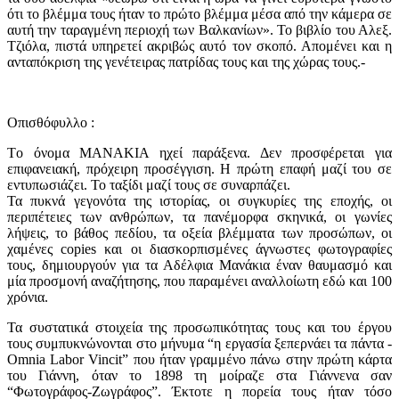
ότι το βλέμμα τους ήταν το πρώτο βλέμμα μέσα από την κάμερα σε
αυτή την ταραγμένη περιοχή των Βαλκανίων». Το βιβλίο του Αλεξ.
Τζιόλα, πιστά υπηρετεί ακριβώς αυτό τον σκοπό. Απομένει και η
ανταπόκριση της γενέτειρας πατρίδας τους και της χώρας τους.-
Οπισθόφυλλο :
Tο όνομα ΜΑΝΑΚΙΑ ηχεί παράξενα. Δεν προσφέρεται για
επιφανειακή, πρόχειρη προσέγγιση. Η πρώτη επαφή μαζί του σε
εντυπωσιάζει. Το ταξίδι μαζί τους σε συναρπάζει.
Τα πυκνά γεγονότα της ιστορίας, οι συγκυρίες της εποχής, οι
περιπέτειες των ανθρώπων, τα πανέμορφα σκηνικά, οι γωνίες
λήψεις, το βάθος πεδίου, τα οξεία βλέμματα των προσώπων, οι
χαμένες copies και οι διασκορπισμένες άγνωστες φωτογραφίες
τους, δημιουργούν για τα Αδέλφια Μανάκια έναν θαυμασμό και
μία προσμονή αναζήτησης, που παραμένει αναλλοίωτη εδώ και 100
χρόνια.
Τα συστατικά στοιχεία της προσωπικότητας τους και του έργου
τους συμπυκνώνονται στο μήνυμα “η εργασία ξεπερνάει τα πάντα -
Omnia Labor Vincit” που ήταν γραμμένο πάνω στην πρώτη κάρτα
του Γιάννη, όταν το 1898 τη μοίραζε στα Γιάννενα σαν
“Φωτογράφος-Ζωγράφος”. Έκτοτε η πορεία τους ήταν τόσο