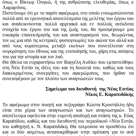
όπως ο Βίκτωρ Ουγκώ, ή της ανθρώπινης ελευθερίας, όπως ο
Λαμαρτίνος.
Πιστεύουμε ότι με το παρόν αφιέρωμα, στο οποίο ενσωματώνονται
πολλά από τα ερευνητικά αποτελέσματα της μελέτης του έργου του
και αναδεικνύονται πολλά αρχειακά και εν πολλοίς ανέκδοτα
στοιχεία του έργου του και της ζωής του, θα προσφέρουμε μια
ευκαιρία επανεκτίμησής του και αναστοχασμού του, θεωρώντας
τον ως μια από τις κεντρικές φυσιογνωμίες του αιώνα του αλλά και
από τους κυριότερους μεταξύ εκείνων που συνετέλεσαν στη
συγκρότηση του έθνους και της ενοποίησής του, χάρη στις απόψεις
του για την ιστορία και τον λαό.
Θα ήθελα να ευχαριστήσω τον Βαγγέλη Αυδίκο που εμπιστεύθηκε
στη Νέα Εστία τις ιδέες του και τη δουλειά του, καθώς και τους
διακεκριμένους συνεργάτες του αφιερώματος, που ήρθαν να
συνεισφέρουν με τον πλούτο των αναγνώσεών τους.
Σημείωμα του διευθυντή της Νέας Εστίας
Νίκος Ε. Καραπιδάκης
Το αφιέρωμα στον ποιητή και πεζογράφο Κώστα Κρυστάλλη ήδη
είναι στα χέρια των αναγνωστών και των αναγνωστριών. Το
αποτέλεσμα οφείλεται στην ευμενή αποδοχή και στάση της κ. Εύας
Καραϊτίδου, καθώς και του διευθυντή του περιοδικού «Νέα Εστία,
του καθηγητή κ. Ν. Καραπιδάκη. Θα τολμούσα να προσθέσω ότι
και οι δύο ασμένως ανταποκρίθηκαν στην πρόταση για το ανά