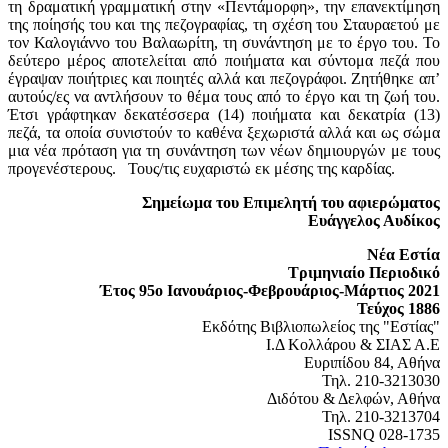
τη δραματική γραμματική στην «Πεντάμορφη», την επανεκτίμηση
της ποίησής του και της πεζογραφίας, τη σχέση του Σταυραετού με
τον Καλογιάννο του Βαλαωρίτη, τη συνάντηση με το έργο του. Το
δεύτερο μέρος αποτελείται από ποιήματα και σύντομα πεζά που
έγραψαν ποιήτριες και ποιητές αλλά και πεζογράφοι. Ζητήθηκε απ’
αυτούς/ες να αντλήσουν το θέμα τους από το έργο και τη ζωή του.
Έτσι γράφτηκαν δεκατέσσερα (14) ποιήματα και δεκατρία (13)
πεζά, τα οποία συνιστούν το καθένα ξεχωριστά αλλά και ως σώμα
μια νέα πρόταση για τη συνάντηση των νέων δημιουργών με τους
προγενέστερους. Τους/τις ευχαριστώ εκ μέσης της καρδίας.
Σημείωμα του Επιμελητή του αφιερώματος
Ευάγγελος Αυδίκος
Νέα Εστία
Τριμηνιαίο Περιοδικό
Έτος 95ο Ιανουάριος-Φεβρουάριος-Μάρτιος 2021
Τεύχος 1886
Εκδότης Βιβλιοπωλείος της "Εστίας"
Ι.Δ Κολλάρου & ΣΙΑΣ Α.Ε
Ευριπίδου 84, Αθήνα
Τηλ. 210-3213030
Διδότου & Δελφών, Αθήνα
Τηλ. 210-3213704
ISSNQ 028-1735