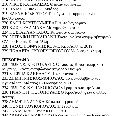
216 ΝΙΚΟΣ ΚΑΤΣΑΛΙΔΑΣ Θέματα ιθαγένειας
218 ΗΛΙΑΣ ΚΕΦΑΛΑΣ Μπάρος
219 ΕΛΕΝΗ ΚΟΦΤΕΡΟΥ Τι απέγινε το μαρμαρωμένο
βασιλόπουλο;
220 ΧΛΟΗ ΚΟΥΤΣΟΥΜΠΕΛΗ Αυτοβιογραφικό
221 ΚΩΣΤΟΥΛΑ ΜΑΚΗ Με νήμα άθραυστο
224 ΚΩΣΤΑΣ ΛΑΝΤΑΒΟΣ Κατάματα στο χρόνο
226 ΑΓΓΕΛΙΚΗ ΠΕΧΛΙΒΑΝΗ Σύντομον (και αναμφισβήτητον)
CV του Κώστα Κρυστάλλη
228 ΤΑΣΟΣ ΠΟΡΦΥΡΗΣ Κώστας Κρυστάλλης, 2019
229 ΠΩΛΛΕΤΑ ΨΥΧΟΓΥΙΟΠΟΥΛΟΥ Μούσας επίκληση
ΠΕΖΟΓΡΑΦΙΑ
230 ΓΙΩΡΓΟΣ Χ. ΘΕΟΧΑΡΗΣ Ο Κώστας Κρυστάλλης κι ο
Μιχάλης Γκανάς ανταμώνουν στην οδό Σκουφά
231 ΣΤΕΡΓΙΑ ΚΑΒΒΑΛΟΥ Η καπετάνισσα
233 ΔΗΜΗΤΡΗΣ ΚΟΣΜΟΠΟΥΛΟΣ Το ψυχοσάββατο του
Κρυστάλλη. Μάρτιος 1894-Μάρτιος 2021
234 ΓΙΩΡΓΟΣ ΚΥΡΙΑΚΟΠΟΥΛΟΣ Γράμμα από την Άρτα
236 ΤΡΙΑΝΤ. Η. ΚΩΤΟΠΟΥΛΟΣ Ο Κρυστάλλης και ο άλλος
ποιητής
238 ΔΗΜΗΤΡΑ ΛΟΥΚΑ Κάτω απ’ τη μουριά
240 ΚΩΝΣΤ. ΛΟΥΚΟΠΟΥΛΟΣ Η ξερολιθιά
242 ΕΥΑ Μ. ΜΑΘΙΟΥΔΑΚΗ Σ.Π.Α.Π.
244 ΔΙΟΝΥΣΗΣ ΜΑΡΙΝΟΣ Ο Κώστας που δεν ήταν Κρυστάλλης