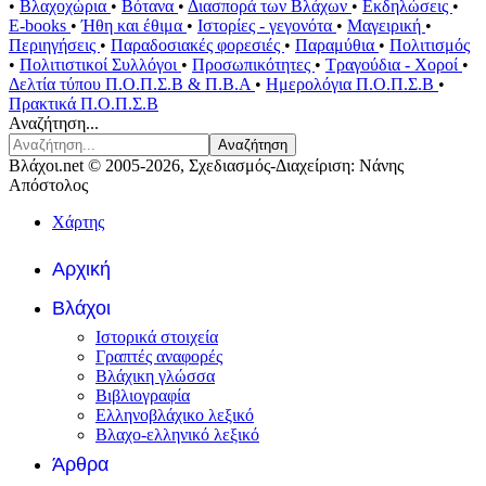
•
Βλαχοχώρια
•
Βότανα
•
Διασπορά των Βλάχων
•
Εκδηλώσεις
•
E-books
•
Ήθη και έθιμα
•
Ιστορίες - γεγονότα
•
Μαγειρική
•
Περιηγήσεις
•
Παραδοσιακές φορεσιές
•
Παραμύθια
•
Πολιτισμός
•
Πολιτιστικοί Συλλόγοι
•
Προσωπικότητες
•
Τραγούδια - Χοροί
•
Δελτία τύπου Π.Ο.Π.Σ.Β & Π.Β.Α
•
Ημερολόγια Π.Ο.Π.Σ.Β
•
Πρακτικά Π.Ο.Π.Σ.Β
Αναζήτηση...
Αναζήτηση
Βλάχοι.net © 2005-2026, Σχεδιασμός-Διαχείριση: Νάνης
Απόστολος
Χάρτης
Αρχική
Βλάχοι
Ιστορικά στοιχεία
Γραπτές αναφορές
Βλάχικη γλώσσα
Βιβλιογραφία
Ελληνοβλάχικο λεξικό
Βλαχο-ελληνικό λεξικό
Άρθρα