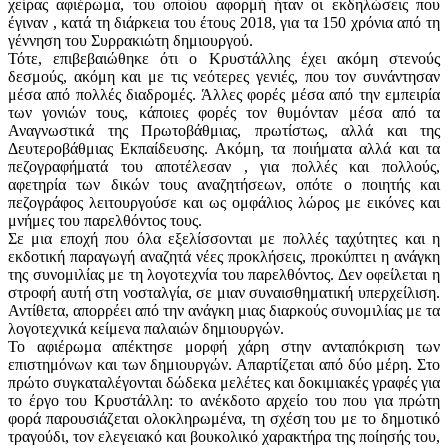
χείρας αφιέρωμα, του οποίου αφορμή ήταν οι εκδηλώσεις που
έγιναν , κατά τη διάρκεια του έτους 2018, για τα 150 χρόνια από τη
γέννηση του Συρρακιώτη δημιουργού.
Τότε, επιβεβαιώθηκε ότι ο Κρυστάλλης έχει ακόμη στενούς
δεσμούς, ακόμη και με τις νεότερες γενιές, που τον συνάντησαν
μέσα από πολλές διαδρομές. Άλλες φορές μέσα από την εμπειρία
των γονιών τους, κάποιες φορές τον θυμόνταν μέσα από τα
Αναγνωστικά της Πρωτοβάθμιας, πρωτίστως, αλλά και της
Δευτεροβάθμιας Εκπαίδευσης. Ακόμη, τα ποιήματα αλλά και τα
πεζογραφήματά του αποτέλεσαν , για πολλές και πολλούς,
αφετηρία των δικών τους αναζητήσεων, οπότε ο ποιητής και
πεζογράφος λειτουργούσε και ως ομφάλιος λώρος με εικόνες και
μνήμες του παρελθόντος τους.
Σε μια εποχή που όλα εξελίσσονται με πολλές ταχύτητες και η
εκδοτική παραγωγή αναζητά νέες προκλήσεις, προκύπτει η ανάγκη
της συνομιλίας με τη λογοτεχνία του παρελθόντος. Δεν οφείλεται η
στροφή αυτή στη νοσταλγία, σε μιαν συναισθηματική υπερχείλιση.
Αντίθετα, απορρέει από την ανάγκη μιας διαρκούς συνομιλίας με τα
λογοτεχνικά κείμενα παλαιών δημιουργών.
Το αφιέρωμα απέκτησε μορφή χάρη στην ανταπόκριση των
επιστημόνων και των δημιουργών. Απαρτίζεται από δύο μέρη. Στο
πρώτο συγκαταλέγονται δώδεκα μελέτες και δοκιμιακές γραφές για
το έργο του Κρυστάλλη: το ανέκδοτο αρχείο του που για πρώτη
φορά παρουσιάζεται ολοκληρωμένα, τη σχέση του με το δημοτικό
τραγούδι, τον ελεγειακό και βουκολικό χαρακτήρα της ποίησής του,