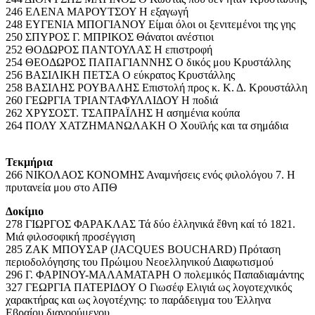
246 ΕΛΕΝΑ ΜΑΡΟΥΤΣΟΥ Η εξαγωγή
248 ΕΥΓΕΝΙΑ ΜΠΟΓΙΑΝΟΥ Είμαι όλοι οι ξενιτεμένοι της γης
250 ΣΠΥΡΟΣ Γ. ΜΠΡΙΚΟΣ Θάνατοι ανέστιοι
252 ΘΟΔΩΡΟΣ ΠΑΝΤΟΥΛΑΣ Η επιστροφή
254 ΘΕΟΔΩΡΟΣ ΠΑΠΑΓΙΑΝΝΗΣ Ο δικός μου Κρυστάλλης
256 ΒΑΣΙΛΙΚΗ ΠΕΤΣΑ Ο εύκρατος Κρυστάλλης
258 ΒΑΣΙΛΗΣ ΡΟΥΒΑΛΗΣ Επιστολή προς κ. Κ. Δ. Κρουστάλλη
260 ΓΕΩΡΓΙΑ ΤΡΙΑΝΤΑΦΥΛΛΙΔΟΥ Η ποδιά
262 ΧΡΥΣΟΣΤ. ΤΣΑΠΡΑΪΛΗΣ Η ασημένια κούπα
264 ΠΟΛΥ ΧΑΤΖΗΜΑΝΩΛΑΚΗ Ο Χουϊλής και τα σημάδια
Τεκμήρια
266 ΝΙΚΟΛΑΟΣ ΚΟΝΟΜΗΣ Αναμνήσεις ενός φιλολόγου 7. Η
πρυτανεία μου στο ΑΠΘ
Δοκίμιο
278 ΓΙΩΡΓΟΣ ΦΑΡΑΚΛΑΣ Τά δύο ἑλληνικά ἔθνη καί τό 1821.
Μιά φιλοσοφική προσέγγιση
285 ΖΑΚ ΜΠΟΥΣΑΡ (JACQUES BOUCHARD) Πρόταση
περιοδολόγησης του Πρώιμου Νεοελληνικού Διαφωτισμού
296 Γ. ΦΑΡΙΝΟΥ-ΜΑΛΑΜΑΤΑΡΗ Ο πολεμικός Παπαδιαμάντης
327 ΓΕΩΡΓΙΑ ΠΑΤΕΡΙΔΟΥ Ο Γιωσέφ Ελιγιά ως λογοτεχνικός
χαρακτήρας και ως λογοτέχνης: το παράδειγμα του Έλληνα
Εβραίου διανοούμενου