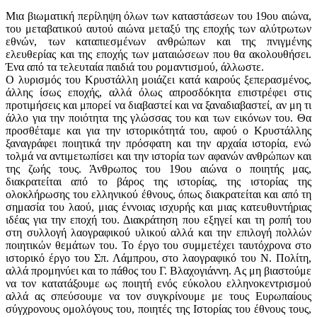
Μια βιωματική περίληψη όλων των καταστάσεων του 19ου αιώνα,
του μεταβατικού αυτού αιώνα μεταξύ της εποχής των αλύτρωτων
εθνών, των καταπιεσμένων ανθρώπων και της πνιγμένης
ελευθερίας και της εποχής των ματαιώσεων που θα ακολουθήσει.
Ένα από τα τελευταία παιδιά του ρομαντισμού, άλλωστε.
Ο λυρισμός του Κρυστάλλη μοιάζει κατά καιρούς ξεπερασμένος,
άλλης ίσως εποχής, αλλά όλως απροσδόκητα επιστρέφει στις
προτιμήσεις και μπορεί να διαβαστεί και να ξαναδιαβαστεί, αν μη τι
άλλο για την ποιότητα της γλώσσας του και των εικόνων του. Θα
προσθέταμε και για την ιστορικότητά του, αφού ο Κρυστάλλης
ξαναγράφει ποιητικά την πρόσφατη και την αρχαία ιστορία, ενώ
τολμά να αντιμετωπίσει και την ιστορία των αφανών ανθρώπων και
της ζωής τους. Άνθρωπος του 19ου αιώνα ο ποιητής μας,
διακρατείται από το βάρος της ιστορίας, της ιστορίας της
ολοκλήρωσης του ελληνικού έθνους, όπως διακρατείται και από τη
σημασία του λαού, μιας έννοιας ισχυρής και μιας κατευθυντήριας
ιδέας για την εποχή του. Διακράτηση που εξηγεί και τη ροπή του
στη συλλογή λαογραφικού υλικού αλλά και την επιλογή πολλών
ποιητικών θεμάτων του. Το έργο του συμμετέχει ταυτόχρονα στο
ιστορικό έργο του Σπ. Λάμπρου, στο λαογραφικό του Ν. Πολίτη,
αλλά προμηνύει και το πάθος του Γ. Βλαχογιάννη. Ας μη βιαστούμε
να τον κατατάξουμε ως ποιητή ενός εύκολου ελληνοκεντρισμού
αλλά ας σπεύσουμε να τον συγκρίνουμε με τους Ευρωπαίους
σύγχρονους ομολόγους του, ποιητές της Ιστορίας του έθνους τους,