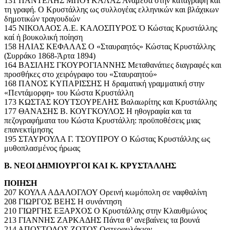
131 ΠΑΝΤΕΛΗΣ ΜΠΟΥΚΑΛΑΣ Ανάμεσα στην καταγραφή και
τη γραφή. Ο Κρυστάλλης ως συλλογέας ελληνικών και βλάχικων
δημοτικών τραγουδιών
145 ΝΙΚΟΛΑΟΣ Α.Ε. ΚΑΛΟΣΠΥΡΟΣ Ὁ Κώστας Κρυστάλλης
καί ἡ βουκολική ποίηση
158 ΗΛΙΑΣ ΚΕΦΑΛΑΣ Ο «Σταυραητός» Κώστας Κρυστάλλης
(Συρράκο 1868-Άρτα 1894)
164 ΒΑΣΙΛΗΣ ΓΚΟΥΡΟΓΙΑΝΝΗΣ Μεταθανάτιες διαγραφές και
προσθήκες στο χειρόγραφο του «Σταυραητού»
168 ΠΑΝΟΣ ΚΥΠΑΡΙΣΣΗΣ Η δραματική γραμματική στην
«Πεντάμορφη» του Κώστα Κρυστάλλη
173 ΚΩΣΤΑΣ ΚΟΥΤΣΟΥΡΕΛΗΣ Βαλαωρίτης και Κρυστάλλης
177 ΘΑΝΑΣΗΣ Β. ΚΟΥΓΚΟΥΛΟΣ Η ηθογραφία και τα
πεζογραφήματα του Κώστα Κρυστάλλη: προϋποθέσεις μιας
επανεκτίμησης
195 ΣΤΑΥΡΟΥΛΑ Γ. ΤΣΟΥΠΡΟΥ Ο Κώστας Κρυστάλλης ως
μυθοπλασμένος ήρωας
Β. ΝΕΟΙ ΔΗΜΙΟΥΡΓΟΙ ΚΑΙ Κ. ΚΡΥΣΤΑΛΛΗΣ
ΠΟΙΗΣΗ
207 ΚΟΥΛΑ ΑΔΑΛΟΓΛΟΥ Ορεινή κωμόπολη σε ναφθαλίνη
208 ΓΙΩΡΓΟΣ ΒΕΗΣ Η συνάντηση
210 ΓΙΩΡΓΗΣ ΕΞΑΡΧΟΣ Ο Κρυστάλλης στην Κλαυθμώνος
213 ΓΙΑΝΝΗΣ ΖΑΡΚΑΔΗΣ Πάντα θ’ ανεβαίνεις τα βουνά
214 ΑΠΟΣΤΟΛΟΣ ΖΩΤΟΣ Οστεοφυλάκιον