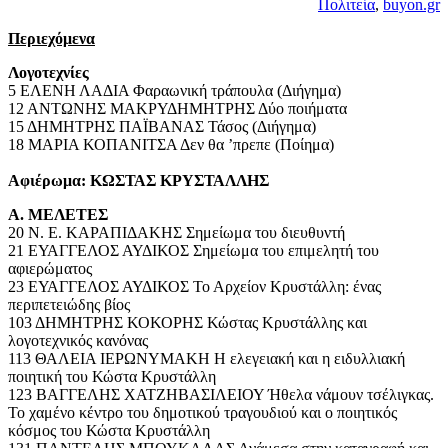
Πολιτεία
,
buyon.gr
Περιεχόμενα
Λογοτεχνίες
5 ΕΛΕΝΗ ΛΑΔΙΑ Φαραωνική τράπουλα (Διήγημα)
12 ΑΝΤΩΝΗΣ ΜΑΚΡΥΔΗΜΗΤΡΗΣ Δύο ποιήματα
15 ΔΗΜΗΤΡΗΣ ΠΑΪΒΑΝΑΣ Τάσος (Διήγημα)
18 ΜΑΡΙΑ ΚΟΠΑΝΙΤΣΑ Δεν θα ’πρεπε (Ποίημα)
Αφιέρωμα: ΚΩΣΤΑΣ ΚΡΥΣΤΑΛΛΗΣ
Α. ΜΕΛΕΤΕΣ
20 Ν. Ε. ΚΑΡΑΠΙΔΑΚΗΣ Σημείωμα του διευθυντή
21 ΕΥΑΓΓΕΛΟΣ ΑΥΔΙΚΟΣ Σημείωμα του επιμελητή του
αφιερώματος
23 ΕΥΑΓΓΕΛΟΣ ΑΥΔΙΚΟΣ Το Αρχείον Κρυστάλλη: ένας
περιπετειώδης βίος
103 ΔΗΜΗΤΡΗΣ ΚΟΚΟΡΗΣ Κώστας Κρυστάλλης και
λογοτεχνικός κανόνας
113 ΘΑΛΕΙΑ ΙΕΡΩΝΥΜΑΚΗ Η ελεγειακή και η ειδυλλιακή
ποιητική του Κώστα Κρυστάλλη
123 ΒΑΓΓΕΛΗΣ ΧΑΤΖΗΒΑΣΙΛΕΙΟΥ Ήθελα νάμουν τσέλιγκας.
Το χαμένο κέντρο του δημοτικού τραγουδιού και ο ποιητικός
κόσμος του Κώστα Κρυστάλλη