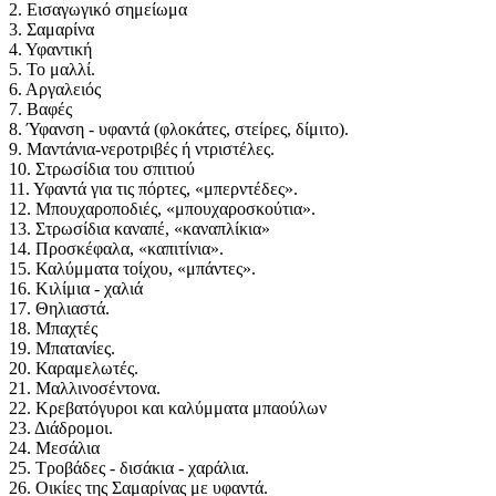
2. Εισαγωγικό σημείωμα
3. Σαμαρίνα
4. Υφαντική
5. Το μαλλί.
6. Αργαλειός
7. Βαφές
8. Ύφανση - υφαντά (φλοκάτες, στείρες, δίμιτο).
9. Μαντάνια-νεροτριβές ή ντριστέλες.
10. Στρωσίδια του σπιτιού
11. Υφαντά για τις πόρτες, «μπερντέδες».
12. Μπουχαροποδιές, «μπουχαροσκούτια».
13. Στρωσίδια καναπέ, «καναπλίκια»
14. Προσκέφαλα, «καπιτίνια».
15. Καλύμματα τοίχου, «μπάντες».
16. Κιλίμια - χαλιά
17. Θηλιαστά.
18. Μπαχτές
19. Μπατανίες.
20. Καραμελωτές.
21. Μαλλινοσέντονα.
22. Κρεβατόγυροι και καλύμματα μπαούλων
23. Διάδρομοι.
24. Μεσάλια
25. Τροβάδες - δισάκια - χαράλια.
26. Οικίες της Σαμαρίνας με υφαντά.