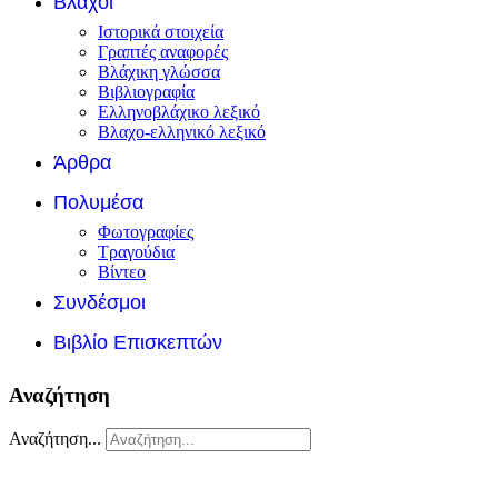
Βλάχοι
Ιστορικά στοιχεία
Γραπτές αναφορές
Βλάχικη γλώσσα
Βιβλιογραφία
Ελληνοβλάχικο λεξικό
Βλαχο-ελληνικό λεξικό
Άρθρα
Πολυμέσα
Φωτογραφίες
Τραγούδια
Βίντεο
Συνδέσμοι
Βιβλίο Επισκεπτών
Αναζήτηση
Αναζήτηση...