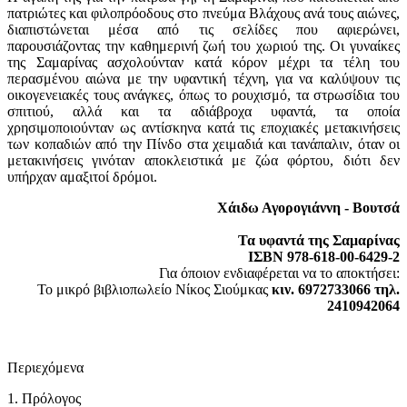
πατριώτες και φιλοπρόοδους στο πνεύμα Βλάχους ανά τους αιώνες,
διαπιστώνεται μέσα από τις σελίδες που αφιερώνει,
παρουσιάζοντας την καθημερινή ζωή του χωριού της. Οι γυναίκες
της Σαμαρίνας ασχολούνταν κατά κόρον μέχρι τα τέλη του
περασμένου αιώνα με την υφαντική τέχνη, για να καλύψουν τις
οικογενειακές τους ανάγκες, όπως το ρουχισμό, τα στρωσίδια του
σπιτιού, αλλά και τα αδιάβροχα υφαντά, τα οποία
χρησιμοποιούνταν ως αντίσκηνα κατά τις εποχιακές μετακινήσεις
των κοπαδιών από την Πίνδο στα χειμαδιά και τανάπαλιν, όταν οι
μετακινήσεις γινόταν αποκλειστικά με ζώα φόρτου, διότι δεν
υπήρχαν αμαξιτοί δρόμοι.
Χάιδω Αγορογιάννη - Βουτσά
Τα υφαντά της Σαμαρίνας
ΙΣΒΝ 978-618-00-6429-2
Για όποιον ενδιαφέρεται να το αποκτήσει:
Το μικρό βιβλιοπωλείο Νίκος Σιούμκας
κιν. 6972733066 τηλ.
2410942064
Περιεχόμενα
1. Πρόλογος