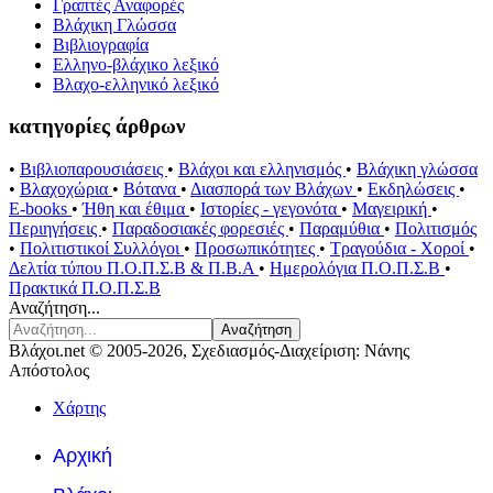
Γραπτές Αναφορές
Βλάχικη Γλώσσα
Βιβλιογραφία
Ελληνο-βλάχικο λεξικό
Βλαχο-ελληνικό λεξικό
κατηγορίες άρθρων
•
Βιβλιοπαρουσιάσεις
•
Βλάχοι και ελληνισμός
•
Βλάχικη γλώσσα
•
Βλαχοχώρια
•
Βότανα
•
Διασπορά των Βλάχων
•
Εκδηλώσεις
•
E-books
•
Ήθη και έθιμα
•
Ιστορίες - γεγονότα
•
Μαγειρική
•
Περιηγήσεις
•
Παραδοσιακές φορεσιές
•
Παραμύθια
•
Πολιτισμός
•
Πολιτιστικοί Συλλόγοι
•
Προσωπικότητες
•
Τραγούδια - Χοροί
•
Δελτία τύπου Π.Ο.Π.Σ.Β & Π.Β.Α
•
Ημερολόγια Π.Ο.Π.Σ.Β
•
Πρακτικά Π.Ο.Π.Σ.Β
Αναζήτηση...
Αναζήτηση
Βλάχοι.net © 2005-2026, Σχεδιασμός-Διαχείριση: Νάνης
Απόστολος
Χάρτης
Αρχική