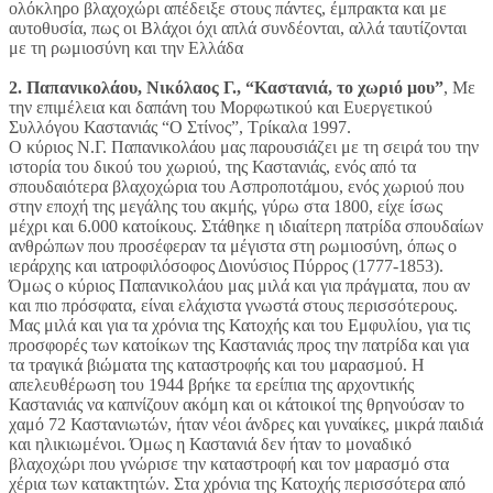
ολόκληρο βλαχοχώρι απέδειξε στους πάντες, έμπρακτα και με
αυτοθυσία, πως οι Βλάχοι όχι απλά συνδέονται, αλλά ταυτίζονται
με τη ρωμιοσύνη και την Ελλάδα
2. Παπανικολάου, Νικόλαος Γ., “Καστανιά, το χωριό μου”
, Με
την επιμέλεια και δαπάνη του Μορφωτικού και Ευεργετικού
Συλλόγου Καστανιάς “Ο Στίνος”, Τρίκαλα 1997.
Ο κύριος Ν.Γ. Παπανικολάου μας παρουσιάζει με τη σειρά του την
ιστορία του δικού του χωριού, της Καστανιάς, ενός από τα
σπουδαιότερα βλαχοχώρια του Ασπροποτάμου, ενός χωριού που
στην εποχή της μεγάλης του ακμής, γύρω στα 1800, είχε ίσως
μέχρι και 6.000 κατοίκους. Στάθηκε η ιδιαίτερη πατρίδα σπουδαίων
ανθρώπων που προσέφεραν τα μέγιστα στη ρωμιοσύνη, όπως ο
ιεράρχης και ιατροφιλόσοφος Διονύσιος Πύρρος (1777-1853).
Όμως ο κύριος Παπανικολάου μας μιλά και για πράγματα, που αν
και πιο πρόσφατα, είναι ελάχιστα γνωστά στους περισσότερους.
Μας μιλά και για τα χρόνια της Κατοχής και του Εμφυλίου, για τις
προσφορές των κατοίκων της Καστανιάς προς την πατρίδα και για
τα τραγικά βιώματα της καταστροφής και του μαρασμού. Η
απελευθέρωση του 1944 βρήκε τα ερείπια της αρχοντικής
Καστανιάς να καπνίζουν ακόμη και οι κάτοικοί της θρηνούσαν το
χαμό 72 Καστανιωτών, ήταν νέοι άνδρες και γυναίκες, μικρά παιδιά
και ηλικιωμένοι. Όμως η Καστανιά δεν ήταν το μοναδικό
βλαχοχώρι που γνώρισε την καταστροφή και τον μαρασμό στα
χέρια των κατακτητών. Στα χρόνια της Κατοχής περισσότερα από