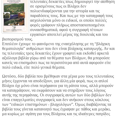
τελευταίες δεκαετίες ίσως δημιουργεί την αίσθηση
σε ορισμένους πως οι Βλάχοι δεν
πολυενδιαφέρονται για την ιστορία και τις
παραδόσεις τους. Και πως με την καταγραφή τους
ασχολούνται μόνο οι ειδικοί, οι οποίοι πολλές
φορές γράφουν πλήρως αποστασιοποιημένοι
συναισθηματικά, αφού η συγγραφή τέτοιων
εργασιών αποτελεί μέρος της δουλειάς και του
βιοπορισμού τους.
Επιπλέον έχουμε το φαινόμενο της ενασχόλησης με τη “βλάχικη
θεματολογία” ανθρώπων που δεν είναι βλάχικης καταγωγής. Αν και
τις τελευταίες τρεις δεκαετίες έχουν γραφτεί και εκδοθεί αρκετά
αξιόλογα βιβλία γύρω από τα θέματα των Βλάχων, θα μπορούσε
κανείς να επισημάνει πως τα περισσότερα από αυτά αφορούν είτε
πολύ ειδικά, είτε πολύ γενικά θέματα.
Ωστόσο, δύο βιβλία που βρέθηκαν στα χέρια μου τους τελευταίους
μήνες έρχονται να αποδείξουν, για άλλη μία φορά, πως οι απλοί
Βλάχοι όχι μόνο είναι περήφανοι για τη ράτσα τους, αλλά μπορούν
να καταγράψουν, να εκφράσουν και να στηρίξουν τους λόγους
αυτής της περηφάνιας. Οι συγγραφείς αυτών των δύο βιβλίων δεν
είναι επαγγελματίες συγγραφείς και δεν ανήκουν στους κύκλους
των “ειδικών επιστημόνων - βλαχολόγων”. Όμως διαβάζοντας τα
βιβλία τους γίνεται κατανοητό πως έγραψαν με πάθος και μεράκι,
μα κυρίως με αγάπη για τους Βλάχους και τις ιδιαίτερες πατρίδες