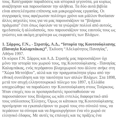
τους. Κατέγραψαν παραδόσεις και ιστορικά γεγονότα, μα κυρίως
αναζήτησαν και παρουσίασαν την αλήθεια. Τα δύο αυτά βιβλία
είναι αποτελέσματα επίπονης και μακροχρόνιας εργασίας. Οι
συγγραφείς τους αφιέρωσαν πολύτιμο χρόνο και μάλλον θυσίασαν
άλλες ασχολίες τους για να μας παρουσιάζουν τα “βλάχικα
πράγματα” έτσι όπως όφειλαν να τα γνώριζαν πολλοί από αυτούς,
ημεδαπούς ή αλλοδαπούς, που παρουσιάζουν τους εαυτούς τους ως
γνώστες και ακόμη χειρότερα ως εκφραστές των Βλάχων.
1. Σάρρος, Γ.Ν., - Στρατής, Α.Δ., “Ιστορία της Κουτσούφλιανης
(Παναγία Καλαμπάκας)”
, Έκδοση “Αδελφότητος Παναγίας”,
Αθήνα 1997.
Οι κύριοι Γ.Ν. Σάρρος και Α.Δ. Στρατής μας παρουσιάζουν όχι
μόνο την ιστορία του χωριού τους, της Κουτσούφλιανης - Παναγίας
Καλαμπάκας, ενός περήφανου βλαχοχωριού που άλλοτε ανήκε στη
“Χώρα Μετσόβου”, αλλά και την πραγματικότητα γύρω από την
εθνική συνείδηση και την ταυτότητα των απλών Βλάχων. Στα 1898,
μετά τον ατυχή ελληνοτουρκικό πόλεμο του 1897, η Ελλάδα
υποχρεώθηκε να παραδώσει την Κουτσούφλιανη στους Τούρκους.
Ήταν εποχές που οι προπαγανδιστές προσπαθούσαν να
παρουσιάσουν τους Βλάχους ως κάτι εντελώς διαφορετικό από
τους υπόλοιπους Έλληνες. Όμως οι κάτοικοι της Κουτσούφλιανης
προτίμησαν να εγκαταλείψουν το χωριό τους στο σύνολό τους, να
περάσουν τα σύνορα και να δημιουργήσουν ένα νέο χωριό σε
ελληνικό έδαφος. Με αυτές τις επιλογές και τις πράξεις ένα