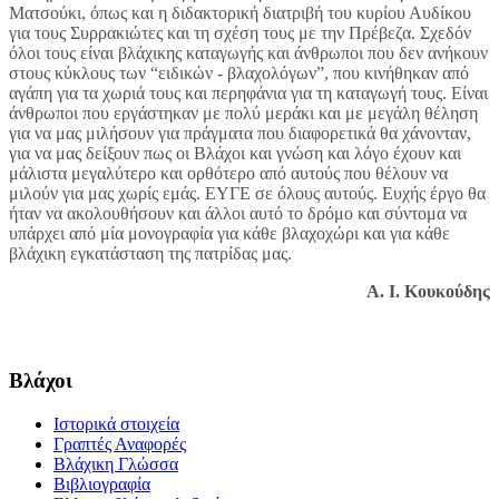
Ματσούκι, όπως και η διδακτορική διατριβή του κυρίου Αυδίκου
για τους Συρρακιώτες και τη σχέση τους με την Πρέβεζα. Σχεδόν
όλοι τους είναι βλάχικης καταγωγής και άνθρωποι που δεν ανήκουν
στους κύκλους των “ειδικών - βλαχολόγων”, που κινήθηκαν από
αγάπη για τα χωριά τους και περηφάνια για τη καταγωγή τους. Είναι
άνθρωποι που εργάστηκαν με πολύ μεράκι και με μεγάλη θέληση
για να μας μιλήσουν για πράγματα που διαφορετικά θα χάνονταν,
για να μας δείξουν πως οι Βλάχοι και γνώση και λόγο έχουν και
μάλιστα μεγαλύτερο και ορθότερο από αυτούς που θέλουν να
μιλούν για μας χωρίς εμάς. ΕΥΓΕ σε όλους αυτούς. Ευχής έργο θα
ήταν να ακολουθήσουν και άλλοι αυτό το δρόμο και σύντομα να
υπάρχει από μία μονογραφία για κάθε βλαχοχώρι και για κάθε
βλάχικη εγκατάσταση της πατρίδας μας.
Α. Ι. Κουκούδης
Βλάχοι
Ιστορικά στοιχεία
Γραπτές Αναφορές
Βλάχικη Γλώσσα
Βιβλιογραφία