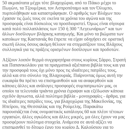
50 ακμαιότατα μέχρι τότε βλαχοχώρια, από το Πάικο μέχρι το
Πωγώνι, τα Τζουμέρκα, τον Ασπροπόταμο και τον Όλυμπο,
πυρπολήθηκαν και καταστράφηκαν. Ο αριθμός των Βλάχων που
έχασαν τις ζωές τους σε εκείνα τα χρόνια του αγώνα και της
προσφοράς είναι δύσκολος να προσδιοριστεί. Όμως είναι σίγουρα
κατά πολύ πολλαπλάσιος των 150 ή 300 “Λεγεωνάριων” και των
άλλων δοσίλογων βλάχικης καταγωγής. Και μόνο τα βιώματα των
κατοίκων της Καστανιάς θα έπρεπε να είχαν οδηγήσει σε οριστική
σιωπή όλους όσους ακόμη θέλουν να στιγματίζουν τους Βλάχους
συλλογικά για τις πράξεις ορισμένων δοσίλογων και προδοτών.
Αξίζουν λοιπόν θερμά συγχαρητήρια στους κυρίους Σάρρο, Στρατή
και Παπανικολάου για τα πραγματικά αξιέπαινα βιβλία τους και για
την προσφορά τους όχι μόνο προς τις ιδιαίτερες πατρίδες τους,
αλλά και στο σύνολο της Βλαχουριάς. Παίρνοντας όμως αυτή την
ευκαιρία θα πρέπει να επισημανθούν και να αναφερθούν και
κάποιες άλλες και ανάλογες προσφορές συμπατριωτών μας, οι
οποίοι τα τελευταία τριάντα χρόνια έγραψαν και εξέδωσαν κάποια
σχεδόν άγνωστα, αλλά πολύτιμα βιβλία - μονογραφίες - άρθρα, για
τις ιδιαίτερες πατρίδες τους, για βλαχοχώρια της Μακεδονίας, της
Ηπείρου, της Θεσσαλίας και της Ρούμελης. Παρακάτω
παρουσιάζεται ένας ονομαστικός κατάλογος 60 και πλέον τέτοιων
εργασιών, άλλες ογκώδεις και άλλες μικρές, μα όλες έχουν να μας
προσφέρουν πολύτιμα στοιχεία. Ανάμεσα σε αυτά αξίζει να
επισημανθεί το δίτομο έργο του κυρίου Δ. Καλούσιου για το