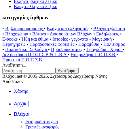
Ελληνο-βλάχικο λεξικό
Βλαχο-ελληνικό λεξικό
κατηγορίες άρθρων
•
Βιβλιοπαρουσιάσεις
•
Βλάχοι και ελληνισμός
•
Βλάχικη γλώσσα
•
Βλαχοχώρια
•
Βότανα
•
Διασπορά των Βλάχων
•
Εκδηλώσεις
•
E-books
•
Ήθη και έθιμα
•
Ιστορίες - γεγονότα
•
Μαγειρική
•
Περιηγήσεις
•
Παραδοσιακές φορεσιές
•
Παραμύθια
•
Πολιτισμός
•
Πολιτιστικοί Συλλόγοι
•
Προσωπικότητες
•
Τραγούδια - Χοροί
•
Δελτία τύπου Π.Ο.Π.Σ.Β & Π.Β.Α
•
Ημερολόγια Π.Ο.Π.Σ.Β
•
Πρακτικά Π.Ο.Π.Σ.Β
Αναζήτηση...
Αναζήτηση
Βλάχοι.net © 2005-2026, Σχεδιασμός-Διαχείριση: Νάνης
Απόστολος
Χάρτης
Αρχική
Βλάχοι
Ιστορικά στοιχεία
Γραπτές αναφορές