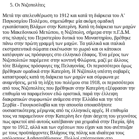
Οι Νιζοπολίτες
Μετά την απελευθέρωση το 1912 και κατά τη διάρκεια του Α'
Παγκοσμίου Πολέμου, σημειώθηκε μία ακόμη ομαδική
εγκατάσταση Βλάχων στην Κατερίνη. Κατά τη διάρκεια των μαχών
του Μακεδονικού Μετώπου, η Νιζόπολη, σήμερα στην π.Γ.Δ.Μ.
στις πλαγιές του Περιστερίου δυτικά του Μοναστηρίου, βρέθηκε
πάνω στην πρώτη γραμμή των μαχών. Τα γαλλικά και ιταλικά
εκστρατευτικά σώματα εκκένωσαν το χωριό και οι κάτοικοι
κατέφυγαν ως πρόσφυγες στο ελληνικό έδαφος. Ένα μέρος των
Νιζοπολιτών παρέμεινε στην κοντινή Φλώρινα, μαζί με άλλους
τότε Βλάχους πρόσφυγες της Πελαγονίας. Οι περισσότεροι όμως
βρέθηκαν ομαδικά στην Κατερίνη. Η Νιζόπολη υπέστη σοβαρές
καταστροφές κατά τη διάρκεια των μαχών και σύμφωνα με
αναμνήσεις, μετά τη λήξη του πολέμου στα 1918, οι περισσότεροι
από τους Νιζοπολίτες που βρέθηκαν στην Κατερίνη εξέφρασαν την
επιθυμία να παραμείνουν εδώ οριστικά, παρά την έλλειψη
διακρατικών συμφωνιών ανάμεσα στην Ελλάδα και την τότε
Σερβία - Γιουγκοσλαβία και την απουσία οποιασδήποτε
ουσιαστικότερης μέριμνας από τις ελληνικές αρχές. Η επιθυμία
τους να παραμείνουν στην Κατερίνη δεν ήταν άσχετη του γεγονότος
πως αρκετοί από αυτούς κατέβαιναν για χειμαδιά στην Πιερία, ήδη
πριν το 1912, αλλά και των σχέσεων που είχαν και που ανέπτυξαν
με τους προϋπάρχοντες Βλάχους της πόλης και ιδιαίτερα τους
υπόλοιπους Αρβανιτόβλαχους. Πολλοί επέστρεψαν στο