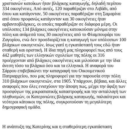
χριστιανών κατοίκων ήταν βλάχικης καταγωγής, δηλαδή περίπου
334 οικογένειες. Από αυτές, 120 παραθέριζαν στο Λιβάδι, από
όπου και κατάγονταν, 50 οικογένειες παραθέριζαν στη Σαμαρίνα
από όπου προφανώς κατάγονταν και 30 οικογένειες ήταν
αρβανιτοβλάχικες, οι οποίες παραθέριζαν σε διάφορα μέρη. Οι
υπόλοιπες 134 βλάχικες οικογένειες κατοικούσαν μόνιμα στην
πόλη και ανάμεσά τους 30 οικογένειες από το Φλαμπουράρι του
Ζαγορίου, ενώ δεν προσδιορίζεται η καταγωγή των υπόλοιπων 100
βλάχικων οικογενειών, ίσως γιατί η εγκατάστασή τους εδώ ήταν
σταθερή και οριστική. Η ίδια πηγή μας πληροφορεί πως από τους
442 μαθητές των ελληνικών σχολείων της πόλης οι 316
προέρχονταν από βλάχικες οικογένειες και μιλούσαν με την ίδια
άνεση τόσο τα βλάχικα όσο και τα ελληνικά. Η αναφορά του
Σάρρου επιβεβαιώνει την καταγραφή του Οικουμενικού
Πατριαρχείου, που μας πληροφορεί για την παρουσία στην πόλη
310 βλάχικων οικογενειών, στα 1905. Υπάρχουν, βέβαια, και άλλες
αναφορές που όλες ενισχύουν την άποψη πως, μέχρι την άφιξη των
προσφύγων της μικρασιατικής καταστροφής και την ανταλλαγή των
πληθυσμών, οι Κατερινιώτες βλάχικης καταγωγής, παλαιότεροι και
νεότεροι κάτοικοι της πόλης, συγκροτούσαν τη μεγαλύτερη
δημογραφική ομάδα.
Η ανάπτυξη της Κατερίνης και η σταθερότερη εγκατάσταση