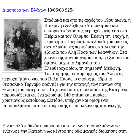
Διασπορά των Βλάχων
18/06/08
9254
Σταδιακά και από τις αρχές του 19ου αιώνα, η
Κατερίνη εξελίχθηκε σε διοικητικό και
εμπορικό κέντρο της περιοχής ανάμεσα στα
Πιέρια και τον Όλυμπο. Εκείνη την εποχή, η
περιοχή της Πιερίας αποτελούσε μία από τις
ανατολικότερες περιφέρειες κάτω από την
εξουσία του Αλή Πασά των Ιωαννίνων. Στα
χρόνια της παντοδυναμίας του, η εξουσία του
έφτανε μέχρι το λιμανάκι του
Ελευθεροχωρίου, τη σημερινή Μεθώνη.
Τοποτηρητής της κυριαρχίας του Αλή στη
περιοχή ήταν ο γιος του Βελή Πασάς, ο οποίος με έδρα το
θεσσαλικό Τύρναβο φρόντιζε για την υποταγή των πάντων στη
θέληση του πατέρα του. Τα χρόνια αυτά, o οικισμός της Κατερίνης
παρουσιάζεται ως ένα χωριό με 140 σπίτια και, κυρίως,
χριστιανούς κατοίκους. Ωστόσο, υπήρχαν και ορισμένοι
μουσουλμάνοι κάτοικοι τουρκικής ή και αλβανικής καταγωγής.
Είναι πολύ πιθανόν η παρουσία αυτών των μουσουλμάνων να
ενίσχυσε την Κατερίνη ως κέντρο της οθωμανικής διοίκησης στην