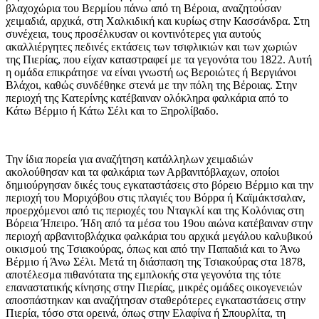
βλαχοχώρια του Βερμίου πάνω από τη Βέροια, αναζητούσαν
χειμαδιά, αρχικά, στη Χαλκιδική και κυρίως στην Κασσάνδρα. Στη
συνέχεια, τους προσέλκυσαν οι κοντινότερες για αυτούς
ακαλλιέργητες πεδινές εκτάσεις των τσιφλικιών και των χωριών
της Πιερίας, που είχαν καταστραφεί με τα γεγονότα του 1822. Αυτή
η ομάδα επικράτησε να είναι γνωστή ως Βεροιώτες ή Βεργιάνοι
Βλάχοι, καθώς συνδέθηκε στενά με την πόλη της Βέροιας. Στην
περιοχή της Κατερίνης κατέβαιναν ολόκληρα φαλκάρια από το
Κάτω Βέρμιο ή Κάτω Σέλι και το Ξηρολίβαδο.
Την ίδια πορεία για αναζήτηση κατάλληλων χειμαδιών
ακολούθησαν και τα φαλκάρια των Αρβανιτόβλαχων, οποίοι
δημιούργησαν δικές τους εγκαταστάσεις στο βόρειο Βέρμιο και την
περιοχή του Μοριχόβου στις πλαγιές του Βόρρα ή Καϊμάκτσαλαν,
προερχόμενοι από τις περιοχές του Νταγκλί και της Κολόνιας στη
Βόρεια Ήπειρο. Ήδη από τα μέσα του 19ου αιώνα κατέβαιναν στην
περιοχή αρβανιτοβλάχικα φαλκάρια του αρχικά μεγάλου καλυβικού
οικισμού της Τσιακούρας, όπως και από την Παπαδιά και το Άνω
Βέρμιο ή Άνω Σέλι. Μετά τη διάσπαση της Τσιακούρας στα 1878,
αποτέλεσμα πιθανότατα της εμπλοκής στα γεγονότα της τότε
επαναστατικής κίνησης στην Πιερίας, μικρές ομάδες οικογενειών
αποσπάστηκαν και αναζήτησαν σταθερότερες εγκαταστάσεις στην
Πιερία, τόσο στα ορεινά, όπως στην Ελαφίνα ή Σπουρλίτα, τη