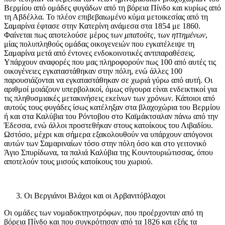
Βερμίου από ομάδες φυγάδων από τη βόρεια Πίνδο και κυρίως από
τη Αβδέλλα. Το πλέον επιβεβαιωμένο κύμα μετοικεσίας από τη
Σαμαρίνα έφτασε στην Κατερίνη ανάμεσα στα 1854 με 1860.
Φαίνεται πως αποτελούσε μέρος των
μπατούτς,
των
ηττημένων
,
μίας πολυπληθούς ομάδας οικογενειών που εγκατέλειψε τη
Σαμαρίνα μετά από έντονες ενδοκοινοτικές αντιπαραθέσεις.
Υπάρχουν αναφορές που μας πληροφορούν πως 100 από αυτές τις
οικογένειες εγκαταστάθηκαν στην πόλη, ενώ άλλες 100
παρουσιάζονται να εγκαταστάθηκαν σε χωριά γύρω από αυτή. Οι
αριθμοί μοιάζουν υπερβολικοί, όμως σίγουρα είναι ενδεικτικοί για
τις πληθυσμιακές μετακινήσεις εκείνων των χρόνων. Κάποιοι από
αυτούς τους φυγάδες ίσως κατέληξαν στα βλαχοχώρια του Βερμίου
ή και στα Καλύβια του Ρόντοβου στο Καϊμάκτσαλαν πάνω από την
Έδεσσα, ενώ άλλοι προστεθήκαν στους κατοίκους του Λιβαδίου.
Ωστόσο, μέχρι και σήμερα εξακολουθούν να υπάρχουν απόγονοι
αυτών των Σαμαριναίων τόσο στην πόλη όσο και στο γειτονικό
Άγιο Σπυρίδωνα, τα παλιά Καλύβια της Κουντουριώτισσας, όπου
αποτελούν τους μισούς κατοίκους του χωριού.
Οι Βεργιάνοι Βλάχοι και οι Αρβανιτόβλαχοι
Οι ομάδες των νομαδοκτηνοτρόφων, που προέρχονταν από τη
βόρεια Πίνδο και που συγκρότησαν από τα 1826 και εξής τα