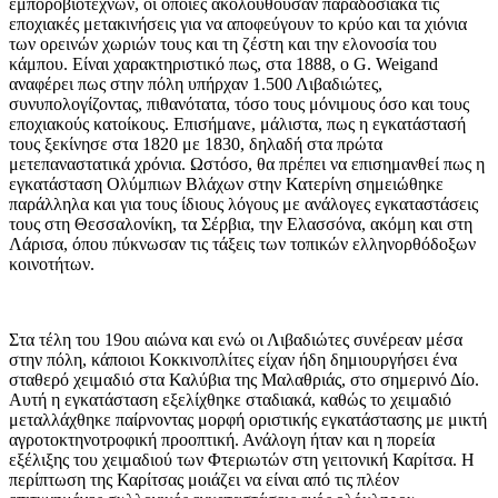
εμποροβιοτεχνών, οι οποίες ακολουθούσαν παραδοσιακά τις
εποχιακές μετακινήσεις για να αποφεύγουν το κρύο και τα χιόνια
των ορεινών χωριών τους και τη ζέστη και την ελονοσία του
κάμπου. Είναι χαρακτηριστικό πως, στα 1888, ο G. Weigand
αναφέρει πως στην πόλη υπήρχαν 1.500 Λιβαδιώτες,
συνυπολογίζοντας, πιθανότατα, τόσο τους μόνιμους όσο και τους
εποχιακούς κατοίκους. Επισήμανε, μάλιστα, πως η εγκατάστασή
τους ξεκίνησε στα 1820 με 1830, δηλαδή στα πρώτα
μετεπαναστατικά χρόνια. Ωστόσο, θα πρέπει να επισημανθεί πως η
εγκατάσταση Ολύμπιων Βλάχων στην Κατερίνη σημειώθηκε
παράλληλα και για τους ίδιους λόγους με ανάλογες εγκαταστάσεις
τους στη Θεσσαλονίκη, τα Σέρβια, την Ελασσόνα, ακόμη και στη
Λάρισα, όπου πύκνωσαν τις τάξεις των τοπικών ελληνορθόδοξων
κοινοτήτων.
Στα τέλη του 19ου αιώνα και ενώ οι Λιβαδιώτες συνέρεαν μέσα
στην πόλη, κάποιοι Κοκκινοπλίτες είχαν ήδη δημιουργήσει ένα
σταθερό χειμαδιό στα Καλύβια της Μαλαθριάς, στο σημερινό Δίο.
Αυτή η εγκατάσταση εξελίχθηκε σταδιακά, καθώς το χειμαδιό
μεταλλάχθηκε παίρνοντας μορφή οριστικής εγκατάστασης με μικτή
αγροτοκτηνοτροφική προοπτική. Ανάλογη ήταν και η πορεία
εξέλιξης του χειμαδιού των Φτεριωτών στη γειτονική Καρίτσα. Η
περίπτωση της Καρίτσας μοιάζει να είναι από τις πλέον