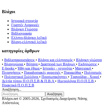
Βλάχοι
Ιστορικά στοιχεία
Γραπτές Αναφορές
Βλάχικη Γλώσσα
Βιβλιογραφία
Ελληνο-βλάχικο λεξικό
Βλαχο-ελληνικό λεξικό
κατηγορίες άρθρων
•
Βιβλιοπαρουσιάσεις
•
Βλάχοι και ελληνισμός
•
Βλάχικη γλώσσα
•
Βλαχοχώρια
•
Βότανα
•
Διασπορά των Βλάχων
•
Εκδηλώσεις
•
E-books
•
Ήθη και έθιμα
•
Ιστορίες - γεγονότα
•
Μαγειρική
•
Περιηγήσεις
•
Παραδοσιακές φορεσιές
•
Παραμύθια
•
Πολιτισμός
•
Πολιτιστικοί Συλλόγοι
•
Προσωπικότητες
•
Τραγούδια - Χοροί
•
Δελτία τύπου Π.Ο.Π.Σ.Β & Π.Β.Α
•
Ημερολόγια Π.Ο.Π.Σ.Β
•
Πρακτικά Π.Ο.Π.Σ.Β
Αναζήτηση...
Αναζήτηση
Βλάχοι.net © 2005-2026, Σχεδιασμός-Διαχείριση: Νάνης
Απόστολος