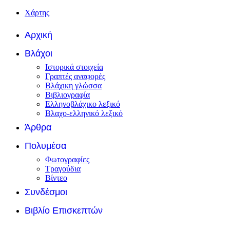
Χάρτης
Αρχική
Βλάχοι
Ιστορικά στοιχεία
Γραπτές αναφορές
Βλάχικη γλώσσα
Βιβλιογραφία
Ελληνοβλάχικο λεξικό
Βλαχο-ελληνικό λεξικό
Άρθρα
Πολυμέσα
Φωτογραφίες
Τραγούδια
Βίντεο
Συνδέσμοι
Βιβλίο Επισκεπτών