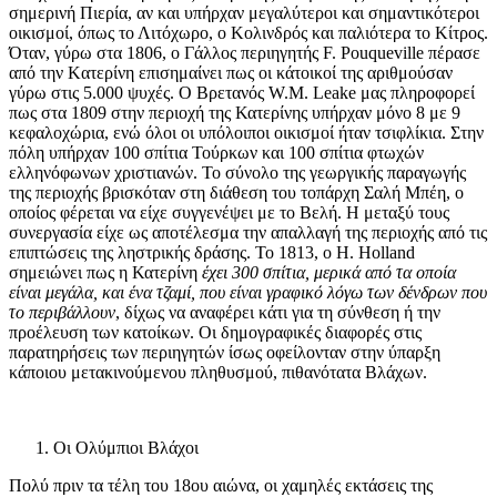
σημερινή Πιερία, αν και υπήρχαν μεγαλύτεροι και σημαντικότεροι
οικισμοί, όπως το Λιτόχωρο, ο Κολινδρός και παλιότερα το Κίτρος.
Όταν, γύρω στα 1806, ο Γάλλος περιηγητής F. Pouqueville πέρασε
από την Kατερίνη επισημαίνει πως οι κάτοικοί της αριθμούσαν
γύρω στις 5.000 ψυχές. Ο Βρετανός W.M. Leake μας πληροφορεί
πως στα 1809 στην περιοχή της Κατερίνης υπήρχαν μόνο 8 με 9
κεφαλοχώρια, ενώ όλοι οι υπόλοιποι οικισμοί ήταν τσιφλίκια. Στην
πόλη υπήρχαν 100 σπίτια Τούρκων και 100 σπίτια φτωχών
ελληνόφωνων χριστιανών. Το σύνολο της γεωργικής παραγωγής
της περιοχής βρισκόταν στη διάθεση του τοπάρχη Σαλή Μπέη, ο
οποίος φέρεται να είχε συγγενέψει με το Βελή. Η μεταξύ τους
συνεργασία είχε ως αποτέλεσμα την απαλλαγή της περιοχής από τις
επιπτώσεις της ληστρικής δράσης. Το 1813, o Η. Holland
σημειώνει πως η Κατερίνη
έχει 300 σπίτια, μερικά από τα οποία
είναι μεγάλα, και ένα τζαμί, που είναι γραφικό λόγω των δένδρων που
το περιβάλλουν
, δίχως να αναφέρει κάτι για τη σύνθεση ή την
προέλευση των κατοίκων. Οι δημογραφικές διαφορές στις
παρατηρήσεις των περιηγητών ίσως οφείλονταν στην ύπαρξη
κάποιου μετακινούμενου πληθυσμού, πιθανότατα Βλάχων.
Οι Ολύμπιοι Βλάχοι
Πολύ πριν τα τέλη του 18ου αιώνα, οι χαμηλές εκτάσεις της