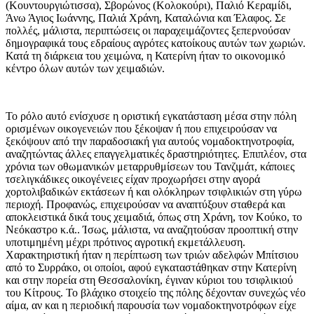
(Κουντουργιώτισσα), Σβορώνος (Κολοκούρι), Παλιό Κεραμίδι,
Άνω Άγιος Ιωάννης, Παλιά Χράνη, Καταλώνια και Έλαφος. Σε
πολλές, μάλιστα, περιπτώσεις οι παραχειμάζοντες ξεπερνούσαν
δημογραφικά τους εδραίους αγρότες κατοίκους αυτών των χωριών.
Κατά τη διάρκεια του χειμώνα, η Κατερίνη ήταν το οικονομικό
κέντρο όλων αυτών των χειμαδιών.
Το ρόλο αυτό ενίσχυσε η οριστική εγκατάσταση μέσα στην πόλη
ορισμένων οικογενειών που ξέκοψαν ή που επιχειρούσαν να
ξεκόψουν από την παραδοσιακή για αυτούς νομαδοκτηνοτροφία,
αναζητώντας άλλες επαγγελματικές δραστηριότητες. Επιπλέον, στα
χρόνια των οθωμανικών μεταρρυθμίσεων του Τανζιμάτ, κάποιες
τσελιγκάδικες οικογένειες είχαν προχωρήσει στην αγορά
χορτολιβαδικών εκτάσεων ή και ολόκληρων τσιφλικιών στη γύρω
περιοχή. Προφανώς, επιχειρούσαν να αναπτύξουν σταθερά και
αποκλειστικά δικά τους χειμαδιά, όπως στη Χράνη, τον Κούκο, το
Νεόκαστρο κ.ά.. Ίσως, μάλιστα, να αναζητούσαν προοπτική στην
υποτιμημένη μέχρι πρότινος αγροτική εκμετάλλευση.
Χαρακτηριστική ήταν η περίπτωση των τριών αδελφών Μπίτσιου
από το Συρράκο, οι οποίοι, αφού εγκαταστάθηκαν στην Κατερίνη
και στην πορεία στη Θεσσαλονίκη, έγιναν κύριοι του τσιφλικιού
του Κίτρους. Το βλάχικο στοιχείο της πόλης δέχονταν συνεχώς νέο
αίμα, αν και η περιοδική παρουσία των νομαδοκτηνοτρόφων είχε