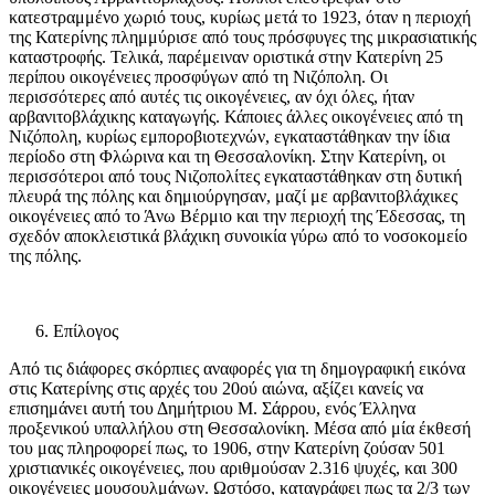
κατεστραμμένο χωριό τους, κυρίως μετά το 1923, όταν η περιοχή
της Κατερίνης πλημμύρισε από τους πρόσφυγες της μικρασιατικής
καταστροφής. Τελικά, παρέμειναν οριστικά στην Κατερίνη 25
περίπου οικογένειες προσφύγων από τη Νιζόπολη. Οι
περισσότερες από αυτές τις οικογένειες, αν όχι όλες, ήταν
αρβανιτοβλάχικης καταγωγής. Κάποιες άλλες οικογένειες από τη
Νιζόπολη, κυρίως εμποροβιοτεχνών, εγκαταστάθηκαν την ίδια
περίοδο στη Φλώρινα και τη Θεσσαλονίκη. Στην Κατερίνη, οι
περισσότεροι από τους Νιζοπολίτες εγκαταστάθηκαν στη δυτική
πλευρά της πόλης και δημιούργησαν, μαζί με αρβανιτοβλάχικες
οικογένειες από το Άνω Βέρμιο και την περιοχή της Έδεσσας, τη
σχεδόν αποκλειστικά βλάχικη συνοικία γύρω από το νοσοκομείο
της πόλης.
Επίλογος
Από τις διάφορες σκόρπιες αναφορές για τη δημογραφική εικόνα
στις Κατερίνης στις αρχές του 20ού αιώνα, αξίζει κανείς να
επισημάνει αυτή του Δημήτριου Μ. Σάρρου, ενός Έλληνα
προξενικού υπαλλήλου στη Θεσσαλονίκη. Μέσα από μία έκθεσή
του μας πληροφορεί πως, το 1906, στην Κατερίνη ζούσαν 501
χριστιανικές οικογένειες, που αριθμούσαν 2.316 ψυχές, και 300
οικογένειες μουσουλμάνων. Ωστόσο, καταγράφει πως τα 2/3 των