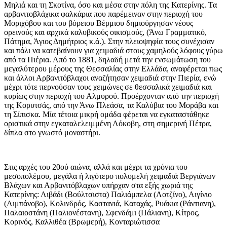
Μηλιά και τη Σκοτίνα, όσο και μέσα στην πόλη της Κατερίνης. Τα
αρβανιτοβλάχικα φαλκάρια που παρέμειναν στην περιοχή του
Μοριχόβου και του βόρειου Βέρμιου δημιούργησαν νέους
ορεινούς και αρχικά καλυβικούς οικισμούς, (Άνω Γραμματικό,
Πάτημα, Άγιος Δημήτριος κ.ά.). Στην πλειοψηφία τους συνέχισαν
και πάλι να κατεβαίνουν για χειμαδιά στους χαμηλούς λόφους γύρω
από τα Πιέρια. Από το 1881, δηλαδή μετά την ενσωμάτωση του
μεγαλύτερου μέρους της Θεσσαλίας στην Ελλάδα, αναφέρεται πως
και άλλοι Αρβανιτόβλαχοι αναζήτησαν χειμαδιά στην Πιερία, ενώ
μέχρι τότε περνούσαν τους χειμώνες σε θεσσαλικά χειμαδιά και
κυρίως στην περιοχή του Αλμυρού. Προέρχονταν από την περιοχή
της Κορυτσάς, από την Άνω Πλεάσα, τα Καλύβια του Μοράβα και
τη Σίπισκα. Μία τέτοια μικρή ομάδα φέρεται να εγκαταστάθηκε
οριστικά στην εγκαταλελειμμένη Λόκοβη, στη σημερινή Πέτρα,
δίπλα στο γνωστό μοναστήρι.
Στις αρχές του 20ού αιώνα, αλλά και μέχρι τα χρόνια του
μεσοπολέμου, μεγάλα ή λιγότερο πολυμελή χειμαδιά Βεργιάνων
Βλάχων και Αρβανιτόβλαχων υπήρχαν στα εξής χωριά της
Κατερίνης: Λιβάδι (Βούλτσιστα) Παλιάμπελα (Λοτζίνο), Αιγίνιο
(Λιμπάνοβο), Κολινδρός, Καστανιά, Καταχάς, Ρυάκια (Ράντιανη),
Παλαιοστάνη (Παλιονέστανη), Σφενδάμι (Πάλιανη), Κίτρος,
Κορινός, Καλλιθέα (Βρωμερή), Κονταριώτισσα