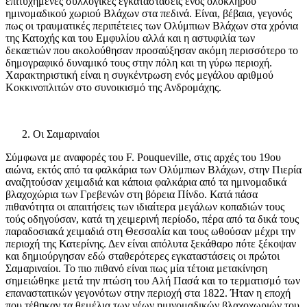
επιτυχημένες συλλογικές εγκαταστάσεις ενός ολόκληρου
ημινομαδικού χωριού Βλάχων στα πεδινά. Είναι, βέβαια, γεγονός
πως οι τραυματικές περιπέτειες των Ολύμπιων Βλάχων στα χρόνια
της Κατοχής και του Εμφυλίου αλλά και η αστυφιλία των
δεκαετιών που ακολούθησαν προσαύξησαν ακόμη περισσότερο το
δημογραφικό δυναμικό τους στην πόλη και τη γύρω περιοχή.
Χαρακτηριστική είναι η συγκέντρωση ενός μεγάλου αριθμού
Κοκκινοπλιτών στο συνοικισμό της Ανδρομάχης.
Οι Σαμαριναίοι
Σύμφωνα με αναφορές του F. Pouqueville, στις αρχές του 19ου
αιώνα, εκτός από τα φαλκάρια των Ολύμπιων Βλάχων, στην Πιερία
αναζητούσαν χειμαδιά και κάποια φαλκάρια από τα ημινομαδικά
βλαχοχώρια των Γρεβενών στη βόρεια Πίνδο. Κατά πάσα
πιθανότητα οι απαιτήσεις των ιδιαίτερα μεγάλων κοπαδιών τους
τούς οδηγούσαν, κατά τη χειμερινή περίοδο, πέρα από τα δικά τους
παραδοσιακά χειμαδιά στη Θεσσαλία και τους ωθούσαν μέχρι την
περιοχή της Κατερίνης. Δεν είναι απόλυτα ξεκάθαρο πότε ξέκοψαν
και δημιούργησαν εδώ σταθερότερες εγκαταστάσεις οι πρώτοι
Σαμαριναίοι. Το πιο πιθανό είναι πως μία τέτοια μετακίνηση
σημειώθηκε μετά την πτώση του Αλή Πασά και το τερματισμό των
επαναστατικών γεγονότων στην περιοχή στα 1822. Ήταν η εποχή
που τέθηκαν τα θεμέλια των νέων ημινομαδικών βλαχοχωριών του