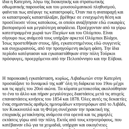
ίδια η Κατερίνη, λόγω της διοικητικής και στρατιωτικής
οθωμανικής παρουσίας και του μουσουλμανικού πληθυσμού,
φαίνεται πως απέφυγε τις καταστροφές. Όταν πια η αναταραχή και
οι καταστροφές καταστάλαξαν, βρέθηκε σε ενισχυμένη θέση και
προσέλκυσε νέους κατοίκους, οι οποίοι αναζήτησαν εδώ ευκαιρίες
βιοπορισμού και μεγαλύτερη ασφάλεια. Προέρχονταν από τα γύρω
κατεστραμμένα χωριά των Πιερίων και του Ολύμπου. Είναι
σίγουρο πως ανάμεσά τους υπήρξαν αρκετοί Ολύμπιοι Βλάχοι.
Ίσως προστεθήκαν στους, ήδη, εγκατεστημένους εδώ συγγενείς
και συγχωριανούς, από την προηγούμενη ακόμη φάση. Την ίδια
περίοδο κατέφτασαν και εγκαταστάθηκαν στην πόλη Τούρκοι
πρόσφυγες, προερχόμενοι από την Πελοπόννησο και την Εύβοια.
Η παροικιακή εγκατάσταση, κυρίως, Λιβαδιωτών στην Κατερίνη
προσαύξανε το δυναμικό της καθ’ όλη τη διάρκεια του 19ου μέχρι
και τις αρχές του 20ού αιώνα. Τα κύματα μετοικεσίας ακολούθησαν
το ένα το άλλο και πήραν μεγαλύτερες διαστάσεις μετά τις ατυχείς
επαναστάσεις κινήσεις του 1854 και 1878. Όλες αυτές τις δεκαετίες
ένας σημαντικός αριθμός ημινομάδων κτηνοτρόφων από το Λιβάδι,
τον Κοκκινοπλό και τη Φτέρη συνέχισαν την πρακτική της
εποχιακής μετακίνησης ανάμεσα στα ορεινά και τις χαμηλές
εκτάσεις γύρω από την πόλη. Εκτός από τους κτηνοτρόφους, που
κατέβαιναν εδώ για τα χειμαδιά, υπήρχαν και οικογένειες