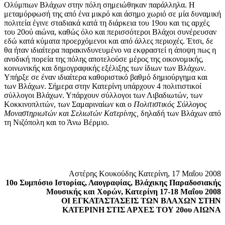
Ολύμπιων Βλάχων στην πόλη σημειώθηκαν παράλληλα. Η
μεταμόρφωσή της από ένα μικρό και άσημο χωριό σε μία δυναμική
πολιτεία έγινε σταδιακά κατά τη διάρκεια του 19ου και τις αρχές
του 20ού αιώνα, καθώς όλο και περισσότεροι Βλάχοι συνέρευσαν
εδώ κατά κύματα προερχόμενοι και από άλλες περιοχές. Έτσι, δε
θα ήταν ιδιαίτερα παρακινδυνευμένο να εκφραστεί η άποψη πως η
ανοδική πορεία της πόλης αποτελούσε μέρος της οικονομικής,
κοινωνικής και δημογραφικής εξέλιξης των ίδιων των Βλάχων.
Υπήρξε σε έναν ιδιαίτερα καθοριστικό βαθμό δημιούργημα και
των Βλάχων. Σήμερα στην Κατερίνη υπάρχουν 4 πολιτιστικοί
σύλλογοι Βλάχων. Υπάρχουν σύλλογοι των Λιβαδιωτών, των
Κοκκινοπλιτών, των Σαμαριναίων και ο
Πολιτιστικός Σύλλογος
Μοναστηριωτών και Σελιωτών Κατερίνης,
δηλαδή των Βλάχων από
τη Νιζόπολη και το Άνω Βέρμιο.
Αστέρης Κουκούδης Κατερίνη, 17 Μαΐου 2008
10ο Συμπόσιο Ιστορίας, Λαογραφίας, Βλάχικης Παραδοσιακής
Μουσικής και Χορών, Κατερίνη 17-18 Μαΐου 2008
ΟΙ ΕΓΚΑΤΑΣΤΑΣΕΙΣ ΤΩΝ ΒΛΑΧΩΝ ΣΤΗΝ
ΚΑΤΕΡΙΝΗ ΣΤΙΣ ΑΡΧΕΣ ΤΟΥ 20
ου
ΑΙΩΝΑ