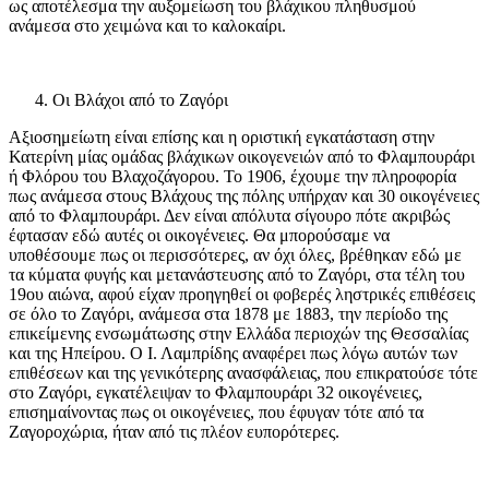
ως αποτέλεσμα την αυξομείωση του βλάχικου πληθυσμού
ανάμεσα στο χειμώνα και το καλοκαίρι.
Οι Βλάχοι από το Ζαγόρι
Αξιοσημείωτη είναι επίσης και η οριστική εγκατάσταση στην
Κατερίνη μίας ομάδας βλάχικων οικογενειών από το Φλαμπουράρι
ή Φλόρου του Βλαχοζάγορου. Το 1906, έχουμε την πληροφορία
πως ανάμεσα στους Βλάχους της πόλης υπήρχαν και 30 οικογένειες
από το Φλαμπουράρι. Δεν είναι απόλυτα σίγουρο πότε ακριβώς
έφτασαν εδώ αυτές οι οικογένειες. Θα μπορούσαμε να
υποθέσουμε πως οι περισσότερες, αν όχι όλες, βρέθηκαν εδώ με
τα κύματα φυγής και μετανάστευσης από το Ζαγόρι, στα τέλη του
19ου αιώνα, αφού είχαν προηγηθεί οι φοβερές ληστρικές επιθέσεις
σε όλο το Ζαγόρι, ανάμεσα στα 1878 με 1883, την περίοδο της
επικείμενης ενσωμάτωσης στην Ελλάδα περιοχών της Θεσσαλίας
και της Ηπείρου. Ο Ι. Λαμπρίδης αναφέρει πως λόγω αυτών των
επιθέσεων και της γενικότερης ανασφάλειας, που επικρατούσε τότε
στο Ζαγόρι, εγκατέλειψαν το Φλαμπουράρι 32 οικογένειες,
επισημαίνοντας πως οι οικογένειες, που έφυγαν τότε από τα
Ζαγοροχώρια, ήταν από τις πλέον ευπορότερες.