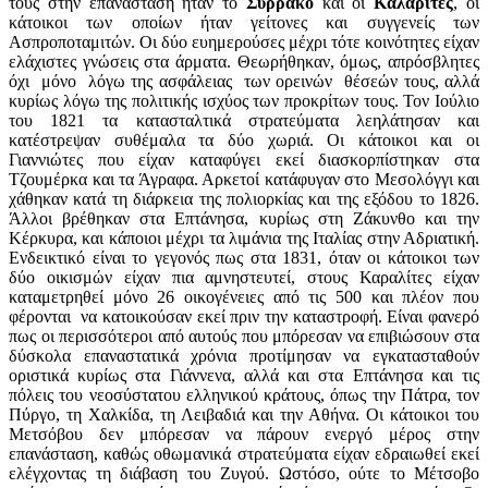
τους στην επανάσταση ήταν το
Συρράκο
και οι
Καλαρίτες
, οι
κάτοικοι των οποίων ήταν γείτονες και συγγενείς των
Ασπροποταμιτών. Οι δύο ευημερούσες μέχρι τότε κοινότητες είχαν
ελάχιστες γνώσεις στα άρματα. Θεωρήθηκαν, όμως, απρόσβλητες
όχι μόνο λόγω της ασφάλειας των ορεινών θέσεών τους, αλλά
κυρίως λόγω της πολιτικής ισχύος των προκρίτων τους. Τον Ιούλιο
του 1821 τα κατασταλτικά στρατεύματα λεηλάτησαν και
κατέστρεψαν συθέμαλα τα δύο χωριά. Οι κάτοικοι και οι
Γιαννιώτες που είχαν καταφύγει εκεί διασκορπίστηκαν στα
Τζουμέρκα και τα Άγραφα. Αρκετοί κατάφυγαν στο Μεσολόγγι και
χάθηκαν κατά τη διάρκεια της πολιορκίας και της εξόδου το 1826.
Άλλοι βρέθηκαν στα Επτάνησα, κυρίως στη Ζάκυνθο και την
Κέρκυρα, και κάποιοι μέχρι τα λιμάνια της Ιταλίας στην Αδριατική.
Ενδεικτικό είναι το γεγονός πως στα 1831, όταν οι κάτοικοι των
δύο οικισμών είχαν πια αμνηστευτεί, στους Καραλίτες είχαν
καταμετρηθεί μόνο 26 οικογένειες από τις 500 και πλέον που
φέρονται να κατοικούσαν εκεί πριν την καταστροφή. Είναι φανερό
πως οι περισσότεροι από αυτούς που μπόρεσαν να επιβιώσουν στα
δύσκολα επαναστατικά χρόνια προτίμησαν να εγκατασταθούν
οριστικά κυρίως στα Γιάννενα, αλλά και στα Επτάνησα και τις
πόλεις του νεοσύστατου ελληνικού κράτους, όπως την Πάτρα, τον
Πύργο, τη Χαλκίδα, τη Λειβαδιά και την Αθήνα. Οι κάτοικοι του
Μετσόβου δεν μπόρεσαν να πάρουν ενεργό μέρος στην
επανάσταση, καθώς οθωμανικά στρατεύματα είχαν εδραιωθεί εκεί
ελέγχοντας τη διάβαση του Ζυγού. Ωστόσο, ούτε το Μέτσοβο