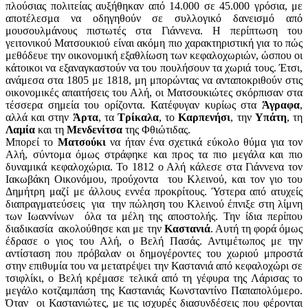
πλούσιας πολιτείας αυξήθηκαν από 14.000 σε 45.000 γρόσια, με
αποτέλεσμα να οδηγηθούν σε συλλογικό δανεισμό από
μουσουλμάνους πιστωτές στα Γιάννενα. Η περίπτωση του
γειτονικού Ματσουκιού είναι ακόμη πιο χαρακτηριστική για το πώς
μεθόδευε την οικονομική εξαθλίωση των κεφαλοχωριών, ώσπου οι
κάτοικοι να εξαναγκαστούν να του πουλήσουν τα χωριά τους. Έτσι,
ανάμεσα στα 1805 με 1818, μη μπορώντας να ανταποκριθούν στις
οικονομικές απαιτήσεις του Αλή, οι Ματσουκιώτες σκόρπισαν στα
τέσσερα σημεία του ορίζοντα. Κατέφυγαν κυρίως στα
Άγραφα
,
αλλά και στην
Άρτα
, τα
Τρίκαλα
, το
Καρπενήσι
, την
Υπάτη
, τη
Λαμία
και τη
Μενδενίτσα
της Φθιώτιδας.
Μπορεί το
Ματσούκι
να ήταν ένα σχετικά εύκολο θύμα για τον
Αλή, σύντομα όμως στράφηκε και προς τα πιο μεγάλα και πιο
δυναμικά κεφαλοχώρια. Το 1812 ο Αλή κάλεσε στα Γιάννενα τον
Ιακωβάκη Οικονόμου, προύχοντα του Κλεινού, και τον γιο του
Δημήτρη μαζί με άλλους εννέα προκρίτους. Ύστερα από ατυχείς
διαπραγματεύσεις για την πώληση του Κλεινού έπνιξε στη λίμνη
των Ιωαννίνων όλα τα μέλη της αποστολής. Την ίδια περίπου
διαδικασία ακολούθησε και με την
Καστανιά
. Αυτή τη φορά όμως
έδρασε ο γιος του Αλή, ο Βελή Πασάς. Αντιμέτωπος με την
αντίσταση που πρόβαλαν οι δημογέροντες του χωριού μπροστά
στην επιθυμία του να μετατρέψει την Καστανιά από κεφαλοχώρι σε
τσιφλίκι, ο Βελή κρέμασε τελικά από τη γέφυρα της Λάρισας το
μεγάλο κοτζαμπάση της Καστανιάς Κωνσταντίνο Παπαπολύμερο.
Όταν οι Καστανιώτες, με τις ισχυρές διασυνδέσεις που φέρονται