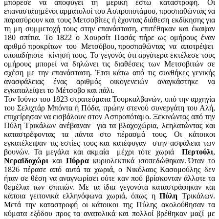
μπόρεσε να αποφύγει τη μερική έστω καταστροφή. Οι
επαναστατημένοι αρματολοί του Ασπροποτάμου, προσπαθώντας να
παρασύρουν και τους Μετσοβίτες ή έχοντας διάθεση εκδίκησης για
τη μη συμμετοχή τους στην επανάσταση, επιτέθηκαν και έκαψαν
180 σπίτια. Το 1822 ο Χουρσίτ Πασάς πήρε ως ομήρους έναν
αριθμό προκρίτων του Μετσόβου, προσπαθώντας να αποτρέψει
οποιαδήποτε κίνησή τους. Το γεγονός ότι αργότερα εκτέλεσε τους
ομήρους μπορεί να δηλώνει τις διαθέσεις των Μετσοβιτών σε
σχέση με την επανάσταση. Έτσι κάτω από τις συνθήκες γενικής
ανασφάλειας ένας αριθμός οικογενειών αναγκάστηκε να
εγκαταλείψει το Μέτσοβο και πάλι.
Τον Ιούνιο του 1823 στρατεύματα Τουρκαλβανών, υπό την αρχηγία
του Σελιχτάρ Μπόντα ή Πόδα, πρώην στενού συνεργάτη του Αλή,
επιχείρησαν να εισβάλουν στον Ασπροπόταμο. Ξεκινώντας από την
Πύλη Τρικάλων ανέβαιναν για τα βλαχοχώρια, λεηλατώντας και
καταστρέφοντας τα πάντα στο πέρασμά τους. Οι κάτοικοι
εγκατέλειψαν τις εστίες τους και κατέφυγαν στην ασφάλεια των
βουνών. Τα μεγάλα και ακμαία μέχρι τότε χωριά
Περτούλι
,
Νεραϊδοχώρι
και
Πύρρα
κυριολεκτικά ισοπεδώθηκαν. Όταν το
1826 πέρασε από αυτά τα χωριά, ο Νικόλαος Κασομούλης δεν
ήταν σε θέση να αναγνωρίσει ούτε καν πού βρίσκονταν άλλοτε τα
θεμέλια των σπιτιών. Με τα ίδια γεγονότα καταστράφηκαν και
κάποια γειτονικά ελληνόφωνα χωριά, όπως η
Πύλη
Τρικάλων.
Μετά την καταστροφή οι κάτοικοι της Πύλης ακολούθησαν τα
κύματα εξόδου προς τα ανατολικά και πολλοί βρέθηκαν μαζί με