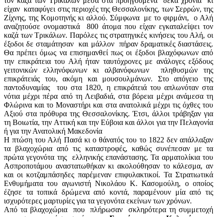
τον καζά των Τρικάλων μέσα στα προηγούμενα δέκα χρόνια κι
είχαν καταφύγει στις περιοχές της Θεσσαλονίκης, των Σερρών, της
Ζίχνης, της Κομοτηνής κι αλλού. Σύμφωνα με το φιρμάνι, ο Αλή
αναζητούσε ονομαστικά 800 άτομα που είχαν εγκαταλείψει τον
καζά των Τρικάλων. Παρόλες τις στρατηγικές κινήσεις του Αλή, οι
έξοδοι δε σταμάτησαν και μάλλον πήραν δραματικές διαστάσεις.
Θα πρέπει όμως να επισημανθεί πως οι έξοδοι βλαχόφωνων από
την επικράτεια του Αλή ήταν ταυτόχρονες με ανάλογες εξόδους
γειτονικών ελληνόφωνων κι αλβανόφωνων πληθυσμών της
επικράτειάς του, ακόμη και μουσουλμάνων. Στο απόγειο της
παντοδυναμίας του στα 1820, η επικράτειά του απλωνόταν στα
νότια μέχρι πέρα από τη Λειβαδιά, στα βόρεια μέχρι ανάμεσα τη
Φλώρινα και το Μοναστήρι και στα ανατολικά μέχρι τις όχθες του
Αξιού στα πρόθυρα της Θεσσαλονίκης. Έτσι, άλλοι τράβηξαν για
τη Βοιωτία, την Αττική και την Εύβοια και άλλοι για την Πελαγονία
ή για την Ανατολική Μακεδονία
Η πτώση του Αλή Πασά κι ο θάνατός του το 1822 δεν απάλλαξαν
τα βλαχοχώρια από τις καταστροφές, καθώς συνέπεσαν με τα
πρώτα γεγονότα της ελληνικής επανάστασης. Τα αρματολίκια του
Ασπροποτάμου αναστατωθήκαν κι ακολούθησαν το κάλεσμα, αν
και οι κοτζαμπάσηδες παρέμεναν επιφυλακτικοί. Τα Στρατιωτικά
Ενθυμήματα του αγωνιστή Νικολάου Κ. Κασομούλη, ο οποίος
έζησε τα τοπικά δρώμενα από κοντά, παραμένουν μία από τις
ισχυρότερες μαρτυρίες για τα γεγονότα εκείνων των χρόνων.
Από τα βλαχοχώρια που πλήρωσαν σκληρότερα τη συμμετοχή