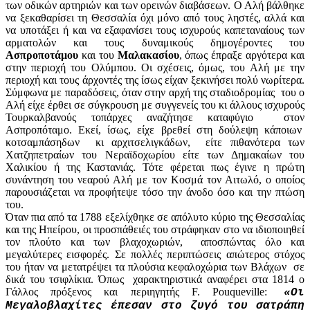
των οδικών αρτηριών και των ορεινών διαβάσεων. Ο Αλή βάλθηκε
να ξεκαθαρίσει τη Θεσσαλία όχι μόνο από τους ληστές, αλλά και
να υποτάξει ή και να εξαφανίσει τους ισχυρούς καπεταναίους των
αρματολών και τους δυναμικούς δημογέροντες του
Ασπροποτάμου
και του
Μαλακασίου
, όπως έπραξε αργότερα και
στην περιοχή του Ολύμπου. Οι σχέσεις, όμως, του Αλή με την
περιοχή και τους άρχοντές της ίσως είχαν ξεκινήσει πολύ νωρίτερα.
Σύμφωνα με παραδόσεις, όταν στην αρχή της σταδιοδρομίας του ο
Αλή είχε έρθει σε σύγκρουση με συγγενείς του κι άλλους ισχυρούς
Τουρκαλβανούς τοπάρχες αναζήτησε καταφύγιο στον
Ασπροπόταμο. Εκεί, ίσως, είχε βρεθεί στη δούλεψη κάποιων
κοτσαμπάσηδων κι αρχιτσελιγκάδων, είτε πιθανότερα των
Χατζηπετραίων του Νεραϊδοχωρίου είτε των Δημακαίων του
Χαλικίου ή της Καστανιάς. Τότε φέρεται πως έγινε η πρώτη
συνάντηση του νεαρού Αλή με τον Κοσμά τον Αιτωλό, ο οποίος
παρουσιάζεται να προφήτεψε τόσο την άνοδο όσο και την πτώση
του.
Όταν πια από τα 1788 εξελίχθηκε σε απόλυτο κύριο της Θεσσαλίας
και της Ηπείρου, οι προσπάθειές του στράφηκαν στο να ιδιοποιηθεί
τον πλούτο και των βλαχοχωριών, αποσπώντας όλο και
μεγαλύτερες εισφορές. Σε πολλές περιπτώσεις απώτερος στόχος
του ήταν να μετατρέψει τα πλούσια κεφαλοχώρια των Βλάχων σε
δικά του τσιφλίκια. Όπως χαρακτηριστικά αναφέρει στα 1814 ο
Γάλλος πρόξενος και περιηγητής F. Pouqueville:
«Οι
Μεγαλοβλαχίτες έπεσαν στο ζυγό του σατράπη