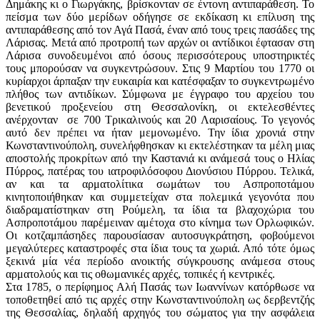
Δημάκης κι ο Γιωργάκης, βρίσκονταν σε έντονη αντιπαράθεση. Το
πείσμα των δύο μερίδων οδήγησε σε εκδίκαση κι επίλυση της
αντιπαράθεσης από τον Αγά Πασά, έναν από τους τρεις πασάδες της
Λάρισας. Μετά από προτροπή των αρχών οι αντίδικοι έφτασαν στη
Λάρισα συνοδευμένοι από όσους περισσότερους υποστηρικτές
τους μπορούσαν να συγκεντρώσουν. Στις 9 Μαρτίου του 1770 οι
κυρίαρχοι άρπαξαν την ευκαιρία και κατέσφαξαν το συγκεντρωμένο
πλήθος των αντιδίκων. Σύμφωνα με έγγραφο του αρχείου του
βενετικού προξενείου στη Θεσσαλονίκη, οι εκτελεσθέντες
ανέρχονταν σε 700 Τρικαλινούς και 20 Λαρισαίους. Το γεγονός
αυτό δεν πρέπει να ήταν μεμονωμένο. Την ίδια χρονιά στην
Κωνσταντινούπολη, συνελήφθησκαν κι εκτελέστηκαν τα μέλη μιας
αποστολής προκρίτων από την Καστανιά κι ανάμεσά τους ο Ηλίας
Πύρρος, πατέρας του ιατροφιλόσοφου Διονύσιου Πύρρου. Τελικά,
αν και τα αρματολίτικα σωμάτων του Ασπροποτάμου
κινητοποιήθηκαν και συμμετείχαν στα πολεμικά γεγονότα που
διαδραματίστηκαν στη Ρούμελη, τα ίδια τα βλαχοχώρια του
Ασπροποτάμου παρέμειναν αμέτοχα στο κίνημα των Ορλωφικών.
Οι κοτζαμπάσηδες παρουσίασαν αυτοσυγκράτηση, φοβούμενοι
μεγαλύτερες καταστροφές στα ίδια τους τα χωριά. Από τότε όμως
ξεκινά μία νέα περίοδο ανοικτής σύγκρουσης ανάμεσα στους
αρματολούς και τις οθωμανικές αρχές, τοπικές ή κεντρικές.
Στα 1785, ο περίφημος Αλή Πασάς των Ιωαννίνων κατόρθωσε να
τοποθετηθεί από τις αρχές στην Κωνσταντινούπολη ως δερβεντζής
της Θεσσαλίας, δηλαδή αρχηγός του σώματος για την ασφάλεια