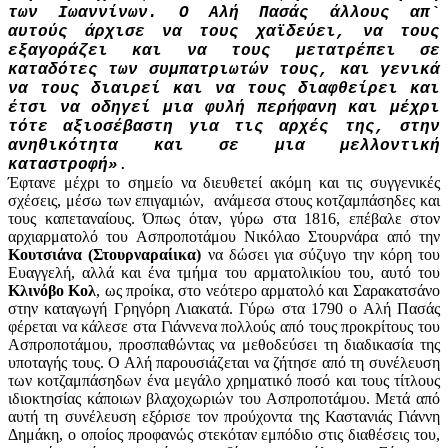
των Ιωαννίνων. Ο Αλή Πασάς άλλους απ`
αυτούς άρχισε να τους χαϊδεύει, να τους
εξαγοράζει και να τους μετατρέπει σε
καταδότες των συμπατριωτών τους, και γενικά
να τους διαιρεί και να τους διαφθείρει και
έτσι να οδηγεί μια φυλή περήφανη και μέχρι
τότε αξιοσέβαστη για τις αρχές της, στην
ανηθικότητα και σε μια μελλοντική
καταστροφή»
.
Έφτανε μέχρι το σημείο να διευθετεί ακόμη και τις συγγενικές
σχέσεις, μέσω των επιγαμιών, ανάμεσα στους κοτζαμπάσηδες και
τους καπεταναίους. Όπως όταν, γύρω στα 1816, επέβαλε στον
αρχιαρματολό του Ασπροποτάμου Nικόλαο Στουρνάρα από την
Κουτσιάνα (Στουρναραίικα)
να δώσει για σύζυγο την κόρη του
Ευαγγελή, αλλά και ένα τμήμα του αρματολικίου του, αυτό του
Κλινόβο Κολ
, ως προίκα, στο νεότερο αρματολό και Σαρακατσάνο
στην καταγωγή Γρηγόρη Λιακατά. Γύρω στα 1790 ο Αλή Πασάς
φέρεται να κάλεσε στα Γιάννενα πολλούς από τους προκρίτους του
Ασπροποτάμου, προσπαθώντας να μεθοδεύσει τη διαδικασία της
υποταγής τους. Ο Αλή παρουσιάζεται να ζήτησε από τη συνέλευση
των κοτζαμπάσηδων ένα μεγάλο χρηματικό ποσό και τους τίτλους
ιδιοκτησίας κάποιων βλαχοχωριών του Ασπροποτάμου. Μετά από
αυτή τη συνέλευση εξόρισε τον προύχοντα της Καστανιάς Γιάννη
Δημάκη, ο οποίος προφανώς στεκόταν εμπόδιο στις διαθέσεις του,