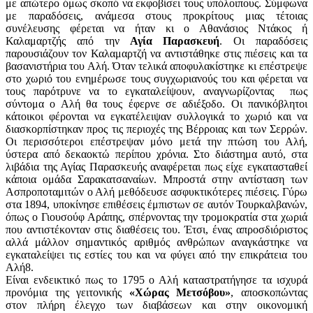
με απώτερο όμως σκοπό να εκφοβίσει τους υπόλοιπους. Σύμφωνα
με παραδόσεις, ανάμεσα στους προκρίτους μιας τέτοιας
συνέλευσης φέρεται να ήταν κι ο Αθανάσιος Ντάκος ή
Καλαμαρτζής από την
Αγία Παρασκευή
. Οι παραδόσεις
παρουσιάζουν τον Καλαμαρτζή να αντιστάθηκε στις πιέσεις και τα
βασανιστήρια του Αλή. Όταν τελικά αποφυλακίστηκε κι επέστρεψε
στο χωριό του ενημέρωσε τους συγχωριανούς του και φέρεται να
τους παρότρυνε να το εγκαταλείψουν, αναγνωρίζοντας πως
σύντομα ο Αλή θα τους έφερνε σε αδιέξοδο. Οι πανικόβλητοι
κάτοικοι φέρονται να εγκατέλειψαν συλλογικά το χωριό και να
διασκορπίστηκαν προς τις περιοχές της Βέρροιας και των Σερρών.
Οι περισσότεροι επέστρεψαν μόνο μετά την πτώση του Αλή,
ύστερα από δεκαοκτώ περίπου χρόνια. Στο διάστημα αυτό, στα
λιβάδια της Αγίας Παρασκευής αναφέρεται πως είχε εγκατασταθεί
κάποια ομάδα Σαρακατσαναίων. Μπροστά στην αντίσταση των
Ασπροποταμιτών ο Αλή μεθόδευσε ασφυκτικότερες πιέσεις. Γύρω
στα 1894, υποκίνησε επιθέσεις έμπιστων σε αυτόν Τουρκαλβανών,
όπως ο Γιουσούφ Αράπης, σπέρνοντας την τρομοκρατία στα χωριά
που αντιστέκονταν στις διαθέσεις του. Έτσι, ένας απροσδιόριστος
αλλά μάλλον σημαντικός αριθμός ανθρώπων αναγκάστηκε να
εγκαταλείψει τις εστίες του και να φύγει από την επικράτεια του
Αλή8.
Είναι ενδεικτικό πως το 1795 ο Αλή καταστρατήγησε τα ισχυρά
προνόμια της γειτονικής
«Χώρας Μετσόβου»
, αποσκοπώντας
στον πλήρη έλεγχο των διαβάσεων και στην οικονομική