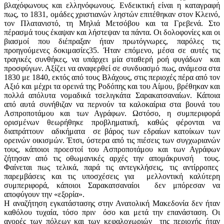
βλαχόφωνους και ελληνόφωνους. Ενδεικτική είναι η καταγραφή
πως, το 1831, ομάδες χριστιανών ληστών επιτέθηκαν στον Κλεινό,
τον Πλατανιστό, τη Μηλιά Μετσόβου και τα Γρεβενά. Στο
πέρασμά τους έκαψαν και λήστεψαν τα πάντα. Οι δολοφονίες και οι
βιασμοί που διέπραξαν ήταν πρωτόγνωρες, παρόλες τις
προηγούμενες δοκιμασίες35. Ήταν επόμενο, μέσα σε αυτές τις
τραγικές συνθήκες, να υπάρχει μία σταθερή ροή φυγάδων και
προσφύγων. Αξίζει να αναφερθεί σε συνδυασμό πως, ανάμεσα στα
1830 με 1840, εκτός από τους Βλάχους, στις περιοχές πέρα από τον
Αξιό και μέχρι τα ορεινά της Ροδόπης και του Αίμου, βρέθηκαν και
πολλά απόλυτα νομαδικά τσελιγκάτα Σαρακατσαναίων. Κάποια
από αυτά συνήθιζαν να περνούν τα καλοκαίρια στα βουνά του
Ασπροποτάμου και των Αγράφων. Ωστόσο, η συμπεριφορά
ορισμένων θεωρήθηκε προβληματική, καθώς φέρονται να
διαπράττουν αδικήματα σε βάρος των εδραίων κατοίκων των
ορεινών οικισμών. Έτσι, ύστερα από τις πιέσεις των συγχωριανών
τους, κάποιοι προεστοί του Ασπροποτάμου και των Αγράφων
ζήτησαν από τις οθωμανικές αρχές την απομάκρυνσή τους.
Φαίνεται πως τελικά, παρά τις αντεγκλήσεις, τις αντίρροπες
παρεμβάσεις και τις υποσχέσεις για μελλοντική καλύτερη
συμπεριφορά, κάποιοι Σαρακατσαναίοι δεν μπόρεσαν να
αποφύγουν την «εξορία».
Η αναζήτηση εγκατάστασης στην Ανατολική Μακεδονία δεν ήταν
καθόλου τυχαία, τόσο πριν όσο και μετά την επανάσταση. Οι
αγορές των πόλεων και των κεφαλοχωριών της περιοχής ήταν