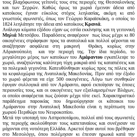
τους βλαχόφωνους γείτονές τους στις περιοχές της Θεσσαλονίκης
και των Σερρών. Καθώς όμως τα χωριά έμειναν άδεια από
κατοίκους έγιναν εύκολος στόχος λεηλασίας, ακόμη κι από
γνωστούς αγωνιστές, όπως τον Γεώργιο Καραϊσκάκη, ο οποίος το
1824 λεηλάτησε την άδεια από κατοίκους
Κρανιά
.
Ανάλογα κύματα εξόδου είχαν ως εστία εκκίνησης και τη γειτονική
Μηλιά
Μετσόβου. Παραδόσεις αναφέρουν πως ίσως μέχρι κι 80
οικογένειες στράφηκαν προς τα ανατολικά και πολλοί φέρονται να
αναζήτησαν ασφάλεια στη μακρινή Θράκη, κυρίως στην
Αδριανούπολη και την περιοχή της. Την ίδια περίοδο, το
μεγαλύτερο μέρος των κατοίκων του
Αμάραντου
εγκατέλειψε το
χωριό, αναζητώντας καλύτερη τύχη μακριά από τις καταπιέσεις και
τα πολεμικά γεγονότα. Κατευθύνθηκαν κυρίως προς τις πόλεις και
τα κεφαλοχώρια της Ανατολικής Μακεδονίας. Πριν από την έξοδο
το χωριό φέρεται να είχε 500 οικογένειες. Λόγω των συνθηκών
έφυγαν συλλογικά από τον Αμάραντο, αφού εκποίησαν τις όποιες
περιουσίες τους, και οι οικογένειες των εξισλαμισμένων Βλάχων,
οι οποίοι αναφέρεται πως ζούσαν μέχρι τότε εκεί. Χαρακτηριστικό
παράδειγμα παροικίας που δημιούργησαν οι κάτοικοι του
Αμάραντου στην Ανατολική Μακεδονία είναι η περίπτωση του
χωριού Περιθώρι του Νευροκοπίου.
Μετά την υποταγή του Ασπροποτάμου, πολλοί από τους αγωνιστές
της περιοχής ακολούθησαν τους καπεταναίους και συνέχισαν να
μάχονται στη νοτιότερη Ελλάδα. Αρκετοί ήταν αυτοί που βρέθηκαν
στο Μεσολόγγι, όπου πολέμησαν κι έπεσαν ηρωικά κατά την