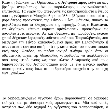
Κατά τη διάρκεια των Ορλωφικών, ο
Ασπροπόταμος
φαίνεται πως
βρέθηκε αντιμέτωπος μόνο με παράπλευρες κι αντανακλαστικές
επιπτώσεις. Τα χωριά του απεφύγανε τις καταστροφές στο μέγεθος
που τις γνώρισαν η Μοσχόπολη κι οι άλλοι βλάχικοι οικισμοί στις
βορειότερες προεκτάσεις της Πίνδου. Είναι, μάλιστα, πιθανό τα
μεγαλύτερα από τα βλαχοχώρια της περιοχής, όπως η
Καστανιά
,
να δέχθηκαν κάποια κύματα ομόγλωσσων προσφύγων ως
ασφαλέστερες περιοχές. Αν και σύμφωνα με παραδόσεις, κάποια
χωριά δέχτηκαν ληστρικές επιθέσεις από τους Τουρκαλβανούς, που
διέσχιζαν την Πίνδο κατευθυνόμενοι προς την Πελοπόννησο ή
όταν επέστρεφαν από αυτή μετά την καταστολή του επαναστατικού
κινήματος. Ωστόσο, το πλέον ισχυρό πλήγμα ήρθε όταν οι
οθωμανικές αρχές της Θεσσαλίας κατόρθωσαν να απαλλαχθούν
από τους φερόμενους ως τους πλέον δυναμικούς από τους
δημογέροντες του Ασπροποτάμου μαζί με ένα μεγάλο αριθμό
υποστηρικτών τους, ίσως το πιο δραστήριο στοιχείο στην περιοχή
των Τρικάλων.
Τα διαδραματιζόμενα γεγονότα έχουν παρουσιαστεί σε διάφορες
εκδοχές και με διαφορετικούς πρωταγωνιστές. Μία από αυτές
αναφέρει πως δύο ισχυροί δημογέροντες του Ασπροποτάμου, ο