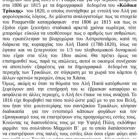
στα 1806 με 1815 με τα δημογραφικά δεδομένα του
«Κώδικα
Τρίκκης»
του 1820, ο οποίος συντάχθηκε με εντολή του Αλή για
φορολογικούς λόγους. Αν μάλιστα αναλογιστούμε πως τα στοιχεία
του Pouqueville καταγράφηκαν στα 1806 με 1815 και πως οι
έξοδοι είχαν ξεκινήσει σταδιακά αρκετά χρόνια νωρίτερα, τότε
μπορούμε εύκολα να υποθέσουμε πως ο αριθμός των ανθρώπων,
που εγκατέλειψαν τα βλαχοχώρια του Ασπροποτάμου, κατά τη
διάρκεια της κυριαρχίας του Αλή Πασά (1788-1820), ίσως να
έφτανε και να ξεπερνούσε το 1/3 του πληθυσμιακού δυναμικού
που είχαν στα τέλη του 18ου αιώνα. Θα πρέπει όμως να
επισημανθεί πως, παρά τις απώλειες, αυτοί οι οικισμοί συνέχισαν
να αποτελούν εξαιρέσεις για τα δημογραφικά δεδομένα της
περιοχής των Τρικάλων, σε σύγκριση με τα χωριά του κάμπου ή
άλλων ορεινών περιοχών, όπως τα Χάσια.
Όμως, ακόμη κι όταν τα θύματα του Αλή Πασά κατόρθωναν να
ξεφεύγουν από την επιτήρησή του κι έβρισκαν καταφύγιο κι
ασφάλεια σε άλλες περιοχές, ο Αλή δεν έπαυε να τους αναζητά. Το
1816 είχε θορυβηθεί πια τόσο πολύ ώστε μαζί με το γιο του Βελή,
που ήταν τότε μουτεσερίφης του σαντζακίου Τρικάλων, κίνησαν
διαδικασία για τον εντοπισμό κάποιων φυγάδων και τον
εξαναγκασμό τους να επιστρέψουν στις προηγούμενες εστίες τους.
Κινώντας τις διασυνδέσεις τους με την Υψηλή Πύλη, εκδόθηκε
φιρμάνι του σουλτάνου Μαχμούτ Β’ με το οποίο διατάσσονταν
να επιστρέψουν στις παλιές τους εστίες όλοι όσοι είχαν φύγει από