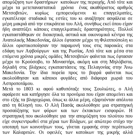
απομύζηση των δραστήριων κατοίκων της περιοχής. Από τότε και
μέχρι τα μετεπαναστατικά χρόνια ένας ακαθόριστος αριθμός
Μετσοβιτών, κυρίως εμπορευόμενοι κι επαγγελματίες,
εγκατέλειψε σταδιακά τις εστίες του κι αναζήτησε ασφάλεια σε
μέρη μακριά από την επικράτεια του Αλή, συνήθως εκεί όπου είχαν
ήδη αναπτύξει κάποιες επαγγελματικές δραστηριότητες. Πολλοί
εγκαταστάθηκαν σε διοικητικά, αστικά και οικονομικά κέντρα της
Ανατολικής Μακεδονίας, άλλοι έφτασαν μέχρι τη Φιλιππούπολη κι
άλλοι οριστικοποίησαν την παραμονή τους στις παροικίες στα
εδάφη των Αψβούργων και της Ρωσίας. Από τότε και μέσα στα
επόμενα χρόνια μικρές ομάδες Μετσοβιτών φαίνεται πως έφτασαν
μέχρι το Κρούσοβο, το Μοναστήρι, ακόμη και στη Μηλόβιστα,
δηλαδή στις βλάχικες εγκαταστάσεις της Πελαγονίας στην Άνω
Μακεδονία. Την ίδια πορεία προς το βορρά φαίνεται πως
ακολούθησαν και κάποιοι φυγάδες από διάφορα χωριά του
Ασπροποτάμου.
Μετά το 1803 κι αφού καθυπόταξε τους Σουλιώτες, ο Αλή
αφαίρεσε και κατήργησε όλα τα προνόμια που είχαν απομείνει και
στο εξής τα βλαχοχώρια, όπως κι άλλα μέρη, εξαρτιόνταν απόλυτα
από τη θέλησή του. Ο Αλή Πασάς ακολούθησε μια στρατηγική
προσαύξησης των φόρων και των έκτακτων εισφορών. Η
στρατηγική που ακολούθησε για την απομύζηση του πλούτου που
είχε συγκεντρωθεί στα χέρια των Βλάχων, με απώτερο στόχο την
υποταγή των κοινοτήτων τους, γίνεται εμφανής στην περίπτωση
των Καλαριτών. Οι οφειλές των κατοίκων της μικρής αλλά