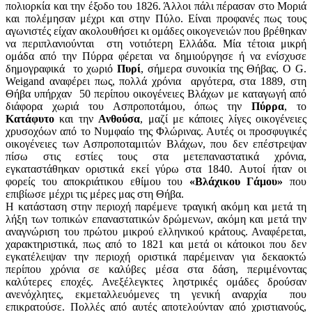
πολιορκία και την έξοδο του 1826. Άλλοι πάλι πέρασαν στο Μοριά
και πολέμησαν μέχρι και στην Πύλο. Είναι προφανές πως τους
αγωνιστές είχαν ακολουθήσει κι ομάδες οικογενειών που βρέθηκαν
να περιπλανιούνται στη νοτιότερη Ελλάδα. Μία τέτοια μικρή
ομάδα από την Πύρρα φέρεται να δημιούργησε ή να ενίσχυσε
δημογραφικά το χωριό
Πυρί
, σήμερα συνοικία της Θήβας. Ο G.
Weigand αναφέρει πως, πολλά χρόνια αργότερα, στα 1889, στη
Θήβα υπήρχαν 50 περίπου οικογένειες Βλάχων με καταγωγή από
διάφορα χωριά του Ασπροποτάμου, όπως την
Πύρρα
, το
Κατάφυτο
και την
Ανθούσα
, μαζί με κάποιες λίγες οικογένειες
χρυσοχόων από το Νυμφαίο της Φλώρινας. Αυτές οι προσφυγικές
οικογένειες των Ασπροποταμιτών Βλάχων, που δεν επέστρεψαν
πίσω στις εστίες τους στα μετεπαναστατικά χρόνια,
εγκαταστάθηκαν οριστικά εκεί γύρω στα 1840. Αυτοί ήταν οι
φορείς του αποκριάτικου εθίμου του
«Βλάχικου Γάμου»
που
επιβίωσε μέχρι τις μέρες μας στη Θήβα.
Η κατάσταση στην περιοχή παρέμενε τραγική ακόμη και μετά τη
λήξη των τοπικών επαναστατικών δρώμενων, ακόμη και μετά την
αναγνώριση του πρώτου μικρού ελληνικού κράτους. Αναφέρεται,
χαρακτηριστικά, πως από το 1821 και μετά οι κάτοικοι που δεν
εγκατέλειψαν την περιοχή οριστικά παρέμειναν για δεκαοκτώ
περίπου χρόνια σε καλύβες μέσα στα δάση, περιμένοντας
καλύτερες εποχές. Ανεξέλεγκτες ληστρικές ομάδες δρούσαν
ανενόχλητες, εκμεταλλευόμενες τη γενική αναρχία που
επικρατούσε. Πολλές από αυτές αποτελούνταν από χριστιανούς,