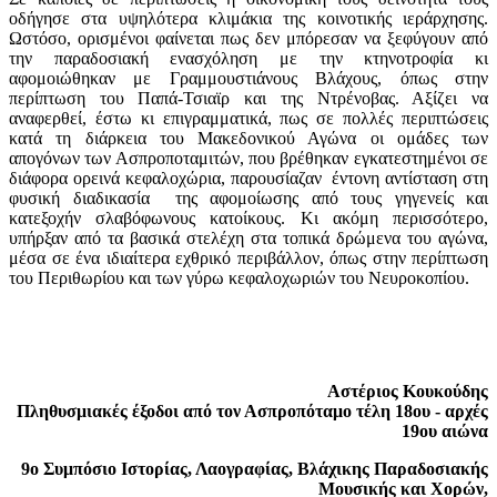
οδήγησε στα υψηλότερα κλιμάκια της κοινοτικής ιεράρχησης.
Ωστόσο, ορισμένοι φαίνεται πως δεν μπόρεσαν να ξεφύγουν από
την παραδοσιακή ενασχόληση με την κτηνοτροφία κι
αφομοιώθηκαν με Γραμμουστιάνους Βλάχους, όπως στην
περίπτωση του Παπά-Τσιαϊρ και της Ντρένοβας. Αξίζει να
αναφερθεί, έστω κι επιγραμματικά, πως σε πολλές περιπτώσεις
κατά τη διάρκεια του Μακεδονικού Αγώνα οι ομάδες των
απογόνων των Ασπροποταμιτών, που βρέθηκαν εγκατεστημένοι σε
διάφορα ορεινά κεφαλοχώρια, παρουσίαζαν έντονη αντίσταση στη
φυσική διαδικασία της αφομοίωσης από τους γηγενείς και
κατεξοχήν σλαβόφωνους κατοίκους. Κι ακόμη περισσότερο,
υπήρξαν από τα βασικά στελέχη στα τοπικά δρώμενα του αγώνα,
μέσα σε ένα ιδιαίτερα εχθρικό περιβάλλον, όπως στην περίπτωση
του Περιθωρίου και των γύρω κεφαλοχωριών του Νευροκοπίου.
Αστέριος Κουκούδης
Πληθυσμιακές έξοδοι από τον Ασπροπόταμο τέλη 18ου - αρχές
19ου αιώνα
9ο Συμπόσιο Ιστορίας, Λαογραφίας, Βλάχικης Παραδοσιακής
Μουσικής και Χορών
,