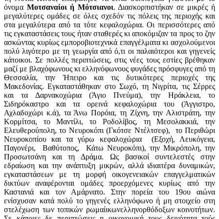
όνομα
Μοτσαναίοι ή Μότσιανοι
. Διασκορπιστήκαν σε μικρές ή
μεγαλύτερες ομάδες σε όλες σχεδόν τις πόλεις της περιοχής και
στα μεγαλύτερα από τα τότε κεφαλοχώρια. Οι περισσότερες από
τις εγκαταστάσεις τους ήταν σταθερές κι αποκόμιζαν τα προς το ζην
ασκώντας κυρίως εμποροβιοτεχνικά επαγγέλματα κι ασχολούμενοι
πολύ λιγότερο με τη γεωργία από ό,τι οι παλαιότεροι και γηγενείς
κάτοικοι. Σε πολλές περιπτώσεις, στις νέες τους εστίες βρέθηκαν
μαζί με βλαχόφωνους κι ελληνόφωνους φυγάδες πρόσφυγες από τη
Θεσσαλία, την Ήπειρο και τις δυτικότερες περιοχές της
Μακεδονίας. Εγκαταστάθηκαν στο Σωχό, τη Νιγρίτα, τις Σέρρες
και τα Δαρνακοχώρια (Άγιο Πνεύμα), την Ηράκλεια, το
Σιδηρόκαστρο και τα ορεινά κεφαλοχώρια του (Άγγιστρο,
Αχλαδοχώρι κ.ά), τα Άνω Πορόια, τη Ζίχνη, την Αλιστράτη, την
Κορμίτσα, το Μαντίλι, το Ροδολίβος, τη Μεσολακκιά, την
Ελευθερούπολη, το Νευροκόπι (Γκότσε Ντέλτσεφ), το Περιθώρι
Νευροκοπίου και τα γύρω κεφαλοχώρια (Εξοχή, Λευκόγεια,
Παγονέρι, Βαθύτοπος, Κάτω Νευροκόπι), την Μικρόπολη, την
Προσωτσάνη και τη Δράμα. Ως βασικοί συντελεστές στην
εδραίωση και την ανάπτυξη μικρών, αλλά ιδιαιτέρα δυναμικών,
εγκαταστάσεων με τη μορφή οικογενειακών επαγγελματικών
δικτύων αναφέρονται ομάδες προερχόμενες κυρίως από την
Καστανιά και τον Αμάρνατο. Στην πορεία του 19ου αιώνα
ενίσχυσαν κατά πολύ το γηγενές ελληνόφωνο ή μη στοιχείο στη
στελέχωση των τοπικών ρωμαίικωνελληνορθόδοξων κοινοτήτων.
Σε κάποιες δε περιπτώσεις η οικονομική τους δεινότητα τούς