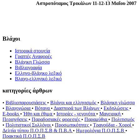
Ασπροπόταμος Τρικάλων
11-12-13 Μαΐου 2007
Βλάχοι
Ιστορικά στοιχεία
Γραπτές Αναφορές
Βλάχικη Γλώσσα
Βιβλιογραφία
Ελληνο-βλάχικο λεξικό
Βλαχο-ελληνικό λεξικό
κατηγορίες άρθρων
•
Βιβλιοπαρουσιάσεις
•
Βλάχοι και ελληνισμός
•
Βλάχικη γλώσσα
•
Βλαχοχώρια
•
Βότανα
•
Διασπορά των Βλάχων
•
Εκδηλώσεις
•
E-books
•
Ήθη και έθιμα
•
Ιστορίες - γεγονότα
•
Μαγειρική
•
Περιηγήσεις
•
Παραδοσιακές φορεσιές
•
Παραμύθια
•
Πολιτισμός
•
Πολιτιστικοί Συλλόγοι
•
Προσωπικότητες
•
Τραγούδια - Χοροί
•
Δελτία τύπου Π.Ο.Π.Σ.Β & Π.Β.Α
•
Ημερολόγια Π.Ο.Π.Σ.Β
•
Πρακτικά Π.Ο.Π.Σ.Β