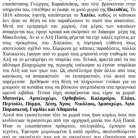
επανάστασης Γεώργιος Καραϊσκάκης, που τότε βρίσκονταν στην
υπηρεσία του, επιτέθηκε κι έκαψε το μισό χωριό της
Πολυθέας
. Το
1816 κάποιος ληστής κατάστρεψε το
Χαλίκι
, καθώς οι κάτοικοι
δεν ήταν σε θέση να του παραδώσουν το ποσό που απαιτούσε.
Μετά τον εμπρησμό του χωριού, ένα μέρος των κατοίκων
αναφέρεται πως έφυγε κρυφά και σκόρπισε σε διάφορα μέρη της
Μακεδονίας. Αν κι ο Αλή Πασάς φέρεται να είχε καλές σχέσεις με
τους προκρίτους του Χαλικίου, η ληστρική επίθεση ίσως
αποτελούσε σχέδιό του. Σύμφωνα με κάποιες παραδόσεις, πολλοί
Χαλικιώτες έφυγαν από το χωριό τους μπροστά στην επιθυμία του
Αλή να το μετατρέψει σε τσιφλίκι του. Τελικά, αρκετά από τα πιο
αδύναμα βλαχοχώρια της περιοχής υπέκυψαν κι έγιναν τσιφλίκια
του Αλή και των γιων του. Ως αποτέλεσμα ήταν άλλοι από τους
κατοίκους να αναγκαστούν να εκπατριστούν, ενώ αυτοί που
παρέμειναν βρέθηκαν στη θέση να πληρώνουν ενοίκιο για να
μπορούν τα κοπάδια τους να βόσκουν ανεμπόδιστα στα προγονικά
ορεινά λιβάδια. Τέτοια τύχη αναφέρονται πως είχαν τα χωριά:
Ματονέρι, Αμπελοχώρι, Ορθοβούνι, Καλομοίρα, Ελάφι,
Περτούλι, Πύρρα, Δέση, Άγιος Νικόλαος, Δροσοχώρι, Αγία
Παρασκευή, Γαρδίκι και Αθαμανία
.
Αυτοί που εγκατέλειπαν τότε τα χωριά τους ήταν κυρίως όσοι που
κινδύνευαν περισσότερο από την αρχηγική μανία του Αλή Πασά.
Ήταν οι ευκατάστατοι πρόκριτοι, τσελιγκάδες, έμποροι και
τεχνίτες. Έφευγαν μεμονωμένα ή κατά ομάδες, ακολουθούμενοι
από τις οικογένειές τους και τις οικογένειες που εξαρτιόνταν από