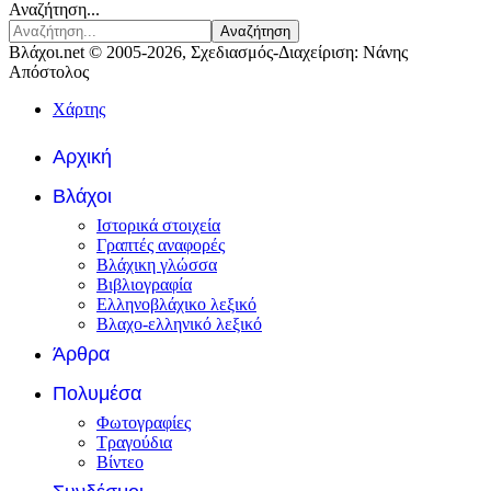
Αναζήτηση...
Αναζήτηση
Βλάχοι.net © 2005-2026, Σχεδιασμός-Διαχείριση: Νάνης
Απόστολος
Χάρτης
Αρχική
Βλάχοι
Ιστορικά στοιχεία
Γραπτές αναφορές
Βλάχικη γλώσσα
Βιβλιογραφία
Ελληνοβλάχικο λεξικό
Βλαχο-ελληνικό λεξικό
Άρθρα
Πολυμέσα
Φωτογραφίες
Τραγούδια
Βίντεο