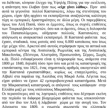
να διέθεταν, κίνησαν έλεγχο της Υψηλής Πύλης για την εκτέλεση,
η απάντηση που έλαβαν ήταν πως
«είχε γί­νει λάθος»
. Πριν από
αυτά τα γεγονότα πολλοί Καστανιώτες, λόγω της στενότητας του
χώρου, είχαν ήδη αρχίσει να εκπατρίζονται αναζητώντας καλύτερη
τύχη κι εμπορικές δραστηριότητες σε άλλα μέρη. Οι παρεμβάσεις
όμως του Αλή Πασά, τόσο οι έμμεσες, όπως οι συχνές επιθέσεις
των Τουρκαλβανών ληστών, όσο και οι άμεσες, όπως η δολοφονία
του Παπαπολύμερου, οδήγησαν πολλούς Καστανιώτες σε
απόγνωση κι αναγκαστικό εκπατρισμό. Η Καστανιά φαίνεται πως
έχασε, σταδιακά, τους μισούς από τους 6.000 κατοίκους που ίσως
είχε μέχρι τότε. Αρκετοί από αυτούς στράφηκαν προς τα αστικά και
εμπορικά κέντρα της Ανατολικής Ρωμυλίας και της Ανατολικής
Μακεδονίας, (Πέστερα, Αλιστράτη, Προσωτσάνη, Σέρρες, Σωχός
κ.ά). Πολύ ενδιαφέρουσα είναι η πληροφορία πως, ανάμεσα στα
1800 με 1840, δηλαδή τόσο πριν όσο και μετά τις καταστροφές της
επανάστασης του 1821, ένας σημαντικός αριθμός οικογενειών από
την Καστανιά εγκαταστάθηκε, κυρίως ως επαγγελματίες, στο
Αϊβαλί στα παράλια της Αιολίδας στη Μικρά Ασία. Λέγεται πως
είχαν φτάσει να έχουν 42 εμποροβιοτεχνικά καταστήματα. Μετά
την Μικρασιατική καταστροφή, οι απόγονοί τους κατάφυγαν στην
Ελλάδα μαζί με τους υπόλοιπους Μικρασιάτες.
Οι περισσότερες από τις ληστρικές επιθέσεις που δέχτηκαν εκείνη
την περίοδο τα διάφορα βλαχοχώρια φαίνεται πως υποκινούνταν
από τον ίδιο τον Αλή ή λάμβαναν χώρα με την ανοχή του. Τον
Αύγουστο του 1809, ο γνωστός αγωνιστής της ελληνικής