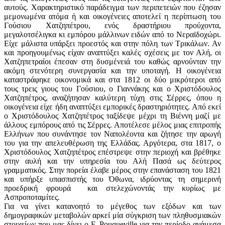
αυτούς. Χαρακτηριστικό παράδειγμα των περιπετειών που έζησαν
μεμονωμένα ατόμα ή και οικογένειες αποτελεί η περίπτωση του
Γούσιου Χατζηπέτρου, ενός δραστήριου προύχοντα,
μεγαλοτσέλιγκα κι εμπόρου μάλλινων ειδών από το Νεραϊδοχώρι.
Είχε μάλιστα υπάρξει προεστός και στην πόλη των Τρικάλων. Αν
και προηγουμένως είχαν αναπτύξει καλές σχέσεις με τον Αλή, οι
Χατζηπετραίοι έπεσαν στη δυσμένειά του καθώς αρνούνταν την
ακόμη στενότερη συνεργασία και την υποταγή. Η οικογένεια
καταστράφηκε οικονομικά και στα 1812 οι δύο μικρότεροι από
τους τρεις γιους του Γούσιου, ο Γιαννάκης και ο Χριστόδουλος
Χατζηπέτρος, αναζήτησαν καλύτερη τύχη στις Σέρρες, όπου η
οικογένεια είχε ήδη αναπτύξει εμπορικές δραστηριότητες. Από εκεί
ο Χριστόδουλος Χατζηπέτρος ταξίδεψε μέχρι τη Βιέννη μαζί με
άλλους εμπόρους από τις Σέρρες. Αποτέλεσε μέλος μιας επιτροπής
Ελλήνων που συνάντησε τον Ναπολέοντα και ζήτησε την αρωγή
του για την απελευθέρωση της Ελλάδας. Αργότερα, στα 1817, ο
Χριστόδουλος Χατζηπέτρος επέστρεψε στην περιοχή και βρέθηκε
στην αυλή και την υπηρεσία του Αλή Πασά ως δεύτερος
γραμματικός. Στην πορεία έλαβε μέρος στην επανάσταση του 1821
και υπήρξε υπασπιστής του Όθωνα, ιδρύοντας τη σημερινή
προεδρική φρουρά και στελεχώνοντάς την κυρίως με
Ασπροποταμίτες.
Για να γίνει κατανοητό το μέγεθος των εξόδων και των
δημογραφικών μεταβολών αρκεί μία σύγκριση των πληθυσμιακών
στοιχείων που μας δίνει ο F. Pouqueville για την περίοδο ανάμεσα