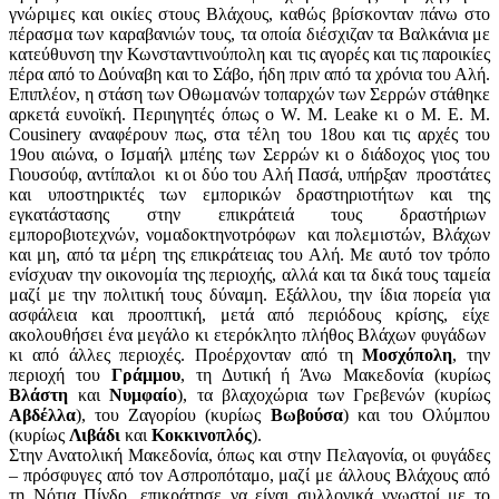
γνώριμες και οικίες στους Βλάχους, καθώς βρίσκονταν πάνω στο
πέρασμα των καραβανιών τους, τα οποία διέσχιζαν τα Βαλκάνια με
κατεύθυνση την Κωνσταντινούπολη και τις αγορές και τις παροικίες
πέρα από το Δούναβη και το Σάβο, ήδη πριν από τα χρόνια του Αλή.
Επιπλέον, η στάση των Οθωμανών τοπαρχών των Σερρών στάθηκε
αρκετά ευνοϊκή. Περιηγητές όπως ο W. M. Leake κι ο Μ. Ε. Μ.
Cousinery αναφέρουν πως, στα τέλη του 18ου και τις αρχές του
19ου αιώνα, ο Ισμαήλ μπέης των Σερρών κι ο διάδοχος γιος του
Γιουσούφ, αντίπαλοι κι οι δύο του Αλή Πασά, υπήρξαν προστάτες
και υποστηρικτές των εμπορικών δραστηριοτήτων και της
εγκατάστασης στην επικράτειά τους δραστήριων
εμποροβιοτεχνών, νομαδοκτηνοτρόφων και πολεμιστών, Βλάχων
και μη, από τα μέρη της επικράτειας του Αλή. Με αυτό τον τρόπο
ενίσχυαν την οικονομία της περιοχής, αλλά και τα δικά τους ταμεία
μαζί με την πολιτική τους δύναμη. Εξάλλου, την ίδια πορεία για
ασφάλεια και προοπτική, μετά από περιόδους κρίσης, είχε
ακολουθήσει ένα μεγάλο κι ετερόκλητο πλήθος Βλάχων φυγάδων
κι από άλλες περιοχές. Προέρχονταν από τη
Μοσχόπολη
, την
περιοχή του
Γράμμου
, τη Δυτική ή Άνω Μακεδονία (κυρίως
Βλάστη
και
Νυμφαίο
), τα βλαχοχώρια των Γρεβενών (κυρίως
Αβδέλλα
), του Ζαγορίου (κυρίως
Βωβούσα
) και του Ολύμπου
(κυρίως
Λιβάδι
και
Κοκκινοπλός
).
Στην Ανατολική Μακεδονία, όπως και στην Πελαγονία, οι φυγάδες
– πρόσφυγες από τον Ασπροπόταμο, μαζί με άλλους Βλάχους από
τη Νότια Πίνδο, επικράτησε να είναι συλλογικά γνωστοί με το