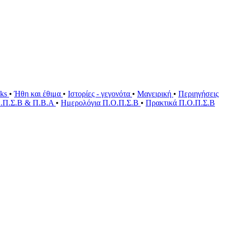
oks
•
Ήθη και έθιμα
•
Ιστορίες - γεγονότα
•
Μαγειρική
•
Περιηγήσεις
Ο.Π.Σ.Β & Π.Β.Α
•
Ημερολόγια Π.Ο.Π.Σ.Β
•
Πρακτικά Π.Ο.Π.Σ.Β