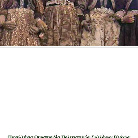
Πανελλήνια Ομοσπονδία Πολιτιστικών Συλλόγων Βλάχων