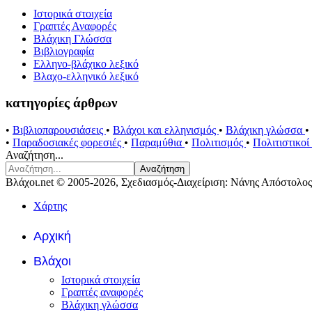
Ιστορικά στοιχεία
Γραπτές Αναφορές
Βλάχικη Γλώσσα
Βιβλιογραφία
Ελληνο-βλάχικο λεξικό
Βλαχο-ελληνικό λεξικό
κατηγορίες άρθρων
•
Βιβλιοπαρουσιάσεις
•
Βλάχοι και ελληνισμός
•
Βλάχικη γλώσσα
•
•
Παραδοσιακές φορεσιές
•
Παραμύθια
•
Πολιτισμός
•
Πολιτιστικο
Αναζήτηση...
Αναζήτηση
Βλάχοι.net © 2005-2026, Σχεδιασμός-Διαχείριση: Νάνης Απόστολος
Χάρτης
Αρχική
Βλάχοι
Ιστορικά στοιχεία
Γραπτές αναφορές
Βλάχικη γλώσσα