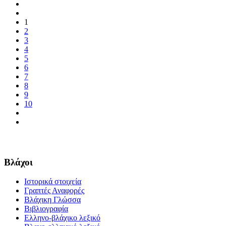
1
2
3
4
5
6
7
8
9
10
Βλάχοι
Ιστορικά στοιχεία
Γραπτές Αναφορές
Βλάχικη Γλώσσα
Βιβλιογραφία
Ελληνο-βλάχικο λεξικό