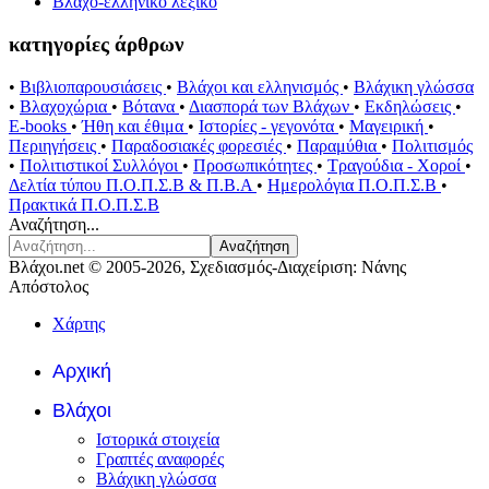
Βλαχο-ελληνικό λεξικό
κατηγορίες άρθρων
•
Βιβλιοπαρουσιάσεις
•
Βλάχοι και ελληνισμός
•
Βλάχικη γλώσσα
•
Βλαχοχώρια
•
Βότανα
•
Διασπορά των Βλάχων
•
Εκδηλώσεις
•
E-books
•
Ήθη και έθιμα
•
Ιστορίες - γεγονότα
•
Μαγειρική
•
Περιηγήσεις
•
Παραδοσιακές φορεσιές
•
Παραμύθια
•
Πολιτισμός
•
Πολιτιστικοί Συλλόγοι
•
Προσωπικότητες
•
Τραγούδια - Χοροί
•
Δελτία τύπου Π.Ο.Π.Σ.Β & Π.Β.Α
•
Ημερολόγια Π.Ο.Π.Σ.Β
•
Πρακτικά Π.Ο.Π.Σ.Β
Αναζήτηση...
Αναζήτηση
Βλάχοι.net © 2005-2026, Σχεδιασμός-Διαχείριση: Νάνης
Απόστολος
Χάρτης
Αρχική
Βλάχοι
Ιστορικά στοιχεία
Γραπτές αναφορές
Βλάχικη γλώσσα