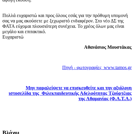
Πολλά ευχαριστώ και προς όλους εσάς για την πρόθυμη υπομονή
σας να μας ακούσετε με ξεχωριστό ενδιαφέρον. Στο νέο ΔΣ της
ΦΑΤΑ εύχομαι πλουσιότερη συνέχεια. Το χρέος όλων μας είναι
μεγάλο και επιτακτικό.
Ευχαριστώ
Αθανάσιος Μουστάκας
Πηγή - φωτογραφίες www.tamos.gr
Μην παραλείψετε να επισκευθείτε και την αξιόλογη
ιστοσελίδα της Φιλεκπαιδευτικής Αδελφότητας Τζούρτζιας
της Αθαμανίας (Φ.Α.Τ.Α.)
Βλάχοι