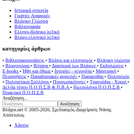
Ιστορικά στοιχεία
Γραπτές Αναφορές
Βλάχικη Γλώσσα
Βιβλιογραφία
Ελληνο-βλάχικο λεξικό
Βλαχο-ελληνικό λεξικό
κατηγορίες άρθρων
•
Βιβλιοπαρουσιάσεις
•
Βλάχοι και ελληνισμός
•
Βλάχικη γλώσσα
•
Βλαχοχώρια
•
Βότανα
•
Διασπορά των Βλάχων
•
Εκδηλώσεις
•
E-books
•
Ήθη και έθιμα
•
Ιστορίες - γεγονότα
•
Μαγειρική
•
Περιηγήσεις
•
Παραδοσιακές φορεσιές
•
Παραμύθια
•
Πολιτισμός
•
Πολιτιστικοί Συλλόγοι
•
Προσωπικότητες
•
Τραγούδια - Χοροί
•
Δελτία τύπου Π.Ο.Π.Σ.Β & Π.Β.Α
•
Ημερολόγια Π.Ο.Π.Σ.Β
•
Πρακτικά Π.Ο.Π.Σ.Β
Αναζήτηση...
Αναζήτηση
Βλάχοι.net © 2005-2026, Σχεδιασμός-Διαχείριση: Νάνης
Απόστολος
Χάρτης