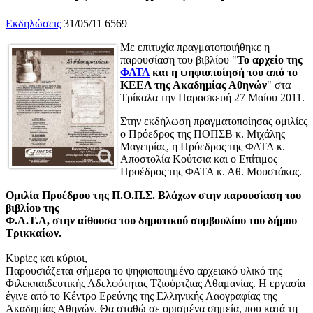
Εκδηλώσεις
31/05/11
6569
Με επιτυχία πραγματοποιήθηκε η
παρουσίαση του βιβλίου "
Το αρχείο της
ΦΑΤΑ
και η ψηφιοποίησή του από το
ΚΕΕΛ της Ακαδημίας Αθηνών
" στα
Τρίκαλα την Παρασκευή 27 Μαίου 2011.
Στην εκδήλωση πραγματοποίησας ομιλίες
ο Πρόεδρος της ΠΟΠΣΒ κ. Μιχάλης
Μαγειρίας, η Πρόεδρος της ΦΑΤΑ κ.
Αποστολία Κούτσια και ο Επίτιμος
Προέδρος της ΦΑΤΑ κ. Αθ. Μουστάκας.
Ομιλία Προέδρου της Π.Ο.Π.Σ. Βλάχων στην παρουσίαση του
βιβλίου της
Φ.Α.Τ.Α, στην αίθουσα του δημοτικού συμβουλίου του δήμου
Τρικκαίων.
Κυρίες και κύριοι,
Παρουσιάζεται σήμερα το ψηφιοποιημένο αρχειακό υλικό της
Φιλεκπαιδευτικής Αδελφότητας Τζιούρτζιας Αθαμανίας. Η εργασία
έγινε από το Κέντρο Ερεύνης της Ελληνικής Λαογραφίας της
Ακαδημίας Αθηνών. Θα σταθώ σε ορισμένα σημεία, που κατά τη