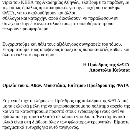
ντρια του ΚΕΕΛ της Ακαδημίας Αθηνών, ελπίζουμε το παράδειγμα
της ούτως ή άλλως πρωτοποριακής για την εποχή που ιδρύθηκε
ΦΑΤΑ, να το ακολουθήσουν και άλλοι
σύλλογοι και καταρχήν, αφού διασώσουν, να παραδώσουν εν
συνεχεία στην έρευνα το υλικό τους με οποιοδήποτε τρόπο
θεωρούν προσφορότερο.
Ευχαριστούμε και πάλι τους αξιόλογους συγγραφείς του τόμου.
Ευχαριστούμε τους αποψινούς διαλεχτούς παρουσιαστές καθώς και
όλο το εκλεκτό ακροατήριο.
Η Πρόεδρος της ΦΑΤΑ
Αποστολία Κούτσια
Ομιλία του κ. Αθαν. Μουστάκα, Επίτιμου Προέδρου της ΦΑΤΑ
Σε μένα έτυχε ο κλήρος ως Πρόεδρος της πολύδραστης ΦΑΤΑ μαζί
με τα εκλεκτά μέλη της να ψηφιοποιήσουμε το πολύτιμο αρχείο της
και να το καταστήσουμε προσιτό στους ενδιαφερόμενους αντί να
βρίσκεται ερμητικά κλειστό σε κάποια ντουλάπα. Ένα σημαντικό
υλικό είναι στη διάθεση όλων των φιλιστόρων ερευνητών. Είμαστε
πραγματικά ευτυχείς για αυτό τογεγονός.