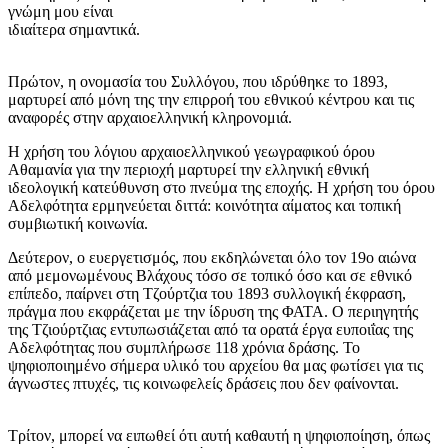
γνώμη μου είναι
ιδιαίτερα σημαντικά.
Πρώτον, η ονομασία του Συλλόγου, που ιδρύθηκε το 1893,
μαρτυρεί από μόνη της την επιρροή του εθνικού κέντρου και τις
αναφορές στην αρχαιοελληνική κληρονομιά.
Η χρήση του λόγιου αρχαιοελληνικού γεωγραφικού όρου
Αθαμανία για την περιοχή μαρτυρεί την ελληνική εθνική
ιδεολογική κατεύθυνση στο πνεύμα της εποχής. Η χρήση του όρου
Αδελφότητα ερμηνεύεται διττά: κοινότητα αίματος και τοπική
συμβιωτική κοινωνία.
Δεύτερον, ο ευεργετισμός, που εκδηλώνεται όλο τον 19ο αιώνα
από μεμονωμένους Βλάχους τόσο σε τοπικό όσο και σε εθνικό
επίπεδο, παίρνει στη Τζούρτζια του 1893 συλλογική έκφραση,
πράγμα που εκφράζεται με την ίδρυση της ΦΑΤΑ. Ο περιηγητής
της Τζιούρτζιας εντυπωσιάζεται από τα ορατά έργα ευποιΐας της
Αδελφότητας που συμπλήρωσε 118 χρόνια δράσης. Το
ψηφιοποιημένο σήμερα υλικό του αρχείου θα μας φωτίσει για τις
άγνωστες πτυχές, τις κοινωφελείς δράσεις που δεν φαίνονται.
Τρίτον, μπορεί να ειπωθεί ότι αυτή καθαυτή η ψηφιοποίηση, όπως