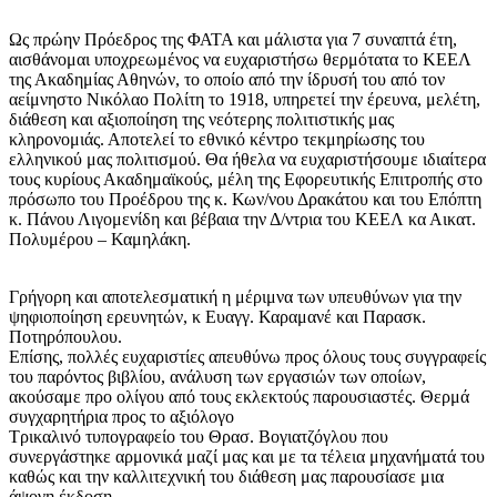
Ως πρώην Πρόεδρος της ΦΑΤΑ και μάλιστα για 7 συναπτά έτη,
αισθάνομαι υποχρεωμένος να ευχαριστήσω θερμότατα το ΚΕΕΛ
της Ακαδημίας Αθηνών, το οποίο από την ίδρυσή του από τον
αείμνηστο Νικόλαο Πολίτη το 1918, υπηρετεί την έρευνα, μελέτη,
διάθεση και αξιοποίηση της νεότερης πολιτιστικής μας
κληρονομιάς. Αποτελεί το εθνικό κέντρο τεκμηρίωσης του
ελληνικού μας πολιτισμού. Θα ήθελα να ευχαριστήσουμε ιδιαίτερα
τους κυρίους Ακαδημαϊκούς, μέλη της Εφορευτικής Επιτροπής στο
πρόσωπο του Προέδρου της κ. Κων/νου Δρακάτου και του Επόπτη
κ. Πάνου Λιγομενίδη και βέβαια την Δ/ντρια του ΚΕΕΛ κα Αικατ.
Πολυμέρου – Καμηλάκη.
Γρήγορη και αποτελεσματική η μέριμνα των υπευθύνων για την
ψηφιοποίηση ερευνητών, κ Ευαγγ. Καραμανέ και Παρασκ.
Ποτηρόπουλου.
Επίσης, πολλές ευχαριστίες απευθύνω προς όλους τους συγγραφείς
του παρόντος βιβλίου, ανάλυση των εργασιών των οποίων,
ακούσαμε προ ολίγου από τους εκλεκτούς παρουσιαστές. Θερμά
συγχαρητήρια προς το αξιόλογο
Τρικαλινό τυπογραφείο του Θρασ. Βογιατζόγλου που
συνεργάστηκε αρμονικά μαζί μας και με τα τέλεια μηχανήματά του
καθώς και την καλλιτεχνική του διάθεση μας παρουσίασε μια
άψογη έκδοση.