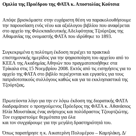
Ομιλία της Προέδρου της ΦΑΤΑ κ. Αποστολίας Κούτσια
Απόψε βρισκόμαστε στην ευχάριστη θέση να παρακολουθήσουμε
την παρουσίαση ενός νέου και αξιόλογου βιβλίου που αναφέρεται
στο αρχείο της Φιλεκπαιδευτικής Αδελφότητας Τζούρτζιας της
Αθαμανίας της ονομαστής ΦΑΤΑ που ιδρύθηκε το 1893.
Συγκεκριμένα η πολύτιμη έκδοση περιέχει τα πρακτικά
επιστημονικής ημερίδος για την ψηφιοποίηση του αρχείου από το
ΚΕΕΛ της Ακαδημίας Αθηνών που πραγματοποιήθηκε στα
Τρίκαλα στις 15 Νοεμβρίου 2008. Εκτός από τις εισηγήσεις για το
αρχείο της ΦΑΤΑ στο βιβλίο περιέχονται και εργασίες για τους
πατριδοτοπικούς συλλόγους καθώς και για τα εκκλησιαστικά της
Τζούρτζιας.
Πρωτεύοντα λόγο για την εν λόγω έκδοση της διορατικής ΦΑΤΑ
διαδραμάτισε ο προηγούμενος Πρόεδρος της ΦΑΤΑ κ. Αθανάσιος
Ηλία Μουστάκας ένας ανήσυχος και πολύδραστος Τζουρτζιώτης.
Τον ευχαριστούμε θερμότατα για όλα
και τον συγχαίρουμε για την μεγάλη δραστηριότητά του.
Όπως παρατήρησε η κ. Αικατερίνη Πολυμέρου – Καμηλάκη, Δ/