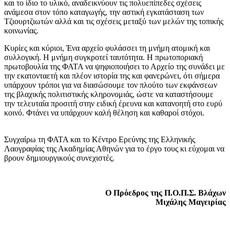
και το ίδιο το υλικό, αναδεικνύουν τις πολυεπίπεδες σχέσεις
ανάμεσα στον τόπο καταγωγής, την αστική εγκατάσταση των
Τζιουρτζιωτών αλλά και τις σχέσεις μεταξύ των μελών της τοπικής
κοινωνίας.
Κυρίες και κύριοι, Ένα αρχείο φυλάσσει τη μνήμη ατομική και
συλλογική. Η μνήμη συγκροτεί ταυτότητα. Η πρωτοποριακή
πρωτοβουλία της ΦΑΤΑ να ψηφιοποιήσει το Αρχείο της συνάδει με
την εκατονταετή και πλέον ιστορία της και φανερώνει, ότι σήμερα
υπάρχουν τρόποι για να διασώσουμε τον πλούτο των εκφάνσεων
της βλαχικής πολιτιστικής κληρονομιάς, ώστε να καταστήσουμε
την τελευταία προσιτή στην ειδική έρευνα και κατανοητή στο ευρύ
κοινό. Φτάνει να υπάρχουν καλή θέληση και καθαροί στόχοι.
Συγχαίρω τη ΦΑΤΑ και το Κέντρο Ερεύνης της Ελληνικής
Λαογραφίας της Ακαδημίας Αθηνών για το έργο τους κι εύχομαι να
βρουν δημιουργικούς συνεχιστές.
Ο Πρόεδρος της Π.Ο.Π.Σ. Βλάχων
Μιχάλης Μαγειρίας