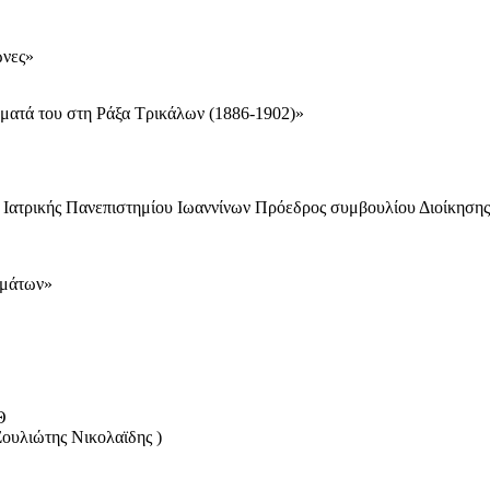
ώνες»
ματά του στη Ράξα Τρικάλων (1886-1902)»
Ιατρικής Πανεπιστημίου Ιωαννίνων Πρόεδρος συμβουλίου Διοίκησης
σμάτων»
Θ
Σουλιώτης Νικολαϊδης )