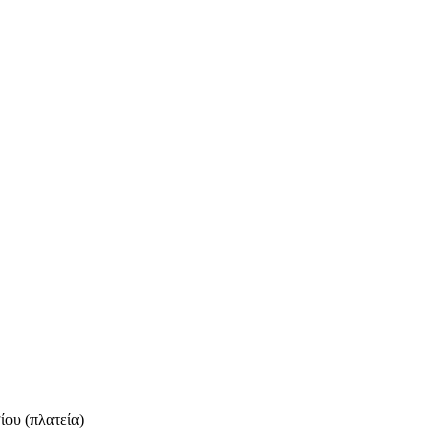
ου (πλατεία)