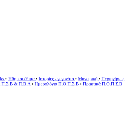
oks
•
Ήθη και έθιμα
•
Ιστορίες - γεγονότα
•
Μαγειρική
•
Περιηγήσεις
Ο.Π.Σ.Β & Π.Β.Α
•
Ημερολόγια Π.Ο.Π.Σ.Β
•
Πρακτικά Π.Ο.Π.Σ.Β