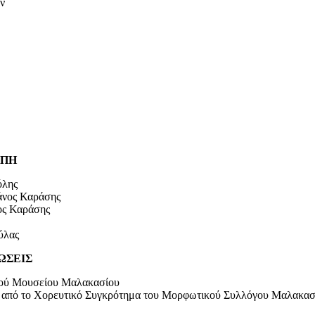
ν
ΟΠΗ
όλης
νος Καράσης
ς Καράσης
ύλας
ΩΣΕΙΣ
κού Μουσείου Μαλακασίου
ί από το Χορευτικό Συγκρότημα του Μορφωτικού Συλλόγου Μαλακασί