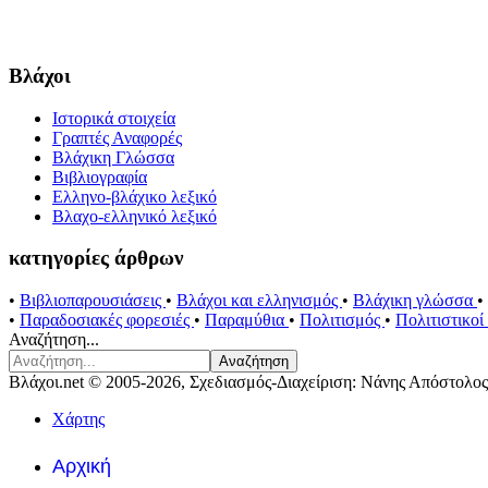
Βλάχοι
Ιστορικά στοιχεία
Γραπτές Αναφορές
Βλάχικη Γλώσσα
Βιβλιογραφία
Ελληνο-βλάχικο λεξικό
Βλαχο-ελληνικό λεξικό
κατηγορίες άρθρων
•
Βιβλιοπαρουσιάσεις
•
Βλάχοι και ελληνισμός
•
Βλάχικη γλώσσα
•
•
Παραδοσιακές φορεσιές
•
Παραμύθια
•
Πολιτισμός
•
Πολιτιστικο
Αναζήτηση...
Αναζήτηση
Βλάχοι.net © 2005-2026, Σχεδιασμός-Διαχείριση: Νάνης Απόστολος
Χάρτης
Αρχική