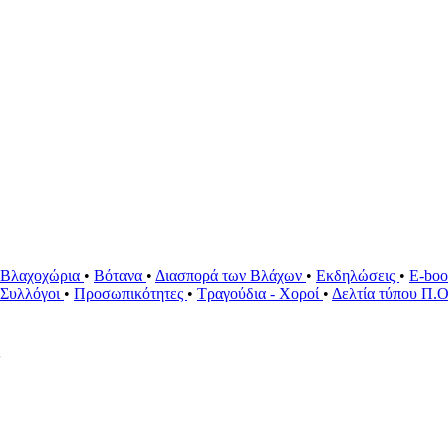
Βλαχοχώρια
•
Βότανα
•
Διασπορά των Βλάχων
•
Εκδηλώσεις
•
E-bo
ί Συλλόγοι
•
Προσωπικότητες
•
Τραγούδια - Χοροί
•
Δελτία τύπου Π.