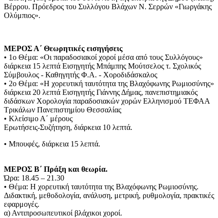
Βέρρου. Πρόεδρος του Συλλόγου Βλάχων Ν. Σερρών «Γιωργάκης
Ολύμπιος».
ΜΕΡΟΣ Α΄ Θεωρητικές εισηγήσεις
• 1ο Θέμα: «Οι παραδοσιακοί χοροί μέσα από τους Συλλόγους»
διάρκεια 15 λεπτά Εισηγητής Μπάμπης Μούτσελος τ. Σχολικός
Σύμβουλος - Καθηγητής Φ.Α. - Χοροδιδάσκαλος
• 2ο Θέμα: «Η χορευτική ταυτότητα της Βλαχόφωνης Ρωμιοσύνης»
διάρκεια 20 λεπτά Εισηγητής Γιάννης Δήμας, πανεπιστημιακός
διδάσκων Χορολογία παραδοσιακών χορών Ελληνισμού ΤΕΦΑΑ
Τρικάλων Πανεπιστημίου Θεσσαλίας
• Κλείσιμο Α΄ μέρους
Ερωτήσεις-Συζήτηση, διάρκεια 10 λεπτά.
• Μπουφές, διάρκεια 15 λεπτά.
ΜΕΡΟΣ Β΄ Πράξη και θεωρία.
Ώρα: 18.45 – 21.30
• Θέμα: Η χορευτική ταυτότητα της Βλαχόφωνης Ρωμιοσύνης.
Διδακτική, μεθοδολογία, ανάλυση, μετρική, ρυθμολογία, πρακτικές
εφαρμογές.
α) Αντιπροσωπευτικοί βλάχικοι χοροί.