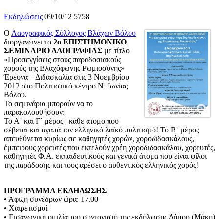
Εκδηλώσεις
09/10/12
5758
Ο
Λαογραφικός Σύλλογος Βλάχων Βόλου
διοργανώνει το
2ο ΕΠΙΣΤΗΜΟΝΙΚΟ
ΣΕΜΙΝΑΡΙΟ ΛΑΟΓΡΑΦΙΑΣ
με τίτλο
«Προσεγγίσεις στους παραδοσιακούς
χορούς της Βλαχόφωνης Ρωμιοσύνης»
Έρευνα – Διδασκαλία στις 3 Νοεμβρίου
2012 στο Πολιτιστικό κέντρο Ν. Ιωνίας
Βόλου.
Το σεμινάριο μπορούν να το
παρακολουθήσουν:
Το Α΄ και Γ΄ μέρος , κάθε άτομο που
σέβεται και αγαπά τον ελληνικό λαϊκό πολιτισμό! Το Β΄ μέρος
απευθύνεται κυρίως σε καθηγητές χορών, χοροδιδασκάλους,
έμπειρους χορευτές που εκτελούν χρέη χοροδιδασκάλου, χορευτές,
καθηγητές Φ.Α. εκπαιδευτικούς και γενικά άτομα που είναι φίλοι
της παράδοσης και τους αρέσει ο αυθεντικός ελληνικός χορός!
ΠΡΟΓΡΑΜΜΑ ΕΚΔΗΛΩΣΗΣ
• Άφιξη συνέδρων ώρα: 17.00
• Χαιρετισμοί
• Εισαγωγική ομιλία του συντονιστή της εκδήλωσης Δήμου (Μάκη)