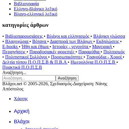
Βιβλιογραφία
Ελληνο-βλάχικο λεξικό
Βλαχο-ελληνικό λεξικό
κατηγορίες άρθρων
•
Βιβλιοπαρουσιάσεις
•
Βλάχοι και ελληνισμός
•
Βλάχικη γλώσσα
•
Βλαχοχώρια
•
Βότανα
•
Διασπορά των Βλάχων
•
Εκδηλώσεις
•
E-books
•
Ήθη και έθιμα
•
Ιστορίες - γεγονότα
•
Μαγειρική
•
Περιηγήσεις
•
Παραδοσιακές φορεσιές
•
Παραμύθια
•
Πολιτισμός
•
Πολιτιστικοί Συλλόγοι
•
Προσωπικότητες
•
Τραγούδια - Χοροί
•
Δελτία τύπου Π.Ο.Π.Σ.Β & Π.Β.Α
•
Ημερολόγια Π.Ο.Π.Σ.Β
•
Πρακτικά Π.Ο.Π.Σ.Β
Αναζήτηση...
Αναζήτηση
Βλάχοι.net © 2005-2026, Σχεδιασμός-Διαχείριση: Νάνης
Απόστολος
Χάρτης
Αρχική
Βλάχοι