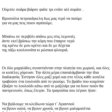
Ούμπλε σοάρα βιάρσε φιάτε τρι ενάτε αλί σοράτε .
Βρυσούλα πετροκάγκελη δως μας νερό να πιούμε
για να μας πεις ποιον αγαπούμε.
Μπαίνω σε περιβόλι απάνω μες στις λεμονιές
άιντε εκεί βρίσκω την κόρη που έπαιρνε νερό
της κρένω δε μου κρένει και δε με δέχεται
της τάζω κουλουνάτα κι ρώσικα φλουριά.
Οι δύο μαχαλάδες συναντιόνταν στην πλατεία του χωριού, και όλες
οι κοπέλες χόρευαν. Την άλλη μέρα επαναλάμβαναν την ίδια
διαδικασία. Έστηναν όλες μαζί χορό και στο τέλος κάθε κοπέλα
τραβούσε ένα λουλούδι από το γκιούμι. Το βράδυ που κοιμόταν
έβαζαν το λουλούδι κάτω από το μαξιλάρι για να δουν ποιόν θα
παντρευτούν, όπως έλεγαν. Τα τραγούδια που λέγανε ήταν:
Να βγάλουμε τα κλείδωνα τώρα τ` Αγιαννιού
να βγουν καλά, να βγουν χρυσά, να βγουν μαλαματένια