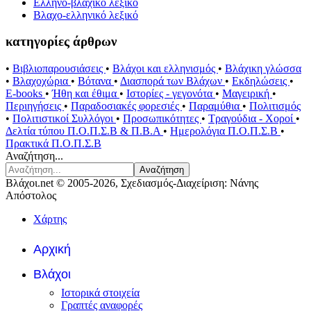
Ελληνο-βλάχικο λεξικό
Βλαχο-ελληνικό λεξικό
κατηγορίες άρθρων
•
Βιβλιοπαρουσιάσεις
•
Βλάχοι και ελληνισμός
•
Βλάχικη γλώσσα
•
Βλαχοχώρια
•
Βότανα
•
Διασπορά των Βλάχων
•
Εκδηλώσεις
•
E-books
•
Ήθη και έθιμα
•
Ιστορίες - γεγονότα
•
Μαγειρική
•
Περιηγήσεις
•
Παραδοσιακές φορεσιές
•
Παραμύθια
•
Πολιτισμός
•
Πολιτιστικοί Συλλόγοι
•
Προσωπικότητες
•
Τραγούδια - Χοροί
•
Δελτία τύπου Π.Ο.Π.Σ.Β & Π.Β.Α
•
Ημερολόγια Π.Ο.Π.Σ.Β
•
Πρακτικά Π.Ο.Π.Σ.Β
Αναζήτηση...
Αναζήτηση
Βλάχοι.net © 2005-2026, Σχεδιασμός-Διαχείριση: Νάνης
Απόστολος
Χάρτης
Αρχική
Βλάχοι
Ιστορικά στοιχεία
Γραπτές αναφορές