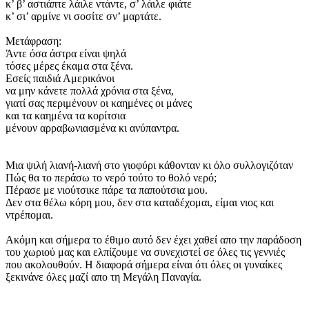
κ’ β’ αστιάπτε λάιλε ντάντε, σ’ λάιλε φιάτε
κ’ σι’ αρμίνε νι σοσίτε σν’ μαρτάτε.
Μετάφραση:
Άντε όσα άστρα είναι ψηλά
τόσες μέρες έκαμα στα ξένα.
Εσείς παιδιά Αμερικάνοι
να μην κάνετε πολλά χρόνια στα ξένα,
γιατί σας περιμένουν οι καημένες οι μάνες
και τα καημένα τα κορίτσια
μένουν αρραβωνιασμένα κι ανύπαντρα.
Μια ψιλή λιανή-λιανή στο γιοφύρι κάθονταν κι όλο συλλογιζόταν
Πώς θα το περάσω το νερό τούτο το θολό νερό;
Πέρασε με νιούτσικε πάρε τα παπούτσια μου.
Δεν στα θέλω κόρη μου, δεν στα καταδέχομαι, είμαι νιος και
ντρέπομαι.
Ακόμη και σήμερα το έθιμο αυτό δεν έχει χαθεί απο την παράδοση
του χωριού μας και ελπίζουμε να συνεχιστεί σε όλες τις γεννιές
που ακολουθούν. Η διαφορά σήμερα είναι ότι όλες οι γυναίκες
ξεκινάνε όλες μαζί απο τη Μεγάλη Παναγία.