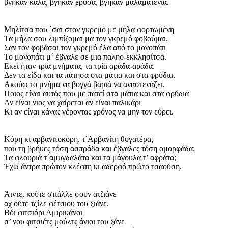
βγήκαν καλά, βγήκαν χρυσά, βγήκαν μαλαματένια.
Μηλίτσα που ΄σαι στον γκρεμό με μήλα φορτωμένη
Τα μήλα σου λιμπίζομαι μα τον γκρεμό φοβούμαι.
Σαν τον φοβάσαι τον γκρεμό έλα από το μονοπάτι
Το μονοπάτι μ΄ έβγαλε σε μια παληο-εκκλησίτσα.
Εκεί ήταν τρία μνήματα, τα τρία αράδα-αράδα.
Δεν τα είδα και τα πάτησα στα μάτια και στα φρύδια.
Ακούω το μνήμα να βογγά βαριά να αναστενάζει.
Ποιος είναι αυτός που με πατεί στα μάτια και στα φρύδια
Αν είναι νιος να χαίρεται αν είναι παλικάρι
Κι αν είναι κάνας γέροντας χρόνος να μην τον εύρει.
Κόρη κι αρβανιτοκόρη, τ΄Αρβανίτη θυγατέρα,
που τη βρήκες τόση ασπράδα και έβγαλες τόση ομορφάδα;
Τα φλουριά τ΄αμυγδαλάτα και τα μάγουλα τ’ αφράτα;
Έχω άντρα πρώτον κλέφτη κι αδερφό πρώτο τσαούση.
Άιντε, κούτε στιάλλε σουν ατζιάνε
αχ ούτε τζίλε φέτσιου του ξιάνε.
Βόι φιτσιόρι Αμιρικάνοι
σ’ νου φιτσιέτς μούλτς άνιοι του ξάνε