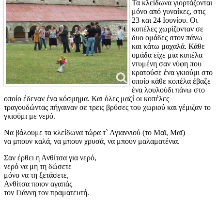
Τα κλείδωνα γιορτάζονται
μόνο από γυναίκες, στις
23 και 24 Ιουνίου. Οι
κοπέλες χωρίζονταν σε
δυο ομάδες στον πάνω
και κάτω μαχαλά. Κάθε
ομάδα είχε μια κοπέλα
ντυμένη σαν νύφη που
κρατούσε ένα γκιούμι στο
οποίο κάθε κοπέλα έβαζε
ένα λουλούδι πάνω στο
οποίο έδεναν ένα κόσμημα. Και όλες μαζί οι κοπέλες
τραγουδώντας πήγαιναν σε τρεις βρύσες του χωριού και γέμιζαν το
γκιούμι με νερό.
Να βάλουμε τα κλείδωνα τώρα τ` Αγιαννιού (το Μαϊ, Μαϊ)
να μπουν καλά, να μπουν χρυσά, να μπουν μαλαματένια.
Σαν έρθει η Ανθίτσα για νερό,
νερό να μη τη δώσετε
μόνο να τη ξετάσετε,
Ανθίτσα ποιον αγαπάς
τον Γιάννη τον πραματευτή.